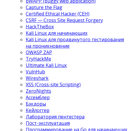
bWAPP (buggy web application)
Capture the Flag
Certified Ethical Hacker (CEH)
CSRF — Cross Site Request Forgery
HackTheBox
Kali Linux для начинающих
Kali Linux для продвинутого тестирования
на проникновение
OWASP ZAP
TryHackMe
Ultimate Kali Linux
VulnHub
Wireshark
XSS (Cross-site Scripting)
ZeroNights
Ассемблер
Бэкдоры
Кейлоггер
Лаборатория пентестера
Пост-эксплуатация
Программирование на Go для начинающих