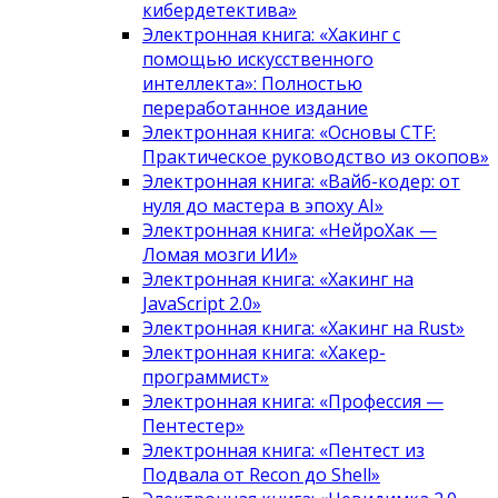
кибердетектива»
Электронная книга: «Хакинг с
помощью искусственного
интеллекта»: Полностью
переработанное издание
Электронная книга: «Основы CTF:
Практическое руководство из окопов»
Электронная книга: «Вайб-кодер: от
нуля до мастера в эпоху AI»
Электронная книга: «НейроХак —
Ломая мозги ИИ»
Электронная книга: «Хакинг на
JavaScript 2.0»
Электронная книга: «Хакинг на Rust»
Электронная книга: «Хакер-
программист»
Электронная книга: «Профессия —
Пентестер»
Электронная книга: «Пентест из
Подвала от Recon до Shell»