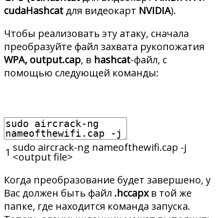
cudaHashcat
для видеокарт
NVIDIA
).
Чтобы реализовать эту атаку, сначала
преобразуйте файл захвата рукопожатия
WPA, output.cap
, в
hashcat
-файл, с
помощью следующей команды:
sudo
aircrack
-
ng
nameofthewifi
.
cap
-
j
1
<
output
file
>
Когда преобразование будет завершено, у
Вас должен быть файл
.hccapx
в той же
папке, где находится команда запуска.