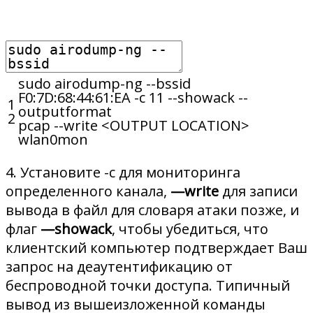
sudo
airodump
-
ng
--
bssid
F0
:
7D
:
68
:
44
:
61
:
EA
-
c
11
--
showack
--
1
outputformat
2
pcap
--
write
<
OUTPUT
LOCATION
>
wlan0mon
4. Установите -c для мониторинга
определенного канала,
—write
для записи
вывода в файл для словаря атаки позже, и
флаг
—showack
, чтобы убедиться, что
клиентский компьютер подтверждает Ваш
запрос на деаутентификацию от
беспроводной точки доступа. Типичный
вывод из вышеизложенной команды