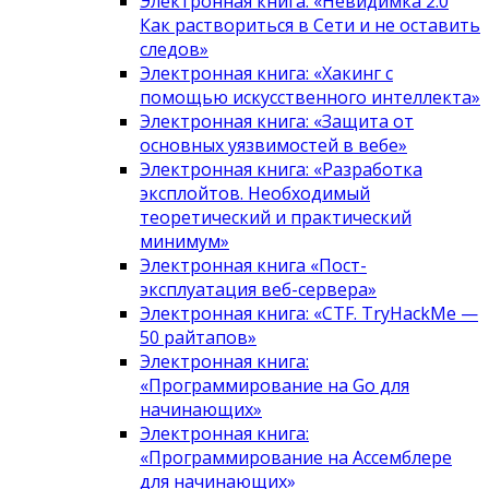
Электронная книга: «Невидимка 2.0
Как раствориться в Сети и не оставить
следов»
Электронная книга: «Хакинг с
помощью искусственного интеллекта»
Электронная книга: «Защита от
основных уязвимостей в вебе»
Электронная книга: «Разработка
эксплойтов. Необходимый
теоретический и практический
минимум»
Электронная книга «Пост-
эксплуатация веб-сервера»
Электронная книга: «CTF. TryHackMe —
50 райтапов»
Электронная книга:
«Программирование на Go для
начинающих»
Электронная книга:
«Программирование на Ассемблере
для начинающих»