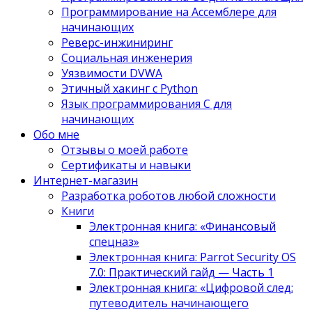
Программирование на Ассемблере для
начинающих
Реверс-инжиниринг
Социальная инженерия
Уязвимости DVWA
Этичный хакинг с Python
Язык программирования С для
начинающих
Обо мне
Отзывы о моей работе
Сертификаты и навыки
Интернет-магазин
Разработка роботов любой сложности
Книги
Электронная книга: «Финансовый
спецназ»
Электронная книга: Parrot Security OS
7.0: Практический гайд — Часть 1
Электронная книга: «Цифровой след:
путеводитель начинающего