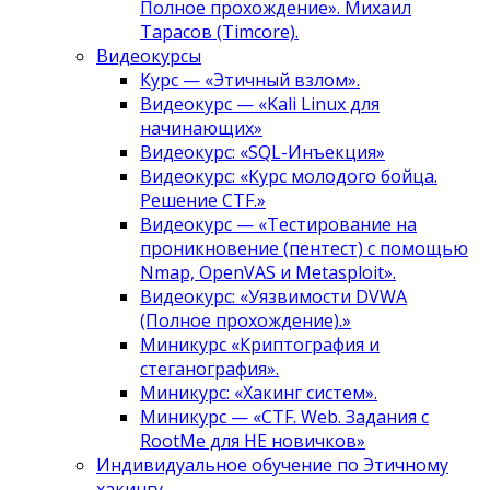
Полное прохождение». Михаил
Тарасов (Timcore).
Видеокурсы
Курс — «Этичный взлом».
Видеокурс — «Kali Linux для
начинающих»
Видеокурс: «SQL-Инъекция»
Видеокурс: «Курс молодого бойца.
Решение CTF.»
Видеокурс — «Тестирование на
проникновение (пентест) с помощью
Nmap, OpenVAS и Metasploit».
Видеокурс: «Уязвимости DVWA
(Полное прохождение).»
Миникурс «Криптография и
стеганография».
Миникурс: «Хакинг систем».
Миникурс — «CTF. Web. Задания с
RootMe для НЕ новичков»
Индивидуальное обучение по Этичному
хакингу.