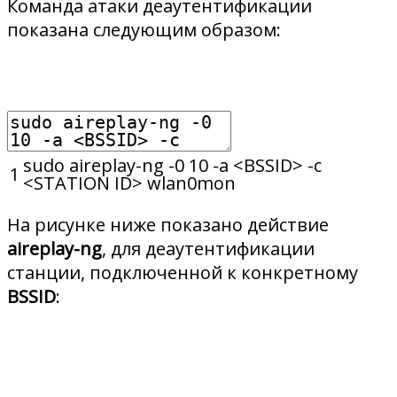
Команда атаки деаутентификации
показана следующим образом:
sudo
aireplay
-
ng
-
0
10
-
a
<
BSSID
>
-
c
1
<
STATION
ID
>
wlan0mon
На рисунке ниже показано действие
aireplay-ng
, для деаутентификации
станции, подключенной к конкретному
BSSID
: