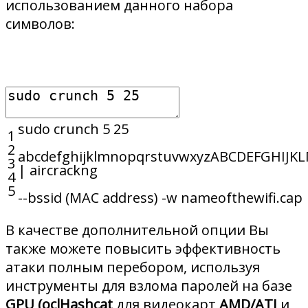
использованием данного набора
символов:
sudo
crunch
5
25
1
2
abcdefghijklmnopqrstuvwxyzABCDEFGHIJ
3
|
aircrackng
4
5
--
bssid
(
MAC
address
)
-
w
nameofthewifi
.
cap
В качестве дополнительной опции Вы
также можете повысить эффективность
атаки полным перебором, используя
инструменты для взлома паролей на базе
GPU (oclHashcat
для видеокарт
AMD/ATI
и