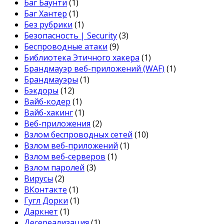
Баг Баунти
(1)
Баг Хантер
(1)
Без рубрики
(1)
Безопасность | Security
(3)
Беспроводные атаки
(9)
Библиотека Этичного хакера
(1)
Брандмауэр веб-приложений (WAF)
(1)
Брандмауэры
(1)
Бэкдоры
(12)
Вайб-кодер
(1)
Вайб-хакинг
(1)
Веб-приложения
(2)
Взлом беспроводных сетей
(10)
Взлом веб-приложений
(1)
Взлом веб-серверов
(1)
Взлом паролей
(3)
Вирусы
(2)
ВКонтакте
(1)
Гугл Дорки
(1)
Даркнет
(1)
Десереализация
(1)