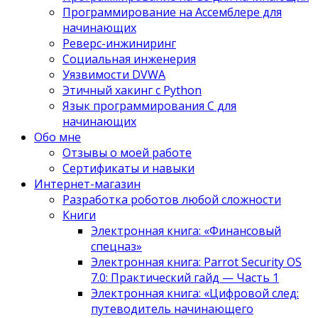
Программирование на Ассемблере для
начинающих
Реверс-инжиниринг
Социальная инженерия
Уязвимости DVWA
Этичный хакинг с Python
Язык программирования С для
начинающих
Обо мне
Отзывы о моей работе
Сертификаты и навыки
Интернет-магазин
Разработка роботов любой сложности
Книги
Электронная книга: «Финансовый
спецназ»
Электронная книга: Parrot Security OS
7.0: Практический гайд — Часть 1
Электронная книга: «Цифровой след:
путеводитель начинающего