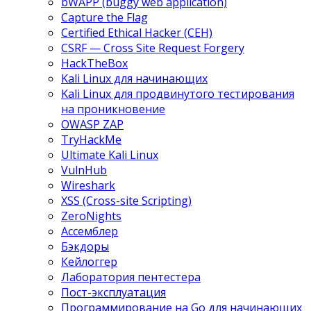
bWAPP (buggy web application)
Capture the Flag
Certified Ethical Hacker (CEH)
CSRF — Cross Site Request Forgery
HackTheBox
Kali Linux для начинающих
Kali Linux для продвинутого тестирования
на проникновение
OWASP ZAP
TryHackMe
Ultimate Kali Linux
VulnHub
Wireshark
XSS (Cross-site Scripting)
ZeroNights
Ассемблер
Бэкдоры
Кейлоггер
Лаборатория пентестера
Пост-эксплуатация
Программирование на Go для начинающих