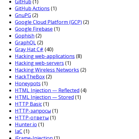
GitHub
(1)
GitHub Actions
(1)
GnuPG
(2)
Google Cloud Platform (GCP)
(2)
Google Firebase
(1)
Gophish
(2)
GraphQL
(2)
Gray Hat C#
(40)
Hacking web-applications
(8)
Hacking web-servers
(1)
Hacking Wireless Networks
(2)
HackTheBox
(2)
Honeypots
(1)
HTML Injection — Reflected
(4)
HTML Injection — Stored
(1)
HTTP Basic
(1)
HTTP-запросы
(1)
HTTP-ответы
(1)
Hunter.io
(1)
IaC
(1)
iFrame-Injection
(1)