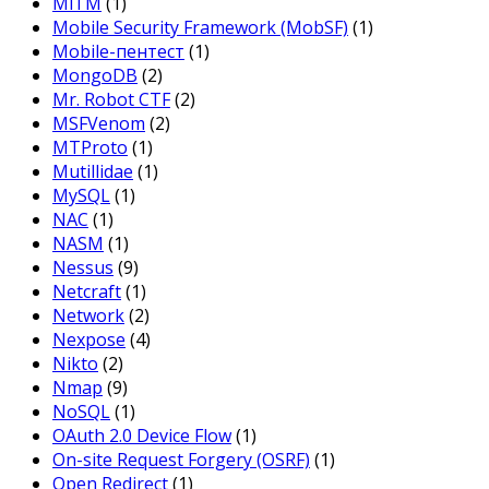
MiTM
(1)
Mobile Security Framework (MobSF)
(1)
Mobile-пентест
(1)
MongoDB
(2)
Mr. Robot CTF
(2)
MSFVenom
(2)
MTProto
(1)
Mutillidae
(1)
MySQL
(1)
NAC
(1)
NASM
(1)
Nessus
(9)
Netcraft
(1)
Network
(2)
Nexpose
(4)
Nikto
(2)
Nmap
(9)
NoSQL
(1)
OAuth 2.0 Device Flow
(1)
On-site Request Forgery (OSRF)
(1)
Open Redirect
(1)