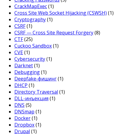
CrackMapExec
(1)
Cross Site Web Socket Hijacking (CSWSH)
(1)
Cryptography
(1)
CSRF
(1)
CSRF — Cross Site Request Forgery
(8)
CTF
(25)
Cuckoo Sandbox
(1)
CVE
(1)
Cybersecurity
(1)
Darknet
(1)
Debugging
(1)
Deepfake-фишинг
(1)
DHCP
(1)
Directory Traversal
(1)
DLL-инъекция
(1)
DNS
(5)
DNSmap
(1)
Docker
(1)
Dropbox
(1)
Drupal
(1)