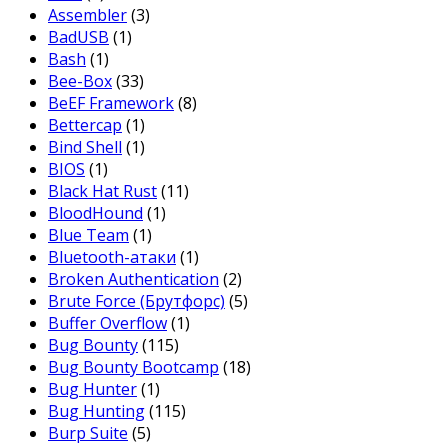
Assembler
(3)
BadUSB
(1)
Bash
(1)
Bee-Box
(33)
BeEF Framework
(8)
Bettercap
(1)
Bind Shell
(1)
BIOS
(1)
Black Hat Rust
(11)
BloodHound
(1)
Blue Team
(1)
Bluetooth-атаки
(1)
Broken Authentication
(2)
Brute Force (Брутфорс)
(5)
Buffer Overflow
(1)
Bug Bounty
(115)
Bug Bounty Bootcamp
(18)
Bug Hunter
(1)
Bug Hunting
(115)
Burp Suite
(5)