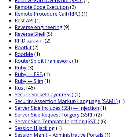
Relative Path Overwrite (RPO)
(1)
Remote Code Execution
(2)
Remote Procedure Call (RPC)
(1)
Rest API
(1)
Reverse engineering
(9)
Reverse Shell
(5)
RFID-хакинг
(2)
Rootkit
(2)
RootMe
(1)
RouterSploit Framework
(1)
Ruby
(3)
Ruby — ERB
(1)
Ruby — Slim
(1)
Rust
(46)
Secure Socket Layer (SSL)
(1)
Security Assertion Markup Language (SAML)
(1)
Server Side Includes (SSI) — Injection
(1)
Server Side Request Forgery (SSRF)
(2)
Server Side Template Injection (SSTI)
(6)
Session Hijacking
(1)
Session Mgmt – Administrative Portals
(1)