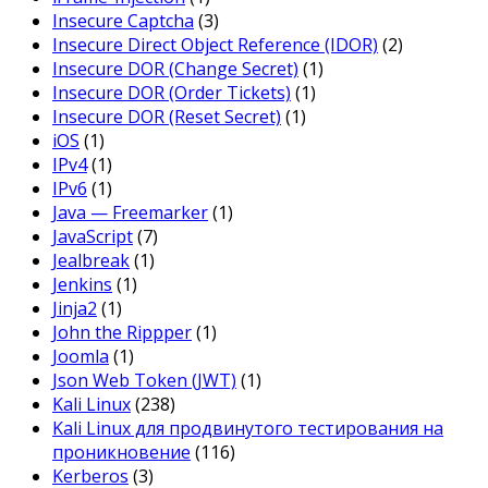
Insecure Captcha
(3)
Insecure Direct Object Reference (IDOR)
(2)
Insecure DOR (Change Secret)
(1)
Insecure DOR (Order Tickets)
(1)
Insecure DOR (Reset Secret)
(1)
iOS
(1)
IPv4
(1)
IPv6
(1)
Java — Freemarker
(1)
JavaScript
(7)
Jealbreak
(1)
Jenkins
(1)
Jinja2
(1)
John the Rippper
(1)
Joomla
(1)
Json Web Token (JWT)
(1)
Kali Linux
(238)
Kali Linux для продвинутого тестирования на
проникновение
(116)
Kerberos
(3)