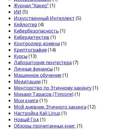
Журнал "Хакер"
(1)
ИИ
(5)
Искусственный Интеллект
(5)
Кейлоггер
(4)
Кибербезопасность
(1)
Кибердетектив
(1)
Контроллер домена
(1)
Криптография
(14)
Курсы
(13)
Лаборатория пентестера
(7)
Личные финансы
(1)
Машинное обучение
(1)
Медитации
(1)
Менторство по Этичному хакингу
(1)
Михаил Тарасов (Timcore)
(1)
Мои книги
(11)
Мой дневник Этичного хакинга
(12)
Настройка Kali Linux
(1)
Новый Год
(1)
Обзоры прочитанных книг.
(1)