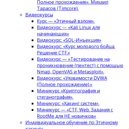
Полное прохождение». Михаил
Тарасов (Timcore).
Видеокурсы
Курс — «Этичный взлом».
Видеокурс — «Kali Linux для
начинающих»
Видеокурс: «SQL-Инъекция»
Видеокурс: «Курс молодого бойца.
Решение CTF.»
Видеокурс — «Тестирование на
проникновение (пентест) с помощью
Nmap, OpenVAS и Metasploit».
Видеокурс: «Уязвимости DVWA
(Полное прохождение).»
Миникурс «Криптография и
стеганография».
Миникурс: «Хакинг систем».
Миникурс — «CTF. Web. Задания с
RootMe для НЕ новичков»
Индивидуальное обучение по Этичному
хакингу.