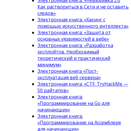
Электронная книга: «Невидимка 2.0
Как раствориться в Сети и не оставить
следов»
Электронная книга: «Хакинг с
помощью искусственного интеллекта»
Электронная книга: «Защита от
основных уязвимостей в вебе»
Электронная книга: «Разработка
эксплойтов. Необходимый
теоретический и практический
минимум»
Электронная книга «Пост-
эксплуатация веб-сервера»
Электронная книга: «CTF. TryHackMe —
50 райтапов»
Электронная книга:
«Программирование на Go для
начинающих»
Электронная книга:
«Программирование на Ассемблере
для начинающих»