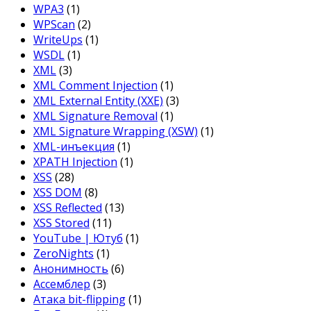
WPA3
(1)
WPScan
(2)
WriteUps
(1)
WSDL
(1)
XML
(3)
XML Comment Injection
(1)
XML External Entity (XXE)
(3)
XML Signature Removal
(1)
XML Signature Wrapping (XSW)
(1)
XML-инъекция
(1)
XPATH Injection
(1)
XSS
(28)
XSS DOM
(8)
XSS Reflected
(13)
XSS Stored
(11)
YouTube | Ютуб
(1)
ZeroNights
(1)
Анонимность
(6)
Ассемблер
(3)
Атака bit-flipping
(1)