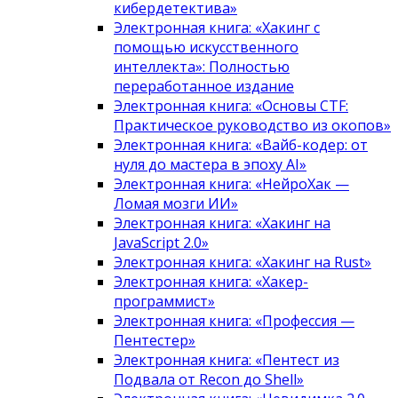
кибердетектива»
Электронная книга: «Хакинг с
помощью искусственного
интеллекта»: Полностью
переработанное издание
Электронная книга: «Основы CTF:
Практическое руководство из окопов»
Электронная книга: «Вайб-кодер: от
нуля до мастера в эпоху AI»
Электронная книга: «НейроХак —
Ломая мозги ИИ»
Электронная книга: «Хакинг на
JavaScript 2.0»
Электронная книга: «Хакинг на Rust»
Электронная книга: «Хакер-
программист»
Электронная книга: «Профессия —
Пентестер»
Электронная книга: «Пентест из
Подвала от Recon до Shell»