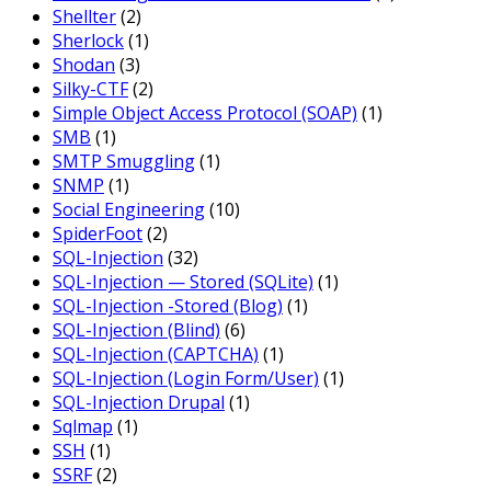
Shellter
(2)
Sherlock
(1)
Shodan
(3)
Silky-CTF
(2)
Simple Object Access Protocol (SOAP)
(1)
SMB
(1)
SMTP Smuggling
(1)
SNMP
(1)
Social Engineering
(10)
SpiderFoot
(2)
SQL-Injection
(32)
SQL-Injection — Stored (SQLite)
(1)
SQL-Injection -Stored (Blog)
(1)
SQL-Injection (Blind)
(6)
SQL-Injection (CAPTCHA)
(1)
SQL-Injection (Login Form/User)
(1)
SQL-Injection Drupal
(1)
Sqlmap
(1)
SSH
(1)
SSRF
(2)