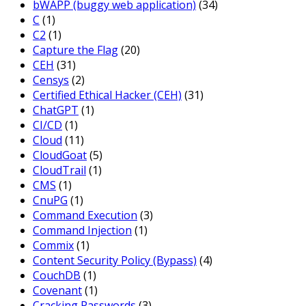
bWAPP (buggy web application)
(34)
C
(1)
C2
(1)
Capture the Flag
(20)
CEH
(31)
Censys
(2)
Certified Ethical Hacker (CEH)
(31)
ChatGPT
(1)
CI/CD
(1)
Cloud
(11)
CloudGoat
(5)
CloudTrail
(1)
CMS
(1)
CnuPG
(1)
Command Execution
(3)
Command Injection
(1)
Commix
(1)
Content Security Policy (Bypass)
(4)
CouchDB
(1)
Covenant
(1)
Cracking Passwords
(3)