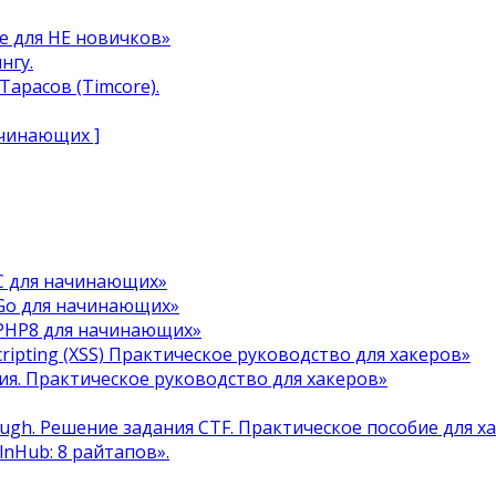
e для НЕ новичков»
нгу.
арасов (Timcore).
ачинающих ]
C для начинающих»
Go для начинающих»
 PHP8 для начинающих»
cripting (XSS) Практическое руководство для хакеров»
я. Практическое руководство для хакеров»
ough. Решение задания CTF. Практическое пособие для х
ulnHub: 8 райтапов».