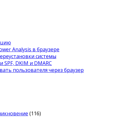
ацию
wer Analysis в браузере
переустановки системы
ти SPF, DKIM и DMARC
вать пользователя через браузер
оникновение
(116)