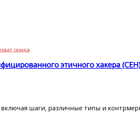
хват сеанса
ицированного этичного хакера (CEH). П
са, включая шаги, различные типы и контрме