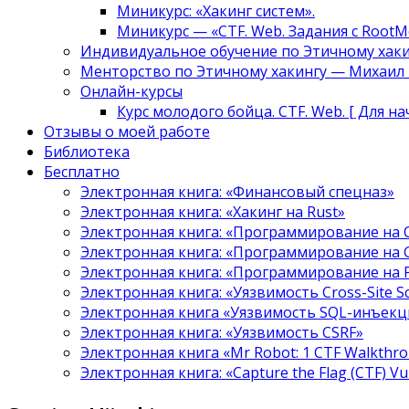
Миникурс: «Хакинг систем».
Миникурс — «CTF. Web. Задания с RootM
Индивидуальное обучение по Этичному хаки
Менторство по Этичному хакингу — Михаил Т
Онлайн-курсы
Курс молодого бойца. CTF. Web. [ Для н
Отзывы о моей работе
Библиотека
Бесплатно
Электронная книга: «Финансовый спецназ»
Электронная книга: «Хакинг на Rust»
Электронная книга: «Программирование на 
Электронная книга: «Программирование на 
Электронная книга: «Программирование на
Электронная книга: «Уязвимость Cross-Site S
Электронная книга «Уязвимость SQL-инъекци
Электронная книга: «Уязвимость CSRF»
Электронная книга «Mr Robot: 1 CTF Walkthr
Электронная книга: «Capture the Flag (CTF) V