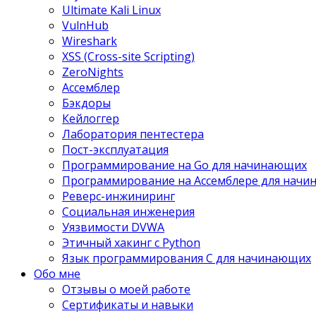
Ultimate Kali Linux
VulnHub
Wireshark
XSS (Cross-site Scripting)
ZeroNights
Ассемблер
Бэкдоры
Кейлоггер
Лаборатория пентестера
Пост-эксплуатация
Программирование на Go для начинающих
Программирование на Ассемблере для нач
Реверс-инжиниринг
Социальная инженерия
Уязвимости DVWA
Этичный хакинг с Python
Язык программирования С для начинающих
Обо мне
Отзывы о моей работе
Сертификаты и навыки