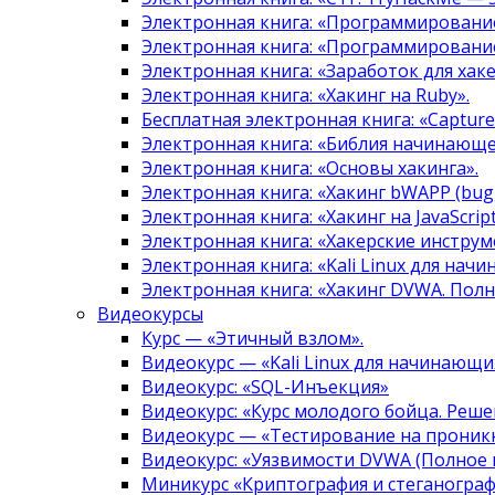
Электронная книга: «Программировани
Электронная книга: «Программировани
Электронная книга: «Заработок для хак
Электронная книга: «Хакинг на Ruby».
Бесплатная электронная книга: «Capture 
Электронная книга: «Библия начинающе
Электронная книга: «Основы хакинга».
Электронная книга: «Хакинг bWAPP (bugg
Электронная книга: «Хакинг на JavaScript
Электронная книга: «Хакерские инструм
Электронная книга: «Kali Linux для нач
Электронная книга: «Хакинг DVWA. Полн
Видеокурсы
Курс — «Этичный взлом».
Видеокурс — «Kali Linux для начинающи
Видеокурс: «SQL-Инъекция»
Видеокурс: «Курс молодого бойца. Реше
Видеокурс — «Тестирование на проникн
Видеокурс: «Уязвимости DVWA (Полное 
Миникурс «Криптография и стеганограф