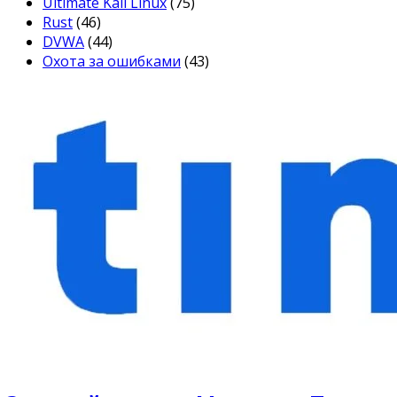
Ultimate Kali Linux
(75)
Rust
(46)
DVWA
(44)
Охота за ошибками
(43)