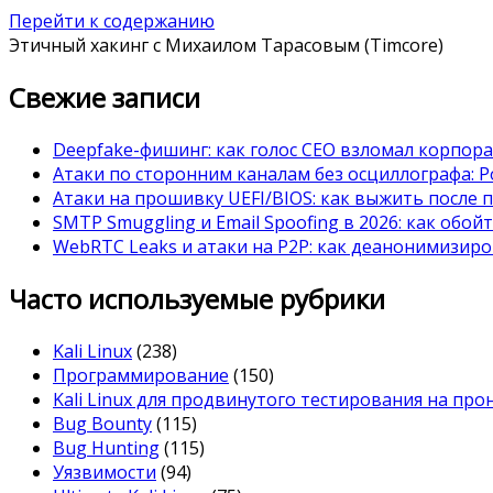
Перейти к содержанию
Этичный хакинг с Михаилом Тарасовым (Timcore)
Свежие записи
Deepfake-фишинг: как голос CEO взломал корпор
Атаки по сторонним каналам без осциллографа: Po
Атаки на прошивку UEFI/BIOS: как выжить после 
SMTP Smuggling и Email Spoofing в 2026: как обой
WebRTC Leaks и атаки на P2P: как деанонимизиро
Часто используемые рубрики
Kali Linux
(238)
Программирование
(150)
Kali Linux для продвинутого тестирования на пр
Bug Bounty
(115)
Bug Hunting
(115)
Уязвимости
(94)