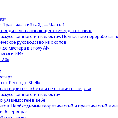
аз»
.0: Практический гайд — Часть 1
путеводитель начинающего кибердетектива»
 искусственного интеллекта»: Полностью переработанн
тическое руководство из окопов»
 до мастера в эпоху AI»
я мозги ИИ»
 2.0»
т»
естер»
 от Recon до Shell»
 раствориться в Сети и не оставить следов»
 искусственного интеллекта»
х уязвимостей в вебе»
ойтов. Необходимый теоретический и практический ми
 веб-сервера»
50 райтапов»