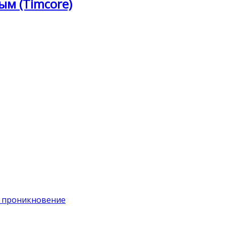
ым (Timcore)
на проникновение