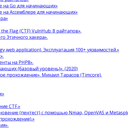
е на Go для начинающих»
е на Ассемблере для начинающих»
ера»
the Flag (CTF) VulnHub: 8 райтапов».
го Этичного хакера».
y web application). Эксплуатация 100+ уязвимостей.»
».
енты на PHP8».
инающих (базовый уровень)». (2020)
ое прохождение». Михаил Тарасов (Timcore).
х»
ние CTF.»
овение (пентест) с помощью Nmap, OpenVAS и Metasplo
прохождение).»
ия».