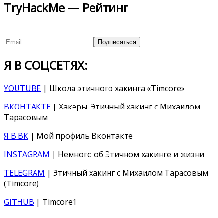
TryHackMe — Рейтинг
Я В СОЦСЕТЯХ:
YOUTUBE
| Школа этичного хакинга «Timcore»
ВКОНТАКТЕ
| Хакеры. Этичный хакинг с Михаилом
Тарасовым
Я В ВК
| Мой профиль Вконтакте
INSTAGRAM
| Немного об Этичном хакинге и жизни
TELEGRAM
| Этичный хакинг с Михаилом Тарасовым
(Timcore)
GITHUB
| Timcore1