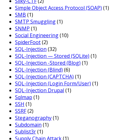
Silky-CTF
(2)
Simple Object Access Protocol (SOAP)
(1)
SMB
(1)
SMTP Smuggling
(1)
SNMP
(1)
Social Engineering
(10)
SpiderFoot
(2)
SQL-Injection
(32)
SQL-Injection — Stored (SQLite)
(1)
SQL-Injection -Stored (Blog)
(1)
SQL-Injection (Blind)
(6)
SQL-Injection (CAPTCHA)
(1)
SQL-Injection (Login Form/User)
(1)
SQL-Injection Drupal
(1)
Sqlmap
(1)
SSH
(1)
SSRF
(2)
Steganography
(1)
Subdomain
(1)
Sublist3r
(1)
Supply Chain Attack
(1)