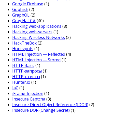
Google Firebase
(1)
Gophish
(2)
GraphQL
(2)
Gray Hat C#
(40)
Hacking web-applications
(8)
Hacking web-servers
(1)
Hacking Wireless Networks
(2)
HackTheBox
(2)
Honeypots
(1)
HTML Injection — Reflected
(4)
HTML Injection — Stored
(1)
HTTP Basic
(1)
HTTP-запросы
(1)
HTTP-ответы
(1)
Hunter.io
(1)
IaC
(1)
iFrame-Injection
(1)
Insecure Captcha
(3)
Insecure Direct Object Reference (IDOR)
(2)
Insecure DOR (Change Secret)
(1)