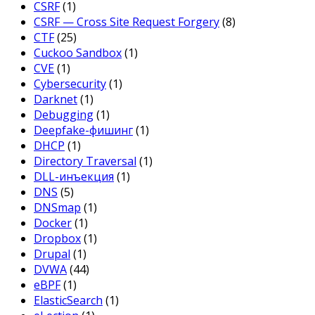
CSRF
(1)
CSRF — Cross Site Request Forgery
(8)
CTF
(25)
Cuckoo Sandbox
(1)
CVE
(1)
Cybersecurity
(1)
Darknet
(1)
Debugging
(1)
Deepfake-фишинг
(1)
DHCP
(1)
Directory Traversal
(1)
DLL-инъекция
(1)
DNS
(5)
DNSmap
(1)
Docker
(1)
Dropbox
(1)
Drupal
(1)
DVWA
(44)
eBPF
(1)
ElasticSearch
(1)