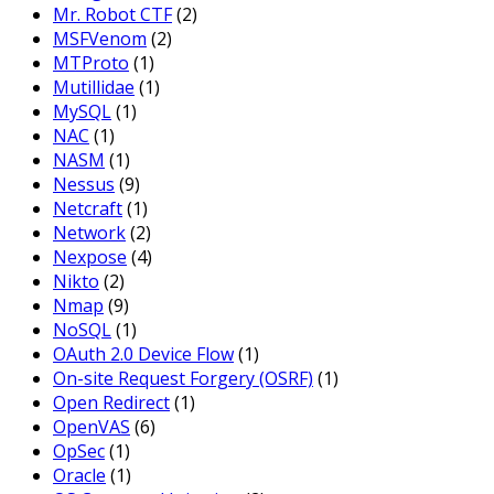
Mr. Robot CTF
(2)
MSFVenom
(2)
MTProto
(1)
Mutillidae
(1)
MySQL
(1)
NAC
(1)
NASM
(1)
Nessus
(9)
Netcraft
(1)
Network
(2)
Nexpose
(4)
Nikto
(2)
Nmap
(9)
NoSQL
(1)
OAuth 2.0 Device Flow
(1)
On-site Request Forgery (OSRF)
(1)
Open Redirect
(1)
OpenVAS
(6)
OpSec
(1)
Oracle
(1)