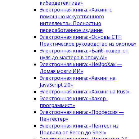
кибердетектива»
Электронная книга: «Хакинг с
помощью искусственного
интеллекта»: Полностью
переработанное издание
Электронная книга: «Основы CTF:
Практическое руководство из окопов»
Электронная книга: «Вайб-кодер: от
нуля до мастера в эпоху AI»
Электронная книга: «НейроХак —
Ломая мозги ИИ»
Электронная книга: «Хакинг на
JavaScript 2.0»
Электронная книга: «Хакинг на Rust»
Электронная книга: «Хакер-
программист»
Электронная книга: «Профессия —
Пентестер»
Электронная книга: «Пентест из
Подвала от Recon до Shell»