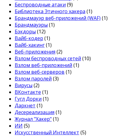
Беспроводные атаки
(9)
Библиотека Этичного хакера
(1)
Брандмауэр веб-приложений (WAF)
(1)
Брандмауэры
(1)
Бэкдоры
(12)
Вайб-кодер
(1)
Вайб-хакинг
(1)
Веб-приложения
(2)
Взлом беспроводных сетей
(10)
Взлом веб-приложений
(1)
Взлом веб-серверов
(1)
Взлом паролей
(3)
Вирусы
(2)
ВКонтакте
(1)
Гугл Дорки
(1)
Даркнет
(1)
Десереализация
(1)
Журнал "Хакер"
(1)
ИИ
(5)
Искусственный Интеллект
(5)