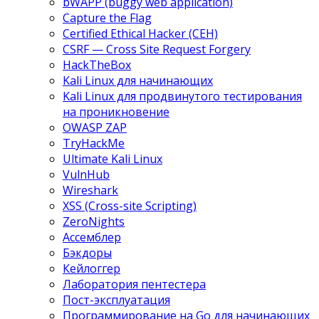
bWAPP (buggy web application)
Capture the Flag
Certified Ethical Hacker (CEH)
CSRF — Cross Site Request Forgery
HackTheBox
Kali Linux для начинающих
Kali Linux для продвинутого тестирования
на проникновение
OWASP ZAP
TryHackMe
Ultimate Kali Linux
VulnHub
Wireshark
XSS (Cross-site Scripting)
ZeroNights
Ассемблер
Бэкдоры
Кейлоггер
Лаборатория пентестера
Пост-эксплуатация
Программирование на Go для начинающих