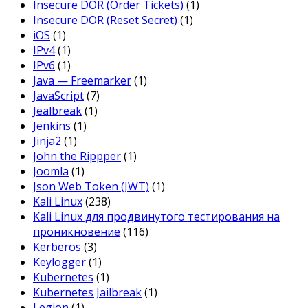
Insecure DOR (Order Tickets)
(1)
Insecure DOR (Reset Secret)
(1)
iOS
(1)
IPv4
(1)
IPv6
(1)
Java — Freemarker
(1)
JavaScript
(7)
Jealbreak
(1)
Jenkins
(1)
Jinja2
(1)
John the Rippper
(1)
Joomla
(1)
Json Web Token (JWT)
(1)
Kali Linux
(238)
Kali Linux для продвинутого тестирования на
проникновение
(116)
Kerberos
(3)
Keylogger
(1)
Kubernetes
(1)
Kubernetes Jailbreak
(1)
Legion
(1)