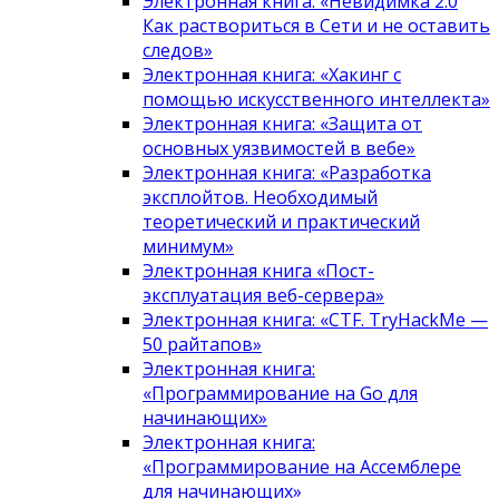
Электронная книга: «Невидимка 2.0
Как раствориться в Сети и не оставить
следов»
Электронная книга: «Хакинг с
помощью искусственного интеллекта»
Электронная книга: «Защита от
основных уязвимостей в вебе»
Электронная книга: «Разработка
эксплойтов. Необходимый
теоретический и практический
минимум»
Электронная книга «Пост-
эксплуатация веб-сервера»
Электронная книга: «CTF. TryHackMe —
50 райтапов»
Электронная книга:
«Программирование на Go для
начинающих»
Электронная книга:
«Программирование на Ассемблере
для начинающих»