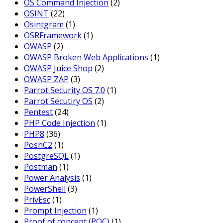
OS Command Injection
(2)
OSINT
(22)
Osintgram
(1)
OSRFramework
(1)
OWASP
(2)
OWASP Broken Web Applications
(1)
OWASP Juice Shop
(2)
OWASP ZAP
(3)
Parrot Security OS 7.0
(1)
Parrot Secutiry OS
(2)
Pentest
(24)
PHP Code Injection
(1)
PHP8
(36)
PoshC2
(1)
PostgreSQL
(1)
Postman
(1)
Power Analysis
(1)
PowerShell
(3)
PrivEsc
(1)
Prompt Injection
(1)
Proof of concept (POC)
(1)