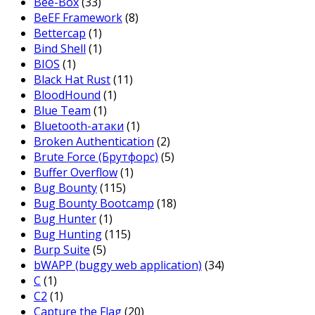
Bee-Box
(33)
BeEF Framework
(8)
Bettercap
(1)
Bind Shell
(1)
BIOS
(1)
Black Hat Rust
(11)
BloodHound
(1)
Blue Team
(1)
Bluetooth-атаки
(1)
Broken Authentication
(2)
Brute Force (Брутфорс)
(5)
Buffer Overflow
(1)
Bug Bounty
(115)
Bug Bounty Bootcamp
(18)
Bug Hunter
(1)
Bug Hunting
(115)
Burp Suite
(5)
bWAPP (buggy web application)
(34)
C
(1)
C2
(1)
Capture the Flag
(20)