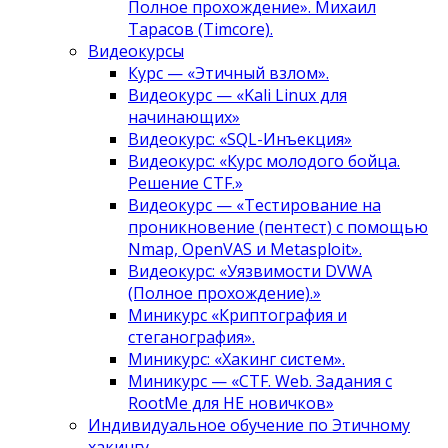
Полное прохождение». Михаил
Тарасов (Timcore).
Видеокурсы
Курс — «Этичный взлом».
Видеокурс — «Kali Linux для
начинающих»
Видеокурс: «SQL-Инъекция»
Видеокурс: «Курс молодого бойца.
Решение CTF.»
Видеокурс — «Тестирование на
проникновение (пентест) с помощью
Nmap, OpenVAS и Metasploit».
Видеокурс: «Уязвимости DVWA
(Полное прохождение).»
Миникурс «Криптография и
стеганография».
Миникурс: «Хакинг систем».
Миникурс — «CTF. Web. Задания с
RootMe для НЕ новичков»
Индивидуальное обучение по Этичному
хакингу.