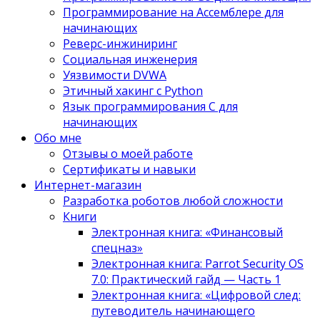
Программирование на Ассемблере для
начинающих
Реверс-инжиниринг
Социальная инженерия
Уязвимости DVWA
Этичный хакинг с Python
Язык программирования С для
начинающих
Обо мне
Отзывы о моей работе
Сертификаты и навыки
Интернет-магазин
Разработка роботов любой сложности
Книги
Электронная книга: «Финансовый
спецназ»
Электронная книга: Parrot Security OS
7.0: Практический гайд — Часть 1
Электронная книга: «Цифровой след:
путеводитель начинающего