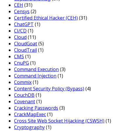
CEH
(31)
Censys
(2)
Certified Ethical Hacker (CEH)
(31)
ChatGPT
(1)
CI/CD
(1)
Cloud
(11)
CloudGoat
(5)
CloudTrail
(1)
CMS
(1)
CnuPG
(1)
Command Execution
(3)
Command Injection
(1)
Commix
(1)
Content Security Policy (Bypass)
(4)
CouchDB
(1)
Covenant
(1)
Cracking Passwords
(3)
CrackMapExec
(1)
Cross Site Web Socket Hijacking (CSWSH)
(1)
Cryptography
(1)