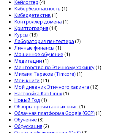
Кейлоггер
(4)
Кибербезопасность
(1)
Кибердетектив
(1)
Контроллер домена
(1)
Криптография
(14)
Курсы
(13)
Лаборатория пентестера
(7)
Личные финансы
(1)
Машинное обучение
(1)
Медитации
(1)
Менторство по Этичному хакингу
(1)
Михаил Тарасов (Timcore)
(1)
Мои книги
(11)
Мой дневник Этичного хакинга
(12)
Настройка Kali Linux
(1)
Новый Год
(1)
Обзоры прочитанных книг.
(1)
Облачная платформа Google (GCP)
(1)
Обучение
(3)
Обфускация
(2)
Отказ в обслуживании (DoS)
(2)