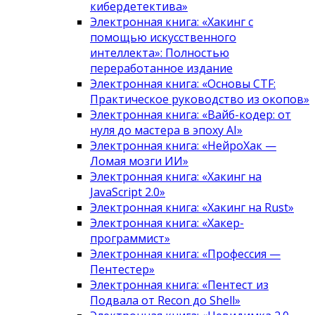
кибердетектива»
Электронная книга: «Хакинг с
помощью искусственного
интеллекта»: Полностью
переработанное издание
Электронная книга: «Основы CTF:
Практическое руководство из окопов»
Электронная книга: «Вайб-кодер: от
нуля до мастера в эпоху AI»
Электронная книга: «НейроХак —
Ломая мозги ИИ»
Электронная книга: «Хакинг на
JavaScript 2.0»
Электронная книга: «Хакинг на Rust»
Электронная книга: «Хакер-
программист»
Электронная книга: «Профессия —
Пентестер»
Электронная книга: «Пентест из
Подвала от Recon до Shell»