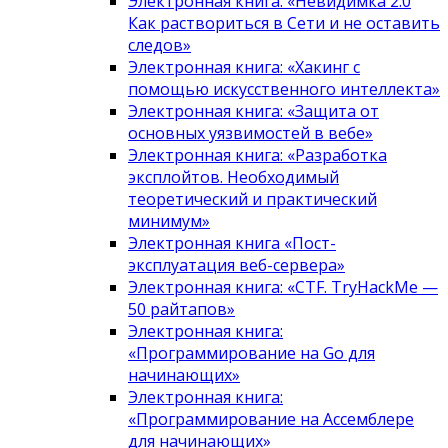
Электронная книга: «Невидимка 2.0
Как раствориться в Сети и не оставить
следов»
Электронная книга: «Хакинг с
помощью искусственного интеллекта»
Электронная книга: «Защита от
основных уязвимостей в вебе»
Электронная книга: «Разработка
эксплойтов. Необходимый
теоретический и практический
минимум»
Электронная книга «Пост-
эксплуатация веб-сервера»
Электронная книга: «CTF. TryHackMe —
50 райтапов»
Электронная книга:
«Программирование на Go для
начинающих»
Электронная книга:
«Программирование на Ассемблере
для начинающих»