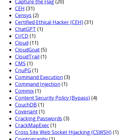
Capture the Flag
(20)
CEH
(31)
Censys
(2)
Certified Ethical Hacker (CEH)
(31)
ChatGPT
(1)
CI/CD
(1)
Cloud
(11)
CloudGoat
(5)
CloudTrail
(1)
CMS
(1)
CnuPG
(1)
Command Execution
(3)
Command Injection
(1)
Commix
(1)
Content Security Policy (Bypass)
(4)
CouchDB
(1)
Covenant
(1)
Cracking Passwords
(3)
CrackMapExec
(1)
Cross Site Web Socket Hijacking (CSWSH)
(1)
Cryptography
(1)