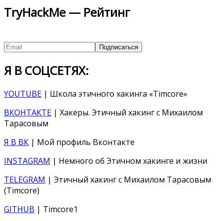
TryHackMe — Рейтинг
Я В СОЦСЕТЯХ:
YOUTUBE
| Школа этичного хакинга «Timcore»
ВКОНТАКТЕ
| Хакеры. Этичный хакинг с Михаилом
Тарасовым
Я В ВК
| Мой профиль Вконтакте
INSTAGRAM
| Немного об Этичном хакинге и жизни
TELEGRAM
| Этичный хакинг с Михаилом Тарасовым
(Timcore)
GITHUB
| Timcore1