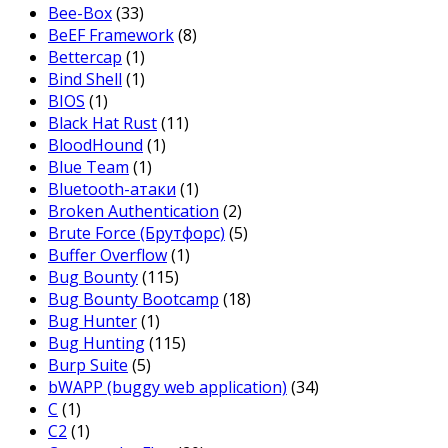
Bee-Box
(33)
BeEF Framework
(8)
Bettercap
(1)
Bind Shell
(1)
BIOS
(1)
Black Hat Rust
(11)
BloodHound
(1)
Blue Team
(1)
Bluetooth-атаки
(1)
Broken Authentication
(2)
Brute Force (Брутфорс)
(5)
Buffer Overflow
(1)
Bug Bounty
(115)
Bug Bounty Bootcamp
(18)
Bug Hunter
(1)
Bug Hunting
(115)
Burp Suite
(5)
bWAPP (buggy web application)
(34)
C
(1)
C2
(1)