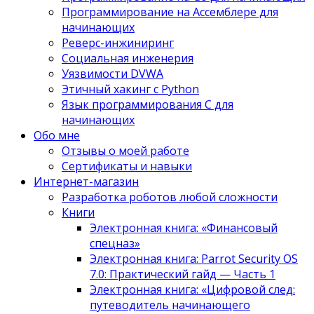
Программирование на Ассемблере для
начинающих
Реверс-инжиниринг
Социальная инженерия
Уязвимости DVWA
Этичный хакинг с Python
Язык программирования С для
начинающих
Обо мне
Отзывы о моей работе
Сертификаты и навыки
Интернет-магазин
Разработка роботов любой сложности
Книги
Электронная книга: «Финансовый
спецназ»
Электронная книга: Parrot Security OS
7.0: Практический гайд — Часть 1
Электронная книга: «Цифровой след:
путеводитель начинающего