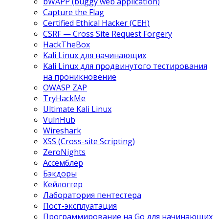
bWAPP (buggy web application)
Capture the Flag
Certified Ethical Hacker (CEH)
CSRF — Cross Site Request Forgery
HackTheBox
Kali Linux для начинающих
Kali Linux для продвинутого тестирования
на проникновение
OWASP ZAP
TryHackMe
Ultimate Kali Linux
VulnHub
Wireshark
XSS (Cross-site Scripting)
ZeroNights
Ассемблер
Бэкдоры
Кейлоггер
Лаборатория пентестера
Пост-эксплуатация
Программирование на Go для начинающих