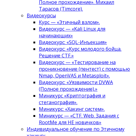
Полное прохождение». Михаил
Тарасов (Timcore).
Видеокурсы
Курс — «Этичный взлом».
Видеокурс — «Kali Linux для
начинающих»
Видеокурс: «SQL-Инъекция»
Видеокурс: «Курс молодого бойца.
Решение CTF.»
Видеокурс — «Тестирование на
проникновение (пентест) с помощью
Nmap, OpenVAS и Metasploit».
Видеокурс: «Уязвимости DVWA
(Полное прохождение).»
Миникурс «Криптография и
стеганография».
Миникурс: «Хакинг систем».
Миникурс — «CTF. Web. Задания с
RootMe для НЕ новичков»
Индивидуальное обучение по Этичному
хакингу.