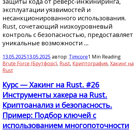
защиты кода от реверс-инжиниринга,
эксплуатации уязвимостей и
несанкционированного использования.
Rust, сочетающий низкоуровневый
контроль с безопасностью, предоставляет
уникальные возможности …
13.05.2025
13.05.2025
автор:
Timcore
1 Min Reading
Brute Force (Брутфорс)
,
Rust
,
Криптография
,
Хакинг на
Rust
Курс — Хакинг на Rust. #26
Инструменты хакера на Rust.
Криптоанализ и безопасность.
Пример: Подбор ключей с
использованием многопоточности