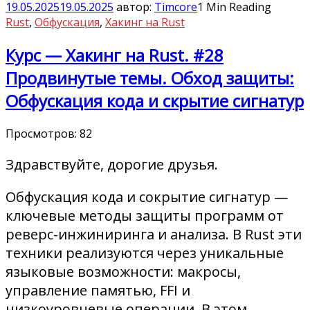
19.05.2025
19.05.2025
автор:
Timcore
1 Min Reading
Rust
,
Обфускация
,
Хакинг на Rust
Курс — Хакинг на Rust. #28
Продвинутые темы. Обход защиты:
Обфускация кода и скрытие сигнатур
Просмотров:
82
Здравствуйте, дорогие друзья.
Обфускация кода и сокрытие сигнатур —
ключевые методы защиты программ от
реверс-инжиниринга и анализа. В Rust эти
техники реализуются через уникальные
языковые возможности: макросы,
управление памятью, FFI и
низкоуровневые операции. В этом