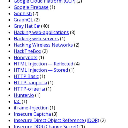
Google Cloud Platform (GCP)
(2)
Google Firebase
(1)
Gophish
(2)
GraphQL
(2)
Gray Hat C#
(40)
Hacking web-applications
(8)
Hacking web-servers
(1)
Hacking Wireless Networks
(2)
HackTheBox
(2)
Honeypots
(1)
HTML Injection — Reflected
(4)
HTML Injection — Stored
(1)
HTTP Basic
(1)
HTTP-запросы
(1)
HTTP-ответы
(1)
Hunter.io
(1)
IaC
(1)
iFrame-Injection
(1)
Insecure Captcha
(3)
Insecure Direct Object Reference (IDOR)
(2)
Insecure DOR (Change Secret)
(1)