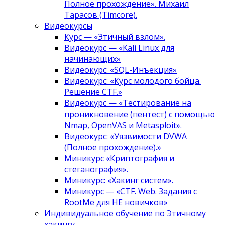
Полное прохождение». Михаил
Тарасов (Timcore).
Видеокурсы
Курс — «Этичный взлом».
Видеокурс — «Kali Linux для
начинающих»
Видеокурс: «SQL-Инъекция»
Видеокурс: «Курс молодого бойца.
Решение CTF.»
Видеокурс — «Тестирование на
проникновение (пентест) с помощью
Nmap, OpenVAS и Metasploit».
Видеокурс: «Уязвимости DVWA
(Полное прохождение).»
Миникурс «Криптография и
стеганография».
Миникурс: «Хакинг систем».
Миникурс — «CTF. Web. Задания с
RootMe для НЕ новичков»
Индивидуальное обучение по Этичному
хакингу.