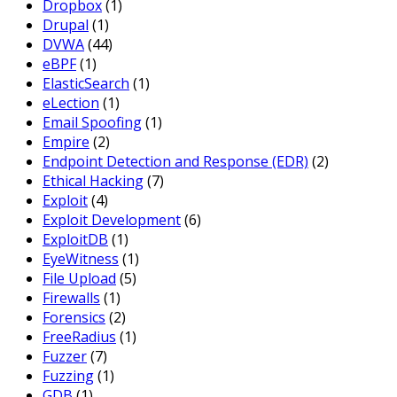
Dropbox
(1)
Drupal
(1)
DVWA
(44)
eBPF
(1)
ElasticSearch
(1)
eLection
(1)
Email Spoofing
(1)
Empire
(2)
Endpoint Detection and Response (EDR)
(2)
Ethical Hacking
(7)
Exploit
(4)
Exploit Development
(6)
ExploitDB
(1)
EyeWitness
(1)
File Upload
(5)
Firewalls
(1)
Forensics
(2)
FreeRadius
(1)
Fuzzer
(7)
Fuzzing
(1)
GDB
(1)