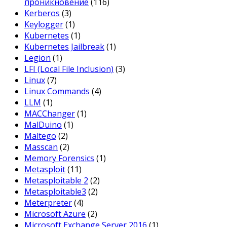
проникновение
(116)
Kerberos
(3)
Keylogger
(1)
Kubernetes
(1)
Kubernetes Jailbreak
(1)
Legion
(1)
LFI (Local File Inclusion)
(3)
Linux
(7)
Linux Commands
(4)
LLM
(1)
MACChanger
(1)
MalDuino
(1)
Maltego
(2)
Masscan
(2)
Memory Forensics
(1)
Metasploit
(11)
Metasploitable 2
(2)
Metasploitable3
(2)
Meterpreter
(4)
Microsoft Azure
(2)
Microsoft Exchange Server 2016
(1)