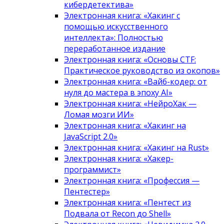
кибердетектива»
Электронная книга: «Хакинг с
помощью искусственного
интеллекта»: Полностью
переработанное издание
Электронная книга: «Основы CTF:
Практическое руководство из окопов»
Электронная книга: «Вайб-кодер: от
нуля до мастера в эпоху AI»
Электронная книга: «НейроХак —
Ломая мозги ИИ»
Электронная книга: «Хакинг на
JavaScript 2.0»
Электронная книга: «Хакинг на Rust»
Электронная книга: «Хакер-
программист»
Электронная книга: «Профессия —
Пентестер»
Электронная книга: «Пентест из
Подвала от Recon до Shell»