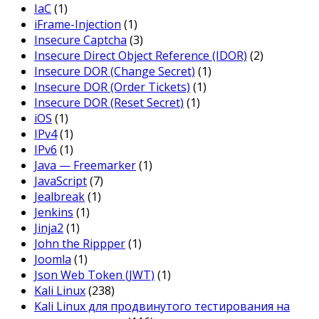
IaC
(1)
iFrame-Injection
(1)
Insecure Captcha
(3)
Insecure Direct Object Reference (IDOR)
(2)
Insecure DOR (Change Secret)
(1)
Insecure DOR (Order Tickets)
(1)
Insecure DOR (Reset Secret)
(1)
iOS
(1)
IPv4
(1)
IPv6
(1)
Java — Freemarker
(1)
JavaScript
(7)
Jealbreak
(1)
Jenkins
(1)
Jinja2
(1)
John the Rippper
(1)
Joomla
(1)
Json Web Token (JWT)
(1)
Kali Linux
(238)
Kali Linux для продвинутого тестирования на