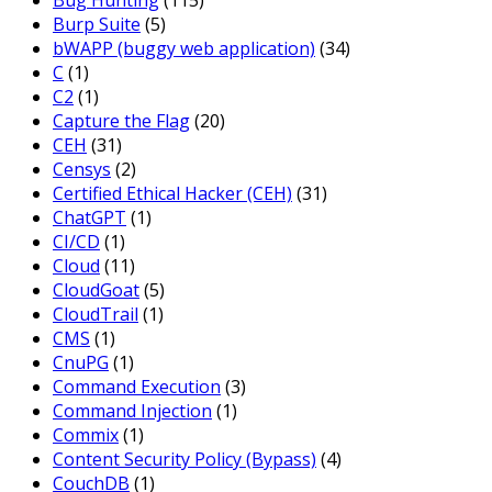
Bug Hunting
(115)
Burp Suite
(5)
bWAPP (buggy web application)
(34)
C
(1)
C2
(1)
Capture the Flag
(20)
CEH
(31)
Censys
(2)
Certified Ethical Hacker (CEH)
(31)
ChatGPT
(1)
CI/CD
(1)
Cloud
(11)
CloudGoat
(5)
CloudTrail
(1)
CMS
(1)
CnuPG
(1)
Command Execution
(3)
Command Injection
(1)
Commix
(1)
Content Security Policy (Bypass)
(4)
CouchDB
(1)