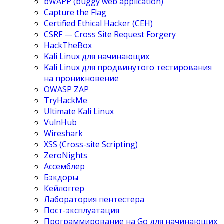
bWAPP (buggy web application)
Capture the Flag
Certified Ethical Hacker (CEH)
CSRF — Cross Site Request Forgery
HackTheBox
Kali Linux для начинающих
Kali Linux для продвинутого тестирования
на проникновение
OWASP ZAP
TryHackMe
Ultimate Kali Linux
VulnHub
Wireshark
XSS (Cross-site Scripting)
ZeroNights
Ассемблер
Бэкдоры
Кейлоггер
Лаборатория пентестера
Пост-эксплуатация
Программирование на Go для начинающих