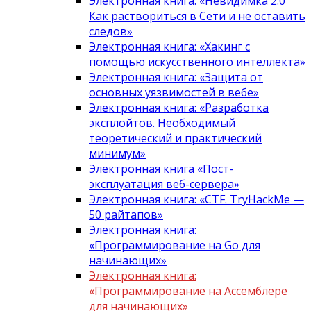
Электронная книга: «Невидимка 2.0
Как раствориться в Сети и не оставить
следов»
Электронная книга: «Хакинг с
помощью искусственного интеллекта»
Электронная книга: «Защита от
основных уязвимостей в вебе»
Электронная книга: «Разработка
эксплойтов. Необходимый
теоретический и практический
минимум»
Электронная книга «Пост-
эксплуатация веб-сервера»
Электронная книга: «CTF. TryHackMe —
50 райтапов»
Электронная книга:
«Программирование на Go для
начинающих»
Электронная книга:
«Программирование на Ассемблере
для начинающих»