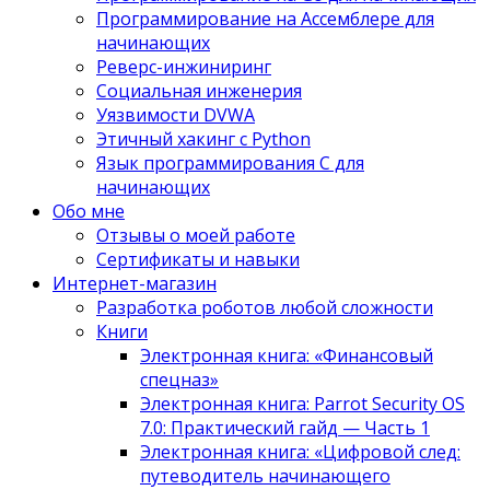
Программирование на Ассемблере для
начинающих
Реверс-инжиниринг
Социальная инженерия
Уязвимости DVWA
Этичный хакинг с Python
Язык программирования С для
начинающих
Обо мне
Отзывы о моей работе
Сертификаты и навыки
Интернет-магазин
Разработка роботов любой сложности
Книги
Электронная книга: «Финансовый
спецназ»
Электронная книга: Parrot Security OS
7.0: Практический гайд — Часть 1
Электронная книга: «Цифровой след:
путеводитель начинающего