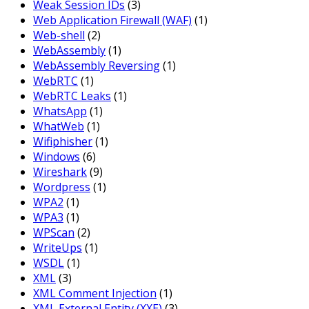
Weak Session IDs
(3)
Web Application Firewall (WAF)
(1)
Web-shell
(2)
WebAssembly
(1)
WebAssembly Reversing
(1)
WebRTC
(1)
WebRTC Leaks
(1)
WhatsApp
(1)
WhatWeb
(1)
Wifiphisher
(1)
Windows
(6)
Wireshark
(9)
Wordpress
(1)
WPA2
(1)
WPA3
(1)
WPScan
(2)
WriteUps
(1)
WSDL
(1)
XML
(3)
XML Comment Injection
(1)
XML External Entity (XXE)
(3)