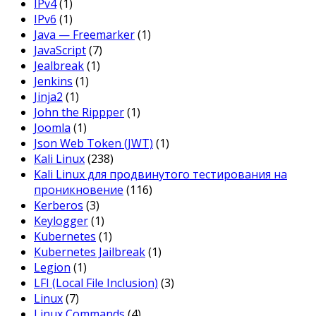
IPv4
(1)
IPv6
(1)
Java — Freemarker
(1)
JavaScript
(7)
Jealbreak
(1)
Jenkins
(1)
Jinja2
(1)
John the Rippper
(1)
Joomla
(1)
Json Web Token (JWT)
(1)
Kali Linux
(238)
Kali Linux для продвинутого тестирования на
проникновение
(116)
Kerberos
(3)
Keylogger
(1)
Kubernetes
(1)
Kubernetes Jailbreak
(1)
Legion
(1)
LFI (Local File Inclusion)
(3)
Linux
(7)
Linux Commands
(4)