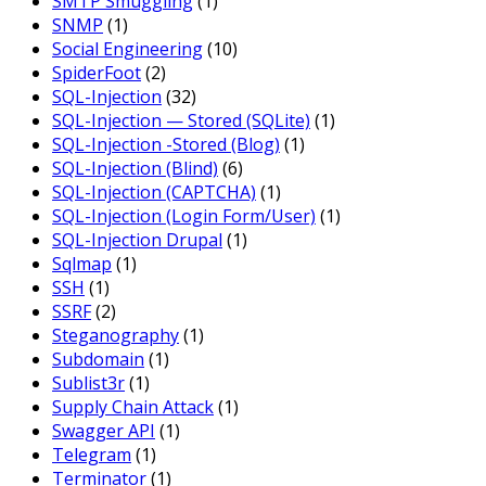
SMTP Smuggling
(1)
SNMP
(1)
Social Engineering
(10)
SpiderFoot
(2)
SQL-Injection
(32)
SQL-Injection — Stored (SQLite)
(1)
SQL-Injection -Stored (Blog)
(1)
SQL-Injection (Blind)
(6)
SQL-Injection (CAPTCHA)
(1)
SQL-Injection (Login Form/User)
(1)
SQL-Injection Drupal
(1)
Sqlmap
(1)
SSH
(1)
SSRF
(2)
Steganography
(1)
Subdomain
(1)
Sublist3r
(1)
Supply Chain Attack
(1)
Swagger API
(1)
Telegram
(1)
Terminator
(1)