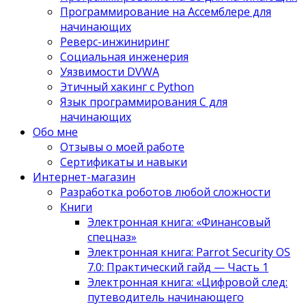
Программирование на Ассемблере для
начинающих
Реверс-инжиниринг
Социальная инженерия
Уязвимости DVWA
Этичный хакинг с Python
Язык программирования С для
начинающих
Обо мне
Отзывы о моей работе
Сертификаты и навыки
Интернет-магазин
Разработка роботов любой сложности
Книги
Электронная книга: «Финансовый
спецназ»
Электронная книга: Parrot Security OS
7.0: Практический гайд — Часть 1
Электронная книга: «Цифровой след:
путеводитель начинающего