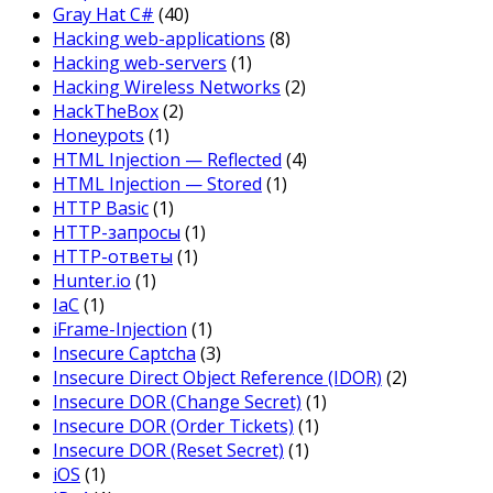
Gray Hat C#
(40)
Hacking web-applications
(8)
Hacking web-servers
(1)
Hacking Wireless Networks
(2)
HackTheBox
(2)
Honeypots
(1)
HTML Injection — Reflected
(4)
HTML Injection — Stored
(1)
HTTP Basic
(1)
HTTP-запросы
(1)
HTTP-ответы
(1)
Hunter.io
(1)
IaC
(1)
iFrame-Injection
(1)
Insecure Captcha
(3)
Insecure Direct Object Reference (IDOR)
(2)
Insecure DOR (Change Secret)
(1)
Insecure DOR (Order Tickets)
(1)
Insecure DOR (Reset Secret)
(1)
iOS
(1)