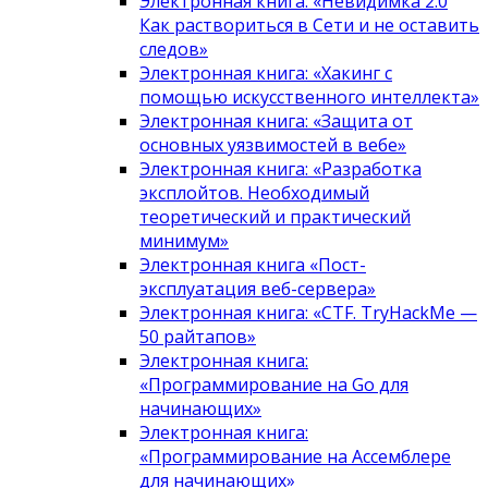
Электронная книга: «Невидимка 2.0
Как раствориться в Сети и не оставить
следов»
Электронная книга: «Хакинг с
помощью искусственного интеллекта»
Электронная книга: «Защита от
основных уязвимостей в вебе»
Электронная книга: «Разработка
эксплойтов. Необходимый
теоретический и практический
минимум»
Электронная книга «Пост-
эксплуатация веб-сервера»
Электронная книга: «CTF. TryHackMe —
50 райтапов»
Электронная книга:
«Программирование на Go для
начинающих»
Электронная книга:
«Программирование на Ассемблере
для начинающих»