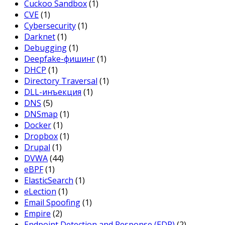
Cuckoo Sandbox
(1)
CVE
(1)
Cybersecurity
(1)
Darknet
(1)
Debugging
(1)
Deepfake-фишинг
(1)
DHCP
(1)
Directory Traversal
(1)
DLL-инъекция
(1)
DNS
(5)
DNSmap
(1)
Docker
(1)
Dropbox
(1)
Drupal
(1)
DVWA
(44)
eBPF
(1)
ElasticSearch
(1)
eLection
(1)
Email Spoofing
(1)
Empire
(2)
Endpoint Detection and Response (EDR)
(2)