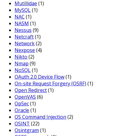
Mutillidae
(1)
MySQL
(1)
NAC
(1)
NASM
(1)
Nessus
(9)
Netcraft
(1)
Network
(2)
Nexpose
(4)
Nikto
(2)
Nmap
(9)
NoSQL
(1)
OAuth 2.0 Device Flow
(1)
On-site Request Forgery (OSRF)
(1)
Open Redirect
(1)
OpenVAS
(6)
OpSec
(1)
Oracle
(1)
OS Command Injection
(2)
OSINT
(22)
Osintgram
(1)