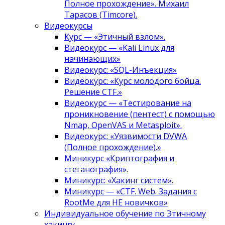
Полное прохождение». Михаил
Тарасов (Timcore).
Видеокурсы
Курс — «Этичный взлом».
Видеокурс — «Kali Linux для
начинающих»
Видеокурс: «SQL-Инъекция»
Видеокурс: «Курс молодого бойца.
Решение CTF.»
Видеокурс — «Тестирование на
проникновение (пентест) с помощью
Nmap, OpenVAS и Metasploit».
Видеокурс: «Уязвимости DVWA
(Полное прохождение).»
Миникурс «Криптография и
стеганография».
Миникурс: «Хакинг систем».
Миникурс — «CTF. Web. Задания с
RootMe для НЕ новичков»
Индивидуальное обучение по Этичному
хакингу.