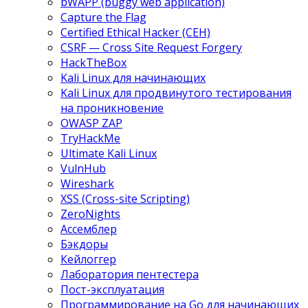
bWAPP (buggy web application)
Capture the Flag
Certified Ethical Hacker (CEH)
CSRF — Cross Site Request Forgery
HackTheBox
Kali Linux для начинающих
Kali Linux для продвинутого тестирования
на проникновение
OWASP ZAP
TryHackMe
Ultimate Kali Linux
VulnHub
Wireshark
XSS (Cross-site Scripting)
ZeroNights
Ассемблер
Бэкдоры
Кейлоггер
Лаборатория пентестера
Пост-эксплуатация
Программирование на Go для начинающих