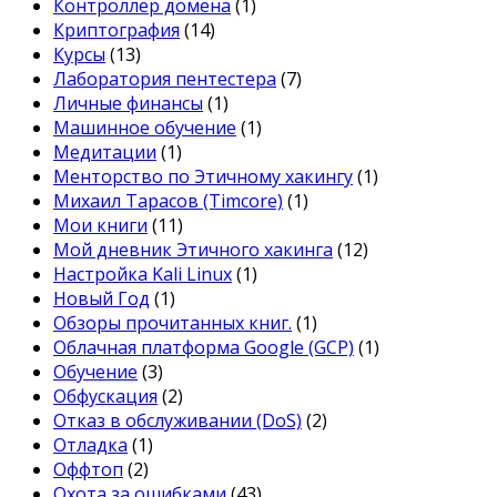
Контроллер домена
(1)
Криптография
(14)
Курсы
(13)
Лаборатория пентестера
(7)
Личные финансы
(1)
Машинное обучение
(1)
Медитации
(1)
Менторство по Этичному хакингу
(1)
Михаил Тарасов (Timcore)
(1)
Мои книги
(11)
Мой дневник Этичного хакинга
(12)
Настройка Kali Linux
(1)
Новый Год
(1)
Обзоры прочитанных книг.
(1)
Облачная платформа Google (GCP)
(1)
Обучение
(3)
Обфускация
(2)
Отказ в обслуживании (DoS)
(2)
Отладка
(1)
Оффтоп
(2)
Охота за ошибками
(43)