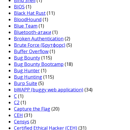
Bind Shell
(1)
BIOS
(1)
Black Hat Rust
(11)
BloodHound
(1)
Blue Team
(1)
Bluetooth-атаки
(1)
Broken Authentication
(2)
Brute Force (Брутфорс)
(5)
Buffer Overflow
(1)
Bug Bounty
(115)
Bug Bounty Bootcamp
(18)
Bug Hunter
(1)
Bug Hunting
(115)
Burp Suite
(5)
bWAPP (buggy web application)
(34)
C
(1)
C2
(1)
Capture the Flag
(20)
CEH
(31)
Censys
(2)
Certified Ethical Hacker (CEH)
(31)