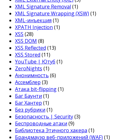
XML Signature Removal
(1)
XML Signature Wrapping (XSW)
(1)
XML-инъекция
(1)
XPATH Injection
(1)
XSS
(28)
XSS DOM
(8)
XSS Reflected
(13)
XSS Stored
(11)
YouTube | Ютуб
(1)
ZeroNights
(1)
Анонимность
(6)
Ассемблер
(3)
Атака bit-flipping
(1)
Баг Баунти
(1)
Баг Хантер
(1)
Без рубрики
(1)
Безопасность | Security
(3)
Беспроводные атаки
(9)
Библиотека Этичного хакера
(1)
Брандмауэр веб-приложений (WAF)
(1)