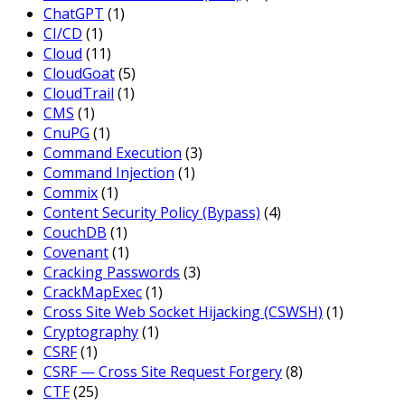
ChatGPT
(1)
CI/CD
(1)
Cloud
(11)
CloudGoat
(5)
CloudTrail
(1)
CMS
(1)
CnuPG
(1)
Command Execution
(3)
Command Injection
(1)
Commix
(1)
Content Security Policy (Bypass)
(4)
CouchDB
(1)
Covenant
(1)
Cracking Passwords
(3)
CrackMapExec
(1)
Cross Site Web Socket Hijacking (CSWSH)
(1)
Cryptography
(1)
CSRF
(1)
CSRF — Cross Site Request Forgery
(8)
CTF
(25)