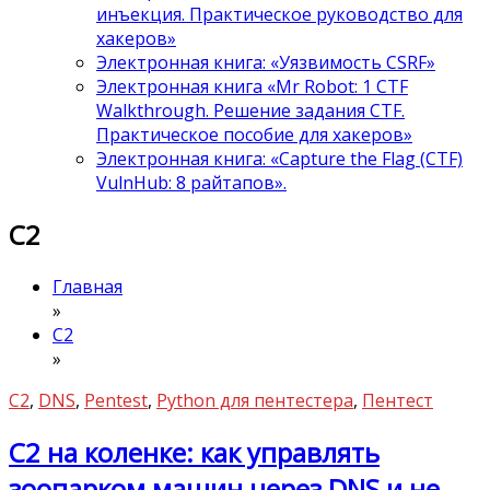
инъекция. Практическое руководство для
хакеров»
Электронная книга: «Уязвимость CSRF»
Электронная книга «Mr Robot: 1 CTF
Walkthrough. Решение задания CTF.
Практическое пособие для хакеров»
Электронная книга: «Capture the Flag (CTF)
VulnHub: 8 райтапов».
C2
Главная
»
C2
»
C2
,
DNS
,
Pentest
,
Python для пентестера
,
Пентест
C2 на коленке: как управлять
зоопарком машин через DNS и не