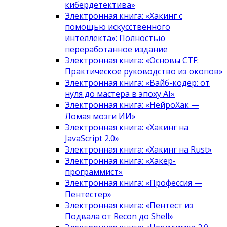
кибердетектива»
Электронная книга: «Хакинг с
помощью искусственного
интеллекта»: Полностью
переработанное издание
Электронная книга: «Основы CTF:
Практическое руководство из окопов»
Электронная книга: «Вайб-кодер: от
нуля до мастера в эпоху AI»
Электронная книга: «НейроХак —
Ломая мозги ИИ»
Электронная книга: «Хакинг на
JavaScript 2.0»
Электронная книга: «Хакинг на Rust»
Электронная книга: «Хакер-
программист»
Электронная книга: «Профессия —
Пентестер»
Электронная книга: «Пентест из
Подвала от Recon до Shell»