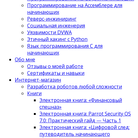
Программирование на Ассемблере для
начинающих
Реверс-инжиниринг
Социальная инженерия
Уязвимости DVWA
Этичный хакинг с Python
Язык программирования С для
начинающих
Обо мне
Отзывы о моей работе
Сертификаты и навыки
Интернет-магазин
Разработка роботов любой сложности
Книги
Электронная книга: «Финансовый
спецназ»
Электронная книга: Parrot Security OS
7.0: Практический гайд — Часть 1
Электронная книга: «Цифровой след:
путеводитель начинающего