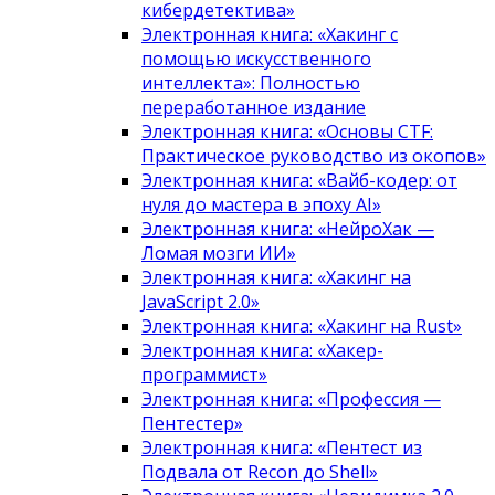
кибердетектива»
Электронная книга: «Хакинг с
помощью искусственного
интеллекта»: Полностью
переработанное издание
Электронная книга: «Основы CTF:
Практическое руководство из окопов»
Электронная книга: «Вайб-кодер: от
нуля до мастера в эпоху AI»
Электронная книга: «НейроХак —
Ломая мозги ИИ»
Электронная книга: «Хакинг на
JavaScript 2.0»
Электронная книга: «Хакинг на Rust»
Электронная книга: «Хакер-
программист»
Электронная книга: «Профессия —
Пентестер»
Электронная книга: «Пентест из
Подвала от Recon до Shell»