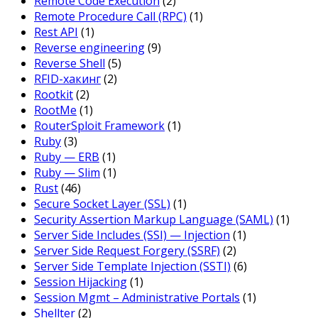
Remote Code Execution
(2)
Remote Procedure Call (RPC)
(1)
Rest API
(1)
Reverse engineering
(9)
Reverse Shell
(5)
RFID-хакинг
(2)
Rootkit
(2)
RootMe
(1)
RouterSploit Framework
(1)
Ruby
(3)
Ruby — ERB
(1)
Ruby — Slim
(1)
Rust
(46)
Secure Socket Layer (SSL)
(1)
Security Assertion Markup Language (SAML)
(1)
Server Side Includes (SSI) — Injection
(1)
Server Side Request Forgery (SSRF)
(2)
Server Side Template Injection (SSTI)
(6)
Session Hijacking
(1)
Session Mgmt – Administrative Portals
(1)
Shellter
(2)