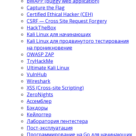
bWAPP (buggy web application)
Capture the Flag
Certified Ethical Hacker (CEH)
CSRF — Cross Site Request Forgery
HackTheBox
Kali Linux для начинающих
Kali Linux для продвинутого тестирования
на проникновение
OWASP ZAP
TryHackMe
Ultimate Kali Linux
VulnHub
Wireshark
XSS (Cross-site Scripting)
ZeroNights
Ассемблер
Бэкдоры
Кейлоггер
Лаборатория пентестера
Пост-эксплуатация
Программирование на Go для начинающих