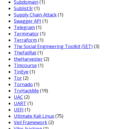
Subdomain
(1)
Sublist3r
(1)
Supply Chain Attack
(1)
Swagger API
(1)
Telegram
(1)
Terminator
(1)
Terraform
(1)
The Social Engineering Toolkit (SET)
(3)
TheFatRat
(1)
theHarvester
(2)
Timcourse
(1)
TinEye
(1)
Tor
(2)
Tornado
(1)
TryHackMe
(19)
UAC
(2)
UART
(1)
UEFI
(1)
Ultimate Kali Linux
(75)
Veil Framework
(2)
Vibe-hacking
(1)