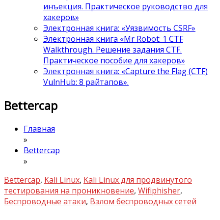
инъекция. Практическое руководство для
хакеров»
Электронная книга: «Уязвимость CSRF»
Электронная книга «Mr Robot: 1 CTF
Walkthrough. Решение задания CTF.
Практическое пособие для хакеров»
Электронная книга: «Capture the Flag (CTF)
VulnHub: 8 райтапов».
Bettercap
Главная
»
Bettercap
»
Bettercap
,
Kali Linux
,
Kali Linux для продвинутого
тестирования на проникновение
,
Wifiphisher
,
Беспроводные атаки
,
Взлом беспроводных сетей