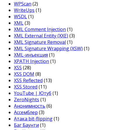
WPScan
(2)
WriteUps
(1)
WSDL
(1)
XML
(3)
XML Comment Injection
(1)
XML External Entity (XXE)
(3)
XML Signature Removal
(1)
XML Signature Wrapping (XSW)
(1)
XML-инъекция
(1)
XPATH Injection
(1)
XSS
(28)
XSS DOM
(8)
XSS Reflected
(13)
XSS Stored
(11)
YouTube | Ютуб
(1)
ZeroNights
(1)
Анонимность
(6)
Ассемблер
(3)
Атака bit-flipping
(1)
Баг Баунти
(1)