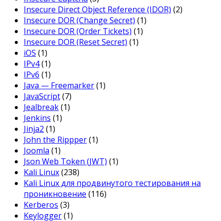
Insecure Direct Object Reference (IDOR)
(2)
Insecure DOR (Change Secret)
(1)
Insecure DOR (Order Tickets)
(1)
Insecure DOR (Reset Secret)
(1)
iOS
(1)
IPv4
(1)
IPv6
(1)
Java — Freemarker
(1)
JavaScript
(7)
Jealbreak
(1)
Jenkins
(1)
Jinja2
(1)
John the Rippper
(1)
Joomla
(1)
Json Web Token (JWT)
(1)
Kali Linux
(238)
Kali Linux для продвинутого тестирования на
проникновение
(116)
Kerberos
(3)
Keylogger
(1)