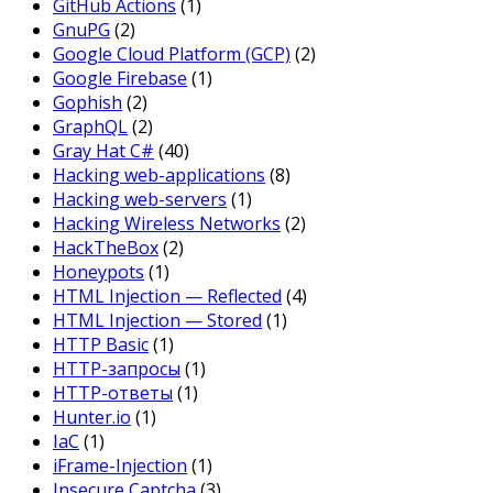
GitHub Actions
(1)
GnuPG
(2)
Google Cloud Platform (GCP)
(2)
Google Firebase
(1)
Gophish
(2)
GraphQL
(2)
Gray Hat C#
(40)
Hacking web-applications
(8)
Hacking web-servers
(1)
Hacking Wireless Networks
(2)
HackTheBox
(2)
Honeypots
(1)
HTML Injection — Reflected
(4)
HTML Injection — Stored
(1)
HTTP Basic
(1)
HTTP-запросы
(1)
HTTP-ответы
(1)
Hunter.io
(1)
IaC
(1)
iFrame-Injection
(1)
Insecure Captcha
(3)