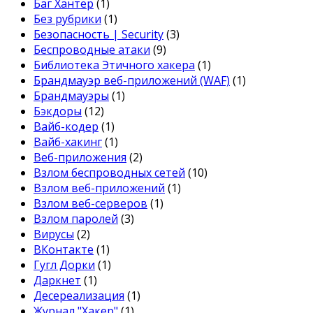
Баг Хантер
(1)
Без рубрики
(1)
Безопасность | Security
(3)
Беспроводные атаки
(9)
Библиотека Этичного хакера
(1)
Брандмауэр веб-приложений (WAF)
(1)
Брандмауэры
(1)
Бэкдоры
(12)
Вайб-кодер
(1)
Вайб-хакинг
(1)
Веб-приложения
(2)
Взлом беспроводных сетей
(10)
Взлом веб-приложений
(1)
Взлом веб-серверов
(1)
Взлом паролей
(3)
Вирусы
(2)
ВКонтакте
(1)
Гугл Дорки
(1)
Даркнет
(1)
Десереализация
(1)
Журнал "Хакер"
(1)