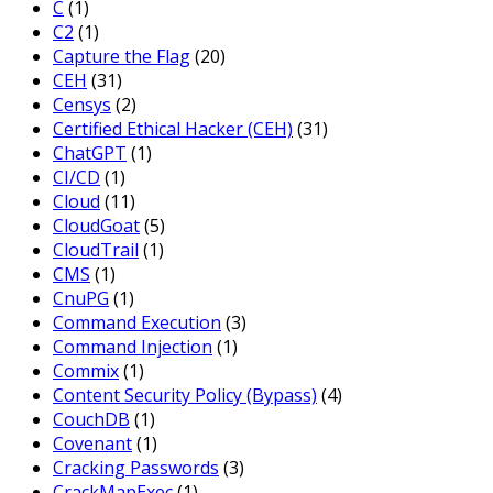
C
(1)
C2
(1)
Capture the Flag
(20)
CEH
(31)
Censys
(2)
Certified Ethical Hacker (CEH)
(31)
ChatGPT
(1)
CI/CD
(1)
Cloud
(11)
CloudGoat
(5)
CloudTrail
(1)
CMS
(1)
CnuPG
(1)
Command Execution
(3)
Command Injection
(1)
Commix
(1)
Content Security Policy (Bypass)
(4)
CouchDB
(1)
Covenant
(1)
Cracking Passwords
(3)
CrackMapExec
(1)