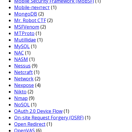
Mobile Security Framework (MobSF)
(1)
Mobile-пентест
(1)
MongoDB
(2)
Mr. Robot CTF
(2)
MSFVenom
(2)
MTProto
(1)
Mutillidae
(1)
MySQL
(1)
NAC
(1)
NASM
(1)
Nessus
(9)
Netcraft
(1)
Network
(2)
Nexpose
(4)
Nikto
(2)
Nmap
(9)
NoSQL
(1)
OAuth 2.0 Device Flow
(1)
On-site Request Forgery (OSRF)
(1)
Open Redirect
(1)
OpenVAS
(6)