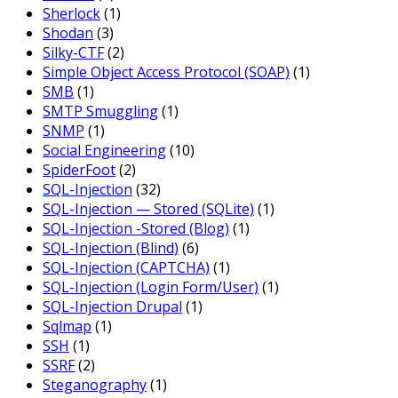
Sherlock
(1)
Shodan
(3)
Silky-CTF
(2)
Simple Object Access Protocol (SOAP)
(1)
SMB
(1)
SMTP Smuggling
(1)
SNMP
(1)
Social Engineering
(10)
SpiderFoot
(2)
SQL-Injection
(32)
SQL-Injection — Stored (SQLite)
(1)
SQL-Injection -Stored (Blog)
(1)
SQL-Injection (Blind)
(6)
SQL-Injection (CAPTCHA)
(1)
SQL-Injection (Login Form/User)
(1)
SQL-Injection Drupal
(1)
Sqlmap
(1)
SSH
(1)
SSRF
(2)
Steganography
(1)