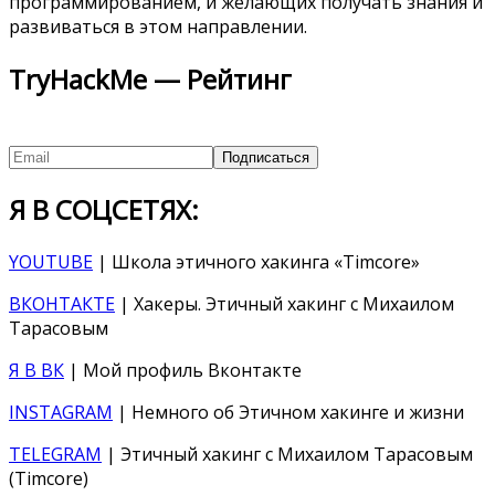
программированием, и желающих получать знания и
развиваться в этом направлении.
TryHackMe — Рейтинг
Я В СОЦСЕТЯХ:
YOUTUBE
| Школа этичного хакинга «Timcore»
ВКОНТАКТЕ
| Хакеры. Этичный хакинг с Михаилом
Тарасовым
Я В ВК
| Мой профиль Вконтакте
INSTAGRAM
| Немного об Этичном хакинге и жизни
TELEGRAM
| Этичный хакинг с Михаилом Тарасовым
(Timcore)