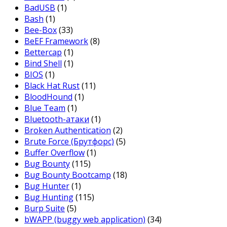
BadUSB
(1)
Bash
(1)
Bee-Box
(33)
BeEF Framework
(8)
Bettercap
(1)
Bind Shell
(1)
BIOS
(1)
Black Hat Rust
(11)
BloodHound
(1)
Blue Team
(1)
Bluetooth-атаки
(1)
Broken Authentication
(2)
Brute Force (Брутфорс)
(5)
Buffer Overflow
(1)
Bug Bounty
(115)
Bug Bounty Bootcamp
(18)
Bug Hunter
(1)
Bug Hunting
(115)
Burp Suite
(5)
bWAPP (buggy web application)
(34)