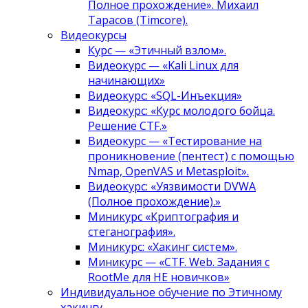
Полное прохождение». Михаил
Тарасов (Timcore).
Видеокурсы
Курс — «Этичный взлом».
Видеокурс — «Kali Linux для
начинающих»
Видеокурс: «SQL-Инъекция»
Видеокурс: «Курс молодого бойца.
Решение CTF.»
Видеокурс — «Тестирование на
проникновение (пентест) с помощью
Nmap, OpenVAS и Metasploit».
Видеокурс: «Уязвимости DVWA
(Полное прохождение).»
Миникурс «Криптография и
стеганография».
Миникурс: «Хакинг систем».
Миникурс — «CTF. Web. Задания с
RootMe для НЕ новичков»
Индивидуальное обучение по Этичному
хакингу.