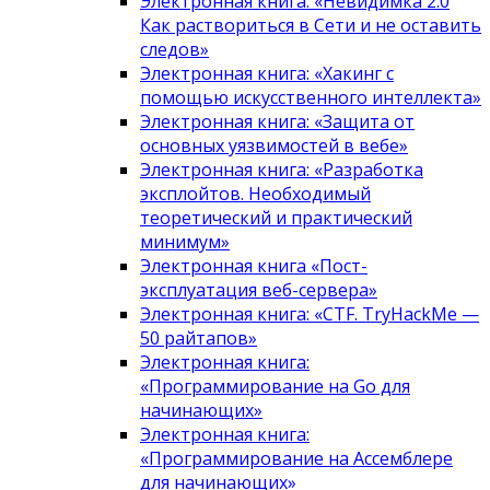
Электронная книга: «Невидимка 2.0
Как раствориться в Сети и не оставить
следов»
Электронная книга: «Хакинг с
помощью искусственного интеллекта»
Электронная книга: «Защита от
основных уязвимостей в вебе»
Электронная книга: «Разработка
эксплойтов. Необходимый
теоретический и практический
минимум»
Электронная книга «Пост-
эксплуатация веб-сервера»
Электронная книга: «CTF. TryHackMe —
50 райтапов»
Электронная книга:
«Программирование на Go для
начинающих»
Электронная книга:
«Программирование на Ассемблере
для начинающих»