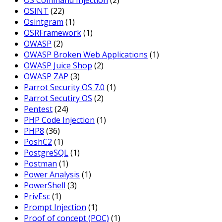
OS Command Injection
(2)
OSINT
(22)
Osintgram
(1)
OSRFramework
(1)
OWASP
(2)
OWASP Broken Web Applications
(1)
OWASP Juice Shop
(2)
OWASP ZAP
(3)
Parrot Security OS 7.0
(1)
Parrot Secutiry OS
(2)
Pentest
(24)
PHP Code Injection
(1)
PHP8
(36)
PoshC2
(1)
PostgreSQL
(1)
Postman
(1)
Power Analysis
(1)
PowerShell
(3)
PrivEsc
(1)
Prompt Injection
(1)
Proof of concept (POC)
(1)