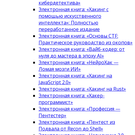
кибердетектива»
Электронная книга: «Хакинг с
помощью искусственного
интеллекта»: Полностью
переработанное издание
Электронная книга: «Основы CTF:
Практическое руководство из окопов»
Электронная книга: «Вайб-кодер: от
нуля до мастера в эпоху AI»
Электронная книга: «НейроХак —
Ломая мозги ИИ»
Электронная книга: «Хакинг на
JavaScript 2.0»
Электронная книга: «Хакинг на Rust»
Электронная книга: «Хакер-
программист»
Электронная книга: «Профессия —
Пентестер»
Электронная книга: «Пентест из
Подвала от Recon до Shell»