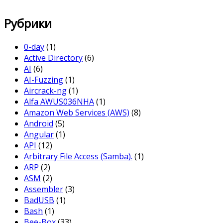
Рубрики
0-day
(1)
Active Directory
(6)
AI
(6)
AI-Fuzzing
(1)
Aircrack-ng
(1)
Alfa AWUS036NHA
(1)
Amazon Web Services (AWS)
(8)
Android
(5)
Angular
(1)
API
(12)
Arbitrary File Access (Samba).
(1)
ARP
(2)
ASM
(2)
Assembler
(3)
BadUSB
(1)
Bash
(1)
Bee-Box
(33)