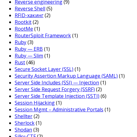
Reverse engineering
(9)
Reverse Shell
(5)
RFID-хакинг
(2)
Rootkit
(2)
RootMe
(1)
RouterSploit Framework
(1)
Ruby
(3)
Ruby — ERB
(1)
Ruby — Slim
(1)
Rust
(46)
Secure Socket Layer (SSL)
(1)
Security Assertion Markup Language (SAML)
(1)
Server Side Includes (SSI) — Injection
(1)
Server Side Request Forgery (SSRF)
(2)
Server Side Template Injection (SSTI)
(6)
Session Hijacking
(1)
Session Mgmt – Administrative Portals
(1)
Shellter
(2)
Sherlock
(1)
Shodan
(3)
Silky-CTF
(2)