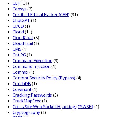
CEH
(31)
Censys
(2)
Certified Ethical Hacker (CEH)
(31)
ChatGPT
(1)
CI/CD
(1)
Cloud
(11)
CloudGoat
(5)
CloudTrail
(1)
CMS
(1)
CnuPG
(1)
Command Execution
(3)
Command Injection
(1)
Commix
(1)
Content Security Policy (Bypass)
(4)
CouchDB
(1)
Covenant
(1)
Cracking Passwords
(3)
CrackMapExec
(1)
Cross Site Web Socket Hijacking (CSWSH)
(1)
Cryptography
(1)