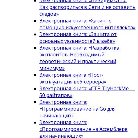
Электронная книга: «Невидимка 2.0
Как раствориться в Сети и не оставить
следов»
Электронная книга: «Хакинг с
помощью искусственного интеллекта»
Электронная книга: «Защита от
основных уязвимостей в вебе»
Электронная книга: «Разработка
эксплойтов. Необходимый
теоретический и практический
минимум»
Электронная книга «Пост-
эксплуатация веб-сервера»
Электронная книга: «CTF. TryHackMe —
50 райтапов»
Электронная книга:
«Программирование на Go для
начинающих»
Электронная книга:
«Программирование на Ассемблере
для начинающих»