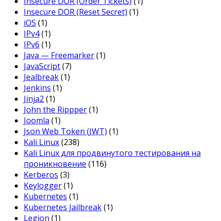
Insecure DOR (Order Tickets)
(1)
Insecure DOR (Reset Secret)
(1)
iOS
(1)
IPv4
(1)
IPv6
(1)
Java — Freemarker
(1)
JavaScript
(7)
Jealbreak
(1)
Jenkins
(1)
Jinja2
(1)
John the Rippper
(1)
Joomla
(1)
Json Web Token (JWT)
(1)
Kali Linux
(238)
Kali Linux для продвинутого тестирования на
проникновение
(116)
Kerberos
(3)
Keylogger
(1)
Kubernetes
(1)
Kubernetes Jailbreak
(1)
Legion
(1)