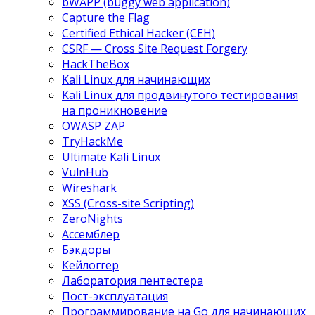
bWAPP (buggy web application)
Capture the Flag
Certified Ethical Hacker (CEH)
CSRF — Cross Site Request Forgery
HackTheBox
Kali Linux для начинающих
Kali Linux для продвинутого тестирования
на проникновение
OWASP ZAP
TryHackMe
Ultimate Kali Linux
VulnHub
Wireshark
XSS (Cross-site Scripting)
ZeroNights
Ассемблер
Бэкдоры
Кейлоггер
Лаборатория пентестера
Пост-эксплуатация
Программирование на Go для начинающих