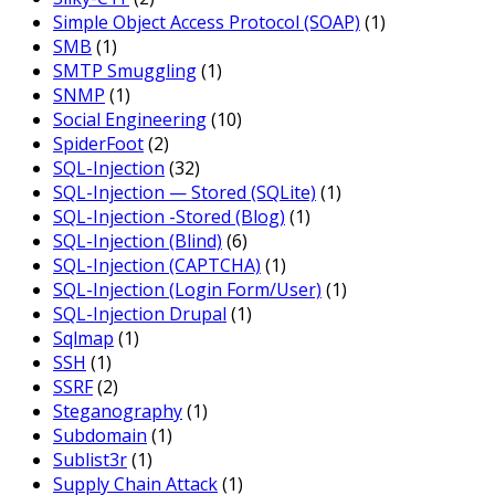
Simple Object Access Protocol (SOAP)
(1)
SMB
(1)
SMTP Smuggling
(1)
SNMP
(1)
Social Engineering
(10)
SpiderFoot
(2)
SQL-Injection
(32)
SQL-Injection — Stored (SQLite)
(1)
SQL-Injection -Stored (Blog)
(1)
SQL-Injection (Blind)
(6)
SQL-Injection (CAPTCHA)
(1)
SQL-Injection (Login Form/User)
(1)
SQL-Injection Drupal
(1)
Sqlmap
(1)
SSH
(1)
SSRF
(2)
Steganography
(1)
Subdomain
(1)
Sublist3r
(1)
Supply Chain Attack
(1)