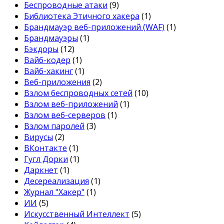
Беспроводные атаки
(9)
Библиотека Этичного хакера
(1)
Брандмауэр веб-приложений (WAF)
(1)
Брандмауэры
(1)
Бэкдоры
(12)
Вайб-кодер
(1)
Вайб-хакинг
(1)
Веб-приложения
(2)
Взлом беспроводных сетей
(10)
Взлом веб-приложений
(1)
Взлом веб-серверов
(1)
Взлом паролей
(3)
Вирусы
(2)
ВКонтакте
(1)
Гугл Дорки
(1)
Даркнет
(1)
Десереализация
(1)
Журнал "Хакер"
(1)
ИИ
(5)
Искусственный Интеллект
(5)