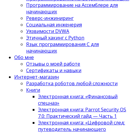
Программирование на Ассемблере для
начинающих
Реверс-инжиниринг
Социальная инженерия
Уязвимости DVWA
Этичный хакинг с Python
Язык программирования С для
начинающих
Обо мне
Отзывы о моей работе
Сертификаты и навыки
Интернет-магазин
Разработка роботов любой сложности
Книги
Электронная книга: «Финансовый
спецназ»
Электронная книга: Parrot Security OS
7.0: Практический гайд — Часть 1
Электронная книга: «Цифровой след:
путеводитель начинающего