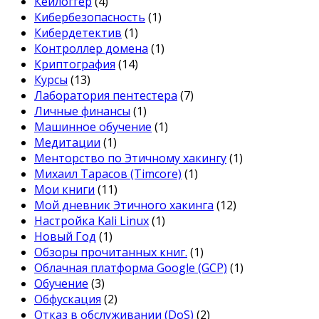
Кейлоггер
(4)
Кибербезопасность
(1)
Кибердетектив
(1)
Контроллер домена
(1)
Криптография
(14)
Курсы
(13)
Лаборатория пентестера
(7)
Личные финансы
(1)
Машинное обучение
(1)
Медитации
(1)
Менторство по Этичному хакингу
(1)
Михаил Тарасов (Timcore)
(1)
Мои книги
(11)
Мой дневник Этичного хакинга
(12)
Настройка Kali Linux
(1)
Новый Год
(1)
Обзоры прочитанных книг.
(1)
Облачная платформа Google (GCP)
(1)
Обучение
(3)
Обфускация
(2)
Отказ в обслуживании (DoS)
(2)