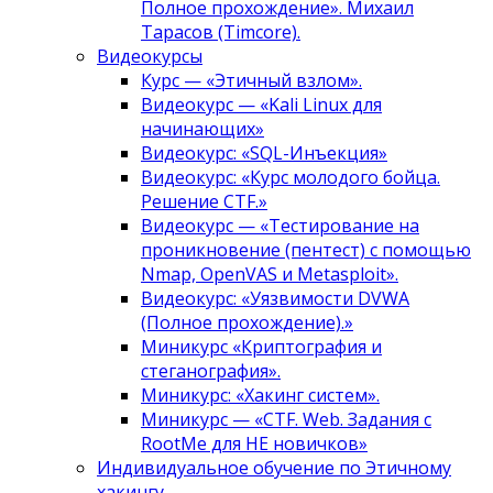
Полное прохождение». Михаил
Тарасов (Timcore).
Видеокурсы
Курс — «Этичный взлом».
Видеокурс — «Kali Linux для
начинающих»
Видеокурс: «SQL-Инъекция»
Видеокурс: «Курс молодого бойца.
Решение CTF.»
Видеокурс — «Тестирование на
проникновение (пентест) с помощью
Nmap, OpenVAS и Metasploit».
Видеокурс: «Уязвимости DVWA
(Полное прохождение).»
Миникурс «Криптография и
стеганография».
Миникурс: «Хакинг систем».
Миникурс — «CTF. Web. Задания с
RootMe для НЕ новичков»
Индивидуальное обучение по Этичному
хакингу.