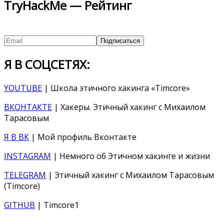
TryHackMe — Рейтинг
Я В СОЦСЕТЯХ:
YOUTUBE
| Школа этичного хакинга «Timcore»
ВКОНТАКТЕ
| Хакеры. Этичный хакинг с Михаилом
Тарасовым
Я В ВК
| Мой профиль Вконтакте
INSTAGRAM
| Немного об Этичном хакинге и жизни
TELEGRAM
| Этичный хакинг с Михаилом Тарасовым
(Timcore)
GITHUB
| Timcore1