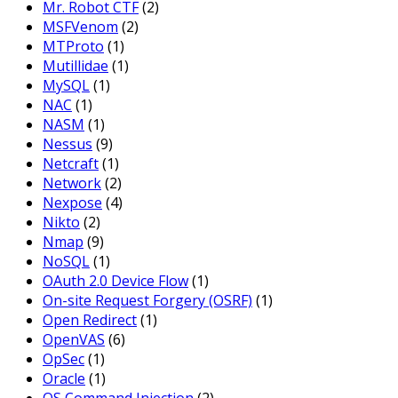
Mr. Robot CTF
(2)
MSFVenom
(2)
MTProto
(1)
Mutillidae
(1)
MySQL
(1)
NAC
(1)
NASM
(1)
Nessus
(9)
Netcraft
(1)
Network
(2)
Nexpose
(4)
Nikto
(2)
Nmap
(9)
NoSQL
(1)
OAuth 2.0 Device Flow
(1)
On-site Request Forgery (OSRF)
(1)
Open Redirect
(1)
OpenVAS
(6)
OpSec
(1)
Oracle
(1)