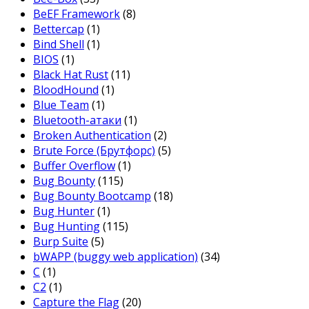
BeEF Framework
(8)
Bettercap
(1)
Bind Shell
(1)
BIOS
(1)
Black Hat Rust
(11)
BloodHound
(1)
Blue Team
(1)
Bluetooth-атаки
(1)
Broken Authentication
(2)
Brute Force (Брутфорс)
(5)
Buffer Overflow
(1)
Bug Bounty
(115)
Bug Bounty Bootcamp
(18)
Bug Hunter
(1)
Bug Hunting
(115)
Burp Suite
(5)
bWAPP (buggy web application)
(34)
C
(1)
C2
(1)
Capture the Flag
(20)