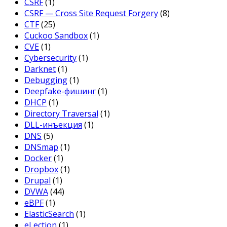
CSRF
(1)
CSRF — Cross Site Request Forgery
(8)
CTF
(25)
Cuckoo Sandbox
(1)
CVE
(1)
Cybersecurity
(1)
Darknet
(1)
Debugging
(1)
Deepfake-фишинг
(1)
DHCP
(1)
Directory Traversal
(1)
DLL-инъекция
(1)
DNS
(5)
DNSmap
(1)
Docker
(1)
Dropbox
(1)
Drupal
(1)
DVWA
(44)
eBPF
(1)
ElasticSearch
(1)
eLection
(1)