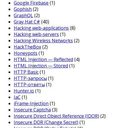
Google Firebase
(1)
Gophish
(2)
GraphQL
(2)
Gray Hat C#
(40)
Hacking web-applications
(8)
Hacking web-servers
(1)
Hacking Wireless Networks
(2)
HackTheBox
(2)
Honeypots
(1)
HTML Injection — Reflected
(4)
HTML Injection — Stored
(1)
HTTP Basic
(1)
HTTP-запросы
(1)
HTTP-ответы
(1)
Hunter.io
(1)
IaC
(1)
iFrame-Injection
(1)
Insecure Captcha
(3)
Insecure Direct Object Reference (IDOR)
(2)
Insecure DOR (Change Secret)
(1)