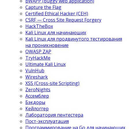
bWAPP (buggy web application)
Capture the Flag
Certified Ethical Hacker (CEH)
CSRF — Cross Site Request Forgery
HackTheBox
Kali Linux для начинающих
Kali Linux для продвинутого тестирования
на проникновение
OWASP ZAP
TryHackMe
Ultimate Kali Linux
VulnHub
Wireshark
XSS (Cross-site Scripting)
ZeroNights
Ассемблер
Бэкдоры
Кейлоггер
Лаборатория пентестера
Пост-эксплуатация
Программирование на Go для начинающих