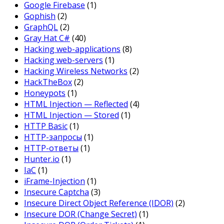
Google Firebase
(1)
Gophish
(2)
GraphQL
(2)
Gray Hat C#
(40)
Hacking web-applications
(8)
Hacking web-servers
(1)
Hacking Wireless Networks
(2)
HackTheBox
(2)
Honeypots
(1)
HTML Injection — Reflected
(4)
HTML Injection — Stored
(1)
HTTP Basic
(1)
HTTP-запросы
(1)
HTTP-ответы
(1)
Hunter.io
(1)
IaC
(1)
iFrame-Injection
(1)
Insecure Captcha
(3)
Insecure Direct Object Reference (IDOR)
(2)
Insecure DOR (Change Secret)
(1)