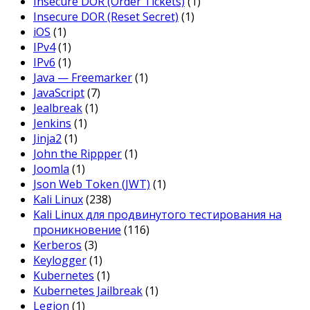
Insecure DOR (Order Tickets)
(1)
Insecure DOR (Reset Secret)
(1)
iOS
(1)
IPv4
(1)
IPv6
(1)
Java — Freemarker
(1)
JavaScript
(7)
Jealbreak
(1)
Jenkins
(1)
Jinja2
(1)
John the Rippper
(1)
Joomla
(1)
Json Web Token (JWT)
(1)
Kali Linux
(238)
Kali Linux для продвинутого тестирования на
проникновение
(116)
Kerberos
(3)
Keylogger
(1)
Kubernetes
(1)
Kubernetes Jailbreak
(1)
Legion
(1)