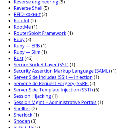
Reverse engineering
(9)
Reverse Shell
(5)
RFID-хакинг
(2)
Rootkit
(2)
RootMe
(1)
RouterSploit Framework
(1)
Ruby
(3)
Ruby — ERB
(1)
Ruby — Slim
(1)
Rust
(46)
Secure Socket Layer (SSL)
(1)
Security Assertion Markup Language (SAML)
(1)
Server Side Includes (SSI) — Injection
(1)
Server Side Request Forgery (SSRF)
(2)
Server Side Template Injection (SSTI)
(6)
Session Hijacking
(1)
Session Mgmt – Administrative Portals
(1)
Shellter
(2)
Sherlock
(1)
Shodan
(3)
Silky-CTF
(2)