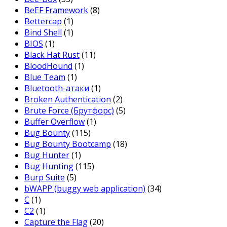
BeEF Framework
(8)
Bettercap
(1)
Bind Shell
(1)
BIOS
(1)
Black Hat Rust
(11)
BloodHound
(1)
Blue Team
(1)
Bluetooth-атаки
(1)
Broken Authentication
(2)
Brute Force (Брутфорс)
(5)
Buffer Overflow
(1)
Bug Bounty
(115)
Bug Bounty Bootcamp
(18)
Bug Hunter
(1)
Bug Hunting
(115)
Burp Suite
(5)
bWAPP (buggy web application)
(34)
C
(1)
C2
(1)
Capture the Flag
(20)