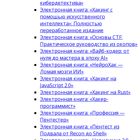
кибердетектива»
Электронная книга: «Хакинг с
помощью искусственного
интеллекта»: Полностью
переработанное издание
Электронная книга: «Основы CTF:
Практическое руководство из окопов»
Электронная книга: «Вайб-кодер: от
нуля до мастера в эпоху AI»
Электронная книга: «НейроХак —
Ломая мозги ИИ»
Электронная книга: «Хакинг на
JavaScript 2.0»
Электронная книга: «Хакинг на Rust»
Электронная книга: «Хакер-
программист»
Электронная книга: «Профессия —
Пентестер»
Электронная книга: «Пентест из
Подвала от Recon до Shell»