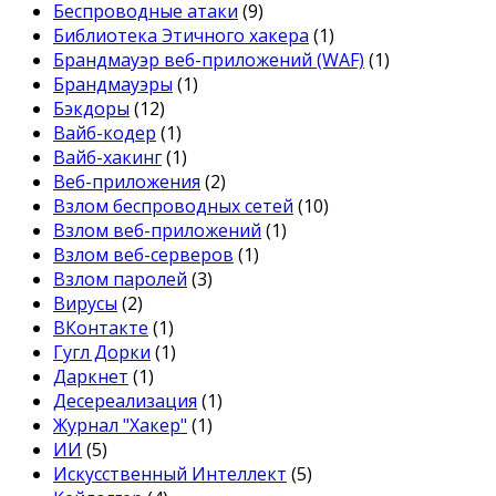
Беспроводные атаки
(9)
Библиотека Этичного хакера
(1)
Брандмауэр веб-приложений (WAF)
(1)
Брандмауэры
(1)
Бэкдоры
(12)
Вайб-кодер
(1)
Вайб-хакинг
(1)
Веб-приложения
(2)
Взлом беспроводных сетей
(10)
Взлом веб-приложений
(1)
Взлом веб-серверов
(1)
Взлом паролей
(3)
Вирусы
(2)
ВКонтакте
(1)
Гугл Дорки
(1)
Даркнет
(1)
Десереализация
(1)
Журнал "Хакер"
(1)
ИИ
(5)
Искусственный Интеллект
(5)