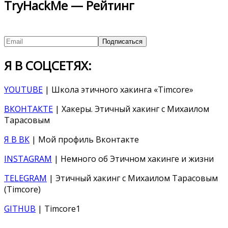
TryHackMe — Рейтинг
Я В СОЦСЕТЯХ:
YOUTUBE
| Школа этичного хакинга «Timcore»
ВКОНТАКТЕ
| Хакеры. Этичный хакинг с Михаилом
Тарасовым
Я В ВК
| Мой профиль Вконтакте
INSTAGRAM
| Немного об Этичном хакинге и жизни
TELEGRAM
| Этичный хакинг с Михаилом Тарасовым
(Timcore)
GITHUB
| Timcore1