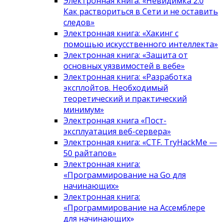
Электронная книга: «Невидимка 2.0
Как раствориться в Сети и не оставить
следов»
Электронная книга: «Хакинг с
помощью искусственного интеллекта»
Электронная книга: «Защита от
основных уязвимостей в вебе»
Электронная книга: «Разработка
эксплойтов. Необходимый
теоретический и практический
минимум»
Электронная книга «Пост-
эксплуатация веб-сервера»
Электронная книга: «CTF. TryHackMe —
50 райтапов»
Электронная книга:
«Программирование на Go для
начинающих»
Электронная книга:
«Программирование на Ассемблере
для начинающих»