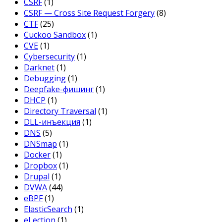
CSRF
(1)
CSRF — Cross Site Request Forgery
(8)
CTF
(25)
Cuckoo Sandbox
(1)
CVE
(1)
Cybersecurity
(1)
Darknet
(1)
Debugging
(1)
Deepfake-фишинг
(1)
DHCP
(1)
Directory Traversal
(1)
DLL-инъекция
(1)
DNS
(5)
DNSmap
(1)
Docker
(1)
Dropbox
(1)
Drupal
(1)
DVWA
(44)
eBPF
(1)
ElasticSearch
(1)
eLection
(1)