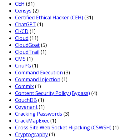
CEH
(31)
Censys
(2)
Certified Ethical Hacker (CEH)
(31)
ChatGPT
(1)
CI/CD
(1)
Cloud
(11)
CloudGoat
(5)
CloudTrail
(1)
CMS
(1)
CnuPG
(1)
Command Execution
(3)
Command Injection
(1)
Commix
(1)
Content Security Policy (Bypass)
(4)
CouchDB
(1)
Covenant
(1)
Cracking Passwords
(3)
CrackMapExec
(1)
Cross Site Web Socket Hijacking (CSWSH)
(1)
Cryptography
(1)