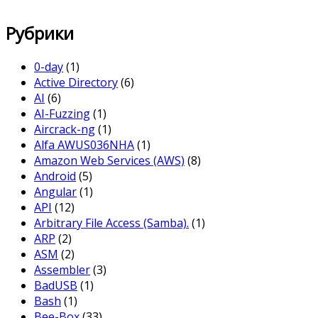
Рубрики
0-day
(1)
Active Directory
(6)
AI
(6)
AI-Fuzzing
(1)
Aircrack-ng
(1)
Alfa AWUS036NHA
(1)
Amazon Web Services (AWS)
(8)
Android
(5)
Angular
(1)
API
(12)
Arbitrary File Access (Samba).
(1)
ARP
(2)
ASM
(2)
Assembler
(3)
BadUSB
(1)
Bash
(1)
Bee-Box
(33)