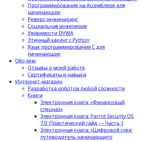
Программирование на Ассемблере для
начинающих
Реверс-инжиниринг
Социальная инженерия
Уязвимости DVWA
Этичный хакинг с Python
Язык программирования С для
начинающих
Обо мне
Отзывы о моей работе
Сертификаты и навыки
Интернет-магазин
Разработка роботов любой сложности
Книги
Электронная книга: «Финансовый
спецназ»
Электронная книга: Parrot Security OS
7.0: Практический гайд — Часть 1
Электронная книга: «Цифровой след:
путеводитель начинающего