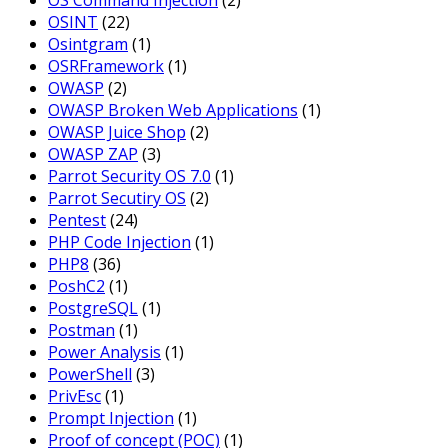
OS Command Injection
(2)
OSINT
(22)
Osintgram
(1)
OSRFramework
(1)
OWASP
(2)
OWASP Broken Web Applications
(1)
OWASP Juice Shop
(2)
OWASP ZAP
(3)
Parrot Security OS 7.0
(1)
Parrot Secutiry OS
(2)
Pentest
(24)
PHP Code Injection
(1)
PHP8
(36)
PoshC2
(1)
PostgreSQL
(1)
Postman
(1)
Power Analysis
(1)
PowerShell
(3)
PrivEsc
(1)
Prompt Injection
(1)
Proof of concept (POC)
(1)