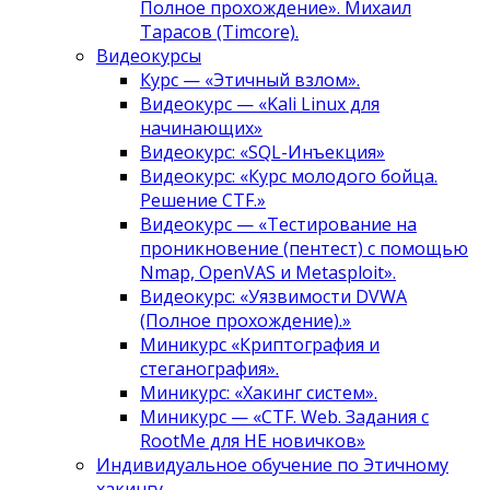
Полное прохождение». Михаил
Тарасов (Timcore).
Видеокурсы
Курс — «Этичный взлом».
Видеокурс — «Kali Linux для
начинающих»
Видеокурс: «SQL-Инъекция»
Видеокурс: «Курс молодого бойца.
Решение CTF.»
Видеокурс — «Тестирование на
проникновение (пентест) с помощью
Nmap, OpenVAS и Metasploit».
Видеокурс: «Уязвимости DVWA
(Полное прохождение).»
Миникурс «Криптография и
стеганография».
Миникурс: «Хакинг систем».
Миникурс — «CTF. Web. Задания с
RootMe для НЕ новичков»
Индивидуальное обучение по Этичному
хакингу.