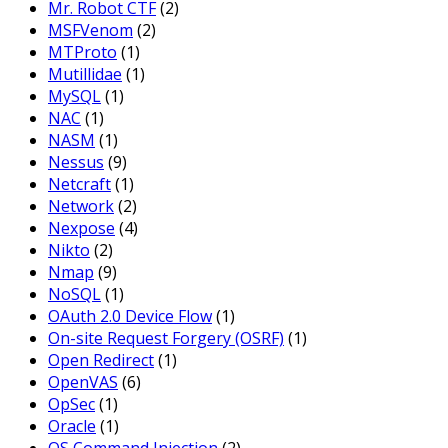
Mr. Robot CTF
(2)
MSFVenom
(2)
MTProto
(1)
Mutillidae
(1)
MySQL
(1)
NAC
(1)
NASM
(1)
Nessus
(9)
Netcraft
(1)
Network
(2)
Nexpose
(4)
Nikto
(2)
Nmap
(9)
NoSQL
(1)
OAuth 2.0 Device Flow
(1)
On-site Request Forgery (OSRF)
(1)
Open Redirect
(1)
OpenVAS
(6)
OpSec
(1)
Oracle
(1)