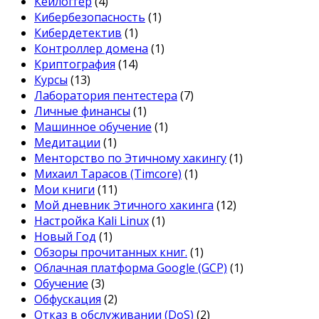
Кейлоггер
(4)
Кибербезопасность
(1)
Кибердетектив
(1)
Контроллер домена
(1)
Криптография
(14)
Курсы
(13)
Лаборатория пентестера
(7)
Личные финансы
(1)
Машинное обучение
(1)
Медитации
(1)
Менторство по Этичному хакингу
(1)
Михаил Тарасов (Timcore)
(1)
Мои книги
(11)
Мой дневник Этичного хакинга
(12)
Настройка Kali Linux
(1)
Новый Год
(1)
Обзоры прочитанных книг.
(1)
Облачная платформа Google (GCP)
(1)
Обучение
(3)
Обфускация
(2)
Отказ в обслуживании (DoS)
(2)