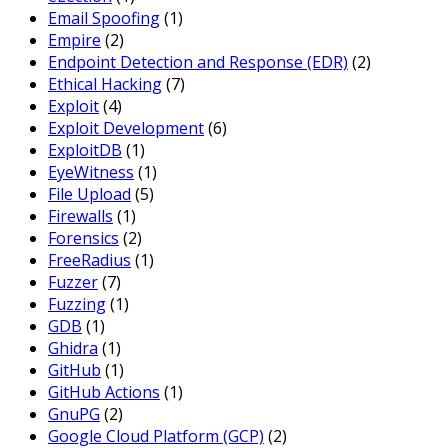
Email Spoofing
(1)
Empire
(2)
Endpoint Detection and Response (EDR)
(2)
Ethical Hacking
(7)
Exploit
(4)
Exploit Development
(6)
ExploitDB
(1)
EyeWitness
(1)
File Upload
(5)
Firewalls
(1)
Forensics
(2)
FreeRadius
(1)
Fuzzer
(7)
Fuzzing
(1)
GDB
(1)
Ghidra
(1)
GitHub
(1)
GitHub Actions
(1)
GnuPG
(2)
Google Cloud Platform (GCP)
(2)