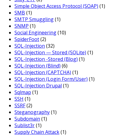
Simple Object Access Protocol (SOAP)
(1)
SMB
(1)
SMTP Smuggling
(1)
SNMP
(1)
Social Engineering
(10)
SpiderFoot
(2)
SQL-Injection
(32)
SQL-Injection — Stored (SQLite)
(1)
SQL-Injection -Stored (Blog)
(1)
SQL-Injection (Blind)
(6)
SQL-Injection (CAPTCHA)
(1)
SQL-Injection (Login Form/User)
(1)
SQL-Injection Drupal
(1)
Sqlmap
(1)
SSH
(1)
SSRF
(2)
Steganography
(1)
Subdomain
(1)
Sublist3r
(1)
Supply Chain Attack
(1)