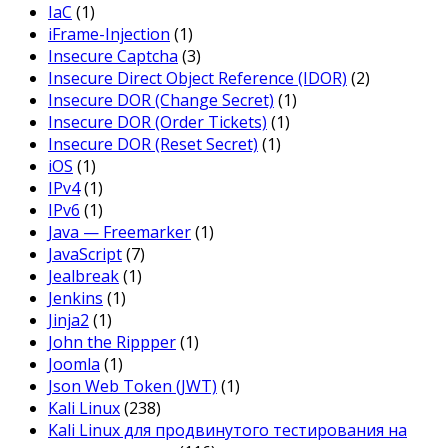
IaC
(1)
iFrame-Injection
(1)
Insecure Captcha
(3)
Insecure Direct Object Reference (IDOR)
(2)
Insecure DOR (Change Secret)
(1)
Insecure DOR (Order Tickets)
(1)
Insecure DOR (Reset Secret)
(1)
iOS
(1)
IPv4
(1)
IPv6
(1)
Java — Freemarker
(1)
JavaScript
(7)
Jealbreak
(1)
Jenkins
(1)
Jinja2
(1)
John the Rippper
(1)
Joomla
(1)
Json Web Token (JWT)
(1)
Kali Linux
(238)
Kali Linux для продвинутого тестирования на