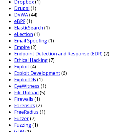
Dropbox
(1)
Drupal
(1)
DVWA
(44)
eBPF
(1)
ElasticSearch
(1)
eLection
(1)
Email Spoofing
(1)
Empire
(2)
Endpoint Detection and Response (EDR)
(2)
Ethical Hacking
(7)
Exploit
(4)
Exploit Development
(6)
ExploitDB
(1)
EyeWitness
(1)
File Upload
(5)
Firewalls
(1)
Forensics
(2)
FreeRadius
(1)
Fuzzer
(7)
Fuzzing
(1)
GDB
(1)