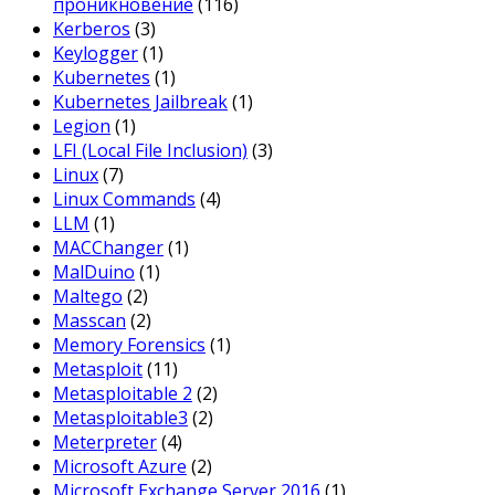
проникновение
(116)
Kerberos
(3)
Keylogger
(1)
Kubernetes
(1)
Kubernetes Jailbreak
(1)
Legion
(1)
LFI (Local File Inclusion)
(3)
Linux
(7)
Linux Commands
(4)
LLM
(1)
MACChanger
(1)
MalDuino
(1)
Maltego
(2)
Masscan
(2)
Memory Forensics
(1)
Metasploit
(11)
Metasploitable 2
(2)
Metasploitable3
(2)
Meterpreter
(4)
Microsoft Azure
(2)
Microsoft Exchange Server 2016
(1)