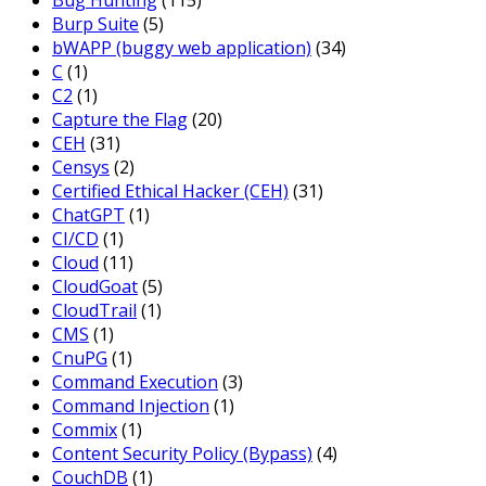
Bug Hunting
(115)
Burp Suite
(5)
bWAPP (buggy web application)
(34)
C
(1)
C2
(1)
Capture the Flag
(20)
CEH
(31)
Censys
(2)
Certified Ethical Hacker (CEH)
(31)
ChatGPT
(1)
CI/CD
(1)
Cloud
(11)
CloudGoat
(5)
CloudTrail
(1)
CMS
(1)
CnuPG
(1)
Command Execution
(3)
Command Injection
(1)
Commix
(1)
Content Security Policy (Bypass)
(4)
CouchDB
(1)