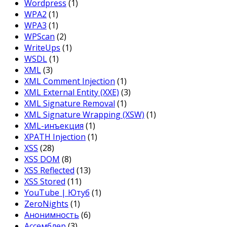
Wordpress
(1)
WPA2
(1)
WPA3
(1)
WPScan
(2)
WriteUps
(1)
WSDL
(1)
XML
(3)
XML Comment Injection
(1)
XML External Entity (XXE)
(3)
XML Signature Removal
(1)
XML Signature Wrapping (XSW)
(1)
XML-инъекция
(1)
XPATH Injection
(1)
XSS
(28)
XSS DOM
(8)
XSS Reflected
(13)
XSS Stored
(11)
YouTube | Ютуб
(1)
ZeroNights
(1)
Анонимность
(6)
Ассемблер
(3)