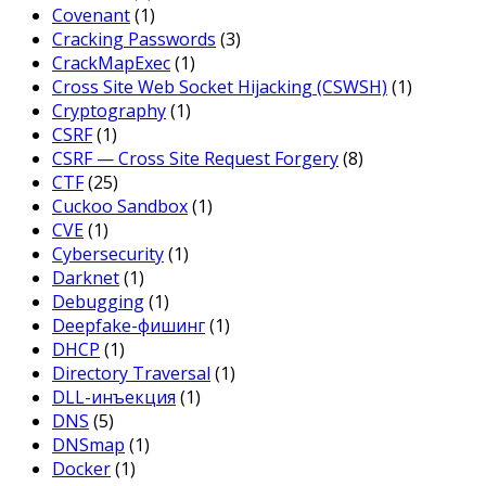
Covenant
(1)
Cracking Passwords
(3)
CrackMapExec
(1)
Cross Site Web Socket Hijacking (CSWSH)
(1)
Cryptography
(1)
CSRF
(1)
CSRF — Cross Site Request Forgery
(8)
CTF
(25)
Cuckoo Sandbox
(1)
CVE
(1)
Cybersecurity
(1)
Darknet
(1)
Debugging
(1)
Deepfake-фишинг
(1)
DHCP
(1)
Directory Traversal
(1)
DLL-инъекция
(1)
DNS
(5)
DNSmap
(1)
Docker
(1)