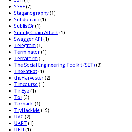
SSH
(1)
SSRF
(2)
Steganography
(1)
Subdomain
(1)
Sublist3r
(1)
Supply Chain Attack
(1)
Swagger API
(1)
Telegram
(1)
Terminator
(1)
Terraform
(1)
The Social Engineering Toolkit (SET)
(3)
TheFatRat
(1)
theHarvester
(2)
Timcourse
(1)
TinEye
(1)
Tor
(2)
Tornado
(1)
TryHackMe
(19)
UAC
(2)
UART
(1)
UEFI
(1)