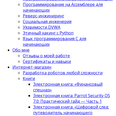
Программирование на Ассемблере для
начинающих
Реверс-инжиниринг
Социальная инженерия
Уязвимости DVWA
Этичный хакинг с Python
Язык программирования С для
начинающих
Обо мне
Отзывы о моей работе
Сертификаты и навыки
Интернет-магазин
Разработка роботов любой сложности
Книги
Электронная книга: «Финансовый
спецназ»
Электронная книга: Parrot Security OS
7.0: Практический гайд — Часть 1
Электронная книга: «Цифровой след:
путеводитель начинающего