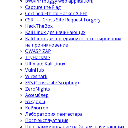
bWAPP (buggy web application)
Capture the Flag
Certified Ethical Hacker (CEH)
CSRF — Cross Site Request Forgery
HackTheBox
Kali Linux для начинающих
Kali Linux для продвинутого тестирования
на проникновение
OWASP ZAP
TryHackMe
Ultimate Kali Linux
VulnHub
Wireshark
XSS (Cross-site Scripting)
ZeroNights
Ассемблер
Бэкдоры
Кейлоггер
Лаборатория пентестера
Пост-эксплуатация
Программирование на Go для начинающих