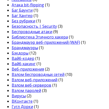
Атака bit-flipping
(1)
Баг Баунти
(1)
Баг Хантер
(1)
Без рубрики
(1)
Безопасность | Security
(3)
Беспроводные атаки
(9)
Библиотека Этичного хакера
(1)
Брандмауэр веб-приложений (WAF)
(1)
Брандмауэры
(1)
Бэкдоры
(12)
Вайб-кодер
(1)
Вайб-хакинг
(1)
Веб-приложения
(2)
Взлом беспроводных сетей
(10)
Взлом веб-приложений
(1)
Взлом веб-серверов
(1)
Взлом паролей
(3)
Вирусы
(2)
ВКонтакте
(1)
Гугл Дорки
(1)