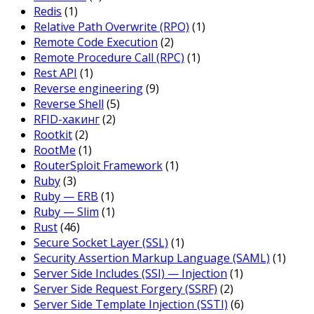
Redis
(1)
Relative Path Overwrite (RPO)
(1)
Remote Code Execution
(2)
Remote Procedure Call (RPC)
(1)
Rest API
(1)
Reverse engineering
(9)
Reverse Shell
(5)
RFID-хакинг
(2)
Rootkit
(2)
RootMe
(1)
RouterSploit Framework
(1)
Ruby
(3)
Ruby — ERB
(1)
Ruby — Slim
(1)
Rust
(46)
Secure Socket Layer (SSL)
(1)
Security Assertion Markup Language (SAML)
(1)
Server Side Includes (SSI) — Injection
(1)
Server Side Request Forgery (SSRF)
(2)
Server Side Template Injection (SSTI)
(6)