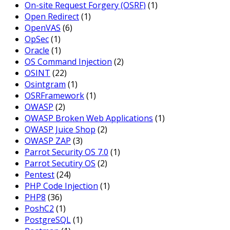
On-site Request Forgery (OSRF)
(1)
Open Redirect
(1)
OpenVAS
(6)
OpSec
(1)
Oracle
(1)
OS Command Injection
(2)
OSINT
(22)
Osintgram
(1)
OSRFramework
(1)
OWASP
(2)
OWASP Broken Web Applications
(1)
OWASP Juice Shop
(2)
OWASP ZAP
(3)
Parrot Security OS 7.0
(1)
Parrot Secutiry OS
(2)
Pentest
(24)
PHP Code Injection
(1)
PHP8
(36)
PoshC2
(1)
PostgreSQL
(1)