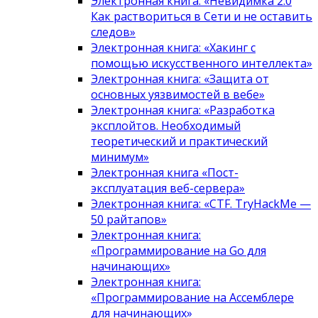
Электронная книга: «Невидимка 2.0
Как раствориться в Сети и не оставить
следов»
Электронная книга: «Хакинг с
помощью искусственного интеллекта»
Электронная книга: «Защита от
основных уязвимостей в вебе»
Электронная книга: «Разработка
эксплойтов. Необходимый
теоретический и практический
минимум»
Электронная книга «Пост-
эксплуатация веб-сервера»
Электронная книга: «CTF. TryHackMe —
50 райтапов»
Электронная книга:
«Программирование на Go для
начинающих»
Электронная книга:
«Программирование на Ассемблере
для начинающих»