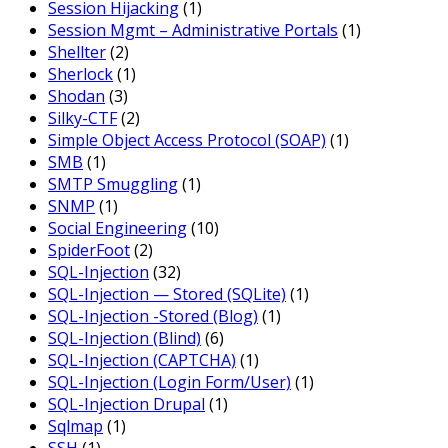
Session Hijacking
(1)
Session Mgmt – Administrative Portals
(1)
Shellter
(2)
Sherlock
(1)
Shodan
(3)
Silky-CTF
(2)
Simple Object Access Protocol (SOAP)
(1)
SMB
(1)
SMTP Smuggling
(1)
SNMP
(1)
Social Engineering
(10)
SpiderFoot
(2)
SQL-Injection
(32)
SQL-Injection — Stored (SQLite)
(1)
SQL-Injection -Stored (Blog)
(1)
SQL-Injection (Blind)
(6)
SQL-Injection (CAPTCHA)
(1)
SQL-Injection (Login Form/User)
(1)
SQL-Injection Drupal
(1)
Sqlmap
(1)