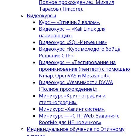
Полное прохождение». Михаил
Тарасов (Timcore).
Видеокурсы
Курс — «Этичный взлом».
Видеокурс — «Kali Linux для
начинающих»
Видеокурс: «SQL-Инъекция»
Видеокурс: «Курс молодого бойца.
Решение CTF.»
Видеокурс — «Тестирование на
проникновение (пентест) с помощью
Nmap, OpenVAS и Metasploit».
Видеокурс: «Уязвимости DVWA
(Полное прохождение).»
Миникурс «Криптография и
стеганография».
Миникурс: «Хакинг систем».
Миникурс — «CTF. Web. Задания с
RootMe для НЕ новичков»
Индивидуальное обучение по Этичному
хакингу.