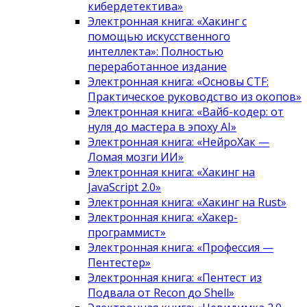
кибердетектива»
Электронная книга: «Хакинг с
помощью искусственного
интеллекта»: Полностью
переработанное издание
Электронная книга: «Основы CTF:
Практическое руководство из окопов»
Электронная книга: «Вайб-кодер: от
нуля до мастера в эпоху AI»
Электронная книга: «НейроХак —
Ломая мозги ИИ»
Электронная книга: «Хакинг на
JavaScript 2.0»
Электронная книга: «Хакинг на Rust»
Электронная книга: «Хакер-
программист»
Электронная книга: «Профессия —
Пентестер»
Электронная книга: «Пентест из
Подвала от Recon до Shell»