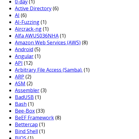
0-day
(1)
Active Directory
(6)
AI
(6)
AI-Fuzzing
(1)
Aircrack-ng
(1)
Alfa AWUS036NHA
(1)
Amazon Web Services (AWS)
(8)
Android
(5)
Angular
(1)
API
(12)
Arbitrary File Access (Samba).
(1)
ARP
(2)
ASM
(2)
Assembler
(3)
BadUSB
(1)
Bash
(1)
Bee-Box
(33)
BeEF Framework
(8)
Bettercap
(1)
Bind Shell
(1)
BIOS
(1)