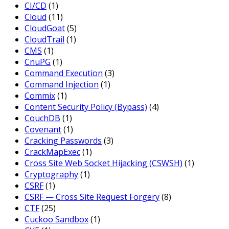
CI/CD
(1)
Cloud
(11)
CloudGoat
(5)
CloudTrail
(1)
CMS
(1)
CnuPG
(1)
Command Execution
(3)
Command Injection
(1)
Commix
(1)
Content Security Policy (Bypass)
(4)
CouchDB
(1)
Covenant
(1)
Cracking Passwords
(3)
CrackMapExec
(1)
Cross Site Web Socket Hijacking (CSWSH)
(1)
Cryptography
(1)
CSRF
(1)
CSRF — Cross Site Request Forgery
(8)
CTF
(25)
Cuckoo Sandbox
(1)