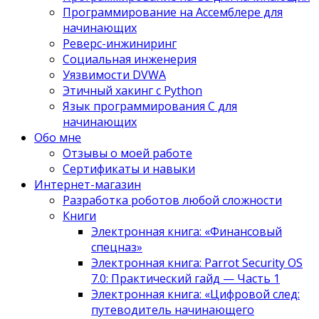
Программирование на Ассемблере для
начинающих
Реверс-инжиниринг
Социальная инженерия
Уязвимости DVWA
Этичный хакинг с Python
Язык программирования С для
начинающих
Обо мне
Отзывы о моей работе
Сертификаты и навыки
Интернет-магазин
Разработка роботов любой сложности
Книги
Электронная книга: «Финансовый
спецназ»
Электронная книга: Parrot Security OS
7.0: Практический гайд — Часть 1
Электронная книга: «Цифровой след:
путеводитель начинающего