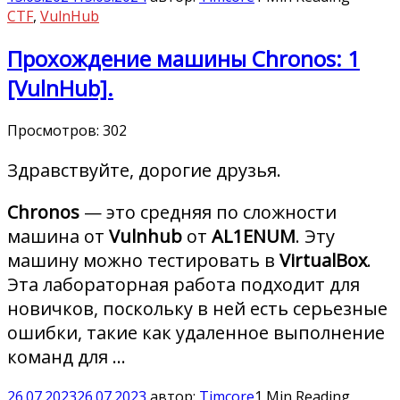
CTF
,
VulnHub
Прохождение машины Chronos: 1
[VulnHub].
Просмотров:
302
Здравствуйте, дорогие друзья.
Chronos
— это средняя по сложности
машина от
Vulnhub
от
AL1ENUM
. Эту
машину можно тестировать в
VirtualBox
.
Эта лабораторная работа подходит для
новичков, поскольку в ней есть серьезные
ошибки, такие как удаленное выполнение
команд для …
26.07.2023
26.07.2023
автор:
Timcore
1 Min Reading