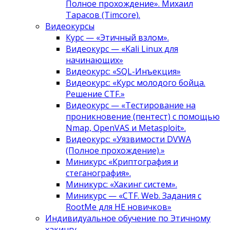
Полное прохождение». Михаил
Тарасов (Timcore).
Видеокурсы
Курс — «Этичный взлом».
Видеокурс — «Kali Linux для
начинающих»
Видеокурс: «SQL-Инъекция»
Видеокурс: «Курс молодого бойца.
Решение CTF.»
Видеокурс — «Тестирование на
проникновение (пентест) с помощью
Nmap, OpenVAS и Metasploit».
Видеокурс: «Уязвимости DVWA
(Полное прохождение).»
Миникурс «Криптография и
стеганография».
Миникурс: «Хакинг систем».
Миникурс — «CTF. Web. Задания с
RootMe для НЕ новичков»
Индивидуальное обучение по Этичному
хакингу.