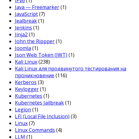
IPv6
(1)
Java — Freemarker
(1)
JavaScript
(7)
Jealbreak
(1)
Jenkins
(1)
Jinja2
(1)
John the Rippper
(1)
Joomla
(1)
Json Web Token (JWT)
(1)
Kali Linux
(238)
Kali Linux для продвинутого тестирования на
проникновение
(116)
Kerberos
(3)
Keylogger
(1)
Kubernetes
(1)
Kubernetes Jailbreak
(1)
Legion
(1)
LFI (Local File Inclusion)
(3)
Linux
(7)
Linux Commands
(4)
LLM
(1)