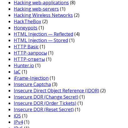
Hacking web-applications
(8)
Hacking web-servers
(1)
Hacking Wireless Networks
(2)
HackTheBox
(2)
Honeypots
(1)
HTML Injection — Reflected
(4)
HTML Injection — Stored
(1)
HTTP Basic
(1)
HTTP-запросы
(1)
HTTP-ответы
(1)
Hunter.io
(1)
IaC
(1)
iFrame-Injection
(1)
Insecure Captcha
(3)
Insecure Direct Object Reference (IDOR)
(2)
Insecure DOR (Change Secret)
(1)
Insecure DOR (Order Tickets)
(1)
Insecure DOR (Reset Secret)
(1)
iOS
(1)
IPv4
(1)