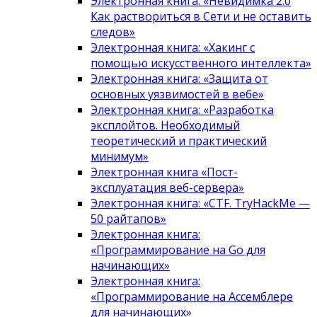
Электронная книга: «Невидимка 2.0
Как раствориться в Сети и не оставить
следов»
Электронная книга: «Хакинг с
помощью искусственного интеллекта»
Электронная книга: «Защита от
основных уязвимостей в вебе»
Электронная книга: «Разработка
эксплойтов. Необходимый
теоретический и практический
минимум»
Электронная книга «Пост-
эксплуатация веб-сервера»
Электронная книга: «CTF. TryHackMe —
50 райтапов»
Электронная книга:
«Программирование на Go для
начинающих»
Электронная книга:
«Программирование на Ассемблере
для начинающих»