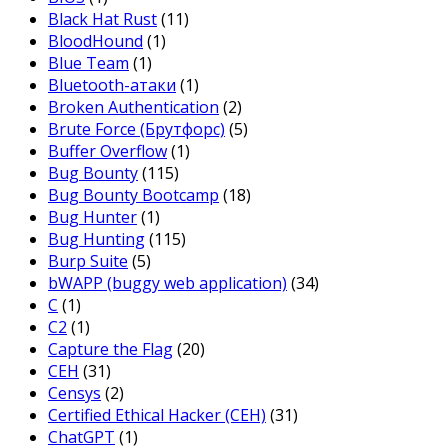
Black Hat Rust
(11)
BloodHound
(1)
Blue Team
(1)
Bluetooth-атаки
(1)
Broken Authentication
(2)
Brute Force (Брутфорс)
(5)
Buffer Overflow
(1)
Bug Bounty
(115)
Bug Bounty Bootcamp
(18)
Bug Hunter
(1)
Bug Hunting
(115)
Burp Suite
(5)
bWAPP (buggy web application)
(34)
C
(1)
C2
(1)
Capture the Flag
(20)
CEH
(31)
Censys
(2)
Certified Ethical Hacker (CEH)
(31)
ChatGPT
(1)