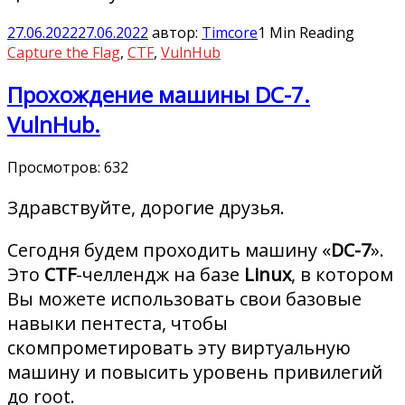
27.06.2022
27.06.2022
автор:
Timcore
1 Min Reading
Capture the Flag
,
CTF
,
VulnHub
Прохождение машины DC-7.
VulnHub.
Просмотров:
632
Здравствуйте, дорогие друзья.
Сегодня будем проходить машину «
DC-7
».
Это
CTF
-челлендж на базе
Linux
, в котором
Вы можете использовать свои базовые
навыки пентеста, чтобы
скомпрометировать эту виртуальную
машину и повысить уровень привилегий
до root.