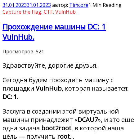
31.01.2023
31.01.2023
автор:
Timcore
1 Min Reading
Capture the Flag
,
CTF
,
VulnHub
Прохождение машины DC: 1
VulnHub.
Просмотров:
521
Здравствуйте, дорогие друзья.
Сегодня будем проходить машину с
площадки
VulnHub
, которая называется:
DC: 1
.
Заслуга в создании этой виртуальной
машины принадлежит «
DCAU7
», и это еще
одна задача
boot2root
, в которой наша
цель — получить
root
…