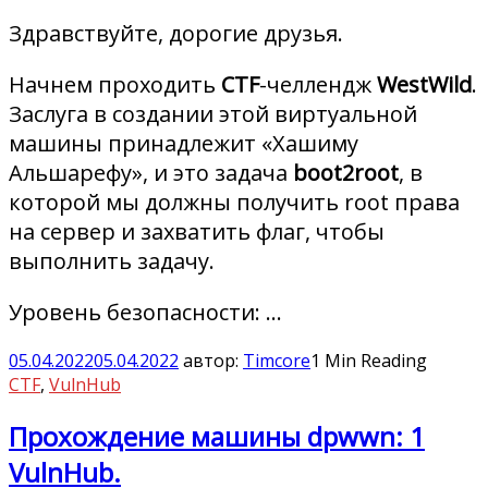
Здравствуйте, дорогие друзья.
Начнем проходить
CTF
-челлендж
WestWild
.
Заслуга в создании этой виртуальной
машины принадлежит «Хашиму
Альшарефу», и это задача
boot2root
, в
которой мы должны получить root права
на сервер и захватить флаг, чтобы
выполнить задачу.
Уровень безопасности: …
05.04.2022
05.04.2022
автор:
Timcore
1 Min Reading
CTF
,
VulnHub
Прохождение машины dpwwn: 1
VulnHub.