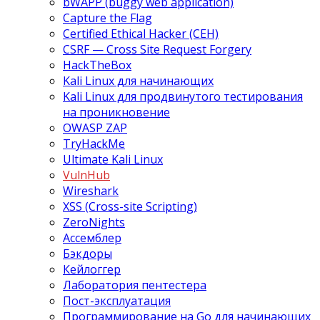
bWAPP (buggy web application)
Capture the Flag
Certified Ethical Hacker (CEH)
CSRF — Cross Site Request Forgery
HackTheBox
Kali Linux для начинающих
Kali Linux для продвинутого тестирования
на проникновение
OWASP ZAP
TryHackMe
Ultimate Kali Linux
VulnHub
Wireshark
XSS (Cross-site Scripting)
ZeroNights
Ассемблер
Бэкдоры
Кейлоггер
Лаборатория пентестера
Пост-эксплуатация
Программирование на Go для начинающих