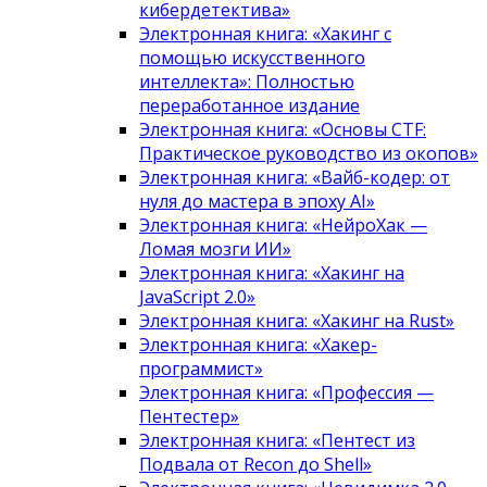
кибердетектива»
Электронная книга: «Хакинг с
помощью искусственного
интеллекта»: Полностью
переработанное издание
Электронная книга: «Основы CTF:
Практическое руководство из окопов»
Электронная книга: «Вайб-кодер: от
нуля до мастера в эпоху AI»
Электронная книга: «НейроХак —
Ломая мозги ИИ»
Электронная книга: «Хакинг на
JavaScript 2.0»
Электронная книга: «Хакинг на Rust»
Электронная книга: «Хакер-
программист»
Электронная книга: «Профессия —
Пентестер»
Электронная книга: «Пентест из
Подвала от Recon до Shell»