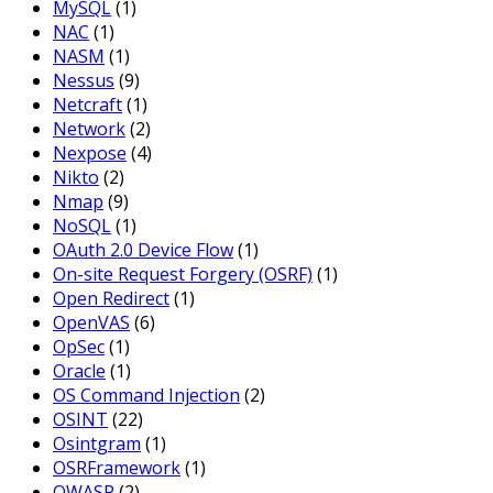
MySQL
(1)
NAC
(1)
NASM
(1)
Nessus
(9)
Netcraft
(1)
Network
(2)
Nexpose
(4)
Nikto
(2)
Nmap
(9)
NoSQL
(1)
OAuth 2.0 Device Flow
(1)
On-site Request Forgery (OSRF)
(1)
Open Redirect
(1)
OpenVAS
(6)
OpSec
(1)
Oracle
(1)
OS Command Injection
(2)
OSINT
(22)
Osintgram
(1)
OSRFramework
(1)
OWASP
(2)