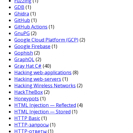
Fuzzing
(1)
GDB
(1)
Ghidra
(1)
GitHub
(1)
GitHub Actions
(1)
GnuPG
(2)
Google Cloud Platform (GCP)
(2)
Google Firebase
(1)
Gophish
(2)
GraphQL
(2)
Gray Hat C#
(40)
Hacking web-applications
(8)
Hacking web-servers
(1)
Hacking Wireless Networks
(2)
HackTheBox
(2)
Honeypots
(1)
HTML Injection — Reflected
(4)
HTML Injection — Stored
(1)
HTTP Basic
(1)
HTTP-запросы
(1)
HTTP-ответы
(1)