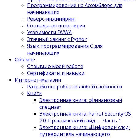
Программирование на Ассемблере для
начинающих
Реверс-инжиниринг
Социальная инженерия
Уязвимости DVWA
Этичный хакинг с Python
Язык программирования С для
начинающих
Обо мне
Отзывы о моей работе
Сертификаты и навыки
Интернет-магазин
Разработка роботов любой сложности
Книги
Электронная книга: «Финансовый
спецназ»
Электронная книга: Parrot Security OS
7.0: Практический гайд — Часть 1
Электронная книга: «Цифровой след:
путеводитель начинающего