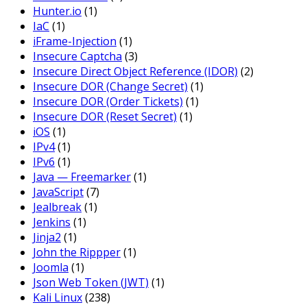
Hunter.io
(1)
IaC
(1)
iFrame-Injection
(1)
Insecure Captcha
(3)
Insecure Direct Object Reference (IDOR)
(2)
Insecure DOR (Change Secret)
(1)
Insecure DOR (Order Tickets)
(1)
Insecure DOR (Reset Secret)
(1)
iOS
(1)
IPv4
(1)
IPv6
(1)
Java — Freemarker
(1)
JavaScript
(7)
Jealbreak
(1)
Jenkins
(1)
Jinja2
(1)
John the Rippper
(1)
Joomla
(1)
Json Web Token (JWT)
(1)
Kali Linux
(238)