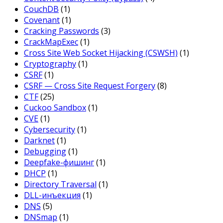
CouchDB
(1)
Covenant
(1)
Cracking Passwords
(3)
CrackMapExec
(1)
Cross Site Web Socket Hijacking (CSWSH)
(1)
Cryptography
(1)
CSRF
(1)
CSRF — Cross Site Request Forgery
(8)
CTF
(25)
Cuckoo Sandbox
(1)
CVE
(1)
Cybersecurity
(1)
Darknet
(1)
Debugging
(1)
Deepfake-фишинг
(1)
DHCP
(1)
Directory Traversal
(1)
DLL-инъекция
(1)
DNS
(5)
DNSmap
(1)