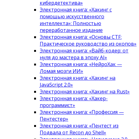
кибердетектива»
Электронная книга: «Хакинг с
помощью искусственного
интеллекта»: Полностью
переработанное издание
Электронная книга: «Основы CTF:
Практическое руководство из окопов»
Электронная книга: «Вайб-кодер: от
нуля до мастера в эпоху AI»
Электронная книга: «НейроХак —
Ломая мозги ИИ»
Электронная книга: «Хакинг на
JavaScript 2.0»
Электронная книга: «Хакинг на Rust»
Электронная книга: «Хакер-
программист»
Электронная книга: «Профессия —
Пентестер»
Электронная книга: «Пентест из
Подвала от Recon до Shell»