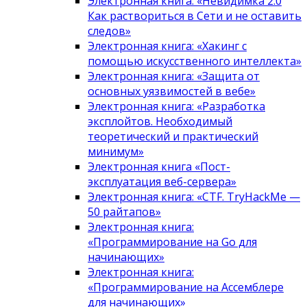
Электронная книга: «Невидимка 2.0
Как раствориться в Сети и не оставить
следов»
Электронная книга: «Хакинг с
помощью искусственного интеллекта»
Электронная книга: «Защита от
основных уязвимостей в вебе»
Электронная книга: «Разработка
эксплойтов. Необходимый
теоретический и практический
минимум»
Электронная книга «Пост-
эксплуатация веб-сервера»
Электронная книга: «CTF. TryHackMe —
50 райтапов»
Электронная книга:
«Программирование на Go для
начинающих»
Электронная книга:
«Программирование на Ассемблере
для начинающих»