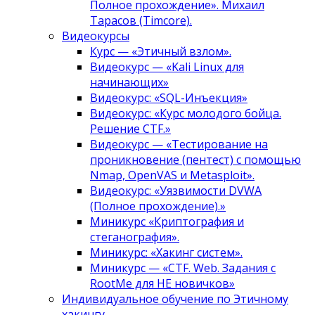
Полное прохождение». Михаил
Тарасов (Timcore).
Видеокурсы
Курс — «Этичный взлом».
Видеокурс — «Kali Linux для
начинающих»
Видеокурс: «SQL-Инъекция»
Видеокурс: «Курс молодого бойца.
Решение CTF.»
Видеокурс — «Тестирование на
проникновение (пентест) с помощью
Nmap, OpenVAS и Metasploit».
Видеокурс: «Уязвимости DVWA
(Полное прохождение).»
Миникурс «Криптография и
стеганография».
Миникурс: «Хакинг систем».
Миникурс — «CTF. Web. Задания с
RootMe для НЕ новичков»
Индивидуальное обучение по Этичному
хакингу.