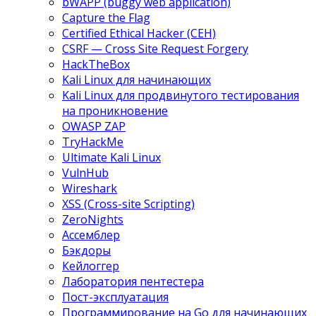
bWAPP (buggy web application)
Capture the Flag
Certified Ethical Hacker (CEH)
CSRF — Cross Site Request Forgery
HackTheBox
Kali Linux для начинающих
Kali Linux для продвинутого тестирования
на проникновение
OWASP ZAP
TryHackMe
Ultimate Kali Linux
VulnHub
Wireshark
XSS (Cross-site Scripting)
ZeroNights
Ассемблер
Бэкдоры
Кейлоггер
Лаборатория пентестера
Пост-эксплуатация
Программирование на Go для начинающих