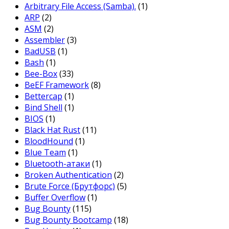
Arbitrary File Access (Samba).
(1)
ARP
(2)
ASM
(2)
Assembler
(3)
BadUSB
(1)
Bash
(1)
Bee-Box
(33)
BeEF Framework
(8)
Bettercap
(1)
Bind Shell
(1)
BIOS
(1)
Black Hat Rust
(11)
BloodHound
(1)
Blue Team
(1)
Bluetooth-атаки
(1)
Broken Authentication
(2)
Brute Force (Брутфорс)
(5)
Buffer Overflow
(1)
Bug Bounty
(115)
Bug Bounty Bootcamp
(18)