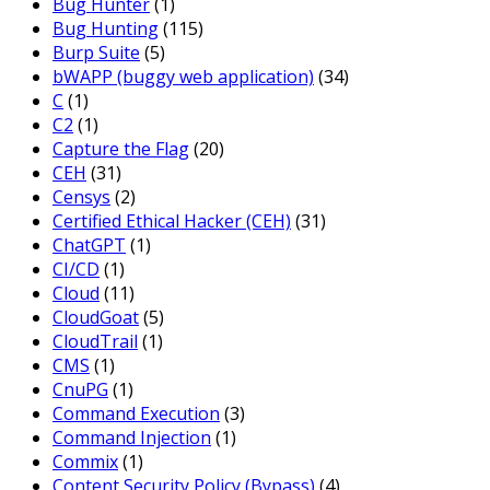
Bug Hunter
(1)
Bug Hunting
(115)
Burp Suite
(5)
bWAPP (buggy web application)
(34)
C
(1)
C2
(1)
Capture the Flag
(20)
CEH
(31)
Censys
(2)
Certified Ethical Hacker (CEH)
(31)
ChatGPT
(1)
CI/CD
(1)
Cloud
(11)
CloudGoat
(5)
CloudTrail
(1)
CMS
(1)
CnuPG
(1)
Command Execution
(3)
Command Injection
(1)
Commix
(1)
Content Security Policy (Bypass)
(4)