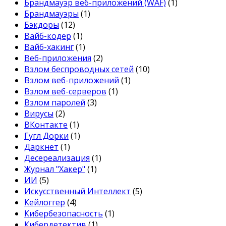
Брандмауэр веб-приложений (WAF)
(1)
Брандмауэры
(1)
Бэкдоры
(12)
Вайб-кодер
(1)
Вайб-хакинг
(1)
Веб-приложения
(2)
Взлом беспроводных сетей
(10)
Взлом веб-приложений
(1)
Взлом веб-серверов
(1)
Взлом паролей
(3)
Вирусы
(2)
ВКонтакте
(1)
Гугл Дорки
(1)
Даркнет
(1)
Десереализация
(1)
Журнал "Хакер"
(1)
ИИ
(5)
Искусственный Интеллект
(5)
Кейлоггер
(4)
Кибербезопасность
(1)
Кибердетектив
(1)