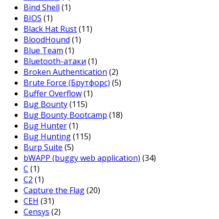
Bind Shell
(1)
BIOS
(1)
Black Hat Rust
(11)
BloodHound
(1)
Blue Team
(1)
Bluetooth-атаки
(1)
Broken Authentication
(2)
Brute Force (Брутфорс)
(5)
Buffer Overflow
(1)
Bug Bounty
(115)
Bug Bounty Bootcamp
(18)
Bug Hunter
(1)
Bug Hunting
(115)
Burp Suite
(5)
bWAPP (buggy web application)
(34)
C
(1)
C2
(1)
Capture the Flag
(20)
CEH
(31)
Censys
(2)