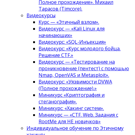
Полное прохождение». Михаил
Тарасов (Timcore).
Видеокурсы
Курс — «Этичный взлом».
Видеокурс — «Kali Linux для
начинающих»
Видеокурс: «SQL-Инъекция»
Видеокурс: «Курс молодого бойца.
Решение CTF.»
Видеокурс — «Тестирование на
проникновение (пентест) с помощью
Nmap, OpenVAS и Metasploit».
Видеокурс: «Уязвимости DVWA
(Полное прохождение).»
Миникурс «Криптография и
стеганография».
Миникурс: «Хакинг систем».
Миникурс — «CTF. Web. Задания с
RootMe для НЕ новичков»
Индивидуальное обучение по Этичному
хакингу.