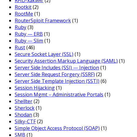
RFID-хакинг
(2)
Rootkit
(2)
RootMe
(1)
RouterSploit Framework
(1)
Ruby
(3)
Ruby — ERB
(1)
Ruby — Slim
(1)
Rust
(46)
Secure Socket Layer (SSL)
(1)
Security Assertion Markup Language (SAML)
(1)
Server Side Includes (SSI) — Injection
(1)
Server Side Request Forgery (SSRF)
(2)
Server Side Template Injection (SSTI)
(6)
Session Hijacking
(1)
Session Mgmt – Administrative Portals
(1)
Shellter
(2)
Sherlock
(1)
Shodan
(3)
Silky-CTF
(2)
Simple Object Access Protocol (SOAP)
(1)
SMB
(1)