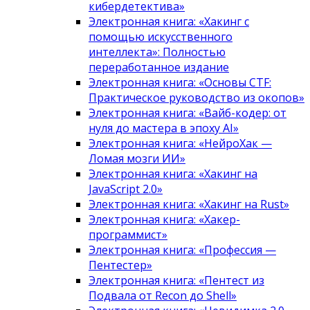
кибердетектива»
Электронная книга: «Хакинг с
помощью искусственного
интеллекта»: Полностью
переработанное издание
Электронная книга: «Основы CTF:
Практическое руководство из окопов»
Электронная книга: «Вайб-кодер: от
нуля до мастера в эпоху AI»
Электронная книга: «НейроХак —
Ломая мозги ИИ»
Электронная книга: «Хакинг на
JavaScript 2.0»
Электронная книга: «Хакинг на Rust»
Электронная книга: «Хакер-
программист»
Электронная книга: «Профессия —
Пентестер»
Электронная книга: «Пентест из
Подвала от Recon до Shell»