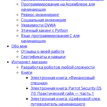
Программирование на Ассемблере для
начинающих
Реверс-инжиниринг
Социальная инженерия
Уязвимости DVWA
Этичный хакинг с Python
Язык программирования С для
начинающих
Обо мне
Отзывы о моей работе
Сертификаты и навыки
Интернет-магазин
Разработка роботов любой сложности
Книги
Электронная книга: «Финансовый
спецназ»
Электронная книга: Parrot Security OS
7.0: Практический гайд — Часть 1
Электронная книга: «Цифровой след:
путеводитель начинающего