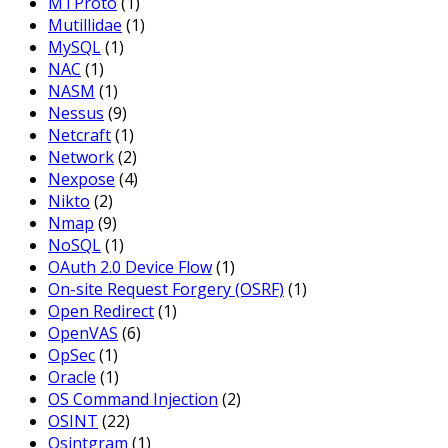
MTProto
(1)
Mutillidae
(1)
MySQL
(1)
NAC
(1)
NASM
(1)
Nessus
(9)
Netcraft
(1)
Network
(2)
Nexpose
(4)
Nikto
(2)
Nmap
(9)
NoSQL
(1)
OAuth 2.0 Device Flow
(1)
On-site Request Forgery (OSRF)
(1)
Open Redirect
(1)
OpenVAS
(6)
OpSec
(1)
Oracle
(1)
OS Command Injection
(2)
OSINT
(22)
Osintgram
(1)