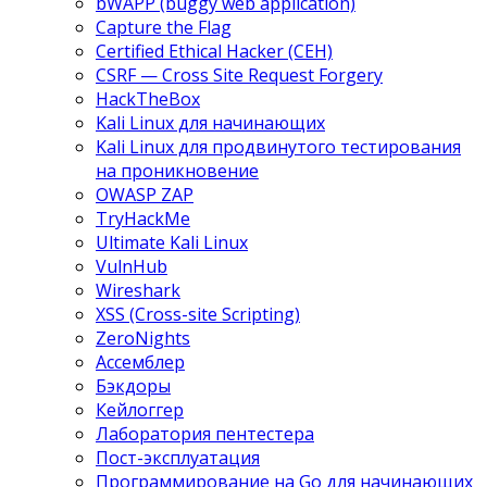
bWAPP (buggy web application)
Capture the Flag
Certified Ethical Hacker (CEH)
CSRF — Cross Site Request Forgery
HackTheBox
Kali Linux для начинающих
Kali Linux для продвинутого тестирования
на проникновение
OWASP ZAP
TryHackMe
Ultimate Kali Linux
VulnHub
Wireshark
XSS (Cross-site Scripting)
ZeroNights
Ассемблер
Бэкдоры
Кейлоггер
Лаборатория пентестера
Пост-эксплуатация
Программирование на Go для начинающих