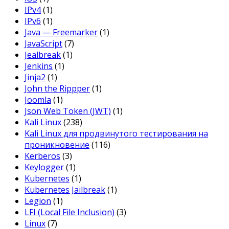
IPv4
(1)
IPv6
(1)
Java — Freemarker
(1)
JavaScript
(7)
Jealbreak
(1)
Jenkins
(1)
Jinja2
(1)
John the Rippper
(1)
Joomla
(1)
Json Web Token (JWT)
(1)
Kali Linux
(238)
Kali Linux для продвинутого тестирования на
проникновение
(116)
Kerberos
(3)
Keylogger
(1)
Kubernetes
(1)
Kubernetes Jailbreak
(1)
Legion
(1)
LFI (Local File Inclusion)
(3)
Linux
(7)