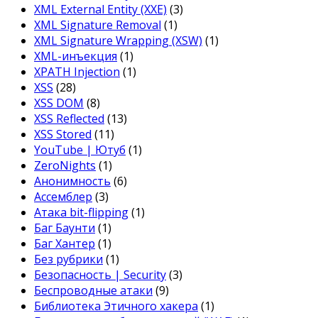
XML External Entity (XXE)
(3)
XML Signature Removal
(1)
XML Signature Wrapping (XSW)
(1)
XML-инъекция
(1)
XPATH Injection
(1)
XSS
(28)
XSS DOM
(8)
XSS Reflected
(13)
XSS Stored
(11)
YouTube | Ютуб
(1)
ZeroNights
(1)
Анонимность
(6)
Ассемблер
(3)
Атака bit-flipping
(1)
Баг Баунти
(1)
Баг Хантер
(1)
Без рубрики
(1)
Безопасность | Security
(3)
Беспроводные атаки
(9)
Библиотека Этичного хакера
(1)