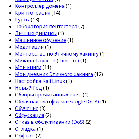
Контроллер домена
(1)
Криптография
(14)
Курсы
(13)
Лаборатория пентестера
(7)
Личные финансы
(1)
Машинное обучение
(1)
Медитации
(1)
Менторство по Этичному хакингу
(1)
Михаил Тарасов (Timcore)
(1)
Мои книги
(11)
Мой дневник Этичного хакинга
(12)
Настройка Kali Linux
(1)
Новый Год
(1)
Обзоры прочитанных книг.
(1)
Облачная платформа Google (GCP)
(1)
Обучение
(3)
Обфускация
(2)
Отказ в обслуживании (DoS)
(2)
Отладка
(1)
Оффтоп
(2)