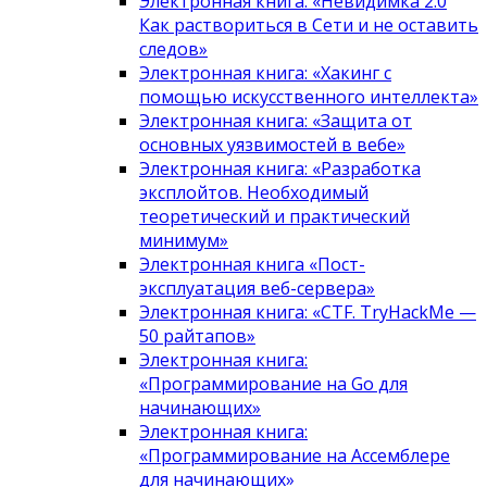
Электронная книга: «Невидимка 2.0
Как раствориться в Сети и не оставить
следов»
Электронная книга: «Хакинг с
помощью искусственного интеллекта»
Электронная книга: «Защита от
основных уязвимостей в вебе»
Электронная книга: «Разработка
эксплойтов. Необходимый
теоретический и практический
минимум»
Электронная книга «Пост-
эксплуатация веб-сервера»
Электронная книга: «CTF. TryHackMe —
50 райтапов»
Электронная книга:
«Программирование на Go для
начинающих»
Электронная книга:
«Программирование на Ассемблере
для начинающих»