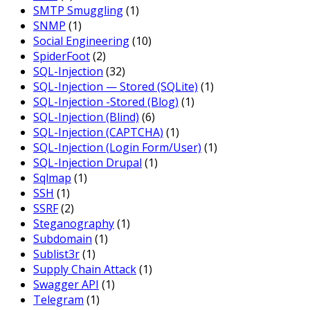
SMTP Smuggling
(1)
SNMP
(1)
Social Engineering
(10)
SpiderFoot
(2)
SQL-Injection
(32)
SQL-Injection — Stored (SQLite)
(1)
SQL-Injection -Stored (Blog)
(1)
SQL-Injection (Blind)
(6)
SQL-Injection (CAPTCHA)
(1)
SQL-Injection (Login Form/User)
(1)
SQL-Injection Drupal
(1)
Sqlmap
(1)
SSH
(1)
SSRF
(2)
Steganography
(1)
Subdomain
(1)
Sublist3r
(1)
Supply Chain Attack
(1)
Swagger API
(1)
Telegram
(1)