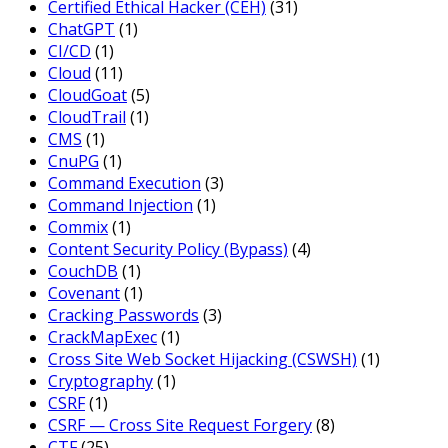
Certified Ethical Hacker (CEH)
(31)
ChatGPT
(1)
CI/CD
(1)
Cloud
(11)
CloudGoat
(5)
CloudTrail
(1)
CMS
(1)
CnuPG
(1)
Command Execution
(3)
Command Injection
(1)
Commix
(1)
Content Security Policy (Bypass)
(4)
CouchDB
(1)
Covenant
(1)
Cracking Passwords
(3)
CrackMapExec
(1)
Cross Site Web Socket Hijacking (CSWSH)
(1)
Cryptography
(1)
CSRF
(1)
CSRF — Cross Site Request Forgery
(8)
CTF
(25)