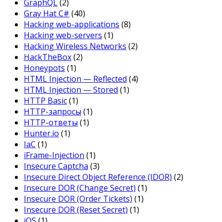
GraphQL
(2)
Gray Hat C#
(40)
Hacking web-applications
(8)
Hacking web-servers
(1)
Hacking Wireless Networks
(2)
HackTheBox
(2)
Honeypots
(1)
HTML Injection — Reflected
(4)
HTML Injection — Stored
(1)
HTTP Basic
(1)
HTTP-запросы
(1)
HTTP-ответы
(1)
Hunter.io
(1)
IaC
(1)
iFrame-Injection
(1)
Insecure Captcha
(3)
Insecure Direct Object Reference (IDOR)
(2)
Insecure DOR (Change Secret)
(1)
Insecure DOR (Order Tickets)
(1)
Insecure DOR (Reset Secret)
(1)
iOS
(1)