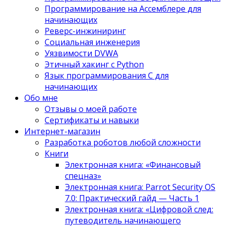
Программирование на Ассемблере для
начинающих
Реверс-инжиниринг
Социальная инженерия
Уязвимости DVWA
Этичный хакинг с Python
Язык программирования С для
начинающих
Обо мне
Отзывы о моей работе
Сертификаты и навыки
Интернет-магазин
Разработка роботов любой сложности
Книги
Электронная книга: «Финансовый
спецназ»
Электронная книга: Parrot Security OS
7.0: Практический гайд — Часть 1
Электронная книга: «Цифровой след:
путеводитель начинающего