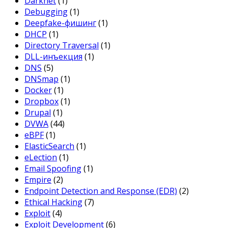
Darknet
(1)
Debugging
(1)
Deepfake-фишинг
(1)
DHCP
(1)
Directory Traversal
(1)
DLL-инъекция
(1)
DNS
(5)
DNSmap
(1)
Docker
(1)
Dropbox
(1)
Drupal
(1)
DVWA
(44)
eBPF
(1)
ElasticSearch
(1)
eLection
(1)
Email Spoofing
(1)
Empire
(2)
Endpoint Detection and Response (EDR)
(2)
Ethical Hacking
(7)
Exploit
(4)
Exploit Development
(6)