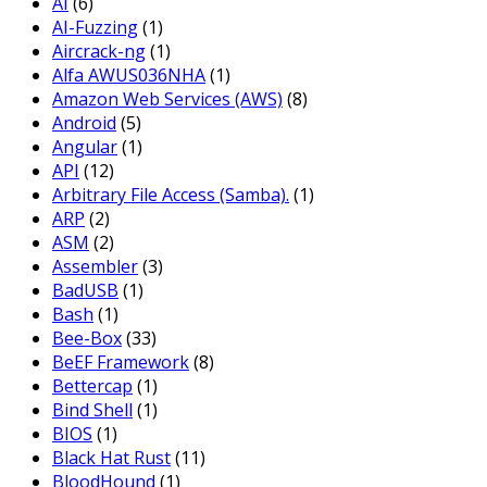
AI
(6)
AI-Fuzzing
(1)
Aircrack-ng
(1)
Alfa AWUS036NHA
(1)
Amazon Web Services (AWS)
(8)
Android
(5)
Angular
(1)
API
(12)
Arbitrary File Access (Samba).
(1)
ARP
(2)
ASM
(2)
Assembler
(3)
BadUSB
(1)
Bash
(1)
Bee-Box
(33)
BeEF Framework
(8)
Bettercap
(1)
Bind Shell
(1)
BIOS
(1)
Black Hat Rust
(11)
BloodHound
(1)