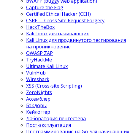
bWAPP (buggy web application)
Capture the Flag
Certified Ethical Hacker (CEH)
CSRF — Cross Site Request Forgery
HackTheBox
Kali Linux для начинающих
Kali Linux для продвинутого тестирования
на проникновение
OWASP ZAP
TryHackMe
Ultimate Kali Linux
VulnHub
Wireshark
XSS (Cross-site Scripting)
ZeroNights
Ассемблер
Бэкдоры
Кейлоггер
Лаборатория пентестера
Пост-эксплуатация
Программирование на Go для начинающих