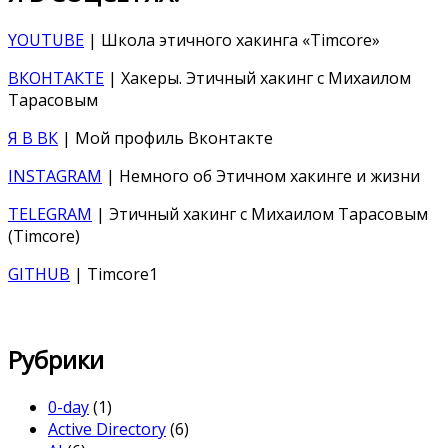
YOUTUBE
| Школа этичного хакинга «Timcore»
ВКОНТАКТЕ
| Хакеры. Этичный хакинг с Михаилом
Тарасовым
Я В ВК
| Мой профиль Вконтакте
INSTAGRAM
| Немного об Этичном хакинге и жизни
TELEGRAM
| Этичный хакинг с Михаилом Тарасовым
(Timcore)
GITHUB
| Timcore1
Рубрики
0-day
(1)
Active Directory
(6)