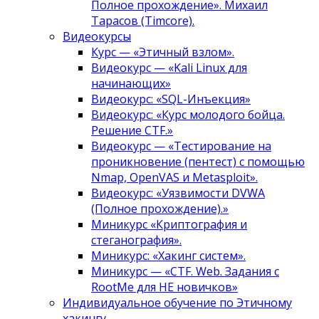
Полное прохождение». Михаил
Тарасов (Timcore).
Видеокурсы
Курс — «Этичный взлом».
Видеокурс — «Kali Linux для
начинающих»
Видеокурс: «SQL-Инъекция»
Видеокурс: «Курс молодого бойца.
Решение CTF.»
Видеокурс — «Тестирование на
проникновение (пентест) с помощью
Nmap, OpenVAS и Metasploit».
Видеокурс: «Уязвимости DVWA
(Полное прохождение).»
Миникурс «Криптография и
стеганография».
Миникурс: «Хакинг систем».
Миникурс — «CTF. Web. Задания с
RootMe для НЕ новичков»
Индивидуальное обучение по Этичному
хакингу.