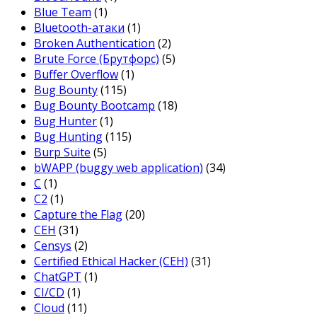
Blue Team
(1)
Bluetooth-атаки
(1)
Broken Authentication
(2)
Brute Force (Брутфорс)
(5)
Buffer Overflow
(1)
Bug Bounty
(115)
Bug Bounty Bootcamp
(18)
Bug Hunter
(1)
Bug Hunting
(115)
Burp Suite
(5)
bWAPP (buggy web application)
(34)
C
(1)
C2
(1)
Capture the Flag
(20)
CEH
(31)
Censys
(2)
Certified Ethical Hacker (CEH)
(31)
ChatGPT
(1)
CI/CD
(1)
Cloud
(11)