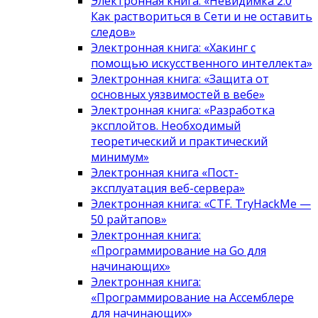
Электронная книга: «Невидимка 2.0
Как раствориться в Сети и не оставить
следов»
Электронная книга: «Хакинг с
помощью искусственного интеллекта»
Электронная книга: «Защита от
основных уязвимостей в вебе»
Электронная книга: «Разработка
эксплойтов. Необходимый
теоретический и практический
минимум»
Электронная книга «Пост-
эксплуатация веб-сервера»
Электронная книга: «CTF. TryHackMe —
50 райтапов»
Электронная книга:
«Программирование на Go для
начинающих»
Электронная книга:
«Программирование на Ассемблере
для начинающих»