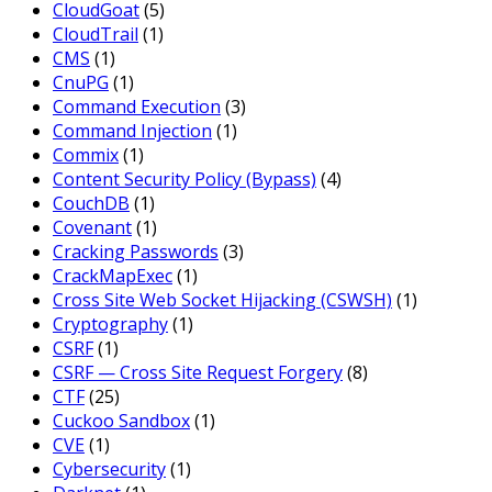
CloudGoat
(5)
CloudTrail
(1)
CMS
(1)
CnuPG
(1)
Command Execution
(3)
Command Injection
(1)
Commix
(1)
Content Security Policy (Bypass)
(4)
CouchDB
(1)
Covenant
(1)
Cracking Passwords
(3)
CrackMapExec
(1)
Cross Site Web Socket Hijacking (CSWSH)
(1)
Cryptography
(1)
CSRF
(1)
CSRF — Cross Site Request Forgery
(8)
CTF
(25)
Cuckoo Sandbox
(1)
CVE
(1)
Cybersecurity
(1)