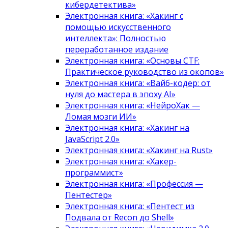
кибердетектива»
Электронная книга: «Хакинг с
помощью искусственного
интеллекта»: Полностью
переработанное издание
Электронная книга: «Основы CTF:
Практическое руководство из окопов»
Электронная книга: «Вайб-кодер: от
нуля до мастера в эпоху AI»
Электронная книга: «НейроХак —
Ломая мозги ИИ»
Электронная книга: «Хакинг на
JavaScript 2.0»
Электронная книга: «Хакинг на Rust»
Электронная книга: «Хакер-
программист»
Электронная книга: «Профессия —
Пентестер»
Электронная книга: «Пентест из
Подвала от Recon до Shell»