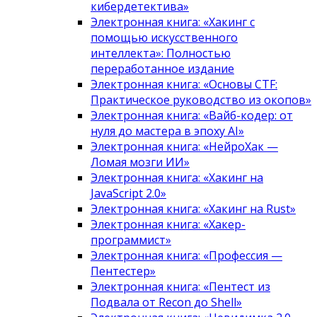
кибердетектива»
Электронная книга: «Хакинг с
помощью искусственного
интеллекта»: Полностью
переработанное издание
Электронная книга: «Основы CTF:
Практическое руководство из окопов»
Электронная книга: «Вайб-кодер: от
нуля до мастера в эпоху AI»
Электронная книга: «НейроХак —
Ломая мозги ИИ»
Электронная книга: «Хакинг на
JavaScript 2.0»
Электронная книга: «Хакинг на Rust»
Электронная книга: «Хакер-
программист»
Электронная книга: «Профессия —
Пентестер»
Электронная книга: «Пентест из
Подвала от Recon до Shell»