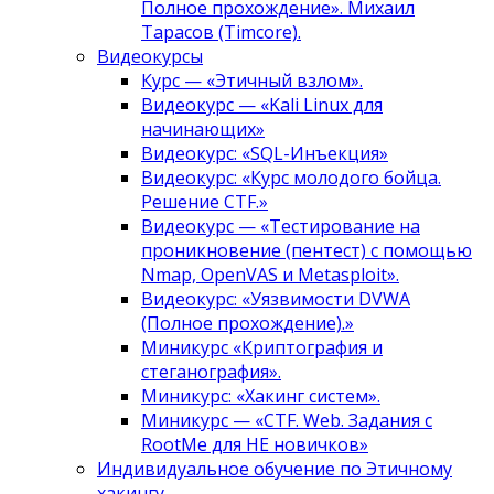
Полное прохождение». Михаил
Тарасов (Timcore).
Видеокурсы
Курс — «Этичный взлом».
Видеокурс — «Kali Linux для
начинающих»
Видеокурс: «SQL-Инъекция»
Видеокурс: «Курс молодого бойца.
Решение CTF.»
Видеокурс — «Тестирование на
проникновение (пентест) с помощью
Nmap, OpenVAS и Metasploit».
Видеокурс: «Уязвимости DVWA
(Полное прохождение).»
Миникурс «Криптография и
стеганография».
Миникурс: «Хакинг систем».
Миникурс — «CTF. Web. Задания с
RootMe для НЕ новичков»
Индивидуальное обучение по Этичному
хакингу.