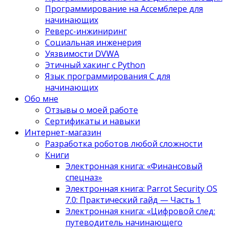
Программирование на Ассемблере для
начинающих
Реверс-инжиниринг
Социальная инженерия
Уязвимости DVWA
Этичный хакинг с Python
Язык программирования С для
начинающих
Обо мне
Отзывы о моей работе
Сертификаты и навыки
Интернет-магазин
Разработка роботов любой сложности
Книги
Электронная книга: «Финансовый
спецназ»
Электронная книга: Parrot Security OS
7.0: Практический гайд — Часть 1
Электронная книга: «Цифровой след:
путеводитель начинающего