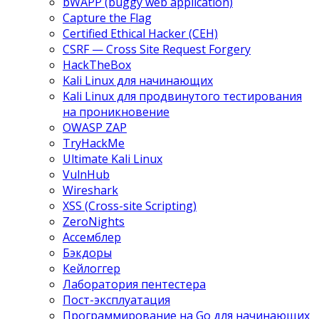
bWAPP (buggy web application)
Capture the Flag
Certified Ethical Hacker (CEH)
CSRF — Cross Site Request Forgery
HackTheBox
Kali Linux для начинающих
Kali Linux для продвинутого тестирования
на проникновение
OWASP ZAP
TryHackMe
Ultimate Kali Linux
VulnHub
Wireshark
XSS (Cross-site Scripting)
ZeroNights
Ассемблер
Бэкдоры
Кейлоггер
Лаборатория пентестера
Пост-эксплуатация
Программирование на Go для начинающих