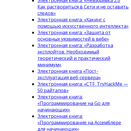
Электронная книга: «Невидимка 2.0
Как раствориться в Сети и не оставить
следов»
Электронная книга: «Хакинг с
помощью искусственного интеллекта»
Электронная книга: «Защита от
основных уязвимостей в вебе»
Электронная книга: «Разработка
эксплойтов. Необходимый
теоретический и практический
минимум»
Электронная книга «Пост-
эксплуатация веб-сервера»
Электронная книга: «CTF. TryHackMe —
50 райтапов»
Электронная книга:
«Программирование на Go для
начинающих»
Электронная книга:
«Программирование на Ассемблере
для начинающих»