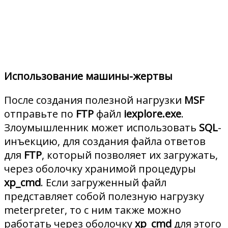
Использование машины-жертвы
После создания полезной нагрузки
MSF
отправьте по
FTP
файл
iexplore.exe
.
Злоумышленник может использовать
SQL
-
инъекцию, для создания файла ответов
для
FTP
, который позволяет их загружать,
через оболочку хранимой процедуры
xp_cmd
. Если загруженный файл
представляет собой полезную нагрузку
meterpreter, то с ним также можно
работать через оболочку
xp_cmd
для этого