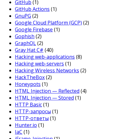
GitHub
(1)
GitHub Actions
(1)
GnuPG
(2)
Google Cloud Platform (GCP)
(2)
Google Firebase
(1)
Gophish
(2)
GraphQL
(2)
Gray Hat C#
(40)
Hacking web-applications
(8)
Hacking web-servers
(1)
Hacking Wireless Networks
(2)
HackTheBox
(2)
Honeypots
(1)
HTML Injection — Reflected
(4)
HTML Injection — Stored
(1)
HTTP Basic
(1)
HTTP-запросы
(1)
HTTP-ответы
(1)
Hunter.io
(1)
IaC
(1)
iFrame-Injection
(1)