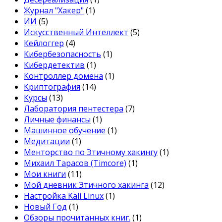
Журнал "Хакер"
(1)
ИИ
(5)
Искусственный Интеллект
(5)
Кейлоггер
(4)
Кибербезопасность
(1)
Кибердетектив
(1)
Контроллер домена
(1)
Криптография
(14)
Курсы
(13)
Лаборатория пентестера
(7)
Личные финансы
(1)
Машинное обучение
(1)
Медитации
(1)
Менторство по Этичному хакингу
(1)
Михаил Тарасов (Timcore)
(1)
Мои книги
(11)
Мой дневник Этичного хакинга
(12)
Настройка Kali Linux
(1)
Новый Год
(1)
Обзоры прочитанных книг.
(1)