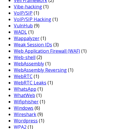
Veil Framework
(2)
Vibe-hacking
(1)
VoIP/SIP
(1)
VoIP/SIP Hacking
(1)
VulnHub
(9)
WADL
(1)
Wappalyzer
(1)
Weak Session IDs
(3)
Web Application Firewall (WAF)
(1)
Web-shell
(2)
WebAssembly
(1)
WebAssembly Reversing
(1)
WebRTC
(1)
WebRTC Leaks
(1)
WhatsApp
(1)
WhatWeb
(1)
Wifiphisher
(1)
Windows
(6)
Wireshark
(9)
Wordpress
(1)
WPA2
(1)