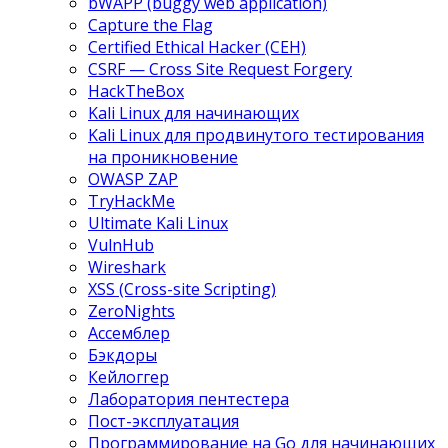
bWAPP (buggy web application)
Capture the Flag
Certified Ethical Hacker (CEH)
CSRF — Cross Site Request Forgery
HackTheBox
Kali Linux для начинающих
Kali Linux для продвинутого тестирования
на проникновение
OWASP ZAP
TryHackMe
Ultimate Kali Linux
VulnHub
Wireshark
XSS (Cross-site Scripting)
ZeroNights
Ассемблер
Бэкдоры
Кейлоггер
Лаборатория пентестера
Пост-эксплуатация
Программирование на Go для начинающих