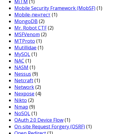
MiTM
(1)
Mobile Security Framework (MobSF)
(1)
Mobile-пентест
(1)
MongoDB
(2)
Mr. Robot CTF
(2)
MSFVenom
(2)
MTProto
(1)
Mutillidae
(1)
MySQL
(1)
NAC
(1)
NASM
(1)
Nessus
(9)
Netcraft
(1)
Network
(2)
Nexpose
(4)
Nikto
(2)
Nmap
(9)
NoSQL
(1)
OAuth 2.0 Device Flow
(1)
On-site Request Forgery (OSRF)
(1)
Open Redirect
(1)