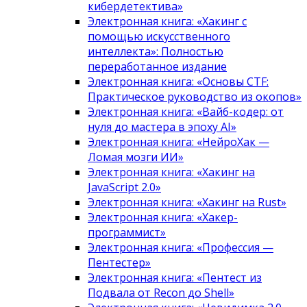
кибердетектива»
Электронная книга: «Хакинг с
помощью искусственного
интеллекта»: Полностью
переработанное издание
Электронная книга: «Основы CTF:
Практическое руководство из окопов»
Электронная книга: «Вайб-кодер: от
нуля до мастера в эпоху AI»
Электронная книга: «НейроХак —
Ломая мозги ИИ»
Электронная книга: «Хакинг на
JavaScript 2.0»
Электронная книга: «Хакинг на Rust»
Электронная книга: «Хакер-
программист»
Электронная книга: «Профессия —
Пентестер»
Электронная книга: «Пентест из
Подвала от Recon до Shell»