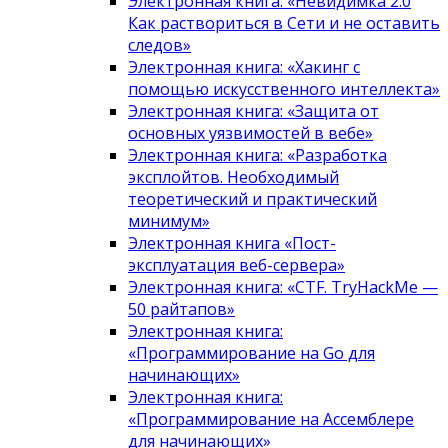
Электронная книга: «Невидимка 2.0
Как раствориться в Сети и не оставить
следов»
Электронная книга: «Хакинг с
помощью искусственного интеллекта»
Электронная книга: «Защита от
основных уязвимостей в вебе»
Электронная книга: «Разработка
эксплойтов. Необходимый
теоретический и практический
минимум»
Электронная книга «Пост-
эксплуатация веб-сервера»
Электронная книга: «CTF. TryHackMe —
50 райтапов»
Электронная книга:
«Программирование на Go для
начинающих»
Электронная книга:
«Программирование на Ассемблере
для начинающих»