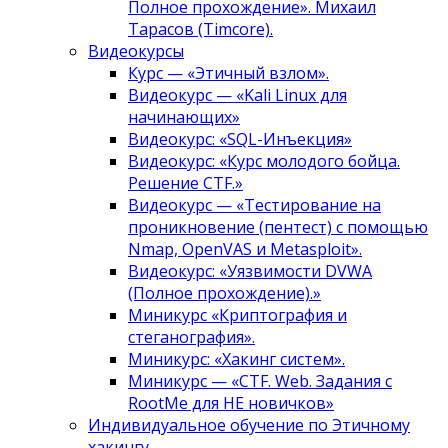
Полное прохождение». Михаил
Тарасов (Timcore).
Видеокурсы
Курс — «Этичный взлом».
Видеокурс — «Kali Linux для
начинающих»
Видеокурс: «SQL-Инъекция»
Видеокурс: «Курс молодого бойца.
Решение CTF.»
Видеокурс — «Тестирование на
проникновение (пентест) с помощью
Nmap, OpenVAS и Metasploit».
Видеокурс: «Уязвимости DVWA
(Полное прохождение).»
Миникурс «Криптография и
стеганография».
Миникурс: «Хакинг систем».
Миникурс — «CTF. Web. Задания с
RootMe для НЕ новичков»
Индивидуальное обучение по Этичному
хакингу.