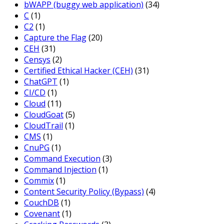
bWAPP (buggy web application)
(34)
C
(1)
C2
(1)
Capture the Flag
(20)
CEH
(31)
Censys
(2)
Certified Ethical Hacker (CEH)
(31)
ChatGPT
(1)
CI/CD
(1)
Cloud
(11)
CloudGoat
(5)
CloudTrail
(1)
CMS
(1)
CnuPG
(1)
Command Execution
(3)
Command Injection
(1)
Commix
(1)
Content Security Policy (Bypass)
(4)
CouchDB
(1)
Covenant
(1)