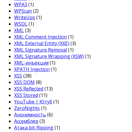
WPA3
(1)
WPScan
(2)
WriteUps
(1)
WSDL
(1)
XML
(3)
XML Comment Injection
(1)
XML External Entity (XXE)
(3)
XML Signature Removal
(1)
XML Signature Wrapping (XSW)
(1)
XML-инъекция
(1)
XPATH Injection
(1)
XSS
(28)
XSS DOM
(8)
XSS Reflected
(13)
XSS Stored
(11)
YouTube | Ютуб
(1)
ZeroNights
(1)
Анонимность
(6)
Ассемблер
(3)
Атака bit-flipping
(1)