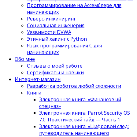
Программирование на Ассемблере для
начинающих
Реверс-инжиниринг
Социальная инженерия
Уязвимости DVWA
Этичный хакинг с Python
Язык программирования С для
начинающих
Обо мне
Отзывы о моей работе
Сертификаты и навыки
Интернет-магазин
Разработка роботов любой сложности
Книги
Электронная книга: «Финансовый
спецназ»
Электронная книга: Parrot Security OS
7.0: Практический гайд — Часть 1
Электронная книга: «Цифровой след:
путеводитель начинающего