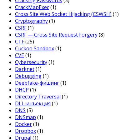
Cracking Passwords
(3)
CrackMapExec
(1)
Cross Site Web Socket Hijacking (CSWSH)
(1)
Cryptography
(1)
CSRF
(1)
CSRF — Cross Site Request Forgery
(8)
CTF
(25)
Cuckoo Sandbox
(1)
CVE
(1)
Cybersecurity
(1)
Darknet
(1)
Debugging
(1)
Deepfake-фишинг
(1)
DHCP
(1)
Directory Traversal
(1)
DLL-инъекция
(1)
DNS
(5)
DNSmap
(1)
Docker
(1)
Dropbox
(1)
Drupal
(1)