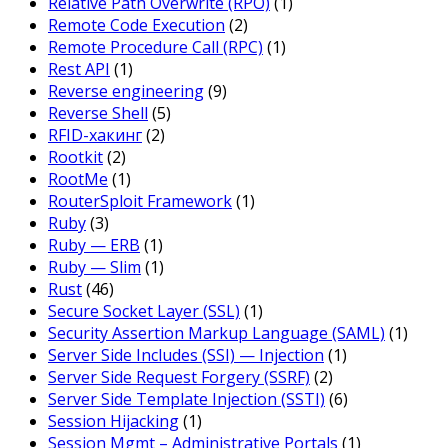
Relative Path Overwrite (RPO)
(1)
Remote Code Execution
(2)
Remote Procedure Call (RPC)
(1)
Rest API
(1)
Reverse engineering
(9)
Reverse Shell
(5)
RFID-хакинг
(2)
Rootkit
(2)
RootMe
(1)
RouterSploit Framework
(1)
Ruby
(3)
Ruby — ERB
(1)
Ruby — Slim
(1)
Rust
(46)
Secure Socket Layer (SSL)
(1)
Security Assertion Markup Language (SAML)
(1)
Server Side Includes (SSI) — Injection
(1)
Server Side Request Forgery (SSRF)
(2)
Server Side Template Injection (SSTI)
(6)
Session Hijacking
(1)
Session Mgmt – Administrative Portals
(1)