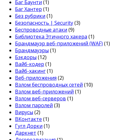
Баг Баунти
(1)
Баг Хантер
(1)
Без рубрики
(1)
Безопасность | Security
(3)
Беспроводные атаки
(9)
Библиотека Этичного хакера
(1)
Брандмауэр веб-приложений (WAF)
(1)
Брандмауэры
(1)
Бэкдоры
(12)
Вайб-кодер
(1)
Вайб-хакинг
(1)
Веб-приложения
(2)
Взлом беспроводных сетей
(10)
Взлом веб-приложений
(1)
Взлом веб-серверов
(1)
Взлом паролей
(3)
Вирусы
(2)
ВКонтакте
(1)
Гугл Дорки
(1)
Даркнет
(1)
Десереализация
(1)