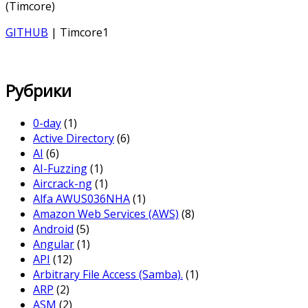
(Timcore)
GITHUB
| Timcore1
Рубрики
0-day
(1)
Active Directory
(6)
AI
(6)
AI-Fuzzing
(1)
Aircrack-ng
(1)
Alfa AWUS036NHA
(1)
Amazon Web Services (AWS)
(8)
Android
(5)
Angular
(1)
API
(12)
Arbitrary File Access (Samba).
(1)
ARP
(2)
ASM
(2)