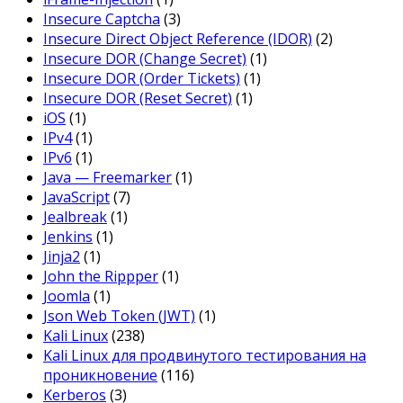
Insecure Captcha
(3)
Insecure Direct Object Reference (IDOR)
(2)
Insecure DOR (Change Secret)
(1)
Insecure DOR (Order Tickets)
(1)
Insecure DOR (Reset Secret)
(1)
iOS
(1)
IPv4
(1)
IPv6
(1)
Java — Freemarker
(1)
JavaScript
(7)
Jealbreak
(1)
Jenkins
(1)
Jinja2
(1)
John the Rippper
(1)
Joomla
(1)
Json Web Token (JWT)
(1)
Kali Linux
(238)
Kali Linux для продвинутого тестирования на
проникновение
(116)
Kerberos
(3)