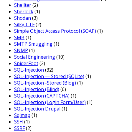
Shellter
(2)
Sherlock
(1)
Shodan
(3)
Silky-CTF
(2)
Simple Object Access Protocol (SOAP)
(1)
SMB
(1)
SMTP Smuggling
(1)
SNMP
(1)
Social Engineering
(10)
SpiderFoot
(2)
SQL-Injection
(32)
SQL-Injection — Stored (SQLite)
(1)
SQL-Injection -Stored (Blog)
(1)
SQL-Injection (Blind)
(6)
SQL-Injection (CAPTCHA)
(1)
SQL-Injection (Login Form/User)
(1)
SQL-Injection Drupal
(1)
Sqlmap
(1)
SSH
(1)
SSRF
(2)