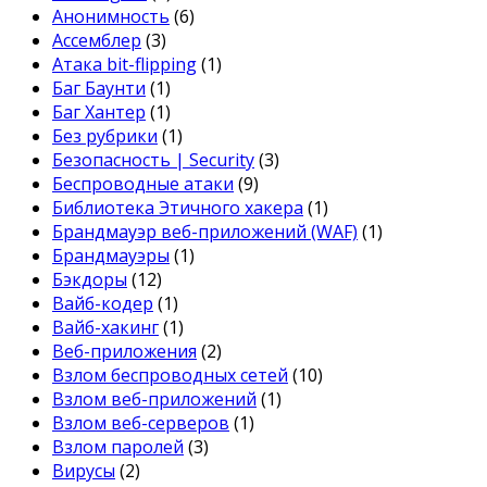
Анонимность
(6)
Ассемблер
(3)
Атака bit-flipping
(1)
Баг Баунти
(1)
Баг Хантер
(1)
Без рубрики
(1)
Безопасность | Security
(3)
Беспроводные атаки
(9)
Библиотека Этичного хакера
(1)
Брандмауэр веб-приложений (WAF)
(1)
Брандмауэры
(1)
Бэкдоры
(12)
Вайб-кодер
(1)
Вайб-хакинг
(1)
Веб-приложения
(2)
Взлом беспроводных сетей
(10)
Взлом веб-приложений
(1)
Взлом веб-серверов
(1)
Взлом паролей
(3)
Вирусы
(2)