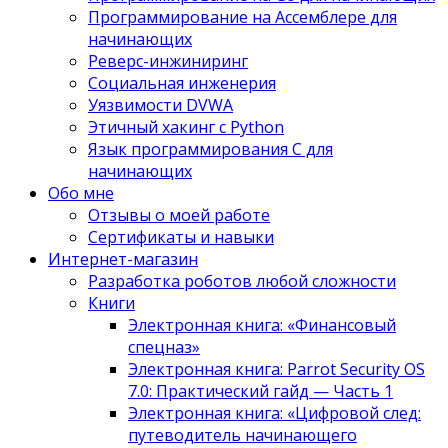
Программирование на Ассемблере для
начинающих
Реверс-инжиниринг
Социальная инженерия
Уязвимости DVWA
Этичный хакинг с Python
Язык программирования С для
начинающих
Обо мне
Отзывы о моей работе
Сертификаты и навыки
Интернет-магазин
Разработка роботов любой сложности
Книги
Электронная книга: «Финансовый
спецназ»
Электронная книга: Parrot Security OS
7.0: Практический гайд — Часть 1
Электронная книга: «Цифровой след:
путеводитель начинающего