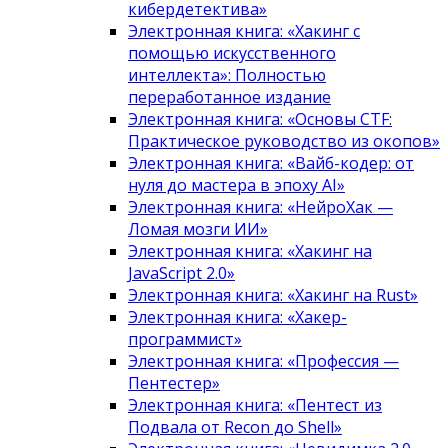
кибердетектива»
Электронная книга: «Хакинг с
помощью искусственного
интеллекта»: Полностью
переработанное издание
Электронная книга: «Основы CTF:
Практическое руководство из окопов»
Электронная книга: «Вайб-кодер: от
нуля до мастера в эпоху AI»
Электронная книга: «НейроХак —
Ломая мозги ИИ»
Электронная книга: «Хакинг на
JavaScript 2.0»
Электронная книга: «Хакинг на Rust»
Электронная книга: «Хакер-
программист»
Электронная книга: «Профессия —
Пентестер»
Электронная книга: «Пентест из
Подвала от Recon до Shell»