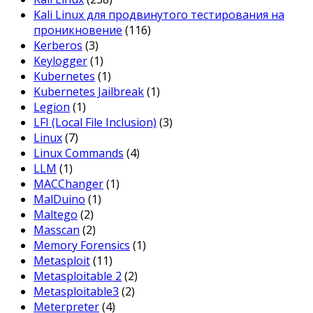
Kali Linux для продвинутого тестирования на
проникновение
(116)
Kerberos
(3)
Keylogger
(1)
Kubernetes
(1)
Kubernetes Jailbreak
(1)
Legion
(1)
LFI (Local File Inclusion)
(3)
Linux
(7)
Linux Commands
(4)
LLM
(1)
MACChanger
(1)
MalDuino
(1)
Maltego
(2)
Masscan
(2)
Memory Forensics
(1)
Metasploit
(11)
Metasploitable 2
(2)
Metasploitable3
(2)
Meterpreter
(4)