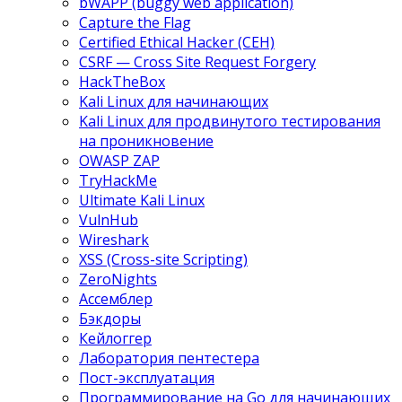
bWAPP (buggy web application)
Capture the Flag
Certified Ethical Hacker (CEH)
CSRF — Cross Site Request Forgery
HackTheBox
Kali Linux для начинающих
Kali Linux для продвинутого тестирования
на проникновение
OWASP ZAP
TryHackMe
Ultimate Kali Linux
VulnHub
Wireshark
XSS (Cross-site Scripting)
ZeroNights
Ассемблер
Бэкдоры
Кейлоггер
Лаборатория пентестера
Пост-эксплуатация
Программирование на Go для начинающих