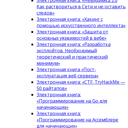
Электронная книга: «Невидимка 2.0
Как раствориться в Сети и не оставить
следов»
Электронная книга: «Хакинг с
помощью искусственного интеллекта»
Электронная книга: «Защита от
основных уязвимостей в вебе»
Электронная книга: «Разработка
эксплойтов. Необходимый
теоретический и практический
минимум»
Электронная книга «Пост-
эксплуатация веб-сервера»
Электронная книга: «CTF. TryHackMe —
50 райтапов»
Электронная книга:
«Программирование на Go для
начинающих»
Электронная книга:
«Программирование на Ассемблере
для начинающих»