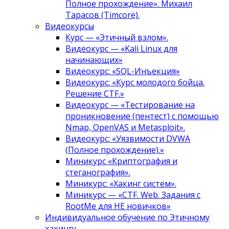
Полное прохождение». Михаил
Тарасов (Timcore).
Видеокурсы
Курс — «Этичный взлом».
Видеокурс — «Kali Linux для
начинающих»
Видеокурс: «SQL-Инъекция»
Видеокурс: «Курс молодого бойца.
Решение CTF.»
Видеокурс — «Тестирование на
проникновение (пентест) с помощью
Nmap, OpenVAS и Metasploit».
Видеокурс: «Уязвимости DVWA
(Полное прохождение).»
Миникурс «Криптография и
стеганография».
Миникурс: «Хакинг систем».
Миникурс — «CTF. Web. Задания с
RootMe для НЕ новичков»
Индивидуальное обучение по Этичному
хакингу.