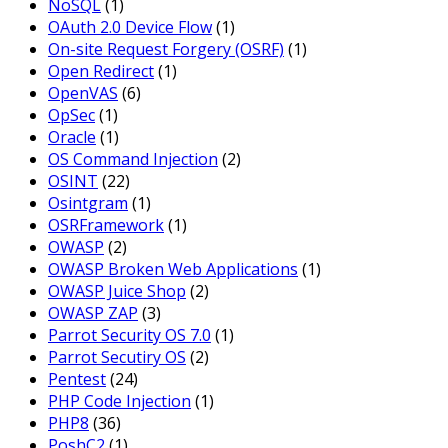
NoSQL
(1)
OAuth 2.0 Device Flow
(1)
On-site Request Forgery (OSRF)
(1)
Open Redirect
(1)
OpenVAS
(6)
OpSec
(1)
Oracle
(1)
OS Command Injection
(2)
OSINT
(22)
Osintgram
(1)
OSRFramework
(1)
OWASP
(2)
OWASP Broken Web Applications
(1)
OWASP Juice Shop
(2)
OWASP ZAP
(3)
Parrot Security OS 7.0
(1)
Parrot Secutiry OS
(2)
Pentest
(24)
PHP Code Injection
(1)
PHP8
(36)
PoshC2
(1)