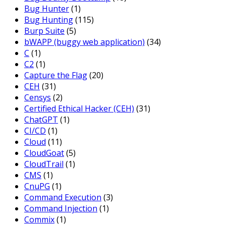
Bug Hunter
(1)
Bug Hunting
(115)
Burp Suite
(5)
bWAPP (buggy web application)
(34)
C
(1)
C2
(1)
Capture the Flag
(20)
CEH
(31)
Censys
(2)
Certified Ethical Hacker (CEH)
(31)
ChatGPT
(1)
CI/CD
(1)
Cloud
(11)
CloudGoat
(5)
CloudTrail
(1)
CMS
(1)
CnuPG
(1)
Command Execution
(3)
Command Injection
(1)
Commix
(1)