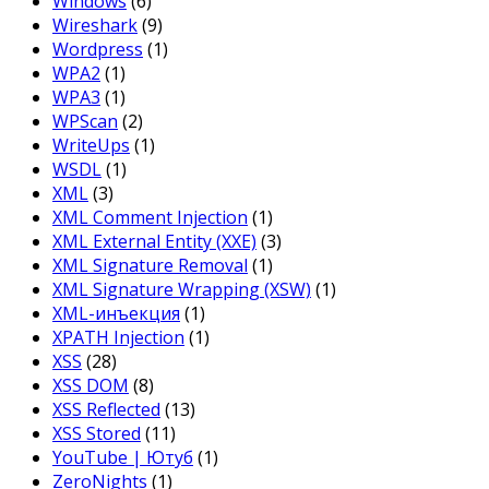
Windows
(6)
Wireshark
(9)
Wordpress
(1)
WPA2
(1)
WPA3
(1)
WPScan
(2)
WriteUps
(1)
WSDL
(1)
XML
(3)
XML Comment Injection
(1)
XML External Entity (XXE)
(3)
XML Signature Removal
(1)
XML Signature Wrapping (XSW)
(1)
XML-инъекция
(1)
XPATH Injection
(1)
XSS
(28)
XSS DOM
(8)
XSS Reflected
(13)
XSS Stored
(11)
YouTube | Ютуб
(1)
ZeroNights
(1)