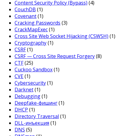
Content Security Policy (Bypass)
(4)
CouchDB
(1)
Covenant
(1)
Cracking Passwords
(3)
CrackMapExec
(1)
Cross Site Web Socket Hijacking (CSWSH)
(1)
Cryptography
(1)
CSRF
(1)
CSRF — Cross Site Request Forgery
(8)
CTF
(25)
Cuckoo Sandbox
(1)
CVE
(1)
Cybersecurity
(1)
Darknet
(1)
Debugging
(1)
Deepfake-фишинг
(1)
DHCP
(1)
Directory Traversal
(1)
DLL-инъекция
(1)
DNS
(5)