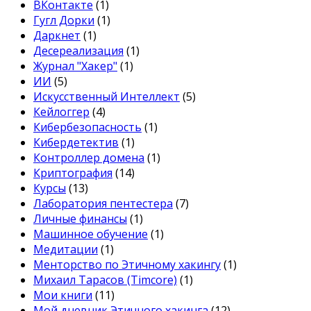
ВКонтакте
(1)
Гугл Дорки
(1)
Даркнет
(1)
Десереализация
(1)
Журнал "Хакер"
(1)
ИИ
(5)
Искусственный Интеллект
(5)
Кейлоггер
(4)
Кибербезопасность
(1)
Кибердетектив
(1)
Контроллер домена
(1)
Криптография
(14)
Курсы
(13)
Лаборатория пентестера
(7)
Личные финансы
(1)
Машинное обучение
(1)
Медитации
(1)
Менторство по Этичному хакингу
(1)
Михаил Тарасов (Timcore)
(1)
Мои книги
(11)
Мой дневник Этичного хакинга
(12)