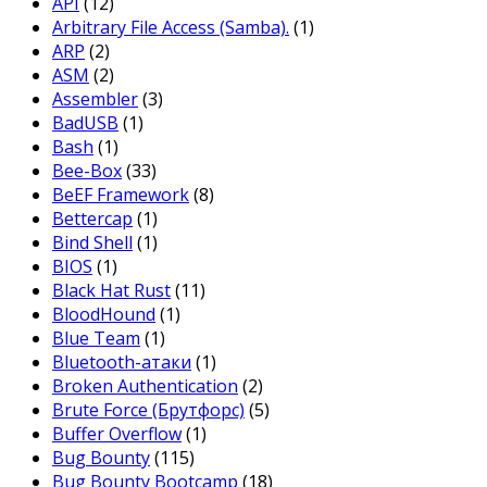
API
(12)
Arbitrary File Access (Samba).
(1)
ARP
(2)
ASM
(2)
Assembler
(3)
BadUSB
(1)
Bash
(1)
Bee-Box
(33)
BeEF Framework
(8)
Bettercap
(1)
Bind Shell
(1)
BIOS
(1)
Black Hat Rust
(11)
BloodHound
(1)
Blue Team
(1)
Bluetooth-атаки
(1)
Broken Authentication
(2)
Brute Force (Брутфорс)
(5)
Buffer Overflow
(1)
Bug Bounty
(115)
Bug Bounty Bootcamp
(18)