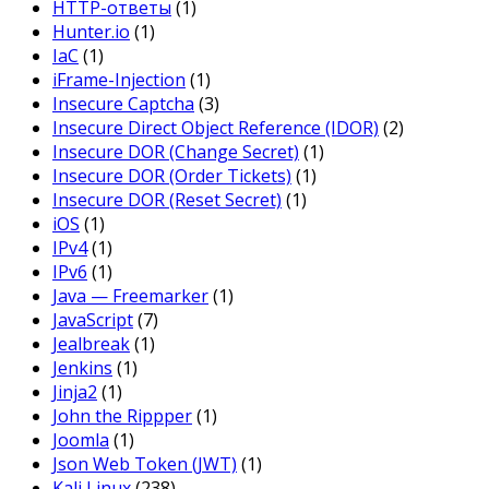
HTTP-ответы
(1)
Hunter.io
(1)
IaC
(1)
iFrame-Injection
(1)
Insecure Captcha
(3)
Insecure Direct Object Reference (IDOR)
(2)
Insecure DOR (Change Secret)
(1)
Insecure DOR (Order Tickets)
(1)
Insecure DOR (Reset Secret)
(1)
iOS
(1)
IPv4
(1)
IPv6
(1)
Java — Freemarker
(1)
JavaScript
(7)
Jealbreak
(1)
Jenkins
(1)
Jinja2
(1)
John the Rippper
(1)
Joomla
(1)
Json Web Token (JWT)
(1)
Kali Linux
(238)