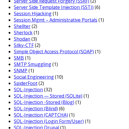
Server Side Request Forgery (SSRF)
(2)
Server Side Template Injection (SSTI)
(6)
Session Hijacking
(1)
Session Mgmt – Administrative Portals
(1)
Shellter
(2)
Sherlock
(1)
Shodan
(3)
Silky-CTF
(2)
Simple Object Access Protocol (SOAP)
(1)
SMB
(1)
SMTP Smuggling
(1)
SNMP
(1)
Social Engineering
(10)
SpiderFoot
(2)
SQL-Injection
(32)
SQL-Injection — Stored (SQLite)
(1)
SQL-Injection -Stored (Blog)
(1)
SQL-Injection (Blind)
(6)
SQL-Injection (CAPTCHA)
(1)
SQL-Injection (Login Form/User)
(1)
SQL-Injection Drupal
(1)