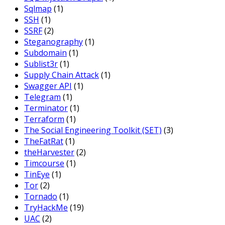
Sqlmap
(1)
SSH
(1)
SSRF
(2)
Steganography
(1)
Subdomain
(1)
Sublist3r
(1)
Supply Chain Attack
(1)
Swagger API
(1)
Telegram
(1)
Terminator
(1)
Terraform
(1)
The Social Engineering Toolkit (SET)
(3)
TheFatRat
(1)
theHarvester
(2)
Timcourse
(1)
TinEye
(1)
Tor
(2)
Tornado
(1)
TryHackMe
(19)
UAC
(2)