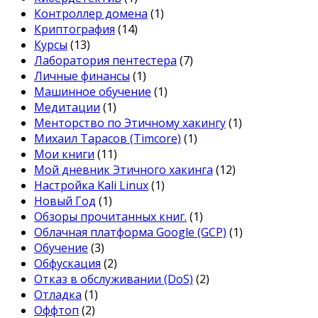
Контроллер домена
(1)
Криптография
(14)
Курсы
(13)
Лаборатория пентестера
(7)
Личные финансы
(1)
Машинное обучение
(1)
Медитации
(1)
Менторство по Этичному хакингу
(1)
Михаил Тарасов (Timcore)
(1)
Мои книги
(11)
Мой дневник Этичного хакинга
(12)
Настройка Kali Linux
(1)
Новый Год
(1)
Обзоры прочитанных книг.
(1)
Облачная платформа Google (GCP)
(1)
Обучение
(3)
Обфускация
(2)
Отказ в обслуживании (DoS)
(2)
Отладка
(1)
Оффтоп
(2)