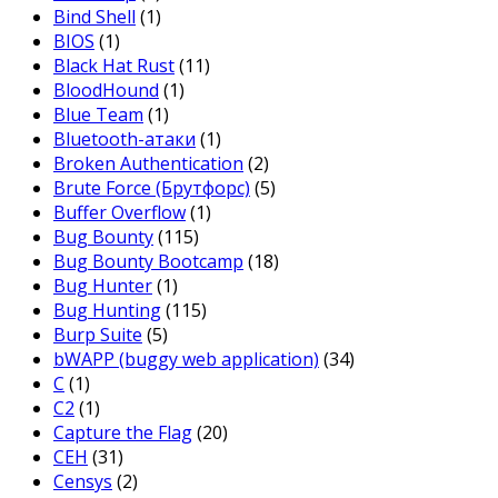
Bind Shell
(1)
BIOS
(1)
Black Hat Rust
(11)
BloodHound
(1)
Blue Team
(1)
Bluetooth-атаки
(1)
Broken Authentication
(2)
Brute Force (Брутфорс)
(5)
Buffer Overflow
(1)
Bug Bounty
(115)
Bug Bounty Bootcamp
(18)
Bug Hunter
(1)
Bug Hunting
(115)
Burp Suite
(5)
bWAPP (buggy web application)
(34)
C
(1)
C2
(1)
Capture the Flag
(20)
CEH
(31)
Censys
(2)