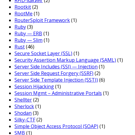
RFID-хакинг
(2)
Rootkit
(2)
RootMe
(1)
RouterSploit Framework
(1)
Ruby
(3)
Ruby — ERB
(1)
Ruby — Slim
(1)
Rust
(46)
Secure Socket Layer (SSL)
(1)
Security Assertion Markup Language (SAML)
(1)
Server Side Includes (SSI) — Injection
(1)
Server Side Request Forgery (SSRF)
(2)
Server Side Template Injection (SSTI)
(6)
Session Hijacking
(1)
Session Mgmt – Administrative Portals
(1)
Shellter
(2)
Sherlock
(1)
Shodan
(3)
Silky-CTF
(2)
Simple Object Access Protocol (SOAP)
(1)
SMB
(1)