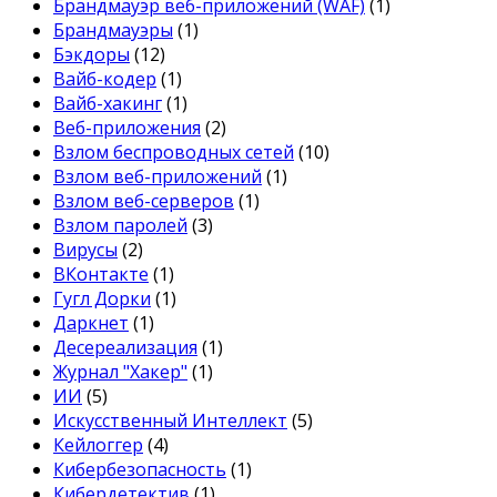
Брандмауэр веб-приложений (WAF)
(1)
Брандмауэры
(1)
Бэкдоры
(12)
Вайб-кодер
(1)
Вайб-хакинг
(1)
Веб-приложения
(2)
Взлом беспроводных сетей
(10)
Взлом веб-приложений
(1)
Взлом веб-серверов
(1)
Взлом паролей
(3)
Вирусы
(2)
ВКонтакте
(1)
Гугл Дорки
(1)
Даркнет
(1)
Десереализация
(1)
Журнал "Хакер"
(1)
ИИ
(5)
Искусственный Интеллект
(5)
Кейлоггер
(4)
Кибербезопасность
(1)
Кибердетектив
(1)