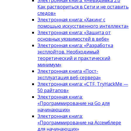
Электронная книга: «Невидимка 2.0
Как раствориться в Сети и не оставить
следов»
Электронная книга: «Хакинг с
помощью искусственного интеллекта»
Электронная книга: «Защита от
основных уязвимостей в вебе»
Электронная книга: «Разработка
эксплойтов. Необходимый
теоретический и практический
минимум»
Электронная книга «Пост-
эксплуатация веб-сервера»
Электронная книга: «CTF. TryHackMe —
50 райтапов»
Электронная книга:
«Программирование на Go для
начинающих»
Электронная книга:
«Программирование на Ассемблере
для начинающих»