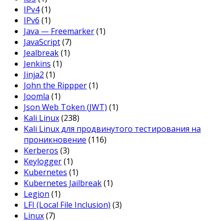
IPv4
(1)
IPv6
(1)
Java — Freemarker
(1)
JavaScript
(7)
Jealbreak
(1)
Jenkins
(1)
Jinja2
(1)
John the Rippper
(1)
Joomla
(1)
Json Web Token (JWT)
(1)
Kali Linux
(238)
Kali Linux для продвинутого тестирования на
проникновение
(116)
Kerberos
(3)
Keylogger
(1)
Kubernetes
(1)
Kubernetes Jailbreak
(1)
Legion
(1)
LFI (Local File Inclusion)
(3)
Linux
(7)