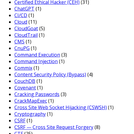
Certified Ethical Hacker (CEH)
(31)
ChatGPT
(1)
CI/CD
(1)
Cloud
(11)
CloudGoat
(5)
CloudTrail
(1)
CMS
(1)
CnuPG
(1)
Command Execution
(3)
Command Injection
(1)
Commix
(1)
Content Security Policy (Bypass)
(4)
CouchDB
(1)
Covenant
(1)
Cracking Passwords
(3)
CrackMapExec
(1)
Cross Site Web Socket Hijacking (CSWSH)
(1)
Cryptography
(1)
CSRF
(1)
CSRF — Cross Site Request Forgery
(8)
CTF
(25)