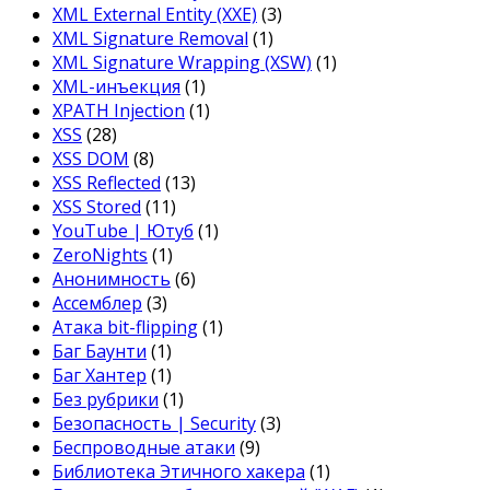
XML External Entity (XXE)
(3)
XML Signature Removal
(1)
XML Signature Wrapping (XSW)
(1)
XML-инъекция
(1)
XPATH Injection
(1)
XSS
(28)
XSS DOM
(8)
XSS Reflected
(13)
XSS Stored
(11)
YouTube | Ютуб
(1)
ZeroNights
(1)
Анонимность
(6)
Ассемблер
(3)
Атака bit-flipping
(1)
Баг Баунти
(1)
Баг Хантер
(1)
Без рубрики
(1)
Безопасность | Security
(3)
Беспроводные атаки
(9)
Библиотека Этичного хакера
(1)