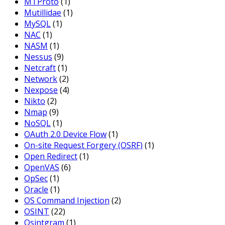
MTProto
(1)
Mutillidae
(1)
MySQL
(1)
NAC
(1)
NASM
(1)
Nessus
(9)
Netcraft
(1)
Network
(2)
Nexpose
(4)
Nikto
(2)
Nmap
(9)
NoSQL
(1)
OAuth 2.0 Device Flow
(1)
On-site Request Forgery (OSRF)
(1)
Open Redirect
(1)
OpenVAS
(6)
OpSec
(1)
Oracle
(1)
OS Command Injection
(2)
OSINT
(22)
Osintgram
(1)