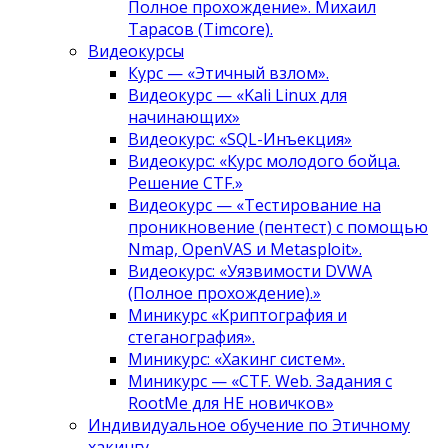
Полное прохождение». Михаил
Тарасов (Timcore).
Видеокурсы
Курс — «Этичный взлом».
Видеокурс — «Kali Linux для
начинающих»
Видеокурс: «SQL-Инъекция»
Видеокурс: «Курс молодого бойца.
Решение CTF.»
Видеокурс — «Тестирование на
проникновение (пентест) с помощью
Nmap, OpenVAS и Metasploit».
Видеокурс: «Уязвимости DVWA
(Полное прохождение).»
Миникурс «Криптография и
стеганография».
Миникурс: «Хакинг систем».
Миникурс — «CTF. Web. Задания с
RootMe для НЕ новичков»
Индивидуальное обучение по Этичному
хакингу.