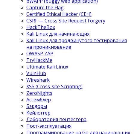
bWAPP (buggy web application)
Capture the Flag
Certified Ethical Hacker (CEH)
CSRF — Cross Site Request Forgery
HackTheBox
Kali Linux для начинающих
Kali Linux для продвинутого тестирования
на проникновение
OWASP ZAP
TryHackMe
Ultimate Kali Linux
VulnHub
Wireshark
XSS (Cross-site Scripting)
ZeroNights
Ассемблер
Бэкдоры
Кейлоггер
Лаборатория пентестера
Пост-эксплуатация
Программирование на Go для начинающих