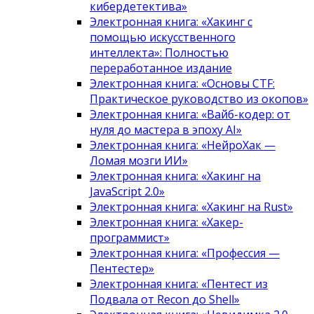
кибердетектива»
Электронная книга: «Хакинг с
помощью искусственного
интеллекта»: Полностью
переработанное издание
Электронная книга: «Основы CTF:
Практическое руководство из окопов»
Электронная книга: «Вайб-кодер: от
нуля до мастера в эпоху AI»
Электронная книга: «НейроХак —
Ломая мозги ИИ»
Электронная книга: «Хакинг на
JavaScript 2.0»
Электронная книга: «Хакинг на Rust»
Электронная книга: «Хакер-
программист»
Электронная книга: «Профессия —
Пентестер»
Электронная книга: «Пентест из
Подвала от Recon до Shell»