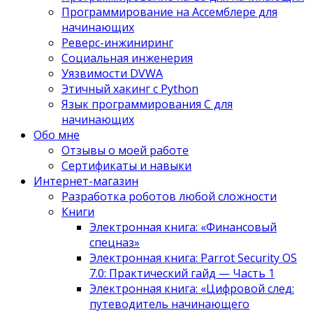
Программирование на Ассемблере для
начинающих
Реверс-инжиниринг
Социальная инженерия
Уязвимости DVWA
Этичный хакинг с Python
Язык программирования С для
начинающих
Обо мне
Отзывы о моей работе
Сертификаты и навыки
Интернет-магазин
Разработка роботов любой сложности
Книги
Электронная книга: «Финансовый
спецназ»
Электронная книга: Parrot Security OS
7.0: Практический гайд — Часть 1
Электронная книга: «Цифровой след:
путеводитель начинающего