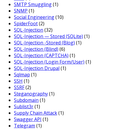
SMTP Smuggling
(1)
SNMP
(1)
Social Engineering
(10)
SpiderFoot
(2)
SQL-Injection
(32)
SQL-Injection — Stored (SQLite)
(1)
SQL-Injection -Stored (Blog)
(1)
SQL-Injection (Blind)
(6)
SQL-Injection (CAPTCHA)
(1)
SQL-Injection (Login Form/User)
(1)
SQL-Injection Drupal
(1)
Sqlmap
(1)
SSH
(1)
SSRF
(2)
Steganography
(1)
Subdomain
(1)
Sublist3r
(1)
Supply Chain Attack
(1)
Swagger API
(1)
Telegram
(1)