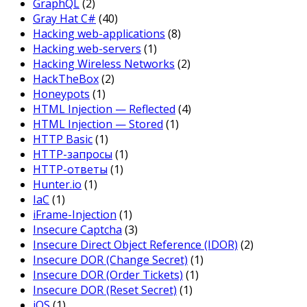
GraphQL
(2)
Gray Hat C#
(40)
Hacking web-applications
(8)
Hacking web-servers
(1)
Hacking Wireless Networks
(2)
HackTheBox
(2)
Honeypots
(1)
HTML Injection — Reflected
(4)
HTML Injection — Stored
(1)
HTTP Basic
(1)
HTTP-запросы
(1)
HTTP-ответы
(1)
Hunter.io
(1)
IaC
(1)
iFrame-Injection
(1)
Insecure Captcha
(3)
Insecure Direct Object Reference (IDOR)
(2)
Insecure DOR (Change Secret)
(1)
Insecure DOR (Order Tickets)
(1)
Insecure DOR (Reset Secret)
(1)
iOS
(1)