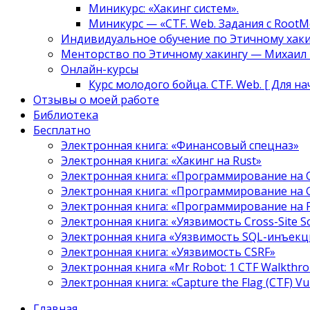
Миникурс: «Хакинг систем».
Миникурс — «CTF. Web. Задания с RootM
Индивидуальное обучение по Этичному хаки
Менторство по Этичному хакингу — Михаил Т
Онлайн-курсы
Курс молодого бойца. CTF. Web. [ Для н
Отзывы о моей работе
Библиотека
Бесплатно
Электронная книга: «Финансовый спецназ»
Электронная книга: «Хакинг на Rust»
Электронная книга: «Программирование на 
Электронная книга: «Программирование на 
Электронная книга: «Программирование на
Электронная книга: «Уязвимость Cross-Site S
Электронная книга «Уязвимость SQL-инъекци
Электронная книга: «Уязвимость CSRF»
Электронная книга «Mr Robot: 1 CTF Walkthr
Электронная книга: «Capture the Flag (CTF) V
Главная