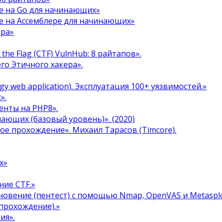
е на Go для начинающих»
е на Ассемблере для начинающих»
ера»
the Flag (CTF) VulnHub: 8 райтапов».
го Этичного хакера».
y web application). Эксплуатация 100+ уязвимостей.»
».
енты на PHP8».
инающих (базовый уровень)». (2020)
ое прохождение». Михаил Тарасов (Timcore).
х»
ние CTF.»
овение (пентест) с помощью Nmap, OpenVAS и Metasplo
прохождение).»
ия».