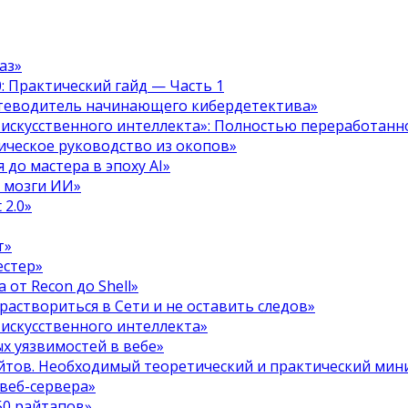
аз»
.0: Практический гайд — Часть 1
путеводитель начинающего кибердетектива»
 искусственного интеллекта»: Полностью переработанн
тическое руководство из окопов»
 до мастера в эпоху AI»
я мозги ИИ»
 2.0»
т»
естер»
 от Recon до Shell»
 раствориться в Сети и не оставить следов»
 искусственного интеллекта»
х уязвимостей в вебе»
ойтов. Необходимый теоретический и практический ми
 веб-сервера»
50 райтапов»