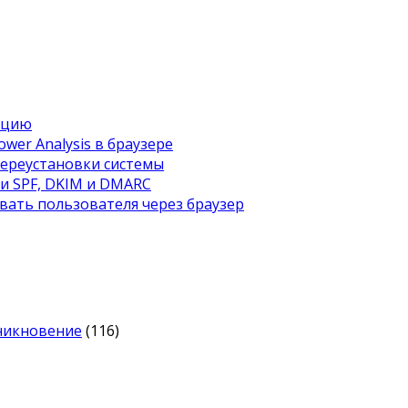
ацию
wer Analysis в браузере
переустановки системы
ти SPF, DKIM и DMARC
вать пользователя через браузер
оникновение
(116)