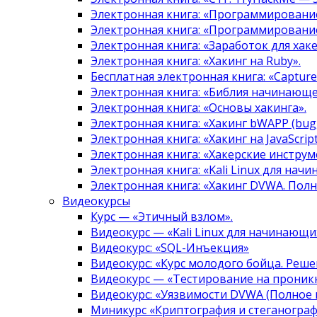
Электронная книга: «Программировани
Электронная книга: «Программировани
Электронная книга: «Заработок для хак
Электронная книга: «Хакинг на Ruby».
Бесплатная электронная книга: «Capture 
Электронная книга: «Библия начинающе
Электронная книга: «Основы хакинга».
Электронная книга: «Хакинг bWAPP (bugg
Электронная книга: «Хакинг на JavaScript
Электронная книга: «Хакерские инструм
Электронная книга: «Kali Linux для нач
Электронная книга: «Хакинг DVWA. Полн
Видеокурсы
Курс — «Этичный взлом».
Видеокурс — «Kali Linux для начинающи
Видеокурс: «SQL-Инъекция»
Видеокурс: «Курс молодого бойца. Реше
Видеокурс — «Тестирование на проникн
Видеокурс: «Уязвимости DVWA (Полное 
Миникурс «Криптография и стеганограф