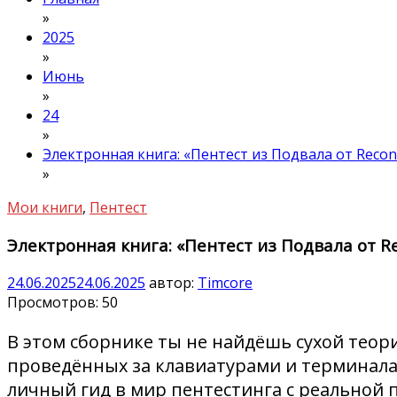
»
2025
»
Июнь
»
24
»
Электронная книга: «Пентест из Подвала от Recon 
»
Мои книги
,
Пентест
Электронная книга: «Пентест из Подвала от Re
24.06.2025
24.06.2025
автор:
Timcore
Просмотров:
50
В этом сборнике ты не найдёшь сухой теор
проведённых за клавиатурами и терминала
личный гид в мир пентестинга с реальной 