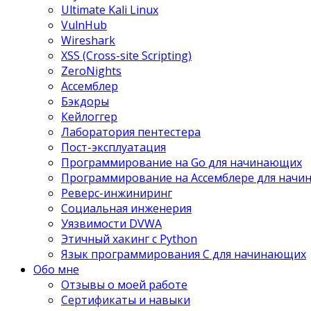
Ultimate Kali Linux
VulnHub
Wireshark
XSS (Cross-site Scripting)
ZeroNights
Ассемблер
Бэкдоры
Кейлоггер
Лаборатория пентестера
Пост-эксплуатация
Программирование на Go для начинающих
Программирование на Ассемблере для нач
Реверс-инжиниринг
Социальная инженерия
Уязвимости DVWA
Этичный хакинг с Python
Язык программирования С для начинающих
Обо мне
Отзывы о моей работе
Сертификаты и навыки