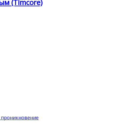
ым (Timcore)
на проникновение