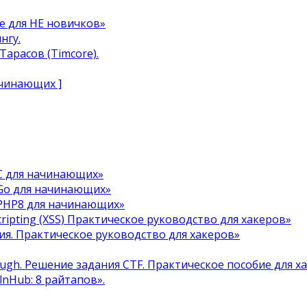
e для НЕ новичков»
нгу.
арасов (Timcore).
ачинающих ]
C для начинающих»
Go для начинающих»
 PHP8 для начинающих»
cripting (XSS) Практическое руководство для хакеров»
я. Практическое руководство для хакеров»
ough. Решение задания CTF. Практическое пособие для х
ulnHub: 8 райтапов».