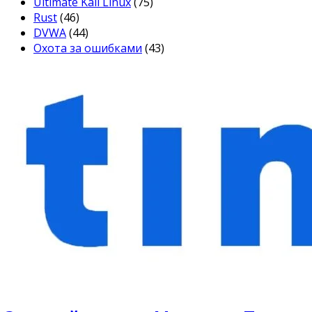
Ultimate Kali Linux
(75)
Rust
(46)
DVWA
(44)
Охота за ошибками
(43)