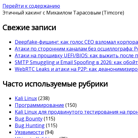
Перейти к содержанию
Этичный хакинг с Михаилом Тарасовым (Timcore)
Свежие записи
Deepfake-фишинг: как голос CEO взломал корпор
Атаки по сторонним каналам без осциллографа: Po
Атаки на прошивку UEFI/BIOS: как выжить после 
SMTP Smuggling и Email Spoofing в 2026: как обой
WebRTC Leaks и атаки на P2P: как деанонимизиро
Часто используемые рубрики
Kali Linux
(238)
Программирование
(150)
Kali Linux для продвинутого тестирования на пр
Bug Bounty
(115)
Bug Hunting
(115)
Уязвимости
(94)