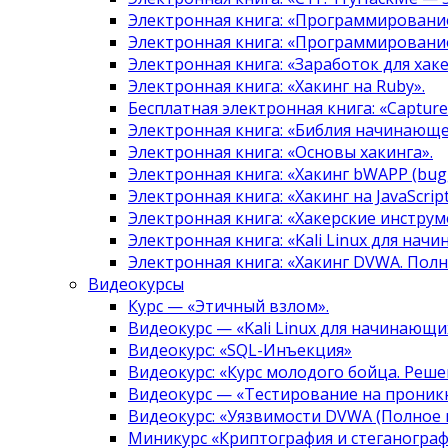
Электронная книга: «Программировани
Электронная книга: «Программировани
Электронная книга: «Заработок для хак
Электронная книга: «Хакинг на Ruby».
Бесплатная электронная книга: «Capture 
Электронная книга: «Библия начинающе
Электронная книга: «Основы хакинга».
Электронная книга: «Хакинг bWAPP (bugg
Электронная книга: «Хакинг на JavaScript
Электронная книга: «Хакерские инструм
Электронная книга: «Kali Linux для нач
Электронная книга: «Хакинг DVWA. Полн
Видеокурсы
Курс — «Этичный взлом».
Видеокурс — «Kali Linux для начинающи
Видеокурс: «SQL-Инъекция»
Видеокурс: «Курс молодого бойца. Реше
Видеокурс — «Тестирование на проникн
Видеокурс: «Уязвимости DVWA (Полное 
Миникурс «Криптография и стеганограф