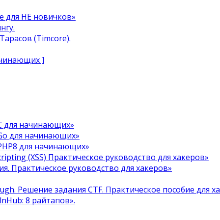
e для НЕ новичков»
нгу.
арасов (Timcore).
ачинающих ]
C для начинающих»
Go для начинающих»
 PHP8 для начинающих»
cripting (XSS) Практическое руководство для хакеров»
я. Практическое руководство для хакеров»
ough. Решение задания CTF. Практическое пособие для х
ulnHub: 8 райтапов».