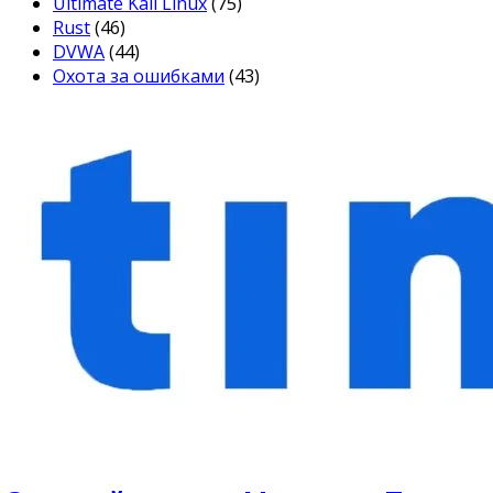
Ultimate Kali Linux
(75)
Rust
(46)
DVWA
(44)
Охота за ошибками
(43)