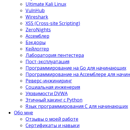
Ultimate Kali Linux
VulnHub
Wireshark
XSS (Cross-site Scripting)
ZeroNights
Ассемблер
Бэкдоры
Кейлоггер
Лаборатория пентестера
Пост-эксплуатация
Программирование на Go для начинающих
Программирование на Ассемблере для нач
Реверс-инжиниринг
Социальная инженерия
Уязвимости DVWA
Этичный хакинг с Python
Язык программирования С для начинающих
Обо мне
Отзывы о моей работе
Сертификаты и навыки