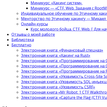
Миникурс: «Хакинг систем».
Миникурс — «CTF. Web. Задания с RootM
Индивидуальное обучение по Этичному хаки
Менторство по Этичному хакингу — Михаил Т
Онлайн-курсы
Курс молодого бойца. CTF. Web. [ Для н
Отзывы о моей работе
Библиотека
Бесплатно
Электронная книга: «Финансовый спецназ»
Электронная книга: «Хакинг на Rust»
Электронная книга: «Программирование на 
Электронная книга: «Программирование на 
Электронная книга: «Программирование на
Электронная книга: «Уязвимость Cross-Site S
Электронная книга «Уязвимость SQL-инъекци
Электронная книга: «Уязвимость CSRF»
Электронная книга «Mr Robot: 1 CTF Walkthr
Электронная книга: «Capture the Flag (CTF) V