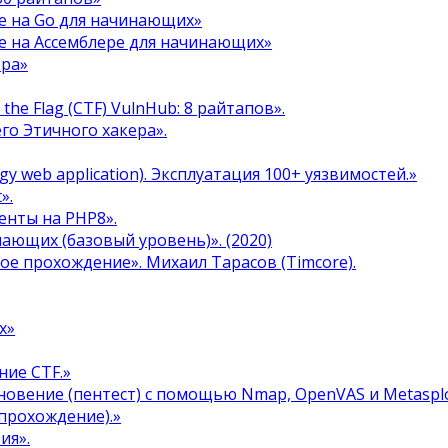
е на Go для начинающих»
е на Ассемблере для начинающих»
ера»
the Flag (CTF) VulnHub: 8 райтапов».
го Этичного хакера».
y web application). Эксплуатация 100+ уязвимостей.»
».
енты на PHP8».
инающих (базовый уровень)». (2020)
ое прохождение». Михаил Тарасов (Timcore).
х»
ние CTF.»
овение (пентест) с помощью Nmap, OpenVAS и Metasplo
прохождение).»
ия».