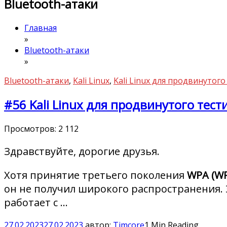
Bluetooth-атаки
Главная
»
Bluetooth-атаки
»
Bluetooth-атаки
,
Kali Linux
,
Kali Linux для продвинутог
#56 Kali Linux для продвинутого тес
Просмотров:
2 112
Здравствуйте, дорогие друзья.
Хотя принятие третьего поколения
WPA (W
он не получил широкого распространения. 
работает с …
27.02.2023
27.02.2023
автор:
Timcore
1 Min Reading