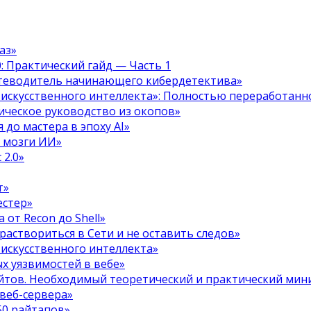
аз»
.0: Практический гайд — Часть 1
путеводитель начинающего кибердетектива»
 искусственного интеллекта»: Полностью переработанн
тическое руководство из окопов»
 до мастера в эпоху AI»
я мозги ИИ»
 2.0»
т»
естер»
 от Recon до Shell»
 раствориться в Сети и не оставить следов»
 искусственного интеллекта»
х уязвимостей в вебе»
ойтов. Необходимый теоретический и практический ми
 веб-сервера»
50 райтапов»