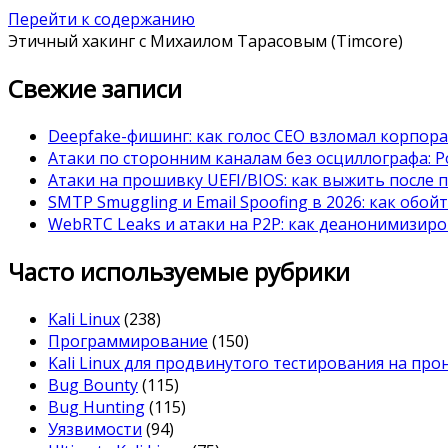
Перейти к содержанию
Этичный хакинг с Михаилом Тарасовым (Timcore)
Свежие записи
Deepfake-фишинг: как голос CEO взломал корпор
Атаки по сторонним каналам без осциллографа: Po
Атаки на прошивку UEFI/BIOS: как выжить после 
SMTP Smuggling и Email Spoofing в 2026: как обой
WebRTC Leaks и атаки на P2P: как деанонимизиро
Часто используемые рубрики
Kali Linux
(238)
Программирование
(150)
Kali Linux для продвинутого тестирования на пр
Bug Bounty
(115)
Bug Hunting
(115)
Уязвимости
(94)