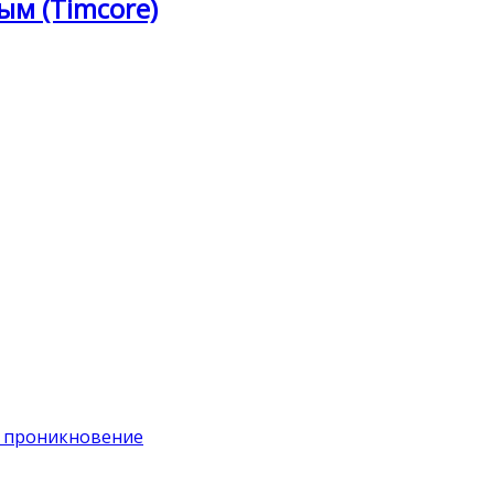
ым (Timcore)
на проникновение