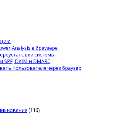
ацию
wer Analysis в браузере
переустановки системы
ти SPF, DKIM и DMARC
вать пользователя через браузер
оникновение
(116)