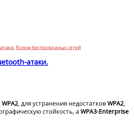
атаки
,
Взлом беспроводных сетей
uetooth-атаки.
у
WPA2
, для устранения недостатков
WPA2
,
ографическую стойкость, а
WPA3-Enterprise