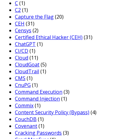
C
(1)
C2
(1)
Capture the Flag
(20)
CEH
(31)
Censys
(2)
Certified Ethical Hacker (CEH)
(31)
ChatGPT
(1)
CI/CD
(1)
Cloud
(11)
CloudGoat
(5)
CloudTrail
(1)
CMS
(1)
CnuPG
(1)
Command Execution
(3)
Command Injection
(1)
Commix
(1)
Content Security Policy (Bypass)
(4)
CouchDB
(1)
Covenant
(1)
Cracking Passwords
(3)