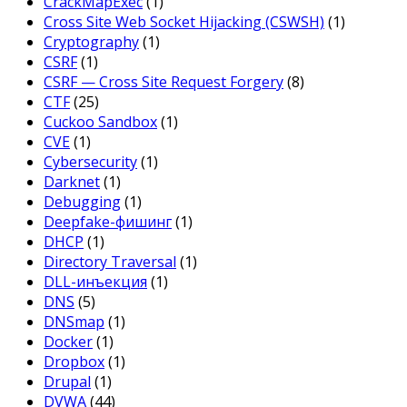
CrackMapExec
(1)
Cross Site Web Socket Hijacking (CSWSH)
(1)
Cryptography
(1)
CSRF
(1)
CSRF — Cross Site Request Forgery
(8)
CTF
(25)
Cuckoo Sandbox
(1)
CVE
(1)
Cybersecurity
(1)
Darknet
(1)
Debugging
(1)
Deepfake-фишинг
(1)
DHCP
(1)
Directory Traversal
(1)
DLL-инъекция
(1)
DNS
(5)
DNSmap
(1)
Docker
(1)
Dropbox
(1)
Drupal
(1)
DVWA
(44)