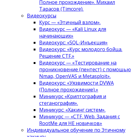
Полное прохождение». Михаил
Тарасов (Timcore).
Видеокурсы
Курс — «Этичный взлом».
Видеокурс — «Kali Linux для
начинающих»
Видеокурс: «SQL-Инъекция»
Видеокурс: «Курс молодого бойца.
Решение CTF.»
Видеокурс — «Тестирование на
проникновение (пентест) с помощью
Nmap, OpenVAS и Metasploit».
Видеокурс: «Уязвимости DVWA
(Полное прохождение).»
Миникурс «Криптография и
стеганография».
Миникурс: «Хакинг систем».
Миникурс — «CTF. Web. Задания с
RootMe для НЕ новичков»
Индивидуальное обучение по Этичному
хакингу.