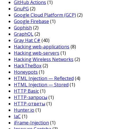
GitHub Actions
(1)
GnuPG
(2)
Google Cloud Platform (GCP)
(2)
Google Firebase
(1)
Gophish
(2)
GraphQL
(2)
Gray Hat C#
(40)
Hacking web-applications
(8)
Hacking web-servers
(1)
Hacking Wireless Networks
(2)
HackTheBox
(2)
Honeypots
(1)
HTML Injection — Reflected
(4)
HTML Injection — Stored
(1)
HTTP Basic
(1)
HTTP-запросы
(1)
HTTP-ответы
(1)
Hunter.io
(1)
IaC
(1)
iFrame-Injection
(1)
Insecure Captcha
(3)