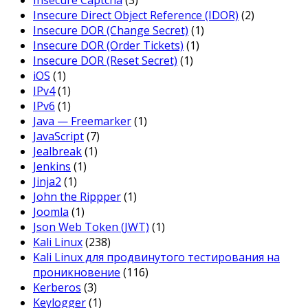
Insecure Direct Object Reference (IDOR)
(2)
Insecure DOR (Change Secret)
(1)
Insecure DOR (Order Tickets)
(1)
Insecure DOR (Reset Secret)
(1)
iOS
(1)
IPv4
(1)
IPv6
(1)
Java — Freemarker
(1)
JavaScript
(7)
Jealbreak
(1)
Jenkins
(1)
Jinja2
(1)
John the Rippper
(1)
Joomla
(1)
Json Web Token (JWT)
(1)
Kali Linux
(238)
Kali Linux для продвинутого тестирования на
проникновение
(116)
Kerberos
(3)
Keylogger
(1)