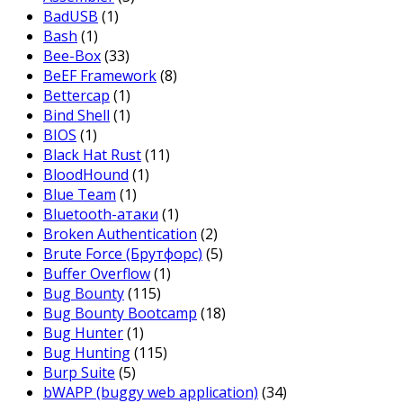
BadUSB
(1)
Bash
(1)
Bee-Box
(33)
BeEF Framework
(8)
Bettercap
(1)
Bind Shell
(1)
BIOS
(1)
Black Hat Rust
(11)
BloodHound
(1)
Blue Team
(1)
Bluetooth-атаки
(1)
Broken Authentication
(2)
Brute Force (Брутфорс)
(5)
Buffer Overflow
(1)
Bug Bounty
(115)
Bug Bounty Bootcamp
(18)
Bug Hunter
(1)
Bug Hunting
(115)
Burp Suite
(5)
bWAPP (buggy web application)
(34)