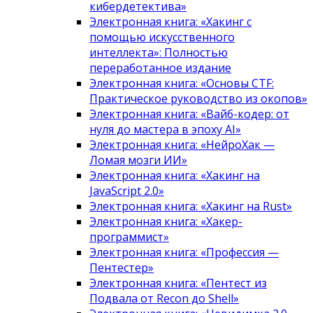
кибердетектива»
Электронная книга: «Хакинг с
помощью искусственного
интеллекта»: Полностью
переработанное издание
Электронная книга: «Основы CTF:
Практическое руководство из окопов»
Электронная книга: «Вайб-кодер: от
нуля до мастера в эпоху AI»
Электронная книга: «НейроХак —
Ломая мозги ИИ»
Электронная книга: «Хакинг на
JavaScript 2.0»
Электронная книга: «Хакинг на Rust»
Электронная книга: «Хакер-
программист»
Электронная книга: «Профессия —
Пентестер»
Электронная книга: «Пентест из
Подвала от Recon до Shell»