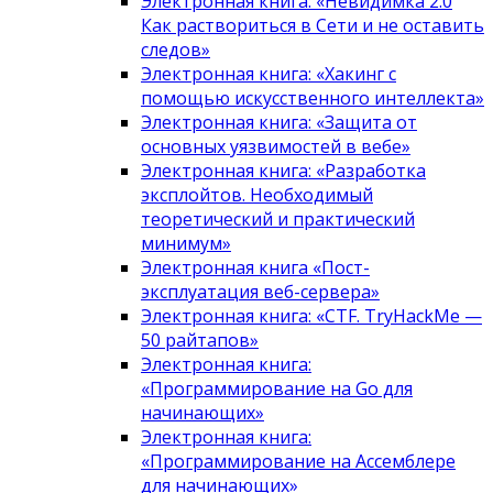
Электронная книга: «Невидимка 2.0
Как раствориться в Сети и не оставить
следов»
Электронная книга: «Хакинг с
помощью искусственного интеллекта»
Электронная книга: «Защита от
основных уязвимостей в вебе»
Электронная книга: «Разработка
эксплойтов. Необходимый
теоретический и практический
минимум»
Электронная книга «Пост-
эксплуатация веб-сервера»
Электронная книга: «CTF. TryHackMe —
50 райтапов»
Электронная книга:
«Программирование на Go для
начинающих»
Электронная книга:
«Программирование на Ассемблере
для начинающих»