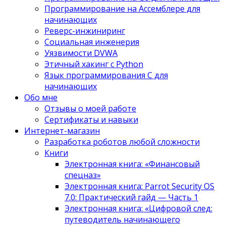
Программирование на Ассемблере для
начинающих
Реверс-инжиниринг
Социальная инженерия
Уязвимости DVWA
Этичный хакинг с Python
Язык программирования С для
начинающих
Обо мне
Отзывы о моей работе
Сертификаты и навыки
Интернет-магазин
Разработка роботов любой сложности
Книги
Электронная книга: «Финансовый
спецназ»
Электронная книга: Parrot Security OS
7.0: Практический гайд — Часть 1
Электронная книга: «Цифровой след:
путеводитель начинающего