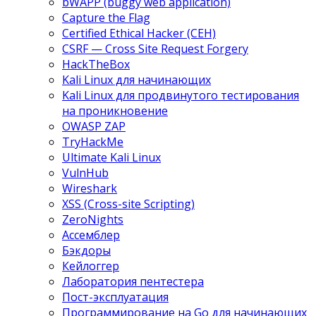
bWAPP (buggy web application)
Capture the Flag
Certified Ethical Hacker (CEH)
CSRF — Cross Site Request Forgery
HackTheBox
Kali Linux для начинающих
Kali Linux для продвинутого тестирования
на проникновение
OWASP ZAP
TryHackMe
Ultimate Kali Linux
VulnHub
Wireshark
XSS (Cross-site Scripting)
ZeroNights
Ассемблер
Бэкдоры
Кейлоггер
Лаборатория пентестера
Пост-эксплуатация
Программирование на Go для начинающих