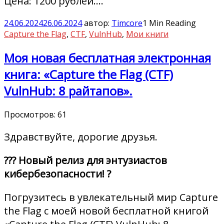
Цена: 1200 рублей.…
24.06.2024
26.06.2024
автор:
Timcore
1 Min Reading
Capture the Flag
,
CTF
,
VulnHub
,
Мои книги
Моя новая бесплатная электронная
книга: «Capture the Flag (CTF)
VulnHub: 8 райтапов».
Просмотров:
61
Здравствуйте, дорогие друзья.
??‍? Новый релиз для энтузиастов
кибербезопасности! ?
Погрузитесь в увлекательный мир Capture
the Flag с моей новой бесплатной книгой