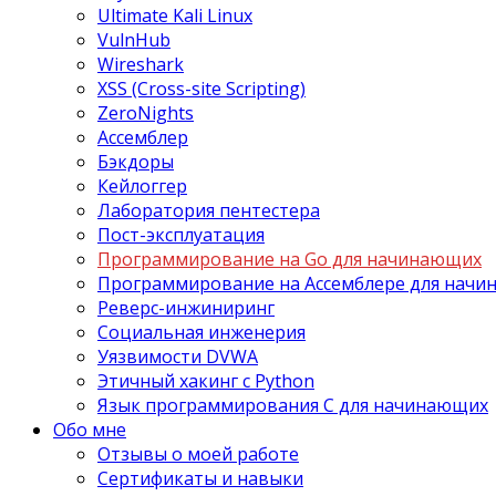
Ultimate Kali Linux
VulnHub
Wireshark
XSS (Cross-site Scripting)
ZeroNights
Ассемблер
Бэкдоры
Кейлоггер
Лаборатория пентестера
Пост-эксплуатация
Программирование на Go для начинающих
Программирование на Ассемблере для нач
Реверс-инжиниринг
Социальная инженерия
Уязвимости DVWA
Этичный хакинг с Python
Язык программирования С для начинающих
Обо мне
Отзывы о моей работе
Сертификаты и навыки