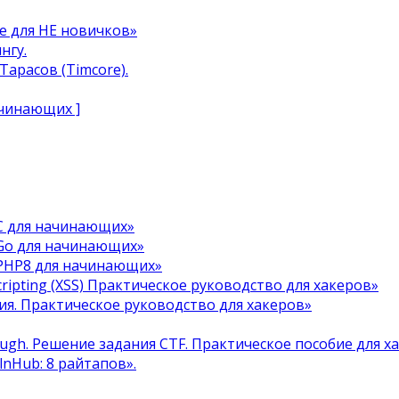
e для НЕ новичков»
нгу.
арасов (Timcore).
ачинающих ]
C для начинающих»
Go для начинающих»
 PHP8 для начинающих»
cripting (XSS) Практическое руководство для хакеров»
я. Практическое руководство для хакеров»
ough. Решение задания CTF. Практическое пособие для х
ulnHub: 8 райтапов».