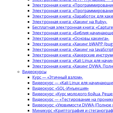
Электронная книга: «Программировани
Электронная книга: «Программировани
Электронная книга: «Заработок для хак
Электронная книга: «Хакинг на Ruby».
Бесплатная электронная книга: «Capture 
Электронная книга: «Библия начинающе
Электронная книга: «Основы хакинга».
Электронная книга: «Хакинг bWAPP (bugg
Электронная книга: «Хакинг на JavaScript
Электронная книга: «Хакерские инструм
Электронная книга: «Kali Linux для нач
Электронная книга: «Хакинг DVWA. Полн
Видеокурсы
Курс — «Этичный взлом».
Видеокурс — «Kali Linux для начинающи
Видеокурс: «SQL-Инъекция»
Видеокурс: «Курс молодого бойца. Реше
Видеокурс — «Тестирование на проникн
Видеокурс: «Уязвимости DVWA (Полное 
Миникурс «Криптография и стеганограф