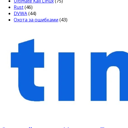
Ultimate Kali Linux
(75)
Rust
(46)
DVWA
(44)
Охота за ошибками
(43)