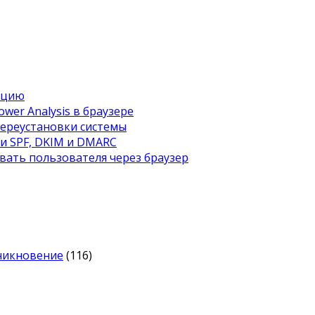
ацию
wer Analysis в браузере
переустановки системы
ти SPF, DKIM и DMARC
вать пользователя через браузер
оникновение
(116)