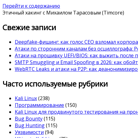
Перейти к содержанию
Этичный хакинг с Михаилом Тарасовым (Timcore)
Свежие записи
Deepfake-фишинг: как голос CEO взломал корпор
Атаки по сторонним каналам без осциллографа: Po
Атаки на прошивку UEFI/BIOS: как выжить после 
SMTP Smuggling и Email Spoofing в 2026: как обой
WebRTC Leaks и атаки на P2P: как деанонимизиро
Часто используемые рубрики
Kali Linux
(238)
Программирование
(150)
Kali Linux для продвинутого тестирования на пр
Bug Bounty
(115)
Bug Hunting
(115)
Уязвимости
(94)