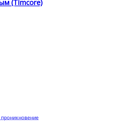
ым (Timcore)
на проникновение