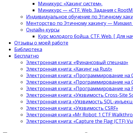
Миникурс: «Хакинг систем».
Миникурс — «CTF. Web. Задания с RootM
Индивидуальное обучение по Этичному хаки
Менторство по Этичному хакингу — Михаил Т
Онлайн-курсы
Курс молодого бойца. CTF. Web. [ Для н
Отзывы о моей работе
Библиотека
Бесплатно
Электронная книга: «Финансовый спецназ»
Электронная книга: «Хакинг на Rust»
Электронная книга: «Программирование на 
Электронная книга: «Программирование на 
Электронная книга: «Программирование на
Электронная книга: «Уязвимость Cross-Site S
Электронная книга «Уязвимость SQL-инъекци
Электронная книга: «Уязвимость CSRF»
Электронная книга «Mr Robot: 1 CTF Walkthr
Электронная книга: «Capture the Flag (CTF) V