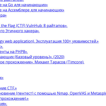
е на Go для начинающих»
е на Ассемблере для начинающих»
ера»
the Flag (CTF) VulnHub: 8 райтапов».
го Этичного хакера».
y web application). Эксплуатация 100+ уязвимостей.»
».
енты на PHP8».
инающих (базовый уровень)». (2020)
ое прохождение». Михаил Тарасов (Timcore).
х»
ние CTF.»
овение (пентест) с помощью Nmap, OpenVAS и Metasplo
прохождение).»
ия».