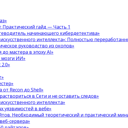
аз»
.0: Практический гайд — Часть 1
путеводитель начинающего кибердетектива»
 искусственного интеллекта»: Полностью переработанн
тическое руководство из окопов»
 до мастера в эпоху AI»
я мозги ИИ»
 2.0»
т»
естер»
 от Recon до Shell»
 раствориться в Сети и не оставить следов»
 искусственного интеллекта»
х уязвимостей в вебе»
ойтов. Необходимый теоретический и практический ми
 веб-сервера»
50 райтапов»