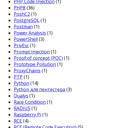
PHP Code Injection
(1)
PHP8
(36)
PoshC2
(1)
PostgreSQL
(1)
Postman
(1)
Power Analysis
(1)
PowerShell
(3)
PrivEsc
(1)
Prompt Injection
(1)
Proof of concept (POC)
(1)
Prototype Pollution
(1)
ProxyChains
(1)
PTP
(1)
Python
(14)
Python для пентестера
(3)
Qualys
(1)
Race Condition
(1)
RADIUS
(1)
Raspberry Pi
(1)
RCE
(4)
RCE (Remote Code Execution)
(5)