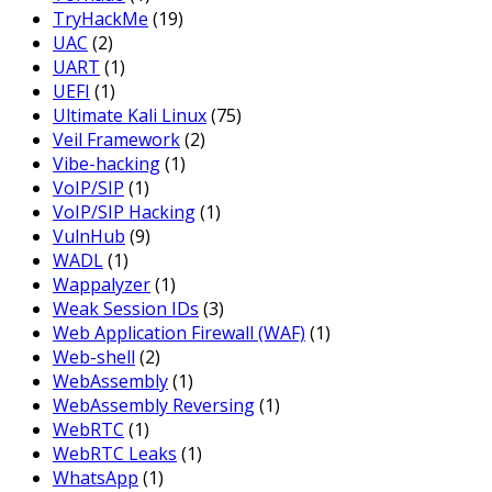
TryHackMe
(19)
UAC
(2)
UART
(1)
UEFI
(1)
Ultimate Kali Linux
(75)
Veil Framework
(2)
Vibe-hacking
(1)
VoIP/SIP
(1)
VoIP/SIP Hacking
(1)
VulnHub
(9)
WADL
(1)
Wappalyzer
(1)
Weak Session IDs
(3)
Web Application Firewall (WAF)
(1)
Web-shell
(2)
WebAssembly
(1)
WebAssembly Reversing
(1)
WebRTC
(1)
WebRTC Leaks
(1)
WhatsApp
(1)