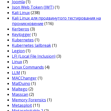
Joomla
(1)
Json Web Token (JWT)
(1)
Kali Linux
(238)
Kali Linux для продвинутого тестирования на
проникновение
(116)
Kerberos
(3)
Keylogger
(1)
Kubernetes
(1)
Kubernetes Jailbreak
(1)
Legion
(1)
LFI (Local File Inclusion)
(3)
Linux
(7)
Linux Commands
(4)
LLM
(1)
MACChanger
(1)
MalDuino
(1)
Maltego
(2)
Masscan
(2)
Memory Forensics
(1)
Metasploit
(11)
Metasploitable 2
(2)