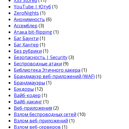
XSS Stored
(11)
YouTube | Ютуб
(1)
ZeroNights
(1)
Анонимность
(6)
Ассемблер
(3)
Атака bit-flipping
(1)
Баг Баунти
(1)
Баг Хантер
(1)
Без рубрики
(1)
Безопасность | Security
(3)
Беспроводные атаки
(9)
Библиотека Этичного хакера
(1)
Брандмауэр веб-приложений (WAF)
(1)
Брандмауэры
(1)
Бэкдоры
(12)
Вайб-кодер
(1)
Вайб-хакинг
(1)
Веб-приложения
(2)
Взлом беспроводных сетей
(10)
Взлом веб-приложений
(1)
Взлом веб-серверов
(1)