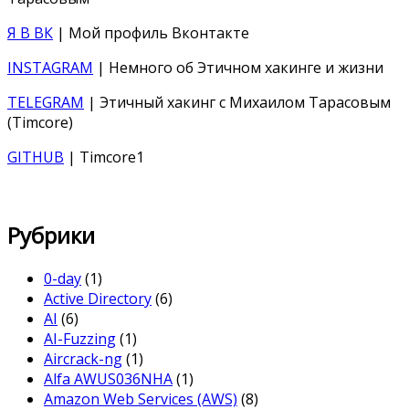
Я В ВК
| Мой профиль Вконтакте
INSTAGRAM
| Немного об Этичном хакинге и жизни
TELEGRAM
| Этичный хакинг с Михаилом Тарасовым
(Timcore)
GITHUB
| Timcore1
Рубрики
0-day
(1)
Active Directory
(6)
AI
(6)
AI-Fuzzing
(1)
Aircrack-ng
(1)
Alfa AWUS036NHA
(1)
Amazon Web Services (AWS)
(8)