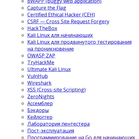
bWAPP (buggy web application)
Capture the Flag
Certified Ethical Hacker (CEH)
CSRF — Cross Site Request Forgery
HackTheBox
Kali Linux для начинающих
Kali Linux для продвинутого тестирования
на проникновение
OWASP ZAP
TryHackMe
Ultimate Kali Linux
VulnHub
Wireshark
XSS (Cross-site Scripting)
ZeroNights
Ассемблер
Бэкдоры
Кейлоггер
Лаборатория пентестера
Пост-эксплуатация
Программирование на Go для начинающих