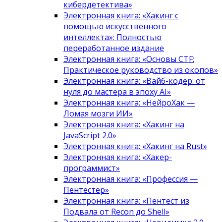
кибердетектива»
Электронная книга: «Хакинг с
помощью искусственного
интеллекта»: Полностью
переработанное издание
Электронная книга: «Основы CTF:
Практическое руководство из окопов»
Электронная книга: «Вайб-кодер: от
нуля до мастера в эпоху AI»
Электронная книга: «НейроХак —
Ломая мозги ИИ»
Электронная книга: «Хакинг на
JavaScript 2.0»
Электронная книга: «Хакинг на Rust»
Электронная книга: «Хакер-
программист»
Электронная книга: «Профессия —
Пентестер»
Электронная книга: «Пентест из
Подвала от Recon до Shell»