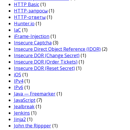
HTTP Basic
(1)
HTTP-запросы
(1)
HTTP-ответы
(1)
Hunter.io
(1)
IaC
(1)
iFrame-Injection
(1)
Insecure Captcha
(3)
Insecure Direct Object Reference (IDOR)
(2)
Insecure DOR (Change Secret)
(1)
Insecure DOR (Order Tickets)
(1)
Insecure DOR (Reset Secret)
(1)
iOS
(1)
IPv4
(1)
IPv6
(1)
Java — Freemarker
(1)
JavaScript
(7)
Jealbreak
(1)
Jenkins
(1)
Jinja2
(1)
John the Rippper
(1)