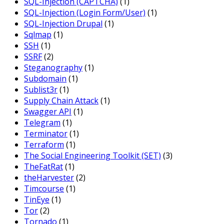
SQL-Injection (CAPTCHA)
(1)
SQL-Injection (Login Form/User)
(1)
SQL-Injection Drupal
(1)
Sqlmap
(1)
SSH
(1)
SSRF
(2)
Steganography
(1)
Subdomain
(1)
Sublist3r
(1)
Supply Chain Attack
(1)
Swagger API
(1)
Telegram
(1)
Terminator
(1)
Terraform
(1)
The Social Engineering Toolkit (SET)
(3)
TheFatRat
(1)
theHarvester
(2)
Timcourse
(1)
TinEye
(1)
Tor
(2)
Tornado
(1)