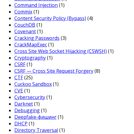
Command Injection
(1)
Commix
(1)
Content Security Policy (Bypass)
(4)
CouchDB
(1)
Covenant
(1)
Cracking Passwords
(3)
CrackMapExec
(1)
Cross Site Web Socket Hijacking (CSWSH)
(1)
Cryptography
(1)
CSRF
(1)
CSRF — Cross Site Request Forgery
(8)
CTF
(25)
Cuckoo Sandbox
(1)
CVE
(1)
Cybersecurity
(1)
Darknet
(1)
Debugging
(1)
Deepfake-фишинг
(1)
DHCP
(1)
Directory Traversal
(1)