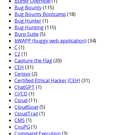
Buffer Overflow
(1)
Bug Bounty
(115)
Bug Bounty Bootcamp
(18)
Bug Hunter
(1)
Bug Hunting
(115)
Burp Suite
(5)
bWAPP (buggy web application)
(34)
C
(1)
C2
(1)
Capture the Flag
(20)
CEH
(31)
Censys
(2)
Certified Ethical Hacker (CEH)
(31)
ChatGPT
(1)
CI/CD
(1)
Cloud
(11)
CloudGoat
(5)
CloudTrail
(1)
CMS
(1)
CnuPG
(1)
Command Execution
(3)