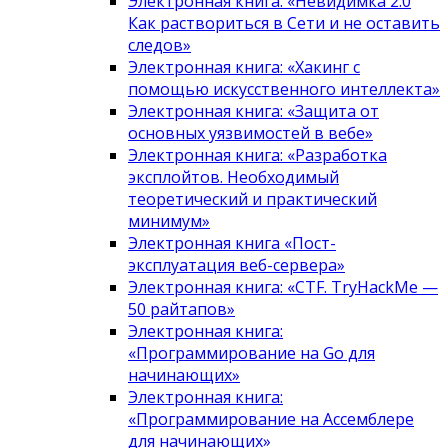
Электронная книга: «Невидимка 2.0
Как раствориться в Сети и не оставить
следов»
Электронная книга: «Хакинг с
помощью искусственного интеллекта»
Электронная книга: «Защита от
основных уязвимостей в вебе»
Электронная книга: «Разработка
эксплойтов. Необходимый
теоретический и практический
минимум»
Электронная книга «Пост-
эксплуатация веб-сервера»
Электронная книга: «CTF. TryHackMe —
50 райтапов»
Электронная книга:
«Программирование на Go для
начинающих»
Электронная книга:
«Программирование на Ассемблере
для начинающих»