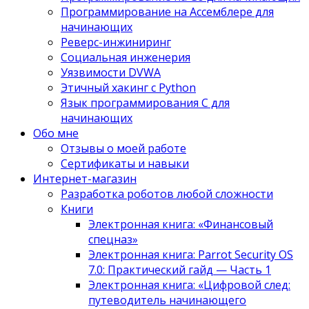
Программирование на Ассемблере для
начинающих
Реверс-инжиниринг
Социальная инженерия
Уязвимости DVWA
Этичный хакинг с Python
Язык программирования С для
начинающих
Обо мне
Отзывы о моей работе
Сертификаты и навыки
Интернет-магазин
Разработка роботов любой сложности
Книги
Электронная книга: «Финансовый
спецназ»
Электронная книга: Parrot Security OS
7.0: Практический гайд — Часть 1
Электронная книга: «Цифровой след:
путеводитель начинающего