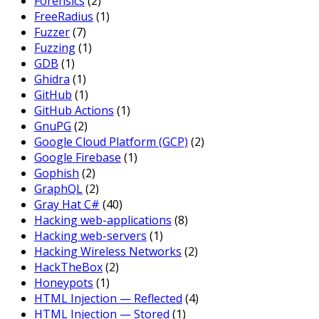
Forensics
(2)
FreeRadius
(1)
Fuzzer
(7)
Fuzzing
(1)
GDB
(1)
Ghidra
(1)
GitHub
(1)
GitHub Actions
(1)
GnuPG
(2)
Google Cloud Platform (GCP)
(2)
Google Firebase
(1)
Gophish
(2)
GraphQL
(2)
Gray Hat C#
(40)
Hacking web-applications
(8)
Hacking web-servers
(1)
Hacking Wireless Networks
(2)
HackTheBox
(2)
Honeypots
(1)
HTML Injection — Reflected
(4)
HTML Injection — Stored
(1)