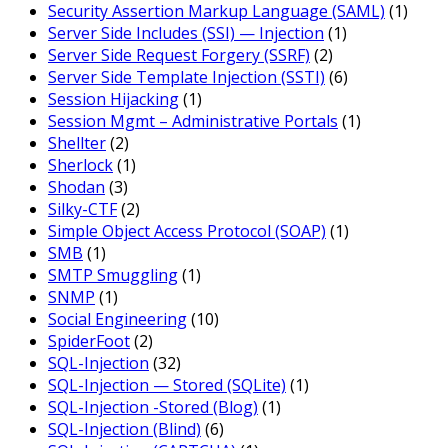
Security Assertion Markup Language (SAML)
(1)
Server Side Includes (SSI) — Injection
(1)
Server Side Request Forgery (SSRF)
(2)
Server Side Template Injection (SSTI)
(6)
Session Hijacking
(1)
Session Mgmt – Administrative Portals
(1)
Shellter
(2)
Sherlock
(1)
Shodan
(3)
Silky-CTF
(2)
Simple Object Access Protocol (SOAP)
(1)
SMB
(1)
SMTP Smuggling
(1)
SNMP
(1)
Social Engineering
(10)
SpiderFoot
(2)
SQL-Injection
(32)
SQL-Injection — Stored (SQLite)
(1)
SQL-Injection -Stored (Blog)
(1)
SQL-Injection (Blind)
(6)