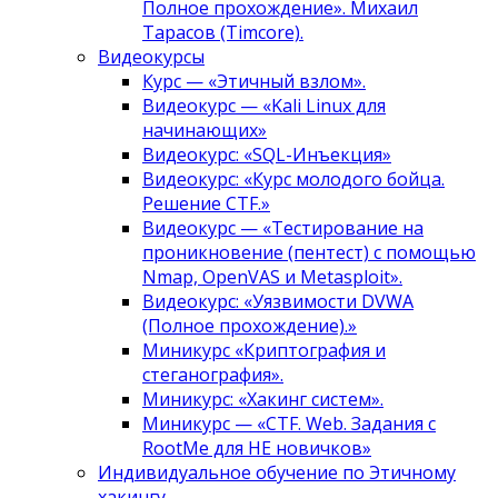
Полное прохождение». Михаил
Тарасов (Timcore).
Видеокурсы
Курс — «Этичный взлом».
Видеокурс — «Kali Linux для
начинающих»
Видеокурс: «SQL-Инъекция»
Видеокурс: «Курс молодого бойца.
Решение CTF.»
Видеокурс — «Тестирование на
проникновение (пентест) с помощью
Nmap, OpenVAS и Metasploit».
Видеокурс: «Уязвимости DVWA
(Полное прохождение).»
Миникурс «Криптография и
стеганография».
Миникурс: «Хакинг систем».
Миникурс — «CTF. Web. Задания с
RootMe для НЕ новичков»
Индивидуальное обучение по Этичному
хакингу.