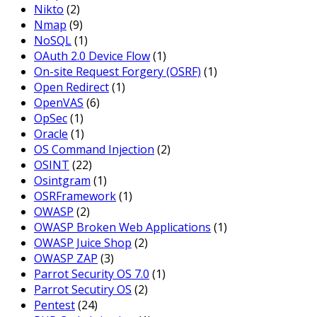
Nikto
(2)
Nmap
(9)
NoSQL
(1)
OAuth 2.0 Device Flow
(1)
On-site Request Forgery (OSRF)
(1)
Open Redirect
(1)
OpenVAS
(6)
OpSec
(1)
Oracle
(1)
OS Command Injection
(2)
OSINT
(22)
Osintgram
(1)
OSRFramework
(1)
OWASP
(2)
OWASP Broken Web Applications
(1)
OWASP Juice Shop
(2)
OWASP ZAP
(3)
Parrot Security OS 7.0
(1)
Parrot Secutiry OS
(2)
Pentest
(24)