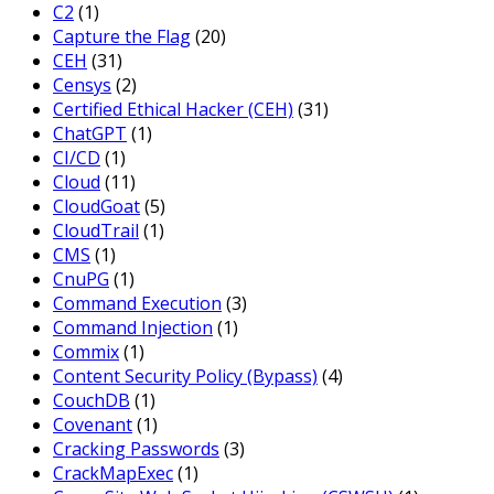
C2
(1)
Capture the Flag
(20)
CEH
(31)
Censys
(2)
Certified Ethical Hacker (CEH)
(31)
ChatGPT
(1)
CI/CD
(1)
Cloud
(11)
CloudGoat
(5)
CloudTrail
(1)
CMS
(1)
CnuPG
(1)
Command Execution
(3)
Command Injection
(1)
Commix
(1)
Content Security Policy (Bypass)
(4)
CouchDB
(1)
Covenant
(1)
Cracking Passwords
(3)
CrackMapExec
(1)