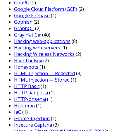
GnuPG
(2)
Google Cloud Platform (GCP)
(2)
Google Firebase
(1)
Gophish
(2)
GraphQL
(2)
Gray Hat C#
(40)
Hacking web-applications
(8)
Hacking web-servers
(1)
Hacking Wireless Networks
(2)
HackTheBox
(2)
Honeypots
(1)
HTML Injection — Reflected
(4)
HTML Injection — Stored
(1)
HTTP Basic
(1)
HTTP-запросы
(1)
HTTP-ответы
(1)
Hunter.io
(1)
IaC
(1)
iFrame-Injection
(1)
Insecure Captcha
(3)