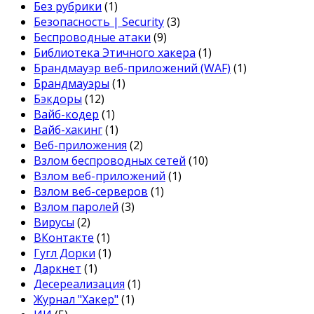
Без рубрики
(1)
Безопасность | Security
(3)
Беспроводные атаки
(9)
Библиотека Этичного хакера
(1)
Брандмауэр веб-приложений (WAF)
(1)
Брандмауэры
(1)
Бэкдоры
(12)
Вайб-кодер
(1)
Вайб-хакинг
(1)
Веб-приложения
(2)
Взлом беспроводных сетей
(10)
Взлом веб-приложений
(1)
Взлом веб-серверов
(1)
Взлом паролей
(3)
Вирусы
(2)
ВКонтакте
(1)
Гугл Дорки
(1)
Даркнет
(1)
Десереализация
(1)
Журнал "Хакер"
(1)