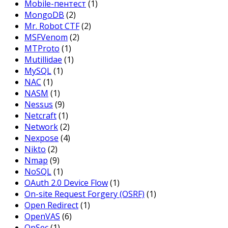
Mobile-пентест
(1)
MongoDB
(2)
Mr. Robot CTF
(2)
MSFVenom
(2)
MTProto
(1)
Mutillidae
(1)
MySQL
(1)
NAC
(1)
NASM
(1)
Nessus
(9)
Netcraft
(1)
Network
(2)
Nexpose
(4)
Nikto
(2)
Nmap
(9)
NoSQL
(1)
OAuth 2.0 Device Flow
(1)
On-site Request Forgery (OSRF)
(1)
Open Redirect
(1)
OpenVAS
(6)
OpSec
(1)