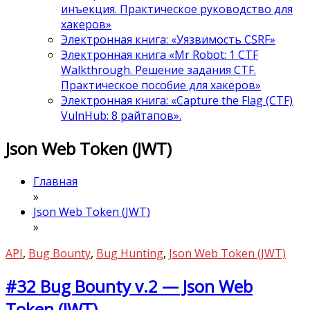
инъекция. Практическое руководство для
хакеров»
Электронная книга: «Уязвимость CSRF»
Электронная книга «Mr Robot: 1 CTF
Walkthrough. Решение задания CTF.
Практическое пособие для хакеров»
Электронная книга: «Capture the Flag (CTF)
VulnHub: 8 райтапов».
Json Web Token (JWT)
Главная
»
Json Web Token (JWT)
»
API
,
Bug Bounty
,
Bug Hunting
,
Json Web Token (JWT)
#32 Bug Bounty v.2 — Json Web
Token (JWT)