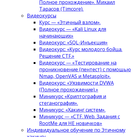
Полное прохождение». Михаил
Тарасов (Timcore).
Видеокурсы
Курс — «Этичный взлом».
Видеокурс — «Kali Linux для
начинающих»
Видеокурс: «SQL-Инъекция»
Видеокурс: «Курс молодого бойца.
Решение CTF.»
Видеокурс — «Тестирование на
проникновение (пентест) с помощью
Nmap, OpenVAS и Metasploit».
Видеокурс: «Уязвимости DVWA
(Полное прохождение).»
Миникурс «Криптография и
стеганография».
Миникурс: «Хакинг систем».
Миникурс — «CTF. Web. Задания с
RootMe для НЕ новичков»
Индивидуальное обучение по Этичному
хакингу.