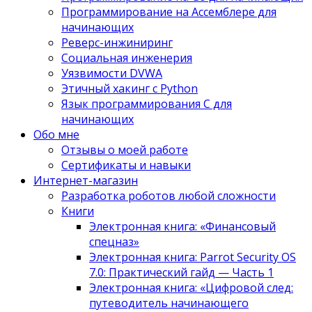
Программирование на Ассемблере для
начинающих
Реверс-инжиниринг
Социальная инженерия
Уязвимости DVWA
Этичный хакинг с Python
Язык программирования С для
начинающих
Обо мне
Отзывы о моей работе
Сертификаты и навыки
Интернет-магазин
Разработка роботов любой сложности
Книги
Электронная книга: «Финансовый
спецназ»
Электронная книга: Parrot Security OS
7.0: Практический гайд — Часть 1
Электронная книга: «Цифровой след:
путеводитель начинающего