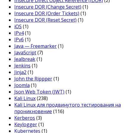
Insecure Direct Object Reference (IDOR)
(2)
Insecure DOR (Change Secret)
(1)
Insecure DOR (Order Tickets)
(1)
Insecure DOR (Reset Secret)
(1)
iOS
(1)
IPv4
(1)
IPv6
(1)
Java — Freemarker
(1)
JavaScript
(7)
Jealbreak
(1)
Jenkins
(1)
Jinja2
(1)
John the Rippper
(1)
Joomla
(1)
Json Web Token (JWT)
(1)
Kali Linux
(238)
Kali Linux для продвинутого тестирования на
проникновение
(116)
Kerberos
(3)
Keylogger
(1)
Kubernetes
(1)