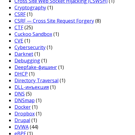
Cross Site Web Socket Hijacking (CSWSH)
(1)
Cryptography
(1)
CSRF
(1)
CSRF — Cross Site Request Forgery
(8)
CTF
(25)
Cuckoo Sandbox
(1)
CVE
(1)
Cybersecurity
(1)
Darknet
(1)
Debugging
(1)
Deepfake-фишинг
(1)
DHCP
(1)
Directory Traversal
(1)
DLL-инъекция
(1)
DNS
(5)
DNSmap
(1)
Docker
(1)
Dropbox
(1)
Drupal
(1)
DVWA
(44)
eBPF
(1)