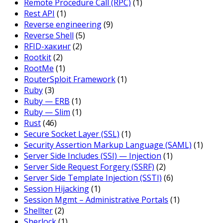
Remote Procedure Call (RPC)
(1)
Rest API
(1)
Reverse engineering
(9)
Reverse Shell
(5)
RFID-хакинг
(2)
Rootkit
(2)
RootMe
(1)
RouterSploit Framework
(1)
Ruby
(3)
Ruby — ERB
(1)
Ruby — Slim
(1)
Rust
(46)
Secure Socket Layer (SSL)
(1)
Security Assertion Markup Language (SAML)
(1)
Server Side Includes (SSI) — Injection
(1)
Server Side Request Forgery (SSRF)
(2)
Server Side Template Injection (SSTI)
(6)
Session Hijacking
(1)
Session Mgmt – Administrative Portals
(1)
Shellter
(2)
Sherlock
(1)