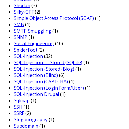
Shodan
(3)
Silky-CTF
(2)
Simple Object Access Protocol (SOAP)
(1)
SMB
(1)
SMTP Smuggling
(1)
SNMP
(1)
Social Engineering
(10)
SpiderFoot
(2)
SQL-Injection
(32)
SQL-Injection — Stored (SQLite)
(1)
SQL-Injection -Stored (Blog)
(1)
SQL-Injection (Blind)
(6)
SQL-Injection (CAPTCHA)
(1)
SQL-Injection (Login Form/User)
(1)
SQL-Injection Drupal
(1)
Sqlmap
(1)
SSH
(1)
SSRF
(2)
Steganography
(1)
Subdomain
(1)