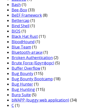
Bash
(1)
Bee-Box
(33)
BeEF Framework
(8)
Bettercap
(1)
Bind Shell
(1)
BIOS
(1)
Black Hat Rust
(11)
BloodHound
(1)
Blue Team
(1)
Bluetooth-атаки
(1)
Broken Authentication
(2)
Brute Force (Брутфорс)
(5)
Buffer Overflow
(1)
Bug Bounty
(115)
Bug Bounty Bootcamp
(18)
Bug Hunter
(1)
Bug Hunting
(115)
Burp Suite
(5)
bWAPP (buggy web application)
(34)
C
(1)