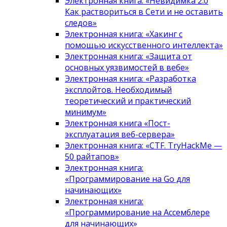
Электронная книга: «Невидимка 2.0
Как раствориться в Сети и не оставить
следов»
Электронная книга: «Хакинг с
помощью искусственного интеллекта»
Электронная книга: «Защита от
основных уязвимостей в вебе»
Электронная книга: «Разработка
эксплойтов. Необходимый
теоретический и практический
минимум»
Электронная книга «Пост-
эксплуатация веб-сервера»
Электронная книга: «CTF. TryHackMe —
50 райтапов»
Электронная книга:
«Программирование на Go для
начинающих»
Электронная книга:
«Программирование на Ассемблере
для начинающих»