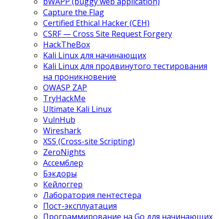
bWAPP (buggy web application)
Capture the Flag
Certified Ethical Hacker (CEH)
CSRF — Cross Site Request Forgery
HackTheBox
Kali Linux для начинающих
Kali Linux для продвинутого тестирования
на проникновение
OWASP ZAP
TryHackMe
Ultimate Kali Linux
VulnHub
Wireshark
XSS (Cross-site Scripting)
ZeroNights
Ассемблер
Бэкдоры
Кейлоггер
Лаборатория пентестера
Пост-эксплуатация
Программирование на Go для начинающих