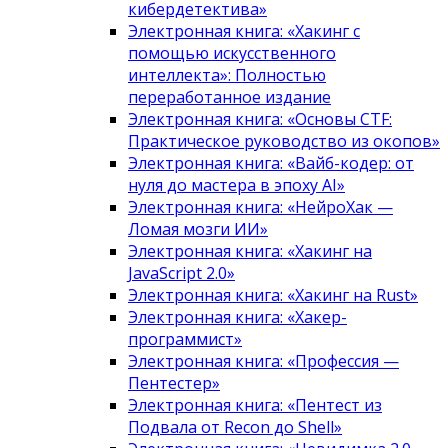
кибердетектива»
Электронная книга: «Хакинг с
помощью искусственного
интеллекта»: Полностью
переработанное издание
Электронная книга: «Основы CTF:
Практическое руководство из окопов»
Электронная книга: «Вайб-кодер: от
нуля до мастера в эпоху AI»
Электронная книга: «НейроХак —
Ломая мозги ИИ»
Электронная книга: «Хакинг на
JavaScript 2.0»
Электронная книга: «Хакинг на Rust»
Электронная книга: «Хакер-
программист»
Электронная книга: «Профессия —
Пентестер»
Электронная книга: «Пентест из
Подвала от Recon до Shell»