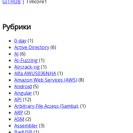
GITHUB
| Timcore1
Рубрики
0-day
(1)
Active Directory
(6)
AI
(6)
AI-Fuzzing
(1)
Aircrack-ng
(1)
Alfa AWUS036NHA
(1)
Amazon Web Services (AWS)
(8)
Android
(5)
Angular
(1)
API
(12)
Arbitrary File Access (Samba).
(1)
ARP
(2)
ASM
(2)
Assembler
(3)
BadUSB
(1)