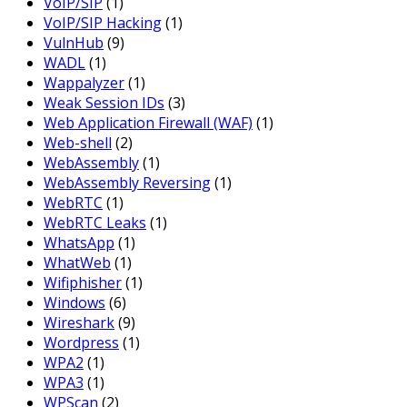
VoIP/SIP
(1)
VoIP/SIP Hacking
(1)
VulnHub
(9)
WADL
(1)
Wappalyzer
(1)
Weak Session IDs
(3)
Web Application Firewall (WAF)
(1)
Web-shell
(2)
WebAssembly
(1)
WebAssembly Reversing
(1)
WebRTC
(1)
WebRTC Leaks
(1)
WhatsApp
(1)
WhatWeb
(1)
Wifiphisher
(1)
Windows
(6)
Wireshark
(9)
Wordpress
(1)
WPA2
(1)
WPA3
(1)
WPScan
(2)