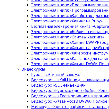
Электронная книга: «Программировани
Электронная книга: «Программировани
Электронная книга: «Заработок для хак
Электронная книга: «Хакинг на Ruby».
Бесплатная электронная книга: «Capture 
Электронная книга: «Библия начинающе
Электронная книга: «Основы хакинга».
Электронная книга: «Хакинг bWAPP (bugg
Электронная книга: «Хакинг на JavaScript
Электронная книга: «Хакерские инструм
Электронная книга: «Kali Linux для нач
Электронная книга: «Хакинг DVWA. Полн
Видеокурсы
Курс — «Этичный взлом».
Видеокурс — «Kali Linux для начинающи
Видеокурс: «SQL-Инъекция»
Видеокурс: «Курс молодого бойца. Реше
Видеокурс — «Тестирование на проникн
Видеокурс: «Уязвимости DVWA (Полное 
Миникурс «Криптография и стеганограф