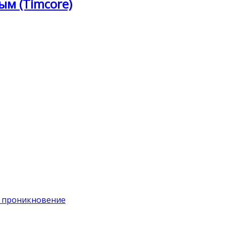
ым (Timcore)
на проникновение