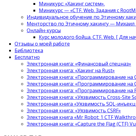
Миникурс: «Хакинг систем».
Миникурс — «CTF. Web. Задания с RootM
Индивидуальное обучение по Этичному хаки
Менторство по Этичному хакингу — Михаил Т
Онлайн-курсы
Курс молодого бойца. CTF. Web. [ Для н
Отзывы о моей работе
Библиотека
Бесплатно
Электронная книга: «Финансовый спецназ»
Электронная книга: «Хакинг на Rust»
Электронная книга: «Программирование на 
Электронная книга: «Программирование на 
Электронная книга: «Программирование на
Электронная книга: «Уязвимость Cross-Site S
Электронная книга «Уязвимость SQL-инъекци
Электронная книга: «Уязвимость CSRF»
Электронная книга «Mr Robot: 1 CTF Walkthr
Электронная книга: «Capture the Flag (CTF) V