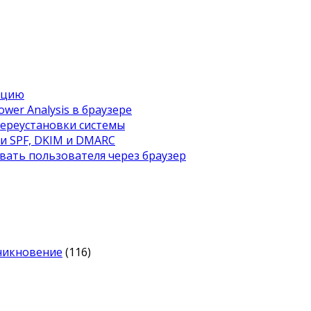
ацию
wer Analysis в браузере
переустановки системы
ти SPF, DKIM и DMARC
вать пользователя через браузер
оникновение
(116)