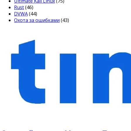
Ultimate Kali Linux
(75)
Rust
(46)
DVWA
(44)
Охота за ошибками
(43)