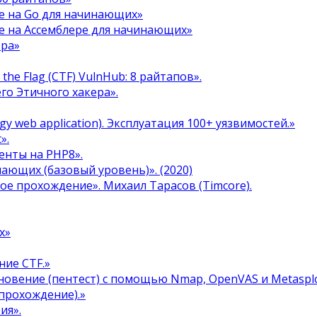
е на Go для начинающих»
е на Ассемблере для начинающих»
ера»
the Flag (CTF) VulnHub: 8 райтапов».
го Этичного хакера».
y web application). Эксплуатация 100+ уязвимостей.»
».
енты на PHP8».
инающих (базовый уровень)». (2020)
ое прохождение». Михаил Тарасов (Timcore).
х»
ние CTF.»
овение (пентест) с помощью Nmap, OpenVAS и Metasplo
прохождение).»
ия».