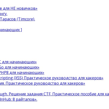
e для НЕ новичков»
нгу.
арасов (Timcore).
ачинающих ]
C для начинающих»
Go для начинающих»
 PHP8 для начинающих»
cripting (XSS) Практическое руководство для хакеров»
я. Практическое руководство для хакеров»
ough. Решение задания CTF. Практическое пособие для х
ulnHub: 8 райтапов».