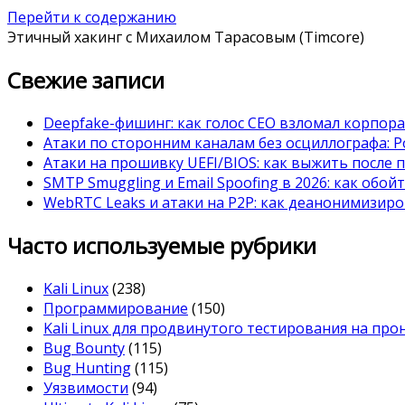
Перейти к содержанию
Этичный хакинг с Михаилом Тарасовым (Timcore)
Свежие записи
Deepfake-фишинг: как голос CEO взломал корпор
Атаки по сторонним каналам без осциллографа: Po
Атаки на прошивку UEFI/BIOS: как выжить после 
SMTP Smuggling и Email Spoofing в 2026: как обой
WebRTC Leaks и атаки на P2P: как деанонимизиро
Часто используемые рубрики
Kali Linux
(238)
Программирование
(150)
Kali Linux для продвинутого тестирования на пр
Bug Bounty
(115)
Bug Hunting
(115)
Уязвимости
(94)