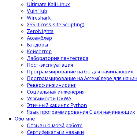
Ultimate Kali Linux
VulnHub
Wireshark
XSS (Cross-site Scripting)
ZeroNights
Ассемблер
Бэкдоры
Кейлоггер
Лаборатория пентестера
Пост-эксплуатация
Программирование на Go для начинающих
Программирование на Ассемблере для нач
Реверс-инжиниринг
Социальная инженерия
Уязвимости DVWA
Этичный хакинг с Python
Язык программирования С для начинающих
Обо мне
Отзывы о моей работе
Сертификаты и навыки