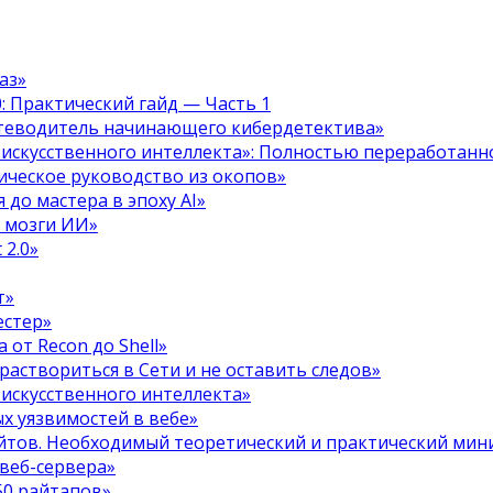
аз»
.0: Практический гайд — Часть 1
путеводитель начинающего кибердетектива»
 искусственного интеллекта»: Полностью переработанн
тическое руководство из окопов»
 до мастера в эпоху AI»
я мозги ИИ»
 2.0»
т»
естер»
 от Recon до Shell»
 раствориться в Сети и не оставить следов»
 искусственного интеллекта»
х уязвимостей в вебе»
ойтов. Необходимый теоретический и практический ми
 веб-сервера»
50 райтапов»