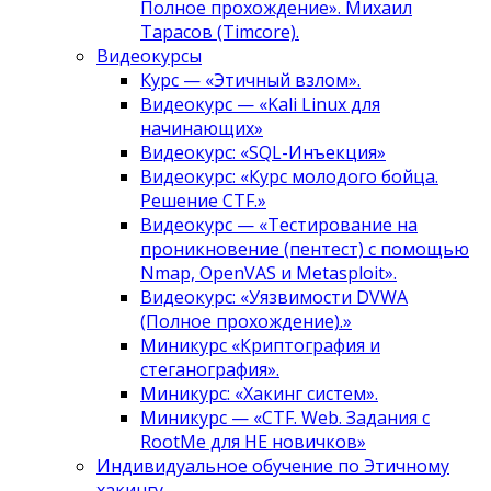
Полное прохождение». Михаил
Тарасов (Timcore).
Видеокурсы
Курс — «Этичный взлом».
Видеокурс — «Kali Linux для
начинающих»
Видеокурс: «SQL-Инъекция»
Видеокурс: «Курс молодого бойца.
Решение CTF.»
Видеокурс — «Тестирование на
проникновение (пентест) с помощью
Nmap, OpenVAS и Metasploit».
Видеокурс: «Уязвимости DVWA
(Полное прохождение).»
Миникурс «Криптография и
стеганография».
Миникурс: «Хакинг систем».
Миникурс — «CTF. Web. Задания с
RootMe для НЕ новичков»
Индивидуальное обучение по Этичному
хакингу.