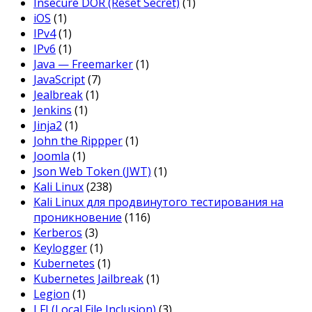
Insecure DOR (Reset Secret)
(1)
iOS
(1)
IPv4
(1)
IPv6
(1)
Java — Freemarker
(1)
JavaScript
(7)
Jealbreak
(1)
Jenkins
(1)
Jinja2
(1)
John the Rippper
(1)
Joomla
(1)
Json Web Token (JWT)
(1)
Kali Linux
(238)
Kali Linux для продвинутого тестирования на
проникновение
(116)
Kerberos
(3)
Keylogger
(1)
Kubernetes
(1)
Kubernetes Jailbreak
(1)
Legion
(1)
LFI (Local File Inclusion)
(3)