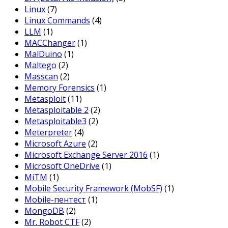
Linux
(7)
Linux Commands
(4)
LLM
(1)
MACChanger
(1)
MalDuino
(1)
Maltego
(2)
Masscan
(2)
Memory Forensics
(1)
Metasploit
(11)
Metasploitable 2
(2)
Metasploitable3
(2)
Meterpreter
(4)
Microsoft Azure
(2)
Microsoft Exchange Server 2016
(1)
Microsoft OneDrive
(1)
MiTM
(1)
Mobile Security Framework (MobSF)
(1)
Mobile-пентест
(1)
MongoDB
(2)
Mr. Robot CTF
(2)