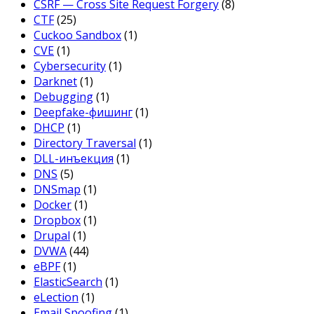
CSRF — Cross Site Request Forgery
(8)
CTF
(25)
Cuckoo Sandbox
(1)
CVE
(1)
Cybersecurity
(1)
Darknet
(1)
Debugging
(1)
Deepfake-фишинг
(1)
DHCP
(1)
Directory Traversal
(1)
DLL-инъекция
(1)
DNS
(5)
DNSmap
(1)
Docker
(1)
Dropbox
(1)
Drupal
(1)
DVWA
(44)
eBPF
(1)
ElasticSearch
(1)
eLection
(1)
Email Spoofing
(1)