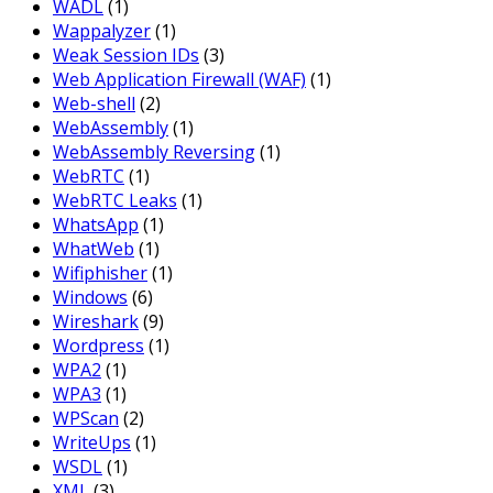
WADL
(1)
Wappalyzer
(1)
Weak Session IDs
(3)
Web Application Firewall (WAF)
(1)
Web-shell
(2)
WebAssembly
(1)
WebAssembly Reversing
(1)
WebRTC
(1)
WebRTC Leaks
(1)
WhatsApp
(1)
WhatWeb
(1)
Wifiphisher
(1)
Windows
(6)
Wireshark
(9)
Wordpress
(1)
WPA2
(1)
WPA3
(1)
WPScan
(2)
WriteUps
(1)
WSDL
(1)
XML
(3)