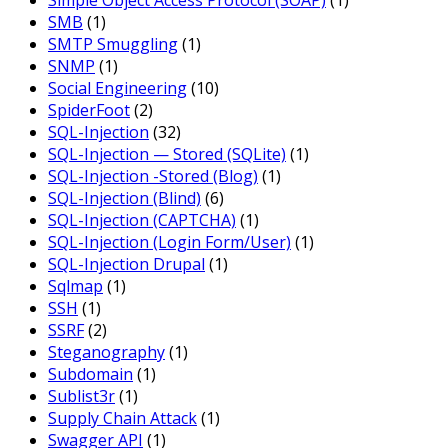
Simple Object Access Protocol (SOAP)
(1)
SMB
(1)
SMTP Smuggling
(1)
SNMP
(1)
Social Engineering
(10)
SpiderFoot
(2)
SQL-Injection
(32)
SQL-Injection — Stored (SQLite)
(1)
SQL-Injection -Stored (Blog)
(1)
SQL-Injection (Blind)
(6)
SQL-Injection (CAPTCHA)
(1)
SQL-Injection (Login Form/User)
(1)
SQL-Injection Drupal
(1)
Sqlmap
(1)
SSH
(1)
SSRF
(2)
Steganography
(1)
Subdomain
(1)
Sublist3r
(1)
Supply Chain Attack
(1)
Swagger API
(1)