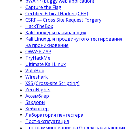
bWAPP (buggy web application)
Capture the Flag
Certified Ethical Hacker (CEH)
CSRF — Cross Site Request Forgery
HackTheBox
Kali Linux для начинающих
Kali Linux для продвинутого тестирования
на проникновение
OWASP ZAP
TryHackMe
Ultimate Kali Linux
VulnHub
Wireshark
XSS (Cross-site Scripting)
ZeroNights
Ассемблер
Бэкдоры
Кейлоггер
Лаборатория пентестера
Пост-эксплуатация
Программирование на Go для начинающих