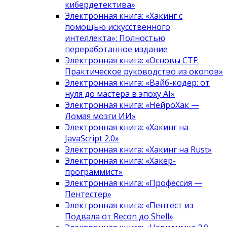
кибердетектива»
Электронная книга: «Хакинг с
помощью искусственного
интеллекта»: Полностью
переработанное издание
Электронная книга: «Основы CTF:
Практическое руководство из окопов»
Электронная книга: «Вайб-кодер: от
нуля до мастера в эпоху AI»
Электронная книга: «НейроХак —
Ломая мозги ИИ»
Электронная книга: «Хакинг на
JavaScript 2.0»
Электронная книга: «Хакинг на Rust»
Электронная книга: «Хакер-
программист»
Электронная книга: «Профессия —
Пентестер»
Электронная книга: «Пентест из
Подвала от Recon до Shell»