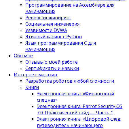
Программирование на Ассемблере для
начинающих
Реверс-инжиниринг
Социальная инженерия
Уязвимости DVWA
Этичный хакинг с Python
Язык программирования С для
начинающих
Обо мне
Отзывы о моей работе
Сертификаты и навыки
Интернет-магазин
Разработка роботов любой сложности
Книги
Электронная книга: «Финансовый
спецназ»
Электронная книга: Parrot Security OS
7.0: Практический гайд — Часть 1
Электронная книга: «Цифровой след:
путеводитель начинающего