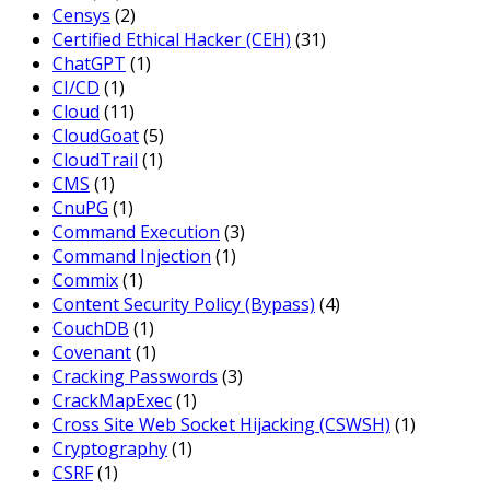
Censys
(2)
Certified Ethical Hacker (CEH)
(31)
ChatGPT
(1)
CI/CD
(1)
Cloud
(11)
CloudGoat
(5)
CloudTrail
(1)
CMS
(1)
CnuPG
(1)
Command Execution
(3)
Command Injection
(1)
Commix
(1)
Content Security Policy (Bypass)
(4)
CouchDB
(1)
Covenant
(1)
Cracking Passwords
(3)
CrackMapExec
(1)
Cross Site Web Socket Hijacking (CSWSH)
(1)
Cryptography
(1)
CSRF
(1)