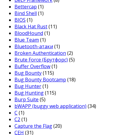
BeEF Framework
(8)
Bettercap
(1)
Bind Shell
(1)
BIOS
(1)
Black Hat Rust
(11)
BloodHound
(1)
Blue Team
(1)
Bluetooth-атаки
(1)
Broken Authentication
(2)
Brute Force (Брутфорс)
(5)
Buffer Overflow
(1)
Bug Bounty
(115)
Bug Bounty Bootcamp
(18)
Bug Hunter
(1)
Bug Hunting
(115)
Burp Suite
(5)
bWAPP (buggy web application)
(34)
C
(1)
C2
(1)
Capture the Flag
(20)
CEH
(31)