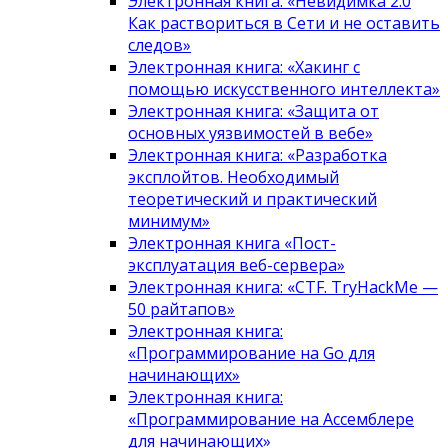
Электронная книга: «Невидимка 2.0
Как раствориться в Сети и не оставить
следов»
Электронная книга: «Хакинг с
помощью искусственного интеллекта»
Электронная книга: «Защита от
основных уязвимостей в вебе»
Электронная книга: «Разработка
эксплойтов. Необходимый
теоретический и практический
минимум»
Электронная книга «Пост-
эксплуатация веб-сервера»
Электронная книга: «CTF. TryHackMe —
50 райтапов»
Электронная книга:
«Программирование на Go для
начинающих»
Электронная книга:
«Программирование на Ассемблере
для начинающих»