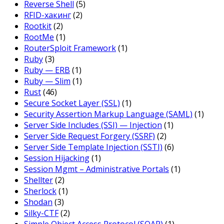
Reverse Shell
(5)
RFID-хакинг
(2)
Rootkit
(2)
RootMe
(1)
RouterSploit Framework
(1)
Ruby
(3)
Ruby — ERB
(1)
Ruby — Slim
(1)
Rust
(46)
Secure Socket Layer (SSL)
(1)
Security Assertion Markup Language (SAML)
(1)
Server Side Includes (SSI) — Injection
(1)
Server Side Request Forgery (SSRF)
(2)
Server Side Template Injection (SSTI)
(6)
Session Hijacking
(1)
Session Mgmt – Administrative Portals
(1)
Shellter
(2)
Sherlock
(1)
Shodan
(3)
Silky-CTF
(2)