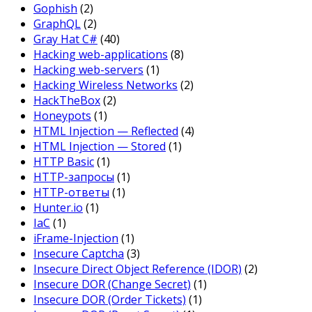
Gophish
(2)
GraphQL
(2)
Gray Hat C#
(40)
Hacking web-applications
(8)
Hacking web-servers
(1)
Hacking Wireless Networks
(2)
HackTheBox
(2)
Honeypots
(1)
HTML Injection — Reflected
(4)
HTML Injection — Stored
(1)
HTTP Basic
(1)
HTTP-запросы
(1)
HTTP-ответы
(1)
Hunter.io
(1)
IaC
(1)
iFrame-Injection
(1)
Insecure Captcha
(3)
Insecure Direct Object Reference (IDOR)
(2)
Insecure DOR (Change Secret)
(1)
Insecure DOR (Order Tickets)
(1)