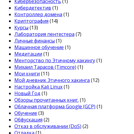
Кибербезопасность
(1)
Кибердетектив
(1)
Контроллер домена
(1)
Криптография
(14)
Курсы
(13)
Лаборатория пентестера
(7)
Личные финансы
(1)
Машинное обучение
(1)
Медитации
(1)
Менторство по Этичному хакингу
(1)
Михаил Тарасов (Timcore)
(1)
Мои книги
(11)
Мой дневник Этичного хакинга
(12)
Настройка Kali Linux
(1)
Новый Год
(1)
Обзоры прочитанных книг.
(1)
Облачная платформа Google (GCP)
(1)
Обучение
(3)
Обфускация
(2)
Отказ в обслуживании (DoS)
(2)
Отладка
(1)