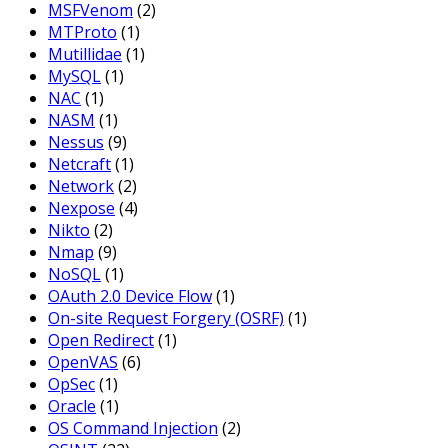
MSFVenom
(2)
MTProto
(1)
Mutillidae
(1)
MySQL
(1)
NAC
(1)
NASM
(1)
Nessus
(9)
Netcraft
(1)
Network
(2)
Nexpose
(4)
Nikto
(2)
Nmap
(9)
NoSQL
(1)
OAuth 2.0 Device Flow
(1)
On-site Request Forgery (OSRF)
(1)
Open Redirect
(1)
OpenVAS
(6)
OpSec
(1)
Oracle
(1)
OS Command Injection
(2)