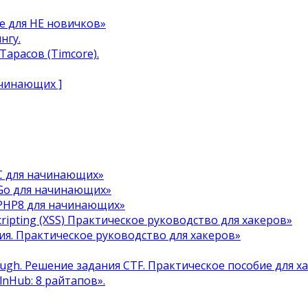
e для НЕ новичков»
нгу.
арасов (Timcore).
ачинающих ]
C для начинающих»
Go для начинающих»
 PHP8 для начинающих»
cripting (XSS) Практическое руководство для хакеров»
я. Практическое руководство для хакеров»
ough. Решение задания CTF. Практическое пособие для х
ulnHub: 8 райтапов».