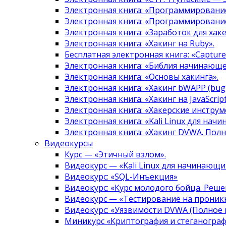
Электронная книга: «Программировани
Электронная книга: «Программировани
Электронная книга: «Заработок для хак
Электронная книга: «Хакинг на Ruby».
Бесплатная электронная книга: «Capture 
Электронная книга: «Библия начинающе
Электронная книга: «Основы хакинга».
Электронная книга: «Хакинг bWAPP (bugg
Электронная книга: «Хакинг на JavaScript
Электронная книга: «Хакерские инструм
Электронная книга: «Kali Linux для нач
Электронная книга: «Хакинг DVWA. Полн
Видеокурсы
Курс — «Этичный взлом».
Видеокурс — «Kali Linux для начинающи
Видеокурс: «SQL-Инъекция»
Видеокурс: «Курс молодого бойца. Реше
Видеокурс — «Тестирование на проникн
Видеокурс: «Уязвимости DVWA (Полное 
Миникурс «Криптография и стеганограф