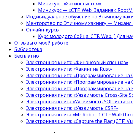
Миникурс: «Хакинг систем».
Миникурс — «CTF. Web. Задания с RootM
Индивидуальное обучение по Этичному хаки
Менторство по Этичному хакингу — Михаил Т
Онлайн-курсы
Курс молодого бойца. CTF. Web. [ Для н
Отзывы о моей работе
Библиотека
Бесплатно
Электронная книга: «Финансовый спецназ»
Электронная книга: «Хакинг на Rust»
Электронная книга: «Программирование на 
Электронная книга: «Программирование на 
Электронная книга: «Программирование на
Электронная книга: «Уязвимость Cross-Site S
Электронная книга «Уязвимость SQL-инъекци
Электронная книга: «Уязвимость CSRF»
Электронная книга «Mr Robot: 1 CTF Walkthr
Электронная книга: «Capture the Flag (CTF) V