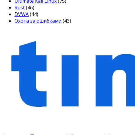
Ultimate Kali Linux
(75)
Rust
(46)
DVWA
(44)
Охота за ошибками
(43)