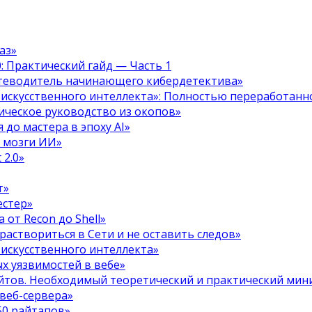
аз»
.0: Практический гайд — Часть 1
путеводитель начинающего кибердетектива»
 искусственного интеллекта»: Полностью переработанн
тическое руководство из окопов»
 до мастера в эпоху AI»
я мозги ИИ»
 2.0»
т»
естер»
 от Recon до Shell»
 раствориться в Сети и не оставить следов»
 искусственного интеллекта»
х уязвимостей в вебе»
ойтов. Необходимый теоретический и практический ми
 веб-сервера»
50 райтапов»