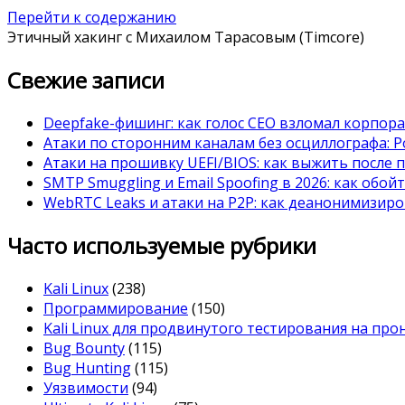
Перейти к содержанию
Этичный хакинг с Михаилом Тарасовым (Timcore)
Свежие записи
Deepfake-фишинг: как голос CEO взломал корпор
Атаки по сторонним каналам без осциллографа: Po
Атаки на прошивку UEFI/BIOS: как выжить после 
SMTP Smuggling и Email Spoofing в 2026: как обой
WebRTC Leaks и атаки на P2P: как деанонимизиро
Часто используемые рубрики
Kali Linux
(238)
Программирование
(150)
Kali Linux для продвинутого тестирования на пр
Bug Bounty
(115)
Bug Hunting
(115)
Уязвимости
(94)