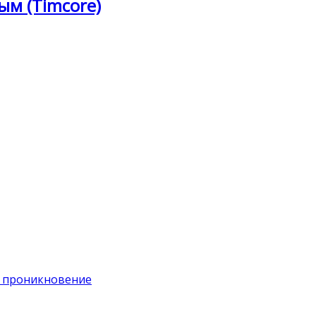
ым (Timcore)
на проникновение