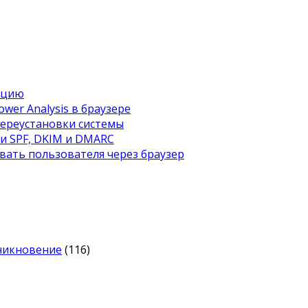
ацию
wer Analysis в браузере
переустановки системы
ти SPF, DKIM и DMARC
вать пользователя через браузер
оникновение
(116)