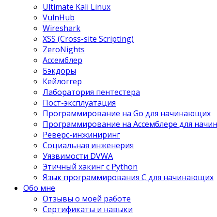
Ultimate Kali Linux
VulnHub
Wireshark
XSS (Cross-site Scripting)
ZeroNights
Ассемблер
Бэкдоры
Кейлоггер
Лаборатория пентестера
Пост-эксплуатация
Программирование на Go для начинающих
Программирование на Ассемблере для нач
Реверс-инжиниринг
Социальная инженерия
Уязвимости DVWA
Этичный хакинг с Python
Язык программирования С для начинающих
Обо мне
Отзывы о моей работе
Сертификаты и навыки