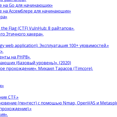
е на Go для начинающих»
е на Ассемблере для начинающих»
ера»
the Flag (CTF) VulnHub: 8 райтапов».
го Этичного хакера».
y web application). Эксплуатация 100+ уязвимостей.»
».
енты на PHP8».
инающих (базовый уровень)». (2020)
ое прохождение». Михаил Тарасов (Timcore).
х»
ние CTF.»
овение (пентест) с помощью Nmap, OpenVAS и Metasplo
прохождение).»
ия».