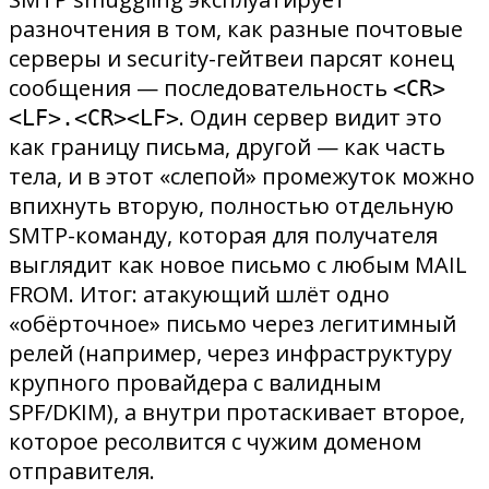
разночтения в том, как разные почтовые
серверы и security-гейтвеи парсят конец
сообщения — последовательность
<CR>
. Один сервер видит это
<LF>.<CR><LF>
как границу письма, другой — как часть
тела, и в этот «слепой» промежуток можно
впихнуть вторую, полностью отдельную
SMTP-команду, которая для получателя
выглядит как новое письмо с любым MAIL
FROM. Итог: атакующий шлёт одно
«обёрточное» письмо через легитимный
релей (например, через инфраструктуру
крупного провайдера с валидным
SPF/DKIM), а внутри протаскивает второе,
которое ресолвится с чужим доменом
отправителя.