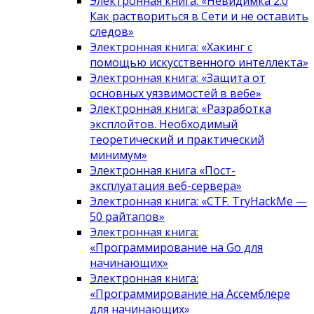
Электронная книга: «Невидимка 2.0
Как раствориться в Сети и не оставить
следов»
Электронная книга: «Хакинг с
помощью искусственного интеллекта»
Электронная книга: «Защита от
основных уязвимостей в вебе»
Электронная книга: «Разработка
эксплойтов. Необходимый
теоретический и практический
минимум»
Электронная книга «Пост-
эксплуатация веб-сервера»
Электронная книга: «CTF. TryHackMe —
50 райтапов»
Электронная книга:
«Программирование на Go для
начинающих»
Электронная книга:
«Программирование на Ассемблере
для начинающих»