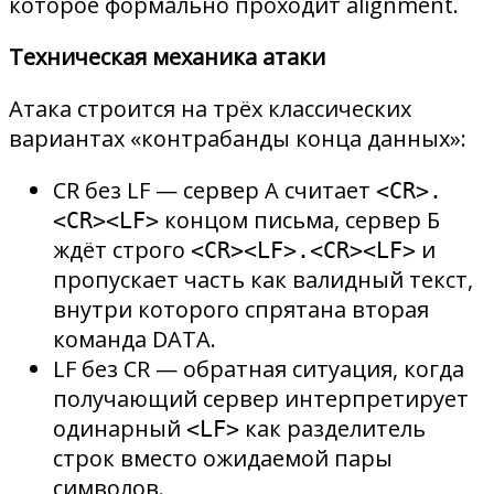
которое формально проходит alignment.
Техническая механика атаки
Атака строится на трёх классических
вариантах «контрабанды конца данных»:
CR без LF — сервер А считает
<CR>.
концом письма, сервер Б
<CR><LF>
ждёт строго
и
<CR><LF>.<CR><LF>
пропускает часть как валидный текст,
внутри которого спрятана вторая
команда DATA.
LF без CR — обратная ситуация, когда
получающий сервер интерпретирует
одинарный
как разделитель
<LF>
строк вместо ожидаемой пары
символов.