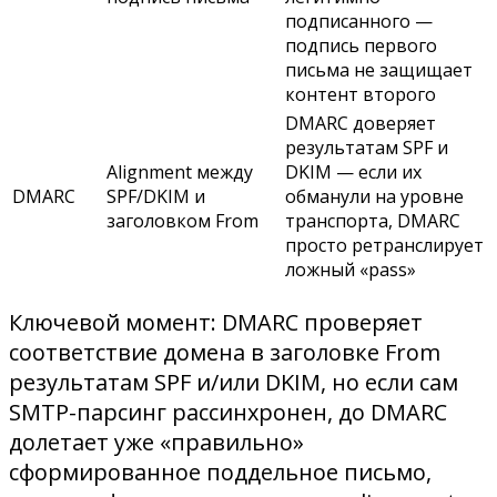
подписанного —
подпись первого
письма не защищает
контент второго
DMARC доверяет
результатам SPF и
Alignment между
DKIM — если их
DMARC
SPF/DKIM и
обманули на уровне
заголовком From
транспорта, DMARC
просто ретранслирует
ложный «pass»
Ключевой момент: DMARC проверяет
соответствие домена в заголовке From
результатам SPF и/или DKIM, но если сам
SMTP-парсинг рассинхронен, до DMARC
долетает уже «правильно»
сформированное поддельное письмо,