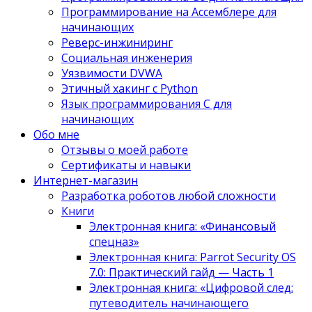
Программирование на Ассемблере для
начинающих
Реверс-инжиниринг
Социальная инженерия
Уязвимости DVWA
Этичный хакинг с Python
Язык программирования С для
начинающих
Обо мне
Отзывы о моей работе
Сертификаты и навыки
Интернет-магазин
Разработка роботов любой сложности
Книги
Электронная книга: «Финансовый
спецназ»
Электронная книга: Parrot Security OS
7.0: Практический гайд — Часть 1
Электронная книга: «Цифровой след:
путеводитель начинающего