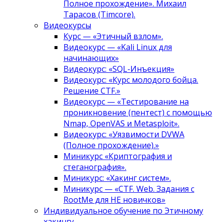
Полное прохождение». Михаил
Тарасов (Timcore).
Видеокурсы
Курс — «Этичный взлом».
Видеокурс — «Kali Linux для
начинающих»
Видеокурс: «SQL-Инъекция»
Видеокурс: «Курс молодого бойца.
Решение CTF.»
Видеокурс — «Тестирование на
проникновение (пентест) с помощью
Nmap, OpenVAS и Metasploit».
Видеокурс: «Уязвимости DVWA
(Полное прохождение).»
Миникурс «Криптография и
стеганография».
Миникурс: «Хакинг систем».
Миникурс — «CTF. Web. Задания с
RootMe для НЕ новичков»
Индивидуальное обучение по Этичному
хакингу.