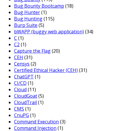
Bug Bounty Bootcamp
(18)
Bug Hunter
(1)
Bug Hunting
(115)
Burp Suite
(5)
bWAPP (buggy web application)
(34)
C
(1)
C2
(1)
Capture the Flag
(20)
CEH
(31)
Censys
(2)
Certified Ethical Hacker (CEH)
(31)
ChatGPT
(1)
CI/CD
(1)
Cloud
(11)
CloudGoat
(5)
CloudTrail
(1)
CMS
(1)
CnuPG
(1)
Command Execution
(3)
Command Injection
(1)