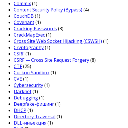
Commix
(1)
Content Security Policy (Bypass)
(4)
CouchDB
(1)
Covenant
(1)
Cracking Passwords
(3)
CrackMapExec
(1)
Cross Site Web Socket Hijacking (CSWSH)
(1)
Cryptography
(1)
CSRF
(1)
CSRF — Cross Site Request Forgery
(8)
CTF
(25)
Cuckoo Sandbox
(1)
CVE
(1)
Cybersecurity
(1)
Darknet
(1)
Debugging
(1)
Deepfake-фишинг
(1)
DHCP
(1)
Directory Traversal
(1)
DLL-инъекция
(1)