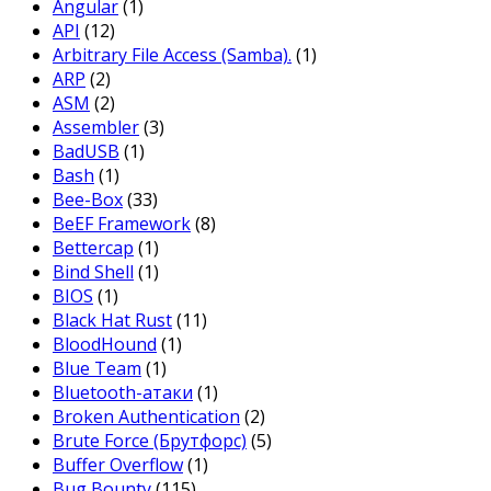
Angular
(1)
API
(12)
Arbitrary File Access (Samba).
(1)
ARP
(2)
ASM
(2)
Assembler
(3)
BadUSB
(1)
Bash
(1)
Bee-Box
(33)
BeEF Framework
(8)
Bettercap
(1)
Bind Shell
(1)
BIOS
(1)
Black Hat Rust
(11)
BloodHound
(1)
Blue Team
(1)
Bluetooth-атаки
(1)
Broken Authentication
(2)
Brute Force (Брутфорс)
(5)
Buffer Overflow
(1)
Bug Bounty
(115)