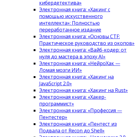
кибердетектива»
Электронная книга: «Хакинг с
помощью искусственного
интеллекта»: Полностью
переработанное издание
Электронная книга: «Основы CTF:
Практическое руководство из окопов»
Электронная книга: «Вайб-кодер: от
нуля до мастера в эпоху AI»
Электронная книга: «НейроХак —
Ломая мозги ИИ»
Электронная книга: «Хакинг на
JavaScript 2.0»
Электронная книга: «Хакинг на Rust»
Электронная книга: «Хакер-
программист»
Электронная книга: «Профессия —
Пентестер»
Электронная книга: «Пентест из
Подвала от Recon до Shell»