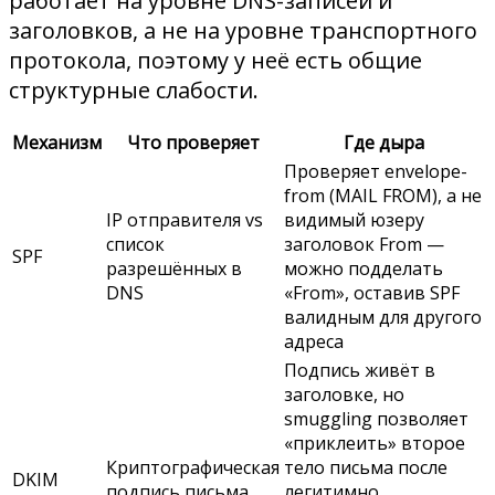
работает на уровне DNS-записей и
заголовков, а не на уровне транспортного
протокола, поэтому у неё есть общие
структурные слабости.
Механизм
Что проверяет
Где дыра
Проверяет envelope-
from (MAIL FROM), а не
IP отправителя vs
видимый юзеру
список
заголовок From —
SPF
разрешённых в
можно подделать
DNS
«From», оставив SPF
валидным для другого
адреса
Подпись живёт в
заголовке, но
smuggling позволяет
«приклеить» второе
Криптографическая
тело письма после
DKIM
подпись письма
легитимно