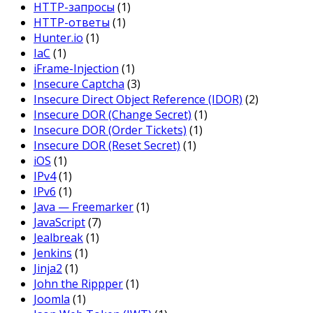
HTTP-запросы
(1)
HTTP-ответы
(1)
Hunter.io
(1)
IaC
(1)
iFrame-Injection
(1)
Insecure Captcha
(3)
Insecure Direct Object Reference (IDOR)
(2)
Insecure DOR (Change Secret)
(1)
Insecure DOR (Order Tickets)
(1)
Insecure DOR (Reset Secret)
(1)
iOS
(1)
IPv4
(1)
IPv6
(1)
Java — Freemarker
(1)
JavaScript
(7)
Jealbreak
(1)
Jenkins
(1)
Jinja2
(1)
John the Rippper
(1)
Joomla
(1)