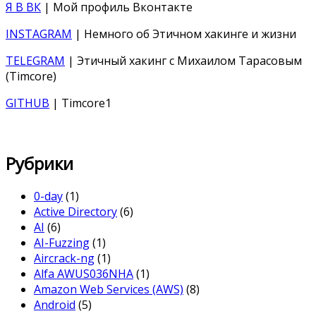
Я В ВК
| Мой профиль Вконтакте
INSTAGRAM
| Немного об Этичном хакинге и жизни
TELEGRAM
| Этичный хакинг с Михаилом Тарасовым
(Timcore)
GITHUB
| Timcore1
Рубрики
0-day
(1)
Active Directory
(6)
AI
(6)
AI-Fuzzing
(1)
Aircrack-ng
(1)
Alfa AWUS036NHA
(1)
Amazon Web Services (AWS)
(8)
Android
(5)