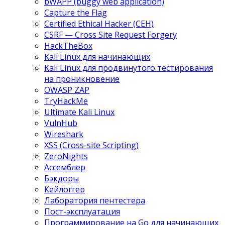
bWAPP (buggy web application)
Capture the Flag
Certified Ethical Hacker (CEH)
CSRF — Cross Site Request Forgery
HackTheBox
Kali Linux для начинающих
Kali Linux для продвинутого тестирования
на проникновение
OWASP ZAP
TryHackMe
Ultimate Kali Linux
VulnHub
Wireshark
XSS (Cross-site Scripting)
ZeroNights
Ассемблер
Бэкдоры
Кейлоггер
Лаборатория пентестера
Пост-эксплуатация
Программирование на Go для начинающих