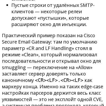
Пустые строки от удалённых SMTP-
клиентов — некоторые релеи
допускают «пустышки», которые
расширяют окно для инъекции.
Практический пример показан на Cisco
Secure Email Gateway: там по умолчанию
параметр «CR and LF Handling» стоял в
режиме «Clean», который нормализовал
последовательности и открывал окно для
smuggling — переключение на «Allow»
заставляет сервер доверять только
каноничному
как
<CR><LF>.<CR><LF>
маркеру конца. Именно на таких edge-case
настройках парсеров держится весь класс
уязвимостей — это не эксплойт одной CVE,
а системная проблема протокола, который