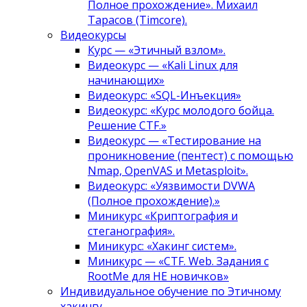
Полное прохождение». Михаил
Тарасов (Timcore).
Видеокурсы
Курс — «Этичный взлом».
Видеокурс — «Kali Linux для
начинающих»
Видеокурс: «SQL-Инъекция»
Видеокурс: «Курс молодого бойца.
Решение CTF.»
Видеокурс — «Тестирование на
проникновение (пентест) с помощью
Nmap, OpenVAS и Metasploit».
Видеокурс: «Уязвимости DVWA
(Полное прохождение).»
Миникурс «Криптография и
стеганография».
Миникурс: «Хакинг систем».
Миникурс — «CTF. Web. Задания с
RootMe для НЕ новичков»
Индивидуальное обучение по Этичному
хакингу.