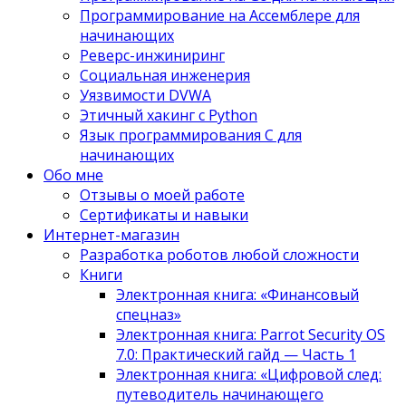
Программирование на Ассемблере для
начинающих
Реверс-инжиниринг
Социальная инженерия
Уязвимости DVWA
Этичный хакинг с Python
Язык программирования С для
начинающих
Обо мне
Отзывы о моей работе
Сертификаты и навыки
Интернет-магазин
Разработка роботов любой сложности
Книги
Электронная книга: «Финансовый
спецназ»
Электронная книга: Parrot Security OS
7.0: Практический гайд — Часть 1
Электронная книга: «Цифровой след:
путеводитель начинающего