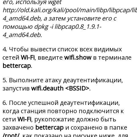
его, используя wget
http://old.kali.org/kali/pool/main/libp/libpcap/l
4_amd64.deb, а затем установите его с
помощью dpkg -i
libpcap0.8_1.9.1-
4_amd64.deb.
4. Чтобы вывести список всех видимых
сетей
Wi-Fi
, введите
wifi.show
в терминале
bettercap
.
5. Выполните атаку деаутентификации,
запустив
wifi.deauth <BSSID>
.
6. После успешной деаутентификации,
когда станция повторно подключится к
сети
Wi-Fi
, рукопожатие должно быть
захвачено
bettercap
и сохранено в папке
/root/
, как показано на рисунке ниже, для