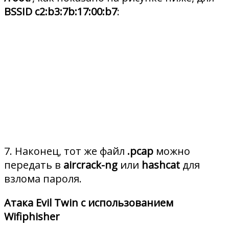
BSSID c2:b3:7b:17:00:b7
:
7. Наконец, тот же файл
.pcap
можно
передать в
aircrack-ng
или
hashcat
для
взлома пароля.
Атака Evil Twin с использованием
Wifiphisher