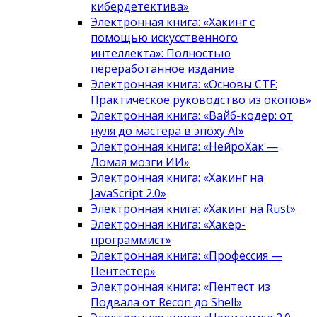
кибердетектива»
Электронная книга: «Хакинг с
помощью искусственного
интеллекта»: Полностью
переработанное издание
Электронная книга: «Основы CTF:
Практическое руководство из окопов»
Электронная книга: «Вайб-кодер: от
нуля до мастера в эпоху AI»
Электронная книга: «НейроХак —
Ломая мозги ИИ»
Электронная книга: «Хакинг на
JavaScript 2.0»
Электронная книга: «Хакинг на Rust»
Электронная книга: «Хакер-
программист»
Электронная книга: «Профессия —
Пентестер»
Электронная книга: «Пентест из
Подвала от Recon до Shell»