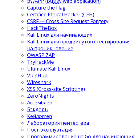
bWAPP (buggy web application)
Capture the Flag
Certified Ethical Hacker (CEH)
CSRF — Cross Site Request Forgery
HackTheBox
Kali Linux для начинающих
Kali Linux для продвинутого тестирования
на проникновение
OWASP ZAP
TryHackMe
Ultimate Kali Linux
VulnHub
Wireshark
XSS (Cross-site Scripting)
ZeroNights
Ассемблер
Бэкдоры
Кейлоггер
Лаборатория пентестера
Пост-эксплуатация
Программирование на Go для начинающих