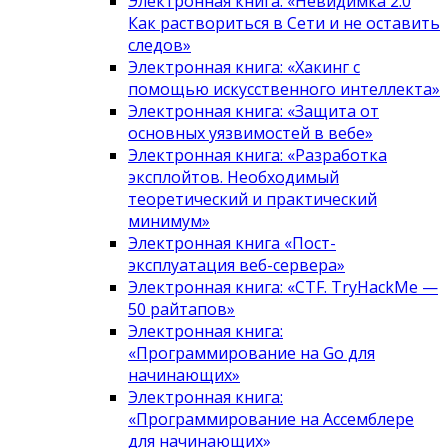
Электронная книга: «Невидимка 2.0
Как раствориться в Сети и не оставить
следов»
Электронная книга: «Хакинг с
помощью искусственного интеллекта»
Электронная книга: «Защита от
основных уязвимостей в вебе»
Электронная книга: «Разработка
эксплойтов. Необходимый
теоретический и практический
минимум»
Электронная книга «Пост-
эксплуатация веб-сервера»
Электронная книга: «CTF. TryHackMe —
50 райтапов»
Электронная книга:
«Программирование на Go для
начинающих»
Электронная книга:
«Программирование на Ассемблере
для начинающих»