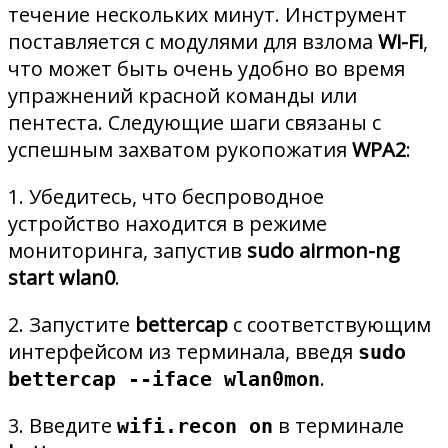
течение нескольких минут. Инструмент
поставляется с модулями для взлома
Wi-Fi
,
что может быть очень удобно во время
упражнений красной команды или
пентеста. Следующие шаги связаны с
успешным захватом рукопожатия
WPA2
:
1. Убедитесь, что беспроводное
устройство находится в режиме
мониторинга, запустив
sudo airmon-ng
start wlan0
.
2. Запустите
bettercap
с соответствующим
интерфейсом из терминала, введя
sudo
.
bettercap --iface wlan0mon
3. Введите
в терминале
wifi.recon on