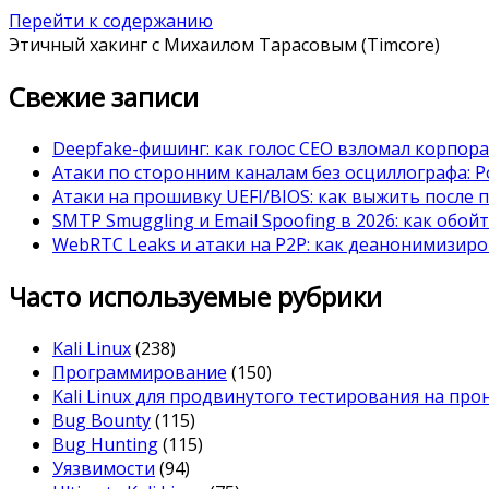
Перейти к содержанию
Этичный хакинг с Михаилом Тарасовым (Timcore)
Свежие записи
Deepfake-фишинг: как голос CEO взломал корпор
Атаки по сторонним каналам без осциллографа: Po
Атаки на прошивку UEFI/BIOS: как выжить после 
SMTP Smuggling и Email Spoofing в 2026: как обой
WebRTC Leaks и атаки на P2P: как деанонимизиро
Часто используемые рубрики
Kali Linux
(238)
Программирование
(150)
Kali Linux для продвинутого тестирования на пр
Bug Bounty
(115)
Bug Hunting
(115)
Уязвимости
(94)