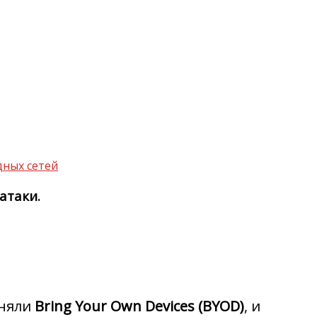
дных сетей
атаки.
няли
Bring Your Own Devices (BYOD)
, и