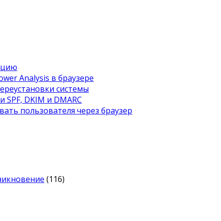
ацию
wer Analysis в браузере
переустановки системы
ти SPF, DKIM и DMARC
вать пользователя через браузер
оникновение
(116)