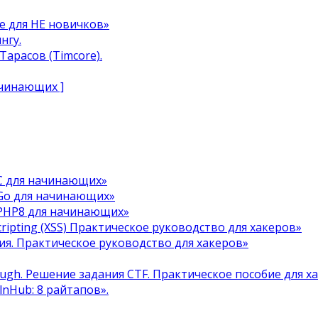
e для НЕ новичков»
нгу.
арасов (Timcore).
ачинающих ]
C для начинающих»
Go для начинающих»
 PHP8 для начинающих»
cripting (XSS) Практическое руководство для хакеров»
я. Практическое руководство для хакеров»
ough. Решение задания CTF. Практическое пособие для х
ulnHub: 8 райтапов».