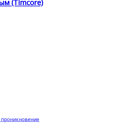
ым (Timcore)
на проникновение