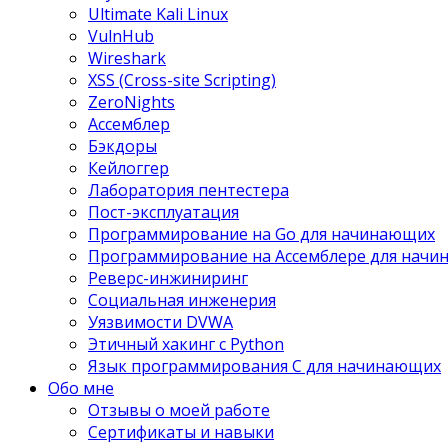
Ultimate Kali Linux
VulnHub
Wireshark
XSS (Cross-site Scripting)
ZeroNights
Ассемблер
Бэкдоры
Кейлоггер
Лаборатория пентестера
Пост-эксплуатация
Программирование на Go для начинающих
Программирование на Ассемблере для нач
Реверс-инжиниринг
Социальная инженерия
Уязвимости DVWA
Этичный хакинг с Python
Язык программирования С для начинающих
Обо мне
Отзывы о моей работе
Сертификаты и навыки