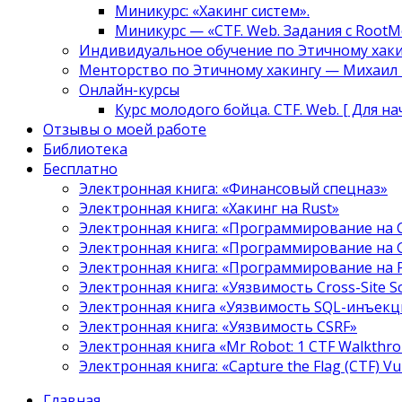
Миникурс: «Хакинг систем».
Миникурс — «CTF. Web. Задания с RootM
Индивидуальное обучение по Этичному хаки
Менторство по Этичному хакингу — Михаил Т
Онлайн-курсы
Курс молодого бойца. CTF. Web. [ Для н
Отзывы о моей работе
Библиотека
Бесплатно
Электронная книга: «Финансовый спецназ»
Электронная книга: «Хакинг на Rust»
Электронная книга: «Программирование на 
Электронная книга: «Программирование на 
Электронная книга: «Программирование на
Электронная книга: «Уязвимость Cross-Site S
Электронная книга «Уязвимость SQL-инъекци
Электронная книга: «Уязвимость CSRF»
Электронная книга «Mr Robot: 1 CTF Walkthr
Электронная книга: «Capture the Flag (CTF) V
Главная