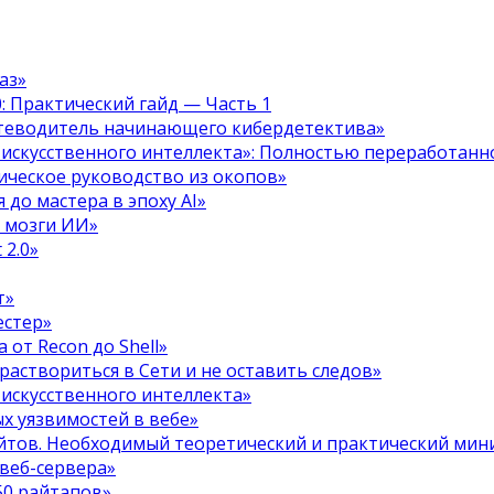
аз»
.0: Практический гайд — Часть 1
путеводитель начинающего кибердетектива»
 искусственного интеллекта»: Полностью переработанн
тическое руководство из окопов»
 до мастера в эпоху AI»
я мозги ИИ»
 2.0»
т»
естер»
 от Recon до Shell»
 раствориться в Сети и не оставить следов»
 искусственного интеллекта»
х уязвимостей в вебе»
ойтов. Необходимый теоретический и практический ми
 веб-сервера»
50 райтапов»