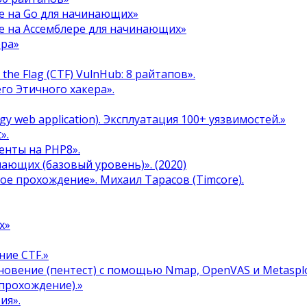
е на Go для начинающих»
е на Ассемблере для начинающих»
ера»
the Flag (CTF) VulnHub: 8 райтапов».
го Этичного хакера».
y web application). Эксплуатация 100+ уязвимостей.»
».
енты на PHP8».
инающих (базовый уровень)». (2020)
ое прохождение». Михаил Тарасов (Timcore).
х»
ние CTF.»
овение (пентест) с помощью Nmap, OpenVAS и Metasplo
прохождение).»
ия».