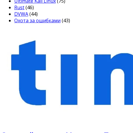
Ultimate Kali Linux
(75)
Rust
(46)
DVWA
(44)
Охота за ошибками
(43)