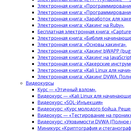
Электронная книга: «Программировани
Электронная книга: «Программировани
Электронная книга: «Заработок для хак
Электронная книга: «Хакинг на Ruby».
Бесплатная электронная книга: «Capture 
Электронная книга: «Библия начинающе
Электронная книга: «Основы хакинга».
Электронная книга: «Хакинг bWAPP (bugg
Электронная книга: «Хакинг на JavaScript
Электронная книга: «Хакерские инструм
Электронная книга: «Kali Linux для нач
Электронная книга: «Хакинг DVWA. Полн
Видеокурсы
Курс — «Этичный взлом».
Видеокурс — «Kali Linux для начинающи
Видеокурс: «SQL-Инъекция»
Видеокурс: «Курс молодого бойца. Реше
Видеокурс — «Тестирование на проникн
Видеокурс: «Уязвимости DVWA (Полное 
Миникурс «Криптография и стеганограф