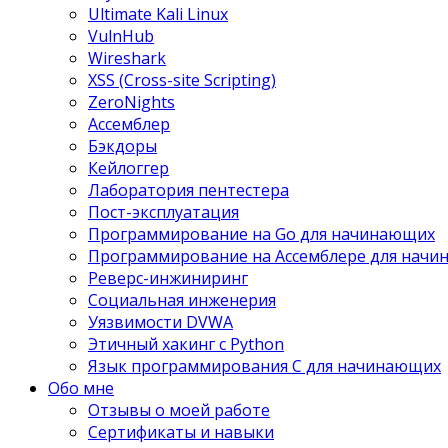
Ultimate Kali Linux
VulnHub
Wireshark
XSS (Cross-site Scripting)
ZeroNights
Ассемблер
Бэкдоры
Кейлоггер
Лаборатория пентестера
Пост-эксплуатация
Программирование на Go для начинающих
Программирование на Ассемблере для нач
Реверс-инжиниринг
Социальная инженерия
Уязвимости DVWA
Этичный хакинг с Python
Язык программирования С для начинающих
Обо мне
Отзывы о моей работе
Сертификаты и навыки