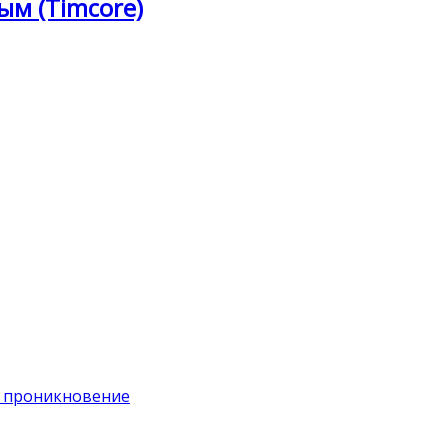
ым (Timcore)
на проникновение