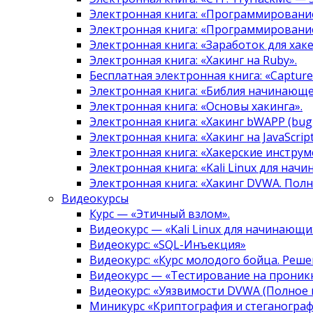
Электронная книга: «Программировани
Электронная книга: «Программировани
Электронная книга: «Заработок для хак
Электронная книга: «Хакинг на Ruby».
Бесплатная электронная книга: «Capture 
Электронная книга: «Библия начинающе
Электронная книга: «Основы хакинга».
Электронная книга: «Хакинг bWAPP (bugg
Электронная книга: «Хакинг на JavaScript
Электронная книга: «Хакерские инструм
Электронная книга: «Kali Linux для нач
Электронная книга: «Хакинг DVWA. Полн
Видеокурсы
Курс — «Этичный взлом».
Видеокурс — «Kali Linux для начинающи
Видеокурс: «SQL-Инъекция»
Видеокурс: «Курс молодого бойца. Реше
Видеокурс — «Тестирование на проникн
Видеокурс: «Уязвимости DVWA (Полное 
Миникурс «Криптография и стеганограф