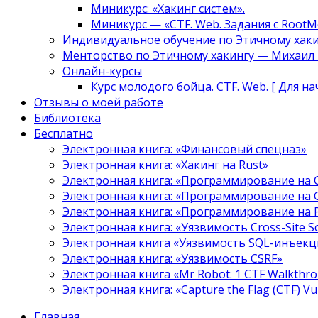
Миникурс: «Хакинг систем».
Миникурс — «CTF. Web. Задания с RootM
Индивидуальное обучение по Этичному хаки
Менторство по Этичному хакингу — Михаил Т
Онлайн-курсы
Курс молодого бойца. CTF. Web. [ Для н
Отзывы о моей работе
Библиотека
Бесплатно
Электронная книга: «Финансовый спецназ»
Электронная книга: «Хакинг на Rust»
Электронная книга: «Программирование на 
Электронная книга: «Программирование на 
Электронная книга: «Программирование на
Электронная книга: «Уязвимость Cross-Site S
Электронная книга «Уязвимость SQL-инъекци
Электронная книга: «Уязвимость CSRF»
Электронная книга «Mr Robot: 1 CTF Walkthr
Электронная книга: «Capture the Flag (CTF) V
Главная