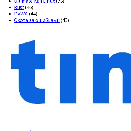
Ultimate Kali Linux
(75)
Rust
(46)
DVWA
(44)
Охота за ошибками
(43)