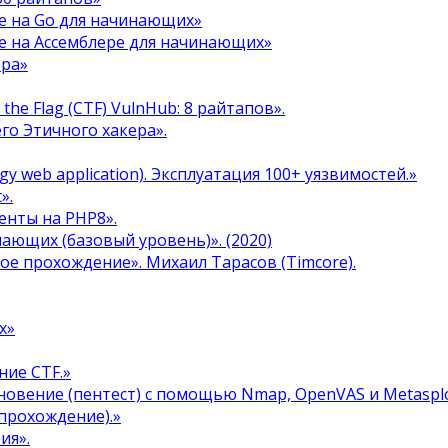
е на Go для начинающих»
е на Ассемблере для начинающих»
ера»
the Flag (CTF) VulnHub: 8 райтапов».
го Этичного хакера».
y web application). Эксплуатация 100+ уязвимостей.»
».
енты на PHP8».
инающих (базовый уровень)». (2020)
ое прохождение». Михаил Тарасов (Timcore).
х»
ние CTF.»
овение (пентест) с помощью Nmap, OpenVAS и Metasplo
прохождение).»
ия».