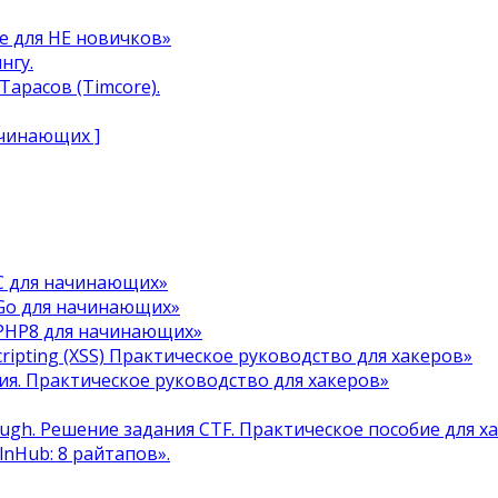
e для НЕ новичков»
нгу.
арасов (Timcore).
ачинающих ]
C для начинающих»
Go для начинающих»
 PHP8 для начинающих»
cripting (XSS) Практическое руководство для хакеров»
я. Практическое руководство для хакеров»
ough. Решение задания CTF. Практическое пособие для х
ulnHub: 8 райтапов».