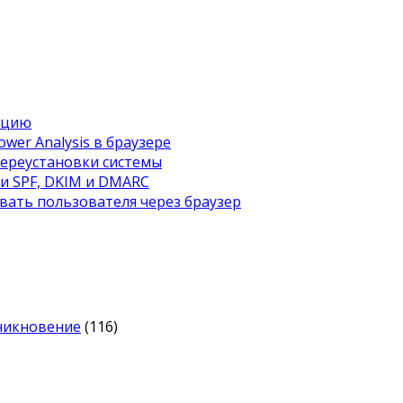
ацию
wer Analysis в браузере
переустановки системы
ти SPF, DKIM и DMARC
вать пользователя через браузер
оникновение
(116)