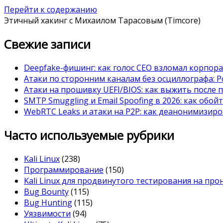
Перейти к содержанию
Этичный хакинг с Михаилом Тарасовым (Timcore)
Свежие записи
Deepfake-фишинг: как голос CEO взломал корпор
Атаки по сторонним каналам без осциллографа: Po
Атаки на прошивку UEFI/BIOS: как выжить после 
SMTP Smuggling и Email Spoofing в 2026: как обой
WebRTC Leaks и атаки на P2P: как деанонимизиро
Часто используемые рубрики
Kali Linux
(238)
Программирование
(150)
Kali Linux для продвинутого тестирования на пр
Bug Bounty
(115)
Bug Hunting
(115)
Уязвимости
(94)