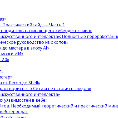
аз»
.0: Практический гайд — Часть 1
путеводитель начинающего кибердетектива»
 искусственного интеллекта»: Полностью переработанн
тическое руководство из окопов»
 до мастера в эпоху AI»
я мозги ИИ»
 2.0»
т»
естер»
 от Recon до Shell»
 раствориться в Сети и не оставить следов»
 искусственного интеллекта»
х уязвимостей в вебе»
ойтов. Необходимый теоретический и практический ми
 веб-сервера»
50 райтапов»