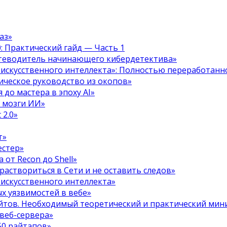
аз»
.0: Практический гайд — Часть 1
путеводитель начинающего кибердетектива»
 искусственного интеллекта»: Полностью переработанн
тическое руководство из окопов»
 до мастера в эпоху AI»
я мозги ИИ»
 2.0»
т»
естер»
 от Recon до Shell»
 раствориться в Сети и не оставить следов»
 искусственного интеллекта»
х уязвимостей в вебе»
ойтов. Необходимый теоретический и практический ми
 веб-сервера»
50 райтапов»