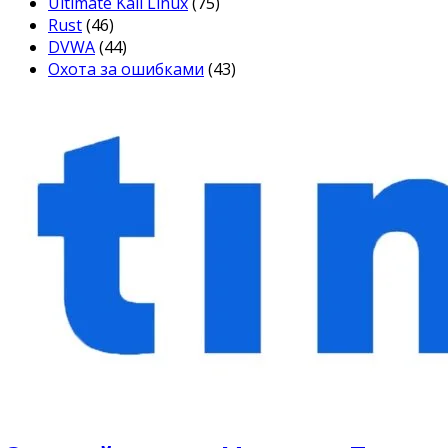
Ultimate Kali Linux
(75)
Rust
(46)
DVWA
(44)
Охота за ошибками
(43)