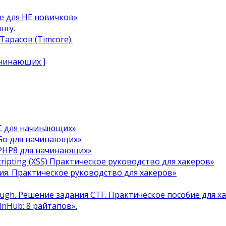
e для НЕ новичков»
нгу.
арасов (Timcore).
ачинающих ]
C для начинающих»
Go для начинающих»
 PHP8 для начинающих»
cripting (XSS) Практическое руководство для хакеров»
я. Практическое руководство для хакеров»
ough. Решение задания CTF. Практическое пособие для х
ulnHub: 8 райтапов».