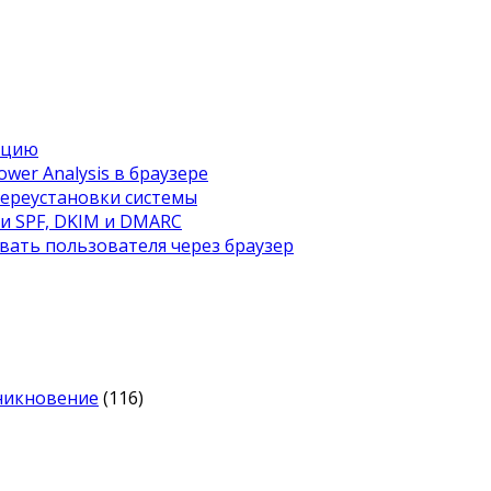
ацию
wer Analysis в браузере
переустановки системы
ти SPF, DKIM и DMARC
вать пользователя через браузер
оникновение
(116)