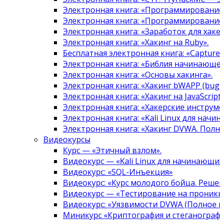
Электронная книга: «Программировани
Электронная книга: «Программировани
Электронная книга: «Заработок для хак
Электронная книга: «Хакинг на Ruby».
Бесплатная электронная книга: «Capture 
Электронная книга: «Библия начинающе
Электронная книга: «Основы хакинга».
Электронная книга: «Хакинг bWAPP (bugg
Электронная книга: «Хакинг на JavaScript
Электронная книга: «Хакерские инструм
Электронная книга: «Kali Linux для нач
Электронная книга: «Хакинг DVWA. Полн
Видеокурсы
Курс — «Этичный взлом».
Видеокурс — «Kali Linux для начинающи
Видеокурс: «SQL-Инъекция»
Видеокурс: «Курс молодого бойца. Реше
Видеокурс — «Тестирование на проникн
Видеокурс: «Уязвимости DVWA (Полное 
Миникурс «Криптография и стеганограф