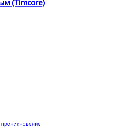
ым (Timcore)
на проникновение