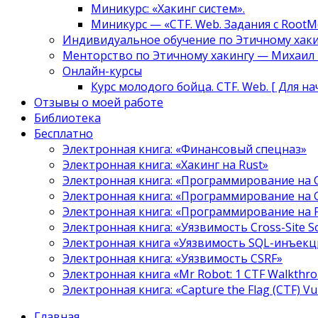
Миникурс: «Хакинг систем».
Миникурс — «CTF. Web. Задания с RootM
Индивидуальное обучение по Этичному хаки
Менторство по Этичному хакингу — Михаил Т
Онлайн-курсы
Курс молодого бойца. CTF. Web. [ Для н
Отзывы о моей работе
Библиотека
Бесплатно
Электронная книга: «Финансовый спецназ»
Электронная книга: «Хакинг на Rust»
Электронная книга: «Программирование на 
Электронная книга: «Программирование на 
Электронная книга: «Программирование на
Электронная книга: «Уязвимость Cross-Site S
Электронная книга «Уязвимость SQL-инъекци
Электронная книга: «Уязвимость CSRF»
Электронная книга «Mr Robot: 1 CTF Walkthr
Электронная книга: «Capture the Flag (CTF) V
Главная