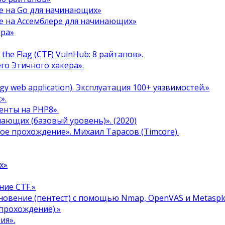
е на Go для начинающих»
е на Ассемблере для начинающих»
ера»
the Flag (CTF) VulnHub: 8 райтапов».
го Этичного хакера».
y web application). Эксплуатация 100+ уязвимостей.»
».
енты на PHP8».
инающих (базовый уровень)». (2020)
ое прохождение». Михаил Тарасов (Timcore).
х»
ние CTF.»
овение (пентест) с помощью Nmap, OpenVAS и Metasplo
прохождение).»
ия».