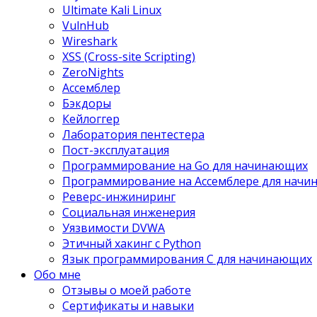
Ultimate Kali Linux
VulnHub
Wireshark
XSS (Cross-site Scripting)
ZeroNights
Ассемблер
Бэкдоры
Кейлоггер
Лаборатория пентестера
Пост-эксплуатация
Программирование на Go для начинающих
Программирование на Ассемблере для нач
Реверс-инжиниринг
Социальная инженерия
Уязвимости DVWA
Этичный хакинг с Python
Язык программирования С для начинающих
Обо мне
Отзывы о моей работе
Сертификаты и навыки