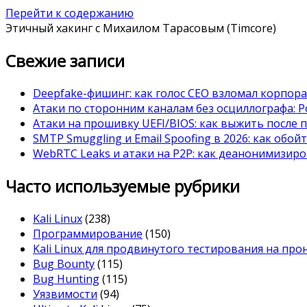
Перейти к содержанию
Этичный хакинг с Михаилом Тарасовым (Timcore)
Свежие записи
Deepfake-фишинг: как голос CEO взломал корпор
Атаки по сторонним каналам без осциллографа: Po
Атаки на прошивку UEFI/BIOS: как выжить после 
SMTP Smuggling и Email Spoofing в 2026: как обой
WebRTC Leaks и атаки на P2P: как деанонимизиро
Часто используемые рубрики
Kali Linux
(238)
Программирование
(150)
Kali Linux для продвинутого тестирования на пр
Bug Bounty
(115)
Bug Hunting
(115)
Уязвимости
(94)