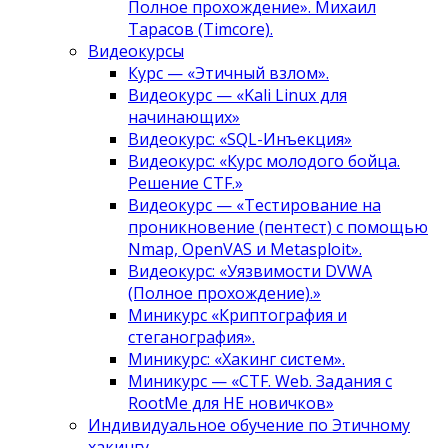
Полное прохождение». Михаил
Тарасов (Timcore).
Видеокурсы
Курс — «Этичный взлом».
Видеокурс — «Kali Linux для
начинающих»
Видеокурс: «SQL-Инъекция»
Видеокурс: «Курс молодого бойца.
Решение CTF.»
Видеокурс — «Тестирование на
проникновение (пентест) с помощью
Nmap, OpenVAS и Metasploit».
Видеокурс: «Уязвимости DVWA
(Полное прохождение).»
Миникурс «Криптография и
стеганография».
Миникурс: «Хакинг систем».
Миникурс — «CTF. Web. Задания с
RootMe для НЕ новичков»
Индивидуальное обучение по Этичному
хакингу.