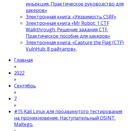
инъекция. Практическое руководство для
хакеров»
Электронная книга: «Уязвимость CSRF»
Электронная книга «Mr Robot: 1 CTF
Walkthrough. Решение задания CTF.
Практическое пособие для хакеров»
Электронная книга: «Capture the Flag (CTF)
VulnHub: 8 райтапов».
Главная
»
2022
»
Сентябрь
»
7
»
#15 Kali Linux для продвинутого тестирования
на проникновение. Наступательный OSINT.
Maltego.
»