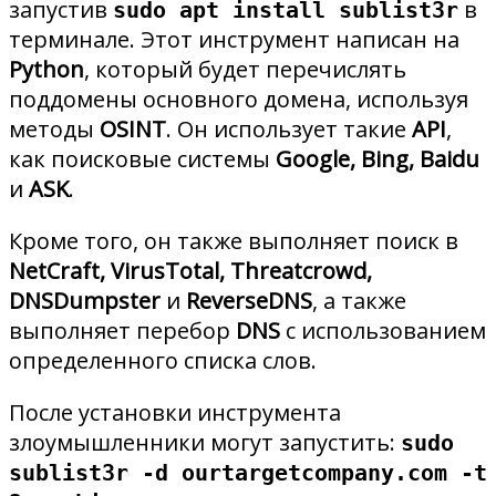
запустив
в
sudo apt install sublist3r
терминале. Этот инструмент написан на
Python
, который будет перечислять
поддомены основного домена, используя
методы
OSINT
. Он использует такие
API
,
как поисковые системы
Google, Bing, Baidu
и
ASK
.
Кроме того, он также выполняет поиск в
NetCraft, VirusTotal, Threatcrowd,
DNSDumpster
и
ReverseDNS
, а также
выполняет перебор
DNS
с использованием
определенного списка слов.
После установки инструмента
злоумышленники могут запустить:
sudo
sublist3r -d ourtargetcompany.com -t