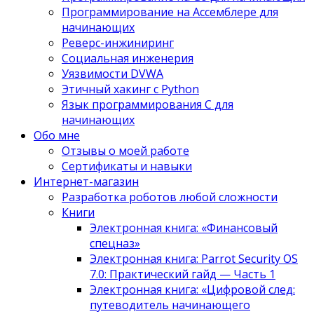
Программирование на Ассемблере для
начинающих
Реверс-инжиниринг
Социальная инженерия
Уязвимости DVWA
Этичный хакинг с Python
Язык программирования С для
начинающих
Обо мне
Отзывы о моей работе
Сертификаты и навыки
Интернет-магазин
Разработка роботов любой сложности
Книги
Электронная книга: «Финансовый
спецназ»
Электронная книга: Parrot Security OS
7.0: Практический гайд — Часть 1
Электронная книга: «Цифровой след:
путеводитель начинающего