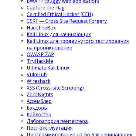
bWAPP (buggy web application)
Capture the Flag
Certified Ethical Hacker (CEH)
CSRF — Cross Site Request Forgery
HackTheBox
Kali Linux для начинающих
Kali Linux для продвинутого тестирования
на проникновение
OWASP ZAP
TryHackMe
Ultimate Kali Linux
VulnHub
Wireshark
XSS (Cross-site Scripting)
ZeroNights
Ассемблер
Бэкдоры
Кейлоггер
Лаборатория пентестера
Пост-эксплуатация
Программирование на Go для начинающих