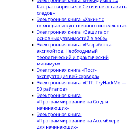
Электронная книга: «Невидимка 2.0
Как раствориться в Сети и не оставить
следов»
Электронная книга: «Хакинг с
помощью искусственного интеллекта»
Электронная книга: «Защита от
основных уязвимостей в вебе»
Электронная книга: «Разработка
эксплойтов. Необходимый
теоретический и практический
минимум»
Электронная книга «Пост-
эксплуатация веб-сервера»
Электронная книга: «CTF. TryHackMe —
50 райтапов»
Электронная книга:
«Программирование на Go для
начинающих»
Электронная книга:
«Программирование на Ассемблере
для начинающих»