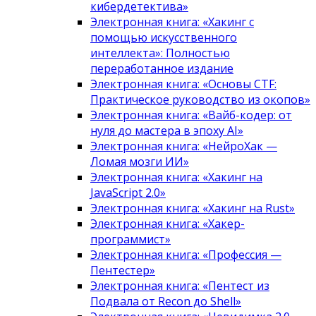
кибердетектива»
Электронная книга: «Хакинг с
помощью искусственного
интеллекта»: Полностью
переработанное издание
Электронная книга: «Основы CTF:
Практическое руководство из окопов»
Электронная книга: «Вайб-кодер: от
нуля до мастера в эпоху AI»
Электронная книга: «НейроХак —
Ломая мозги ИИ»
Электронная книга: «Хакинг на
JavaScript 2.0»
Электронная книга: «Хакинг на Rust»
Электронная книга: «Хакер-
программист»
Электронная книга: «Профессия —
Пентестер»
Электронная книга: «Пентест из
Подвала от Recon до Shell»