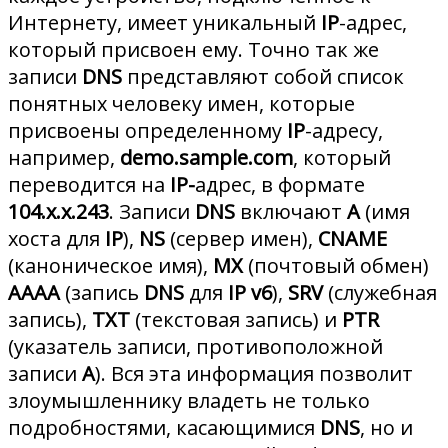
Интернету, имеет уникальный
IP
-адрес,
который присвоен ему. Точно так же
записи
DNS
представляют собой список
понятных человеку имен, которые
присвоены определенному
IP
-адресу,
например,
demo.sample.com
, который
переводится на
IP-
адрес, в формате
104.x.x.243
. Записи
DNS
включают
A
(имя
хоста для
IP
),
NS
(сервер имен),
CNAME
(каноническое имя),
MX
(почтовый обмен)
AAAA
(запись
DNS
для
IP v6
),
SRV
(служебная
запись),
TXT
(текстовая запись) и
PTR
(указатель записи, противоположной
записи
А
). Вся эта информация позволит
злоумышленнику владеть не только
подробностями, касающимися
DNS
, но и