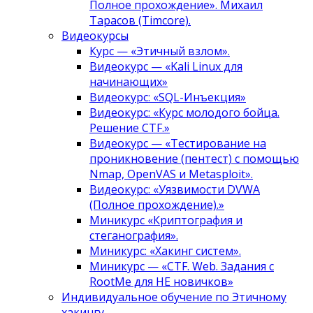
Полное прохождение». Михаил
Тарасов (Timcore).
Видеокурсы
Курс — «Этичный взлом».
Видеокурс — «Kali Linux для
начинающих»
Видеокурс: «SQL-Инъекция»
Видеокурс: «Курс молодого бойца.
Решение CTF.»
Видеокурс — «Тестирование на
проникновение (пентест) с помощью
Nmap, OpenVAS и Metasploit».
Видеокурс: «Уязвимости DVWA
(Полное прохождение).»
Миникурс «Криптография и
стеганография».
Миникурс: «Хакинг систем».
Миникурс — «CTF. Web. Задания с
RootMe для НЕ новичков»
Индивидуальное обучение по Этичному
хакингу.