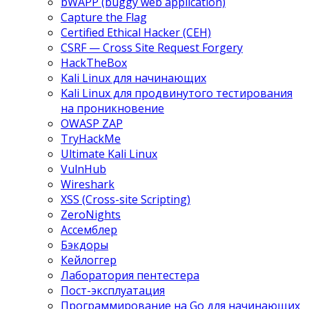
bWAPP (buggy web application)
Capture the Flag
Certified Ethical Hacker (CEH)
CSRF — Cross Site Request Forgery
HackTheBox
Kali Linux для начинающих
Kali Linux для продвинутого тестирования
на проникновение
OWASP ZAP
TryHackMe
Ultimate Kali Linux
VulnHub
Wireshark
XSS (Cross-site Scripting)
ZeroNights
Ассемблер
Бэкдоры
Кейлоггер
Лаборатория пентестера
Пост-эксплуатация
Программирование на Go для начинающих