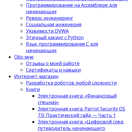
Программирование на Ассемблере для
начинающих
Реверс-инжиниринг
Социальная инженерия
Уязвимости DVWA
Этичный хакинг с Python
Язык программирования С для
начинающих
Обо мне
Отзывы о моей работе
Сертификаты и навыки
Интернет-магазин
Разработка роботов любой сложности
Книги
Электронная книга: «Финансовый
спецназ»
Электронная книга: Parrot Security OS
7.0: Практический гайд — Часть 1
Электронная книга: «Цифровой след:
путеводитель начинающего