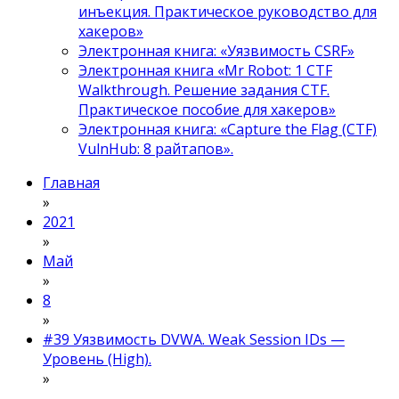
инъекция. Практическое руководство для
хакеров»
Электронная книга: «Уязвимость CSRF»
Электронная книга «Mr Robot: 1 CTF
Walkthrough. Решение задания CTF.
Практическое пособие для хакеров»
Электронная книга: «Capture the Flag (CTF)
VulnHub: 8 райтапов».
Главная
»
2021
»
Май
»
8
»
#39 Уязвимость DVWA. Weak Session IDs —
Уровень (High).
»