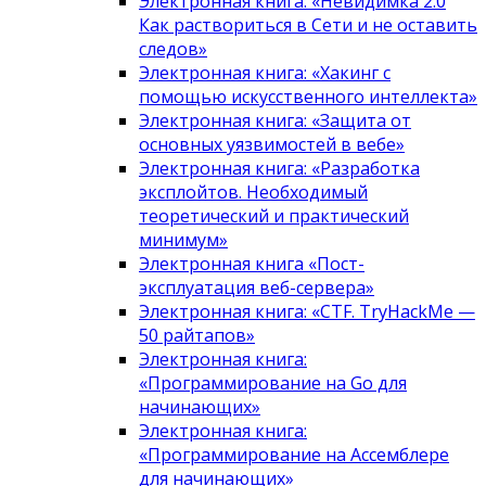
Электронная книга: «Невидимка 2.0
Как раствориться в Сети и не оставить
следов»
Электронная книга: «Хакинг с
помощью искусственного интеллекта»
Электронная книга: «Защита от
основных уязвимостей в вебе»
Электронная книга: «Разработка
эксплойтов. Необходимый
теоретический и практический
минимум»
Электронная книга «Пост-
эксплуатация веб-сервера»
Электронная книга: «CTF. TryHackMe —
50 райтапов»
Электронная книга:
«Программирование на Go для
начинающих»
Электронная книга:
«Программирование на Ассемблере
для начинающих»