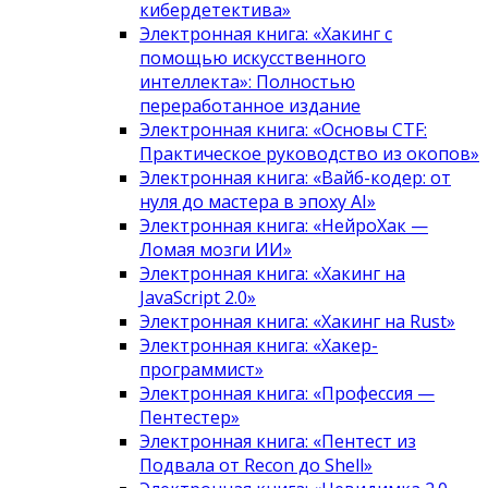
кибердетектива»
Электронная книга: «Хакинг с
помощью искусственного
интеллекта»: Полностью
переработанное издание
Электронная книга: «Основы CTF:
Практическое руководство из окопов»
Электронная книга: «Вайб-кодер: от
нуля до мастера в эпоху AI»
Электронная книга: «НейроХак —
Ломая мозги ИИ»
Электронная книга: «Хакинг на
JavaScript 2.0»
Электронная книга: «Хакинг на Rust»
Электронная книга: «Хакер-
программист»
Электронная книга: «Профессия —
Пентестер»
Электронная книга: «Пентест из
Подвала от Recon до Shell»