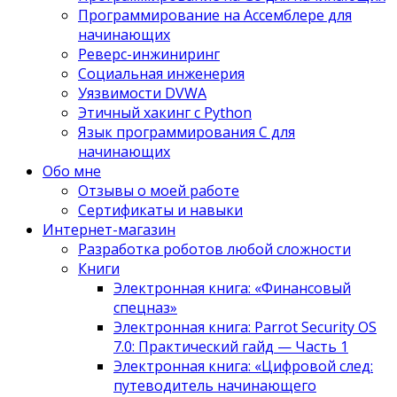
Программирование на Ассемблере для
начинающих
Реверс-инжиниринг
Социальная инженерия
Уязвимости DVWA
Этичный хакинг с Python
Язык программирования С для
начинающих
Обо мне
Отзывы о моей работе
Сертификаты и навыки
Интернет-магазин
Разработка роботов любой сложности
Книги
Электронная книга: «Финансовый
спецназ»
Электронная книга: Parrot Security OS
7.0: Практический гайд — Часть 1
Электронная книга: «Цифровой след:
путеводитель начинающего