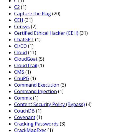
C
(1)
C2
(1)
Capture the Flag
(20)
CEH
(31)
Censys
(2)
Certified Ethical Hacker (CEH)
(31)
ChatGPT
(1)
CI/CD
(1)
Cloud
(11)
CloudGoat
(5)
CloudTrail
(1)
CMS
(1)
CnuPG
(1)
Command Execution
(3)
Command Injection
(1)
Commix
(1)
Content Security Policy (Bypass)
(4)
CouchDB
(1)
Covenant
(1)
Cracking Passwords
(3)
CrackMapExec
(1)