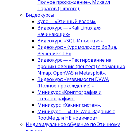
Полное прохождение». Михаил
Тарасов (Timcore).
Видеокурсы
Курс — «Этичный взлом».
Видеокурс — «Kali Linux для
начинающих»
Видеокурс: «SQL-Инъекция»
Видеокурс: «Курс молодого бойца.
Решение CTF.»
Видеокурс — «Тестирование на
проникновение (пентест) с помощью
Nmap, OpenVAS и Metasploit».
Видеокурс: «Уязвимости DVWA
(Полное прохождение).»
Миникурс «Криптография и
стеганография».
Миникурс: «Хакинг систем».
Миникурс — «CTF. Web. Задания с
RootMe для НЕ новичков»
Индивидуальное обучение по Этичному
хакингу.