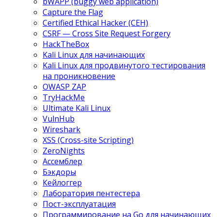
bWAPP (buggy web application)
Capture the Flag
Certified Ethical Hacker (CEH)
CSRF — Cross Site Request Forgery
HackTheBox
Kali Linux для начинающих
Kali Linux для продвинутого тестирования
на проникновение
OWASP ZAP
TryHackMe
Ultimate Kali Linux
VulnHub
Wireshark
XSS (Cross-site Scripting)
ZeroNights
Ассемблер
Бэкдоры
Кейлоггер
Лаборатория пентестера
Пост-эксплуатация
Программирование на Go для начинающих