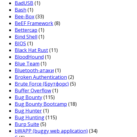
BadUSB
(1)
Bash
(1)
Bee-Box
(33)
BeEF Framework
(8)
Bettercap
(1)
Bind Shell
(1)
BIOS
(1)
Black Hat Rust
(11)
BloodHound
(1)
Blue Team
(1)
Bluetooth-атаки
(1)
Broken Authentication
(2)
Brute Force (Брутфорс)
(5)
Buffer Overflow
(1)
Bug Bounty
(115)
Bug Bounty Bootcamp
(18)
Bug Hunter
(1)
Bug Hunting
(115)
Burp Suite
(5)
bWAPP (buggy web application)
(34)