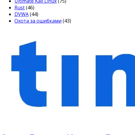
Ultimate Kali Linux
(75)
Rust
(46)
DVWA
(44)
Охота за ошибками
(43)