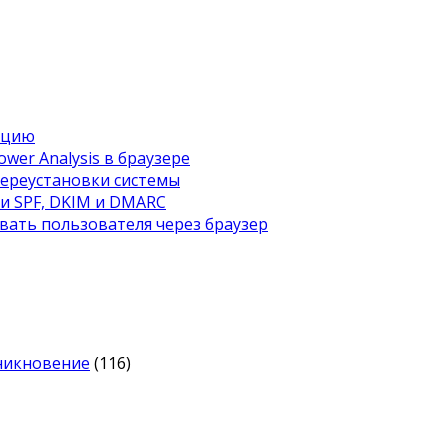
ацию
wer Analysis в браузере
переустановки системы
ти SPF, DKIM и DMARC
вать пользователя через браузер
оникновение
(116)