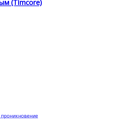
ым (Timcore)
на проникновение