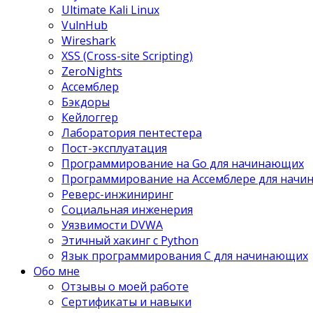
Ultimate Kali Linux
VulnHub
Wireshark
XSS (Cross-site Scripting)
ZeroNights
Ассемблер
Бэкдоры
Кейлоггер
Лаборатория пентестера
Пост-эксплуатация
Программирование на Go для начинающих
Программирование на Ассемблере для нач
Реверс-инжиниринг
Социальная инженерия
Уязвимости DVWA
Этичный хакинг с Python
Язык программирования С для начинающих
Обо мне
Отзывы о моей работе
Сертификаты и навыки