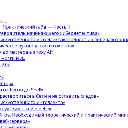
аз»
.0: Практический гайд — Часть 1
путеводитель начинающего кибердетектива»
 искусственного интеллекта»: Полностью переработанн
тическое руководство из окопов»
 до мастера в эпоху AI»
я мозги ИИ»
 2.0»
т»
естер»
 от Recon до Shell»
 раствориться в Сети и не оставить следов»
 искусственного интеллекта»
х уязвимостей в вебе»
ойтов. Необходимый теоретический и практический ми
 веб-сервера»
50 райтапов»