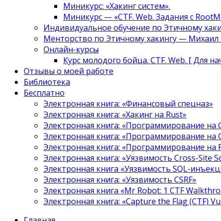
Миникурс: «Хакинг систем».
Миникурс — «CTF. Web. Задания с RootM
Индивидуальное обучение по Этичному хаки
Менторство по Этичному хакингу — Михаил Т
Онлайн-курсы
Курс молодого бойца. CTF. Web. [ Для н
Отзывы о моей работе
Библиотека
Бесплатно
Электронная книга: «Финансовый спецназ»
Электронная книга: «Хакинг на Rust»
Электронная книга: «Программирование на 
Электронная книга: «Программирование на 
Электронная книга: «Программирование на
Электронная книга: «Уязвимость Cross-Site S
Электронная книга «Уязвимость SQL-инъекци
Электронная книга: «Уязвимость CSRF»
Электронная книга «Mr Robot: 1 CTF Walkthr
Электронная книга: «Capture the Flag (CTF) V
Главная