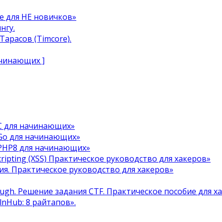
e для НЕ новичков»
нгу.
арасов (Timcore).
ачинающих ]
C для начинающих»
Go для начинающих»
 PHP8 для начинающих»
cripting (XSS) Практическое руководство для хакеров»
я. Практическое руководство для хакеров»
ough. Решение задания CTF. Практическое пособие для х
ulnHub: 8 райтапов».