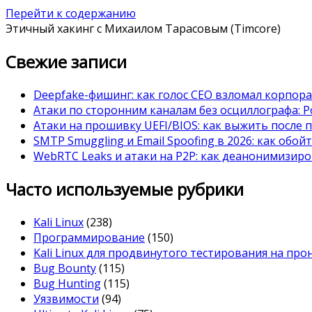
Перейти к содержанию
Этичный хакинг с Михаилом Тарасовым (Timcore)
Свежие записи
Deepfake-фишинг: как голос CEO взломал корпор
Атаки по сторонним каналам без осциллографа: Po
Атаки на прошивку UEFI/BIOS: как выжить после 
SMTP Smuggling и Email Spoofing в 2026: как обой
WebRTC Leaks и атаки на P2P: как деанонимизиро
Часто используемые рубрики
Kali Linux
(238)
Программирование
(150)
Kali Linux для продвинутого тестирования на пр
Bug Bounty
(115)
Bug Hunting
(115)
Уязвимости
(94)