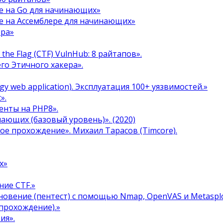
е на Go для начинающих»
е на Ассемблере для начинающих»
ера»
the Flag (CTF) VulnHub: 8 райтапов».
го Этичного хакера».
y web application). Эксплуатация 100+ уязвимостей.»
».
енты на PHP8».
инающих (базовый уровень)». (2020)
ое прохождение». Михаил Тарасов (Timcore).
х»
ние CTF.»
овение (пентест) с помощью Nmap, OpenVAS и Metasplo
прохождение).»
ия».