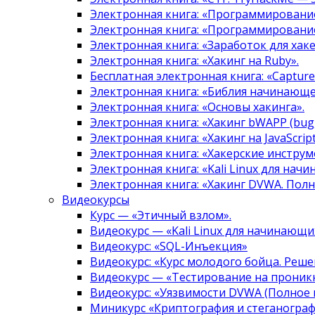
Электронная книга: «Программировани
Электронная книга: «Программировани
Электронная книга: «Заработок для хак
Электронная книга: «Хакинг на Ruby».
Бесплатная электронная книга: «Capture 
Электронная книга: «Библия начинающе
Электронная книга: «Основы хакинга».
Электронная книга: «Хакинг bWAPP (bugg
Электронная книга: «Хакинг на JavaScript
Электронная книга: «Хакерские инструм
Электронная книга: «Kali Linux для нач
Электронная книга: «Хакинг DVWA. Полн
Видеокурсы
Курс — «Этичный взлом».
Видеокурс — «Kali Linux для начинающи
Видеокурс: «SQL-Инъекция»
Видеокурс: «Курс молодого бойца. Реше
Видеокурс — «Тестирование на проникн
Видеокурс: «Уязвимости DVWA (Полное 
Миникурс «Криптография и стеганограф