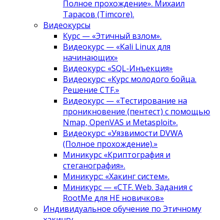
Полное прохождение». Михаил
Тарасов (Timcore).
Видеокурсы
Курс — «Этичный взлом».
Видеокурс — «Kali Linux для
начинающих»
Видеокурс: «SQL-Инъекция»
Видеокурс: «Курс молодого бойца.
Решение CTF.»
Видеокурс — «Тестирование на
проникновение (пентест) с помощью
Nmap, OpenVAS и Metasploit».
Видеокурс: «Уязвимости DVWA
(Полное прохождение).»
Миникурс «Криптография и
стеганография».
Миникурс: «Хакинг систем».
Миникурс — «CTF. Web. Задания с
RootMe для НЕ новичков»
Индивидуальное обучение по Этичному
хакингу.