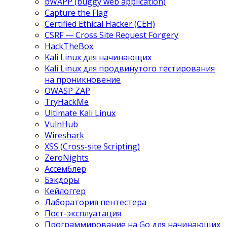
bWAPP (buggy web application)
Capture the Flag
Certified Ethical Hacker (CEH)
CSRF — Cross Site Request Forgery
HackTheBox
Kali Linux для начинающих
Kali Linux для продвинутого тестирования
на проникновение
OWASP ZAP
TryHackMe
Ultimate Kali Linux
VulnHub
Wireshark
XSS (Cross-site Scripting)
ZeroNights
Ассемблер
Бэкдоры
Кейлоггер
Лаборатория пентестера
Пост-эксплуатация
Программирование на Go для начинающих