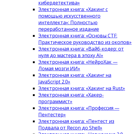
кибердетектива»
Электронная книга: «Хакинг с
помощью искусственного
интеллекта»: Полностью
переработанное издание
Электронная книга: «Основы CTF:
Практическое руководство из окопов»
Электронная книга: «Вайб-кодер: от
нуля до мастера в эпоху AI»
Электронная книга: «НейроХак —
Ломая мозги ИИ»
Электронная книга: «Хакинг на
JavaScript 2.0»
Электронная книга: «Хакинг на Rust»
Электронная книга: «Хакер-
программист»
Электронная книга: «Профессия —
Пентестер»
Электронная книга: «Пентест из
Подвала от Recon до Shell»