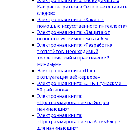
Электронная книга: «Невидимка 2.0
Как раствориться в Сети и не оставить
следов»
Электронная книга: «Хакинг с
помощью искусственного интеллекта»
Электронная книга: «Защита от
основных уязвимостей в вебе»
Электронная книга: «Разработка
эксплойтов. Необходимый
теоретический и практический
минимум»
Электронная книга «Пост-
эксплуатация веб-сервера»
Электронная книга: «CTF. TryHackMe —
50 райтапов»
Электронная книга:
«Программирование на Go для
начинающих»
Электронная книга:
«Программирование на Ассемблере
для начинающих»