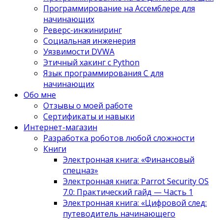
Программирование на Ассемблере для
начинающих
Реверс-инжиниринг
Социальная инженерия
Уязвимости DVWA
Этичный хакинг с Python
Язык программирования С для
начинающих
Обо мне
Отзывы о моей работе
Сертификаты и навыки
Интернет-магазин
Разработка роботов любой сложности
Книги
Электронная книга: «Финансовый
спецназ»
Электронная книга: Parrot Security OS
7.0: Практический гайд — Часть 1
Электронная книга: «Цифровой след:
путеводитель начинающего