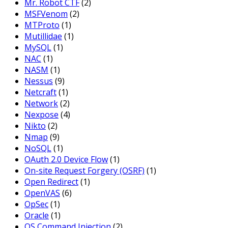
Mr. Robot CTF
(2)
MSFVenom
(2)
MTProto
(1)
Mutillidae
(1)
MySQL
(1)
NAC
(1)
NASM
(1)
Nessus
(9)
Netcraft
(1)
Network
(2)
Nexpose
(4)
Nikto
(2)
Nmap
(9)
NoSQL
(1)
OAuth 2.0 Device Flow
(1)
On-site Request Forgery (OSRF)
(1)
Open Redirect
(1)
OpenVAS
(6)
OpSec
(1)
Oracle
(1)
OS Command Injection
(2)