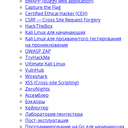
bWAPP (buggy web application)
Capture the Flag
Certified Ethical Hacker (CEH)
CSRF — Cross Site Request Forgery
HackTheBox
Kali Linux для начинающих
Kali Linux для продвинутого тестирования
на проникновение
OWASP ZAP
TryHackMe
Ultimate Kali Linux
VulnHub
Wireshark
XSS (Cross-site Scripting)
ZeroNights
Ассемблер
Бэкдоры
Кейлоггер
Лаборатория пентестера
Пост-эксплуатация
Программирование на Go для начинающих