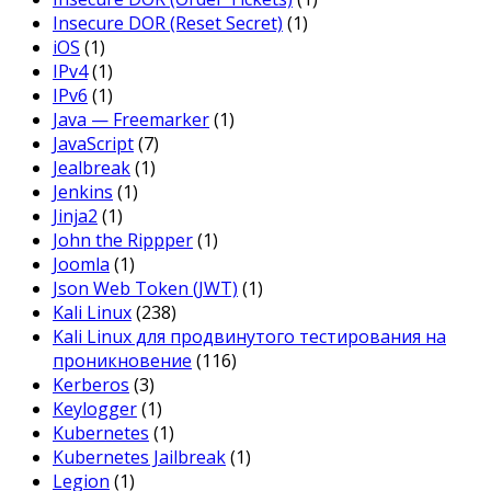
Insecure DOR (Reset Secret)
(1)
iOS
(1)
IPv4
(1)
IPv6
(1)
Java — Freemarker
(1)
JavaScript
(7)
Jealbreak
(1)
Jenkins
(1)
Jinja2
(1)
John the Rippper
(1)
Joomla
(1)
Json Web Token (JWT)
(1)
Kali Linux
(238)
Kali Linux для продвинутого тестирования на
проникновение
(116)
Kerberos
(3)
Keylogger
(1)
Kubernetes
(1)
Kubernetes Jailbreak
(1)
Legion
(1)