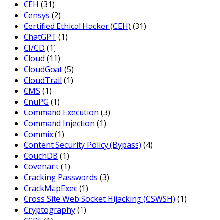
CEH
(31)
Censys
(2)
Certified Ethical Hacker (CEH)
(31)
ChatGPT
(1)
CI/CD
(1)
Cloud
(11)
CloudGoat
(5)
CloudTrail
(1)
CMS
(1)
CnuPG
(1)
Command Execution
(3)
Command Injection
(1)
Commix
(1)
Content Security Policy (Bypass)
(4)
CouchDB
(1)
Covenant
(1)
Cracking Passwords
(3)
CrackMapExec
(1)
Cross Site Web Socket Hijacking (CSWSH)
(1)
Cryptography
(1)