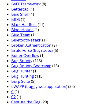
BeEF Framework
(8)
Bettercap
(1)
Bind Shell
(1)
BIOS
(1)
Black Hat Rust
(11)
BloodHound
(1)
Blue Team
(1)
Bluetooth-атаки
(1)
Broken Authentication
(2)
Brute Force (Брутфорс)
(5)
Buffer Overflow
(1)
Bug Bounty
(115)
Bug Bounty Bootcamp
(18)
Bug Hunter
(1)
Bug Hunting
(115)
Burp Suite
(5)
bWAPP (buggy web application)
(34)
C
(1)
C2
(1)
Capture the Flag
(20)