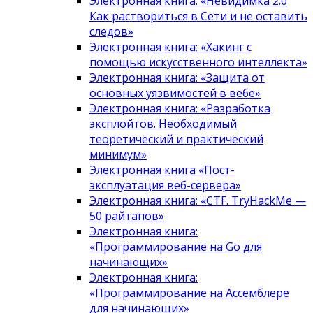
Электронная книга: «Невидимка 2.0
Как раствориться в Сети и не оставить
следов»
Электронная книга: «Хакинг с
помощью искусственного интеллекта»
Электронная книга: «Защита от
основных уязвимостей в вебе»
Электронная книга: «Разработка
эксплойтов. Необходимый
теоретический и практический
минимум»
Электронная книга «Пост-
эксплуатация веб-сервера»
Электронная книга: «CTF. TryHackMe —
50 райтапов»
Электронная книга:
«Программирование на Go для
начинающих»
Электронная книга:
«Программирование на Ассемблере
для начинающих»