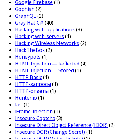
Google Firebase
(1)
Gophish
(2)
GraphQL
(2)
Gray Hat C#
(40)
Hacking web-applications
(8)
Hacking web-servers
(1)
Hacking Wireless Networks
(2)
HackTheBox
(2)
Honeypots
(1)
HTML Injection — Reflected
(4)
HTML Injection — Stored
(1)
HTTP Basic
(1)
HTTP-запросы
(1)
HTTP-ответы
(1)
Hunter.io
(1)
IaC
(1)
iFrame-Injection
(1)
Insecure Captcha
(3)
Insecure Direct Object Reference (IDOR)
(2)
Insecure DOR (Change Secret)
(1)
Insecure DOR (Order Tickets)
(1)