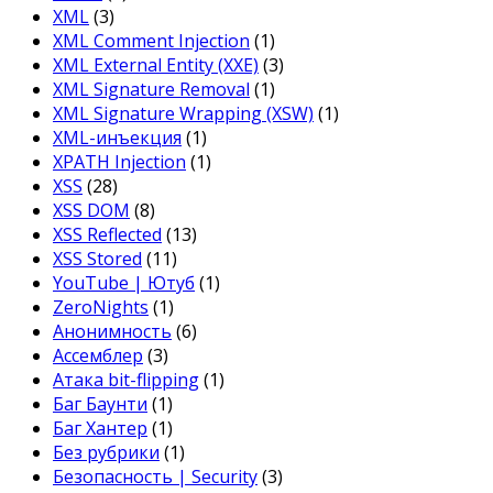
XML
(3)
XML Comment Injection
(1)
XML External Entity (XXE)
(3)
XML Signature Removal
(1)
XML Signature Wrapping (XSW)
(1)
XML-инъекция
(1)
XPATH Injection
(1)
XSS
(28)
XSS DOM
(8)
XSS Reflected
(13)
XSS Stored
(11)
YouTube | Ютуб
(1)
ZeroNights
(1)
Анонимность
(6)
Ассемблер
(3)
Атака bit-flipping
(1)
Баг Баунти
(1)
Баг Хантер
(1)
Без рубрики
(1)
Безопасность | Security
(3)