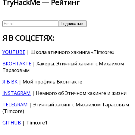
TryHackMe — Рейтинг
Я В СОЦСЕТЯХ:
YOUTUBE
| Школа этичного хакинга «Timcore»
ВКОНТАКТЕ
| Хакеры. Этичный хакинг с Михаилом
Тарасовым
Я В ВК
| Мой профиль Вконтакте
INSTAGRAM
| Немного об Этичном хакинге и жизни
TELEGRAM
| Этичный хакинг с Михаилом Тарасовым
(Timcore)
GITHUB
| Timcore1