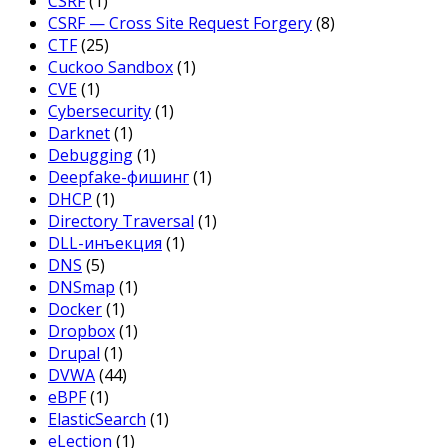
CSRF
(1)
CSRF — Cross Site Request Forgery
(8)
CTF
(25)
Cuckoo Sandbox
(1)
CVE
(1)
Cybersecurity
(1)
Darknet
(1)
Debugging
(1)
Deepfake-фишинг
(1)
DHCP
(1)
Directory Traversal
(1)
DLL-инъекция
(1)
DNS
(5)
DNSmap
(1)
Docker
(1)
Dropbox
(1)
Drupal
(1)
DVWA
(44)
eBPF
(1)
ElasticSearch
(1)
eLection
(1)