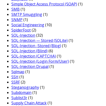
Simple Object Access Protocol (SOAP)
(1)
SMB
(1)
SMTP Smuggling
(1)
SNMP
(1)
Social Engineering
(10)
SpiderFoot
(2)
SQL-Injection
(32)
SQL-Injection — Stored (SQLite)
(1)
SQL-Injection -Stored (Blog)
(1)
SQL-Injection (Blind)
(6)
SQL-Injection (CAPTCHA)
(1)
SQL-Injection (Login Form/User)
(1)
SQL-Injection Drupal
(1)
Sqlmap
(1)
SSH
(1)
SSRF
(2)
Steganography
(1)
Subdomain
(1)
Sublist3r
(1)
Supply Chain Attack
(1)