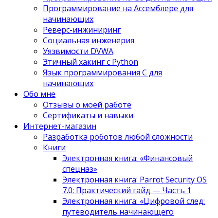
Программирование на Ассемблере для
начинающих
Реверс-инжиниринг
Социальная инженерия
Уязвимости DVWA
Этичный хакинг с Python
Язык программирования С для
начинающих
Обо мне
Отзывы о моей работе
Сертификаты и навыки
Интернет-магазин
Разработка роботов любой сложности
Книги
Электронная книга: «Финансовый
спецназ»
Электронная книга: Parrot Security OS
7.0: Практический гайд — Часть 1
Электронная книга: «Цифровой след:
путеводитель начинающего