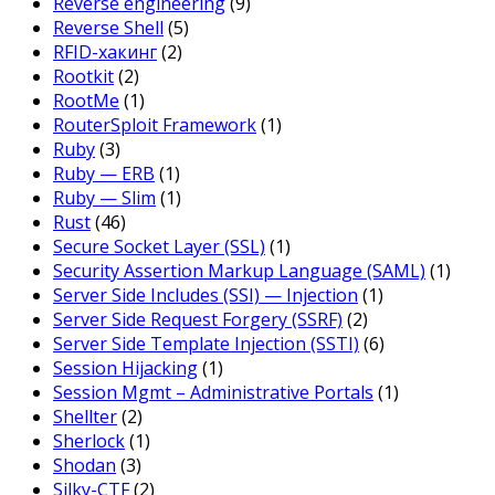
Reverse engineering
(9)
Reverse Shell
(5)
RFID-хакинг
(2)
Rootkit
(2)
RootMe
(1)
RouterSploit Framework
(1)
Ruby
(3)
Ruby — ERB
(1)
Ruby — Slim
(1)
Rust
(46)
Secure Socket Layer (SSL)
(1)
Security Assertion Markup Language (SAML)
(1)
Server Side Includes (SSI) — Injection
(1)
Server Side Request Forgery (SSRF)
(2)
Server Side Template Injection (SSTI)
(6)
Session Hijacking
(1)
Session Mgmt – Administrative Portals
(1)
Shellter
(2)
Sherlock
(1)
Shodan
(3)
Silky-CTF
(2)