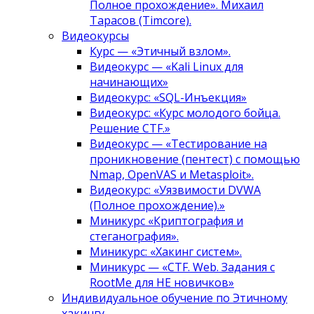
Полное прохождение». Михаил
Тарасов (Timcore).
Видеокурсы
Курс — «Этичный взлом».
Видеокурс — «Kali Linux для
начинающих»
Видеокурс: «SQL-Инъекция»
Видеокурс: «Курс молодого бойца.
Решение CTF.»
Видеокурс — «Тестирование на
проникновение (пентест) с помощью
Nmap, OpenVAS и Metasploit».
Видеокурс: «Уязвимости DVWA
(Полное прохождение).»
Миникурс «Криптография и
стеганография».
Миникурс: «Хакинг систем».
Миникурс — «CTF. Web. Задания с
RootMe для НЕ новичков»
Индивидуальное обучение по Этичному
хакингу.