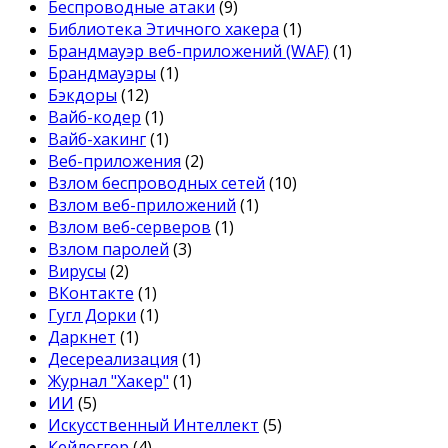
Беспроводные атаки
(9)
Библиотека Этичного хакера
(1)
Брандмауэр веб-приложений (WAF)
(1)
Брандмауэры
(1)
Бэкдоры
(12)
Вайб-кодер
(1)
Вайб-хакинг
(1)
Веб-приложения
(2)
Взлом беспроводных сетей
(10)
Взлом веб-приложений
(1)
Взлом веб-серверов
(1)
Взлом паролей
(3)
Вирусы
(2)
ВКонтакте
(1)
Гугл Дорки
(1)
Даркнет
(1)
Десереализация
(1)
Журнал "Хакер"
(1)
ИИ
(5)
Искусственный Интеллект
(5)
Кейлоггер
(4)