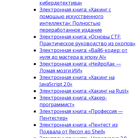
кибердетектива»
Электронная книга: «Хакинг с
помощью искусственного
интеллекта»: Полностью
переработанное издание
Электронная книга: «Основы CTF:
Практическое руководство из окопов»
Электронная книга: «Вайб-кодер: от
нуля до мастера в эпоху AI»
Электронная книга: «НейроХак —
Ломая мозги ИИ»
Электронная книга: «Хакинг на
JavaScript 2.0»
Электронная книга: «Хакинг на Rust»
Электронная книга: «Хакер-
программист»
Электронная книга: «Профессия —
Пентестер»
Электронная книга: «Пентест из
Подвала от Recon до Shell»