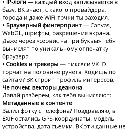
• IP-логи
— каждый вход записывается в
базу. ВК знает, с какого провайдера,
города и даже WiFi-точки ты заходил.
• Браузерный фингерпринт
— Canvas,
WebGL, шрифты, разрешение экрана.
Даже через «сервис на три буквы» тебя
вычислят по уникальному отпечатку
браузера.
• Cookies и трекеры
— пиксели VK ID
торчат на половине рунета. Ходишь по
сайтам? ВК строит профиль интересов.
Че почем: векторы деанона
Давай разберем, как тебя вычисляют:
Метаданные в контенте
Залил фотку с телефона? Поздравляю, в
EXIF остались GPS-координаты, модель
устройства, дата съемки. ВК эти данные не