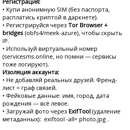
Регистрация:
• Купи анонимную SIM (без паспорта,
расплатись криптой в даркнете).
• Регистрируйся через
Tor Browser +
bridges
(obfs4/meek-azure), чтобы скрыть
IP.
• Используй виртуальный номер
(servicesms.online, но помни — сервисы
тоже логируют).
Изоляция аккаунта:
• Не добавляй реальных друзей. Френд-
лист = граф связей.
• Фейковые данные: имя, город, дата
рождения — всё левое.
• Загружай фото через
ExifTool
(удаление
метаданных): exiftool -all= photo.jpg .