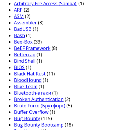
Arbitrary File Access (Samba).
(1)
ARP
(2)
ASM
(2)
Assembler
(3)
BadUSB
(1)
Bash
(1)
Bee-Box
(33)
BeEF Framework
(8)
Bettercap
(1)
Bind Shell
(1)
BIOS
(1)
Black Hat Rust
(11)
BloodHound
(1)
Blue Team
(1)
Bluetooth-атаки
(1)
Broken Authentication
(2)
Brute Force (Брутфорс)
(5)
Buffer Overflow
(1)
Bug Bounty
(115)
Bug Bounty Bootcamp
(18)