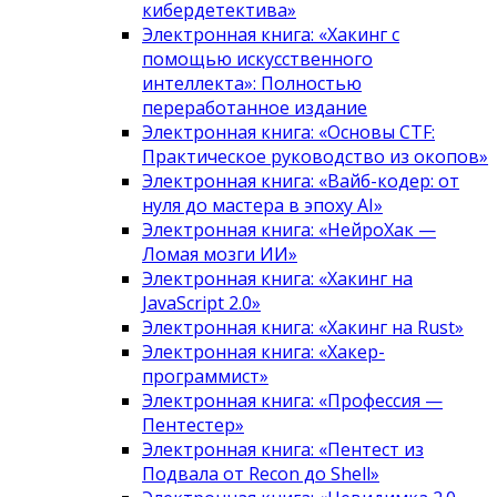
кибердетектива»
Электронная книга: «Хакинг с
помощью искусственного
интеллекта»: Полностью
переработанное издание
Электронная книга: «Основы CTF:
Практическое руководство из окопов»
Электронная книга: «Вайб-кодер: от
нуля до мастера в эпоху AI»
Электронная книга: «НейроХак —
Ломая мозги ИИ»
Электронная книга: «Хакинг на
JavaScript 2.0»
Электронная книга: «Хакинг на Rust»
Электронная книга: «Хакер-
программист»
Электронная книга: «Профессия —
Пентестер»
Электронная книга: «Пентест из
Подвала от Recon до Shell»