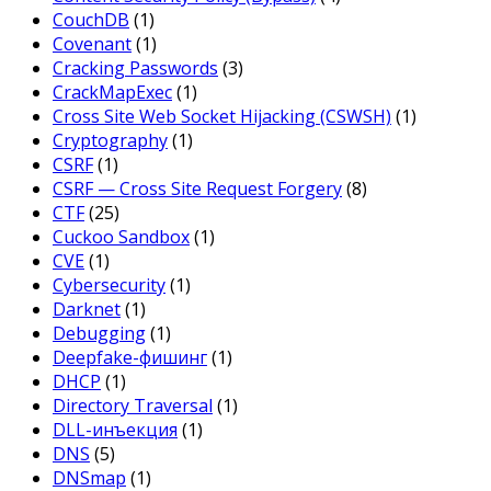
CouchDB
(1)
Covenant
(1)
Cracking Passwords
(3)
CrackMapExec
(1)
Cross Site Web Socket Hijacking (CSWSH)
(1)
Cryptography
(1)
CSRF
(1)
CSRF — Cross Site Request Forgery
(8)
CTF
(25)
Cuckoo Sandbox
(1)
CVE
(1)
Cybersecurity
(1)
Darknet
(1)
Debugging
(1)
Deepfake-фишинг
(1)
DHCP
(1)
Directory Traversal
(1)
DLL-инъекция
(1)
DNS
(5)
DNSmap
(1)