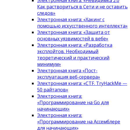
Электронная книга: «Невидимка 2.0
Как раствориться в Сети и не оставить
следов»
Электронная книга: «Хакинг с
помощью искусственного интеллекта»
Электронная книга: «Защита от
основных уязвимостей в вебе»
Электронная книга: «Разработка
эксплойтов. Необходимый
теоретический и практический
минимум»
Электронная книга «Пост-
эксплуатация веб-сервера»
Электронная книга: «CTF. TryHackMe —
50 райтапов»
Электронная книга:
«Программирование на Go для
начинающих»
Электронная книга:
«Программирование на Ассемблере
для начинающих»