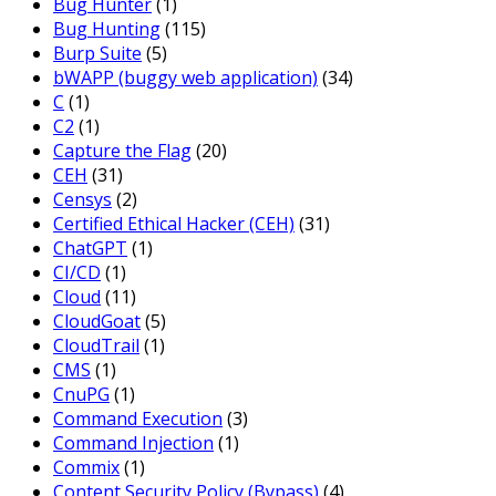
Bug Hunter
(1)
Bug Hunting
(115)
Burp Suite
(5)
bWAPP (buggy web application)
(34)
C
(1)
C2
(1)
Capture the Flag
(20)
CEH
(31)
Censys
(2)
Certified Ethical Hacker (CEH)
(31)
ChatGPT
(1)
CI/CD
(1)
Cloud
(11)
CloudGoat
(5)
CloudTrail
(1)
CMS
(1)
CnuPG
(1)
Command Execution
(3)
Command Injection
(1)
Commix
(1)
Content Security Policy (Bypass)
(4)