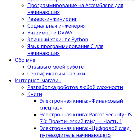
Программирование на Ассемблере для
начинающих
Реверс-инжиниринг
Социальная инженерия
Уязвимости DVWA
Этичный хакинг с Python
Язык программирования С для
начинающих
Обо мне
Отзывы о моей работе
Сертификаты и навыки
Интернет-магазин
Разработка роботов любой сложности
Книги
Электронная книга: «Финансовый
спецназ»
Электронная книга: Parrot Security OS
7.0: Практический гайд — Часть 1
Электронная книга: «Цифровой след:
путеводитель начинающего