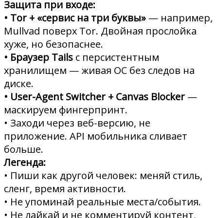
Защита при входе:
• Tor + «сервис на три буквы»
— например,
Mullvad поверх Tor. Двойная прослойка
хуже, но безопаснее.
• Браузер Tails
с персистентным
хранилищем — живая ОС без следов на
диске.
• User-Agent Switcher + Canvas Blocker
—
маскируем фингерпринт.
• Заходи через веб-версию, не
приложение. API мобильника сливает
больше.
Легенда:
• Пиши как другой человек: меняй стиль,
сленг, время активности.
• Не упоминай реальные места/события.
• Не лайкай и не комментируй контент,