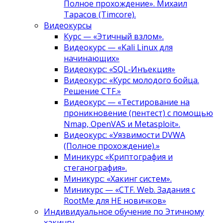
Полное прохождение». Михаил
Тарасов (Timcore).
Видеокурсы
Курс — «Этичный взлом».
Видеокурс — «Kali Linux для
начинающих»
Видеокурс: «SQL-Инъекция»
Видеокурс: «Курс молодого бойца.
Решение CTF.»
Видеокурс — «Тестирование на
проникновение (пентест) с помощью
Nmap, OpenVAS и Metasploit».
Видеокурс: «Уязвимости DVWA
(Полное прохождение).»
Миникурс «Криптография и
стеганография».
Миникурс: «Хакинг систем».
Миникурс — «CTF. Web. Задания с
RootMe для НЕ новичков»
Индивидуальное обучение по Этичному
хакингу.