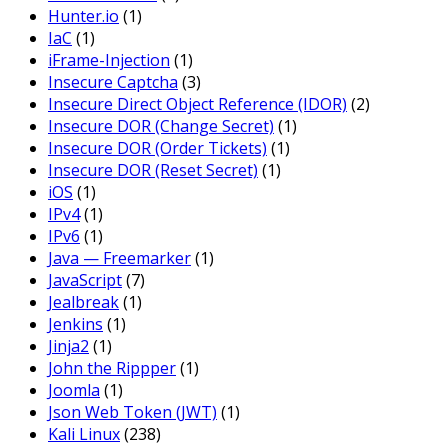
Hunter.io
(1)
IaC
(1)
iFrame-Injection
(1)
Insecure Captcha
(3)
Insecure Direct Object Reference (IDOR)
(2)
Insecure DOR (Change Secret)
(1)
Insecure DOR (Order Tickets)
(1)
Insecure DOR (Reset Secret)
(1)
iOS
(1)
IPv4
(1)
IPv6
(1)
Java — Freemarker
(1)
JavaScript
(7)
Jealbreak
(1)
Jenkins
(1)
Jinja2
(1)
John the Rippper
(1)
Joomla
(1)
Json Web Token (JWT)
(1)
Kali Linux
(238)