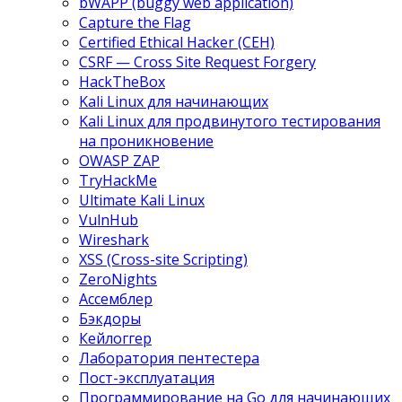
bWAPP (buggy web application)
Capture the Flag
Certified Ethical Hacker (CEH)
CSRF — Cross Site Request Forgery
HackTheBox
Kali Linux для начинающих
Kali Linux для продвинутого тестирования
на проникновение
OWASP ZAP
TryHackMe
Ultimate Kali Linux
VulnHub
Wireshark
XSS (Cross-site Scripting)
ZeroNights
Ассемблер
Бэкдоры
Кейлоггер
Лаборатория пентестера
Пост-эксплуатация
Программирование на Go для начинающих