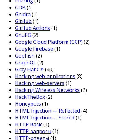
Fuzzing
(1)
GDB
(1)
Ghidra
(1)
GitHub
(1)
GitHub Actions
(1)
GnuPG
(2)
Google Cloud Platform (GCP)
(2)
Google Firebase
(1)
Gophish
(2)
GraphQL
(2)
Gray Hat C#
(40)
Hacking web-applications
(8)
Hacking web-servers
(1)
Hacking Wireless Networks
(2)
HackTheBox
(2)
Honeypots
(1)
HTML Injection — Reflected
(4)
HTML Injection — Stored
(1)
HTTP Basic
(1)
HTTP-запросы
(1)
HTTP-ответы
(1)