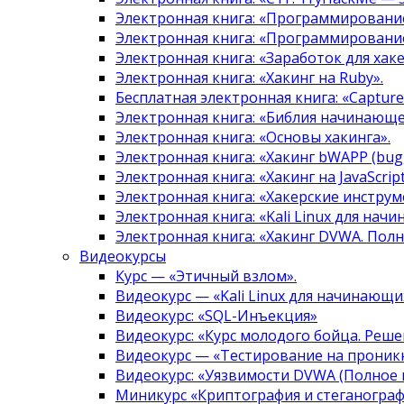
Электронная книга: «Программировани
Электронная книга: «Программировани
Электронная книга: «Заработок для хак
Электронная книга: «Хакинг на Ruby».
Бесплатная электронная книга: «Capture 
Электронная книга: «Библия начинающе
Электронная книга: «Основы хакинга».
Электронная книга: «Хакинг bWAPP (bugg
Электронная книга: «Хакинг на JavaScript
Электронная книга: «Хакерские инструм
Электронная книга: «Kali Linux для нач
Электронная книга: «Хакинг DVWA. Полн
Видеокурсы
Курс — «Этичный взлом».
Видеокурс — «Kali Linux для начинающи
Видеокурс: «SQL-Инъекция»
Видеокурс: «Курс молодого бойца. Реше
Видеокурс — «Тестирование на проникн
Видеокурс: «Уязвимости DVWA (Полное 
Миникурс «Криптография и стеганограф