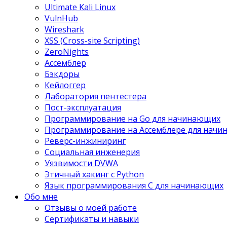
Ultimate Kali Linux
VulnHub
Wireshark
XSS (Cross-site Scripting)
ZeroNights
Ассемблер
Бэкдоры
Кейлоггер
Лаборатория пентестера
Пост-эксплуатация
Программирование на Go для начинающих
Программирование на Ассемблере для нач
Реверс-инжиниринг
Социальная инженерия
Уязвимости DVWA
Этичный хакинг с Python
Язык программирования С для начинающих
Обо мне
Отзывы о моей работе
Сертификаты и навыки