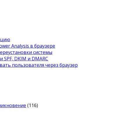
ацию
wer Analysis в браузере
переустановки системы
ти SPF, DKIM и DMARC
вать пользователя через браузер
оникновение
(116)