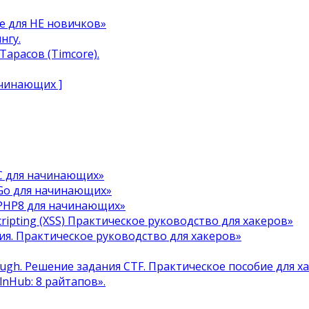
e для НЕ новичков»
нгу.
арасов (Timcore).
ачинающих ]
C для начинающих»
Go для начинающих»
 PHP8 для начинающих»
cripting (XSS) Практическое руководство для хакеров»
я. Практическое руководство для хакеров»
ough. Решение задания CTF. Практическое пособие для х
ulnHub: 8 райтапов».