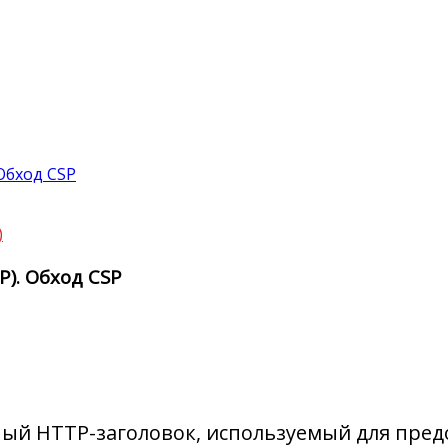
 Обход CSP
)
SP). Обход CSP
альный HTTP-заголовок, используемый для пр