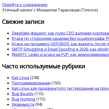
Перейти к содержанию
Этичный хакинг с Михаилом Тарасовым (Timcore)
Свежие записи
Deepfake-фишинг: как голос CEO взломал корпор
Атаки по сторонним каналам без осциллографа: Po
Атаки на прошивку UEFI/BIOS: как выжить после 
SMTP Smuggling и Email Spoofing в 2026: как обой
WebRTC Leaks и атаки на P2P: как деанонимизиро
Часто используемые рубрики
Kali Linux
(238)
Программирование
(150)
Kali Linux для продвинутого тестирования на пр
Bug Bounty
(115)
Bug Hunting
(115)
Уязвимости
(94)