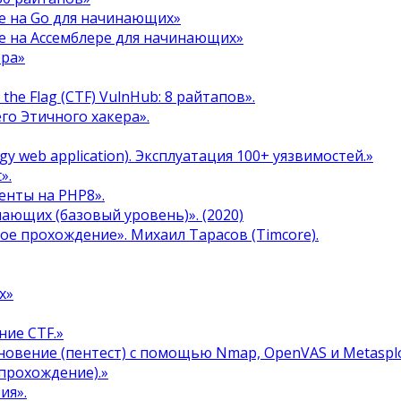
е на Go для начинающих»
е на Ассемблере для начинающих»
ера»
the Flag (CTF) VulnHub: 8 райтапов».
го Этичного хакера».
y web application). Эксплуатация 100+ уязвимостей.»
».
енты на PHP8».
инающих (базовый уровень)». (2020)
ое прохождение». Михаил Тарасов (Timcore).
х»
ние CTF.»
овение (пентест) с помощью Nmap, OpenVAS и Metasplo
прохождение).»
ия».