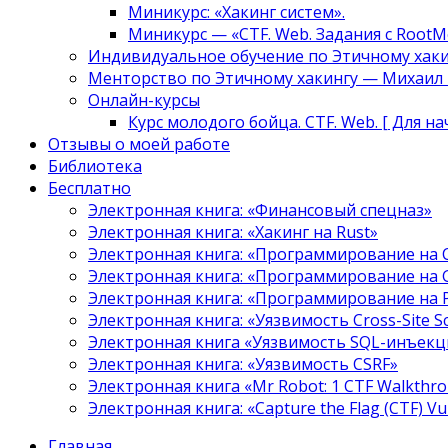
Миникурс: «Хакинг систем».
Миникурс — «CTF. Web. Задания с RootM
Индивидуальное обучение по Этичному хаки
Менторство по Этичному хакингу — Михаил Т
Онлайн-курсы
Курс молодого бойца. CTF. Web. [ Для н
Отзывы о моей работе
Библиотека
Бесплатно
Электронная книга: «Финансовый спецназ»
Электронная книга: «Хакинг на Rust»
Электронная книга: «Программирование на 
Электронная книга: «Программирование на 
Электронная книга: «Программирование на
Электронная книга: «Уязвимость Cross-Site S
Электронная книга «Уязвимость SQL-инъекци
Электронная книга: «Уязвимость CSRF»
Электронная книга «Mr Robot: 1 CTF Walkthr
Электронная книга: «Capture the Flag (CTF) V
Главная