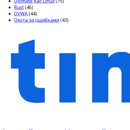
Ultimate Kali Linux
(75)
Rust
(46)
DVWA
(44)
Охота за ошибками
(43)