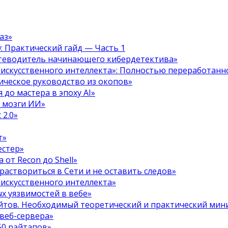
аз»
.0: Практический гайд — Часть 1
путеводитель начинающего кибердетектива»
 искусственного интеллекта»: Полностью переработанн
тическое руководство из окопов»
 до мастера в эпоху AI»
я мозги ИИ»
 2.0»
т»
естер»
 от Recon до Shell»
 раствориться в Сети и не оставить следов»
 искусственного интеллекта»
х уязвимостей в вебе»
ойтов. Необходимый теоретический и практический ми
 веб-сервера»
50 райтапов»