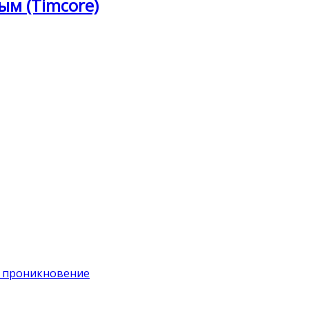
ым (Timcore)
на проникновение