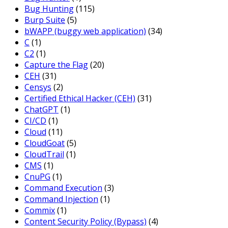
Bug Hunting
(115)
Burp Suite
(5)
bWAPP (buggy web application)
(34)
C
(1)
C2
(1)
Capture the Flag
(20)
CEH
(31)
Censys
(2)
Certified Ethical Hacker (CEH)
(31)
ChatGPT
(1)
CI/CD
(1)
Cloud
(11)
CloudGoat
(5)
CloudTrail
(1)
CMS
(1)
CnuPG
(1)
Command Execution
(3)
Command Injection
(1)
Commix
(1)
Content Security Policy (Bypass)
(4)