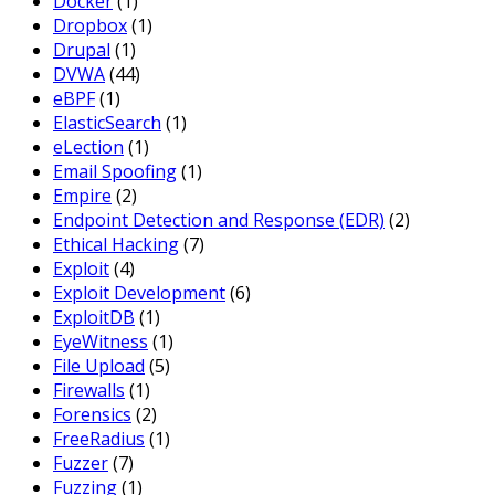
Docker
(1)
Dropbox
(1)
Drupal
(1)
DVWA
(44)
eBPF
(1)
ElasticSearch
(1)
eLection
(1)
Email Spoofing
(1)
Empire
(2)
Endpoint Detection and Response (EDR)
(2)
Ethical Hacking
(7)
Exploit
(4)
Exploit Development
(6)
ExploitDB
(1)
EyeWitness
(1)
File Upload
(5)
Firewalls
(1)
Forensics
(2)
FreeRadius
(1)
Fuzzer
(7)
Fuzzing
(1)