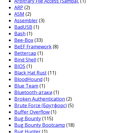
Arbitrary File Access (Samba).
(1)
ARP
(2)
ASM
(2)
Assembler
(3)
BadUSB
(1)
Bash
(1)
Bee-Box
(33)
BeEF Framework
(8)
Bettercap
(1)
Bind Shell
(1)
BIOS
(1)
Black Hat Rust
(11)
BloodHound
(1)
Blue Team
(1)
Bluetooth-атаки
(1)
Broken Authentication
(2)
Brute Force (Брутфорс)
(5)
Buffer Overflow
(1)
Bug Bounty
(115)
Bug Bounty Bootcamp
(18)
Bug Hunter
(1)