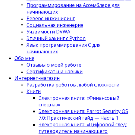
Программирование на Ассемблере для
начинающих
Реверс-инжиниринг
Социальная инженерия
Уязвимости DVWA
Этичный хакинг с Python
Язык программирования С для
начинающих
Обо мне
Отзывы о моей работе
Сертификаты и навыки
Интернет-магазин
Разработка роботов любой сложности
Книги
Электронная книга: «Финансовый
спецназ»
Электронная книга: Parrot Security OS
7.0: Практический гайд — Часть 1
Электронная книга: «Цифровой след:
путеводитель начинающего