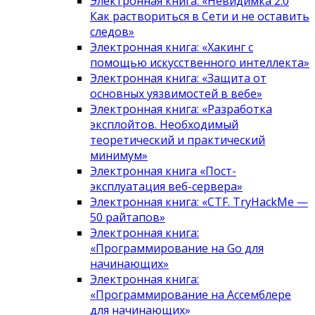
Электронная книга: «Невидимка 2.0
Как раствориться в Сети и не оставить
следов»
Электронная книга: «Хакинг с
помощью искусственного интеллекта»
Электронная книга: «Защита от
основных уязвимостей в вебе»
Электронная книга: «Разработка
эксплойтов. Необходимый
теоретический и практический
минимум»
Электронная книга «Пост-
эксплуатация веб-сервера»
Электронная книга: «CTF. TryHackMe —
50 райтапов»
Электронная книга:
«Программирование на Go для
начинающих»
Электронная книга:
«Программирование на Ассемблере
для начинающих»