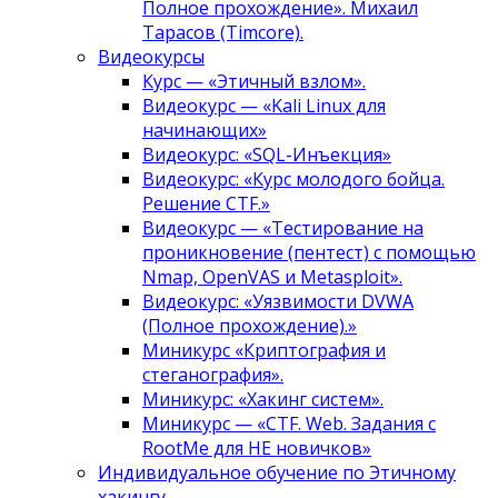
Полное прохождение». Михаил
Тарасов (Timcore).
Видеокурсы
Курс — «Этичный взлом».
Видеокурс — «Kali Linux для
начинающих»
Видеокурс: «SQL-Инъекция»
Видеокурс: «Курс молодого бойца.
Решение CTF.»
Видеокурс — «Тестирование на
проникновение (пентест) с помощью
Nmap, OpenVAS и Metasploit».
Видеокурс: «Уязвимости DVWA
(Полное прохождение).»
Миникурс «Криптография и
стеганография».
Миникурс: «Хакинг систем».
Миникурс — «CTF. Web. Задания с
RootMe для НЕ новичков»
Индивидуальное обучение по Этичному
хакингу.