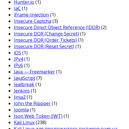
Hunter.io
(1)
IaC
(1)
iFrame-Injection
(1)
Insecure Captcha
(3)
Insecure Direct Object Reference (IDOR)
(2)
Insecure DOR (Change Secret)
(1)
Insecure DOR (Order Tickets)
(1)
Insecure DOR (Reset Secret)
(1)
iOS
(1)
IPv4
(1)
IPv6
(1)
Java — Freemarker
(1)
JavaScript
(7)
Jealbreak
(1)
Jenkins
(1)
Jinja2
(1)
John the Rippper
(1)
Joomla
(1)
Json Web Token (JWT)
(1)
Kali Linux
(238)
Kali Linux для продвинутого тестирования на