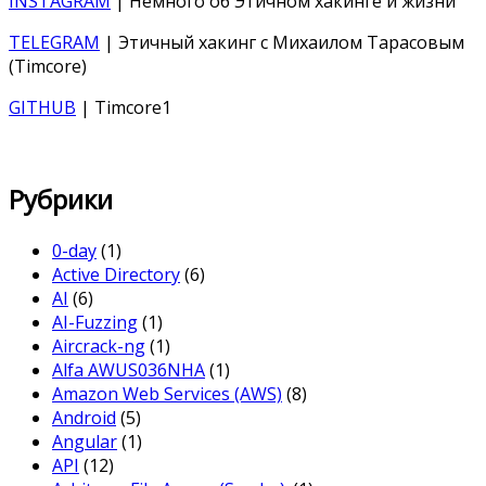
INSTAGRAM
| Немного об Этичном хакинге и жизни
TELEGRAM
| Этичный хакинг с Михаилом Тарасовым
(Timcore)
GITHUB
| Timcore1
Рубрики
0-day
(1)
Active Directory
(6)
AI
(6)
AI-Fuzzing
(1)
Aircrack-ng
(1)
Alfa AWUS036NHA
(1)
Amazon Web Services (AWS)
(8)
Android
(5)
Angular
(1)
API
(12)