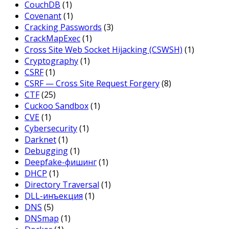
CouchDB
(1)
Covenant
(1)
Cracking Passwords
(3)
CrackMapExec
(1)
Cross Site Web Socket Hijacking (CSWSH)
(1)
Cryptography
(1)
CSRF
(1)
CSRF — Cross Site Request Forgery
(8)
CTF
(25)
Cuckoo Sandbox
(1)
CVE
(1)
Cybersecurity
(1)
Darknet
(1)
Debugging
(1)
Deepfake-фишинг
(1)
DHCP
(1)
Directory Traversal
(1)
DLL-инъекция
(1)
DNS
(5)
DNSmap
(1)