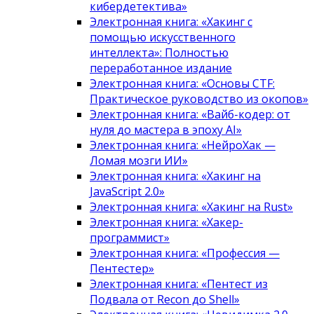
кибердетектива»
Электронная книга: «Хакинг с
помощью искусственного
интеллекта»: Полностью
переработанное издание
Электронная книга: «Основы CTF:
Практическое руководство из окопов»
Электронная книга: «Вайб-кодер: от
нуля до мастера в эпоху AI»
Электронная книга: «НейроХак —
Ломая мозги ИИ»
Электронная книга: «Хакинг на
JavaScript 2.0»
Электронная книга: «Хакинг на Rust»
Электронная книга: «Хакер-
программист»
Электронная книга: «Профессия —
Пентестер»
Электронная книга: «Пентест из
Подвала от Recon до Shell»