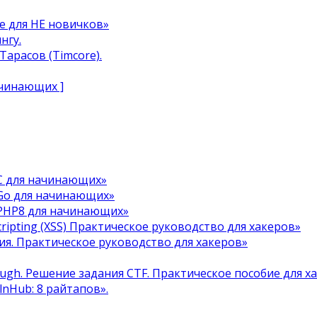
e для НЕ новичков»
нгу.
арасов (Timcore).
ачинающих ]
C для начинающих»
Go для начинающих»
 PHP8 для начинающих»
cripting (XSS) Практическое руководство для хакеров»
я. Практическое руководство для хакеров»
ough. Решение задания CTF. Практическое пособие для х
ulnHub: 8 райтапов».