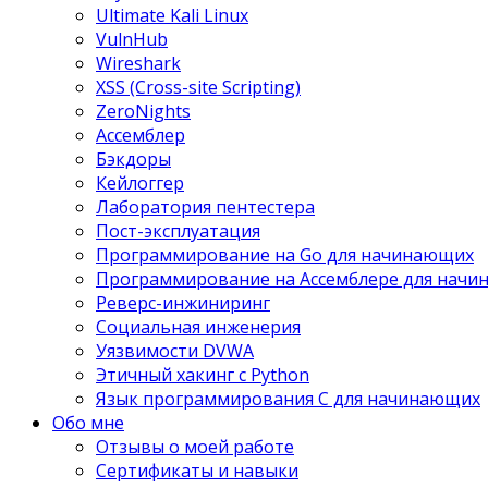
Ultimate Kali Linux
VulnHub
Wireshark
XSS (Cross-site Scripting)
ZeroNights
Ассемблер
Бэкдоры
Кейлоггер
Лаборатория пентестера
Пост-эксплуатация
Программирование на Go для начинающих
Программирование на Ассемблере для нач
Реверс-инжиниринг
Социальная инженерия
Уязвимости DVWA
Этичный хакинг с Python
Язык программирования С для начинающих
Обо мне
Отзывы о моей работе
Сертификаты и навыки