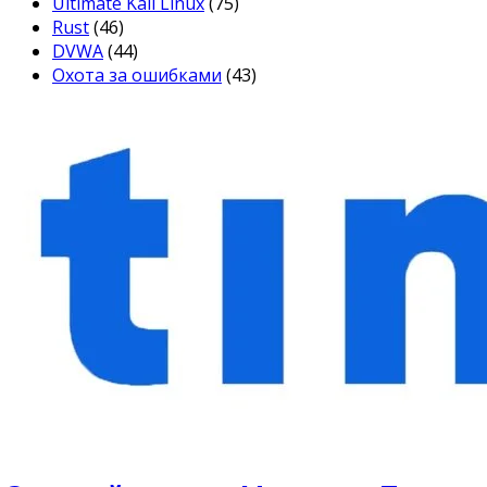
Ultimate Kali Linux
(75)
Rust
(46)
DVWA
(44)
Охота за ошибками
(43)