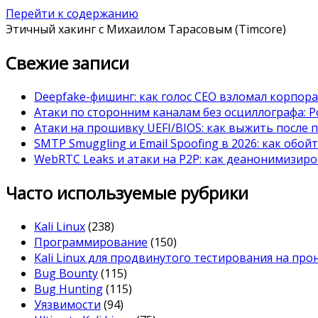
Перейти к содержанию
Этичный хакинг с Михаилом Тарасовым (Timcore)
Свежие записи
Deepfake-фишинг: как голос CEO взломал корпор
Атаки по сторонним каналам без осциллографа: Po
Атаки на прошивку UEFI/BIOS: как выжить после 
SMTP Smuggling и Email Spoofing в 2026: как обой
WebRTC Leaks и атаки на P2P: как деанонимизиро
Часто используемые рубрики
Kali Linux
(238)
Программирование
(150)
Kali Linux для продвинутого тестирования на пр
Bug Bounty
(115)
Bug Hunting
(115)
Уязвимости
(94)