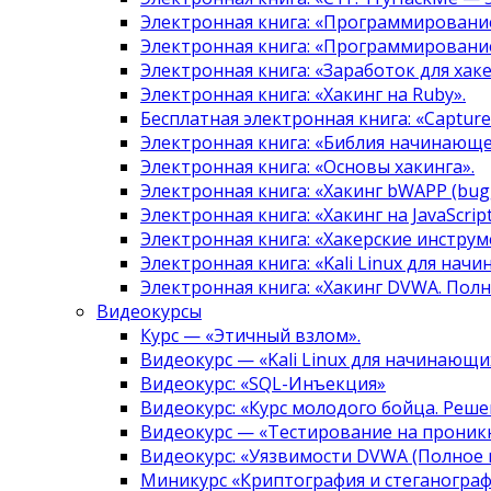
Электронная книга: «Программировани
Электронная книга: «Программировани
Электронная книга: «Заработок для хак
Электронная книга: «Хакинг на Ruby».
Бесплатная электронная книга: «Capture 
Электронная книга: «Библия начинающе
Электронная книга: «Основы хакинга».
Электронная книга: «Хакинг bWAPP (bugg
Электронная книга: «Хакинг на JavaScript
Электронная книга: «Хакерские инструм
Электронная книга: «Kali Linux для нач
Электронная книга: «Хакинг DVWA. Полн
Видеокурсы
Курс — «Этичный взлом».
Видеокурс — «Kali Linux для начинающи
Видеокурс: «SQL-Инъекция»
Видеокурс: «Курс молодого бойца. Реше
Видеокурс — «Тестирование на проникн
Видеокурс: «Уязвимости DVWA (Полное 
Миникурс «Криптография и стеганограф