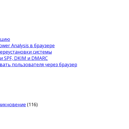
ацию
wer Analysis в браузере
переустановки системы
ти SPF, DKIM и DMARC
вать пользователя через браузер
оникновение
(116)