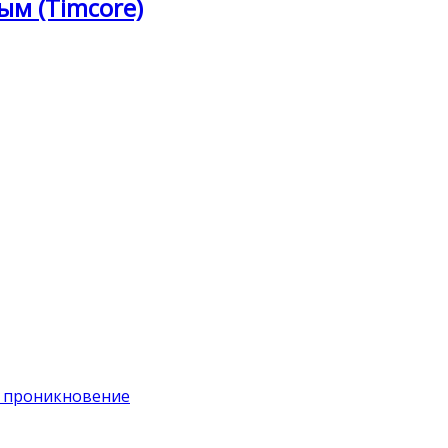
ым (Timcore)
на проникновение