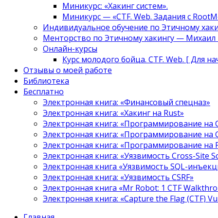
Миникурс: «Хакинг систем».
Миникурс — «CTF. Web. Задания с RootM
Индивидуальное обучение по Этичному хаки
Менторство по Этичному хакингу — Михаил Т
Онлайн-курсы
Курс молодого бойца. CTF. Web. [ Для н
Отзывы о моей работе
Библиотека
Бесплатно
Электронная книга: «Финансовый спецназ»
Электронная книга: «Хакинг на Rust»
Электронная книга: «Программирование на 
Электронная книга: «Программирование на 
Электронная книга: «Программирование на
Электронная книга: «Уязвимость Cross-Site S
Электронная книга «Уязвимость SQL-инъекци
Электронная книга: «Уязвимость CSRF»
Электронная книга «Mr Robot: 1 CTF Walkthr
Электронная книга: «Capture the Flag (CTF) V
Главная