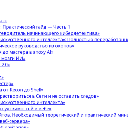
аз»
.0: Практический гайд — Часть 1
путеводитель начинающего кибердетектива»
 искусственного интеллекта»: Полностью переработанн
тическое руководство из окопов»
 до мастера в эпоху AI»
я мозги ИИ»
 2.0»
т»
естер»
 от Recon до Shell»
 раствориться в Сети и не оставить следов»
 искусственного интеллекта»
х уязвимостей в вебе»
ойтов. Необходимый теоретический и практический ми
 веб-сервера»
50 райтапов»