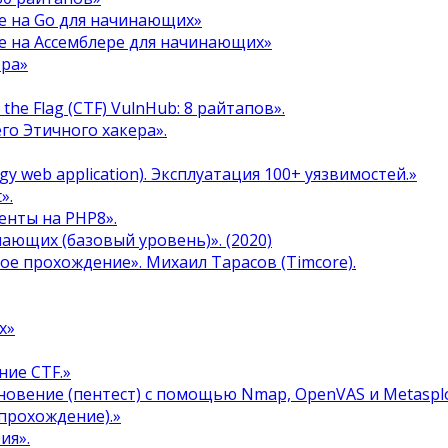
е на Go для начинающих»
е на Ассемблере для начинающих»
ера»
the Flag (CTF) VulnHub: 8 райтапов».
го Этичного хакера».
y web application). Эксплуатация 100+ уязвимостей.»
».
енты на PHP8».
инающих (базовый уровень)». (2020)
ое прохождение». Михаил Тарасов (Timcore).
х»
ние CTF.»
овение (пентест) с помощью Nmap, OpenVAS и Metasplo
прохождение).»
ия».