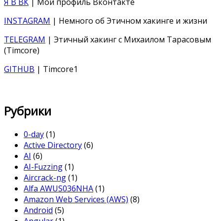
Я В ВК
| Мой профиль Вконтакте
INSTAGRAM
| Немного об Этичном хакинге и жизни
TELEGRAM
| Этичный хакинг с Михаилом Тарасовым
(Timcore)
GITHUB
| Timcore1
Рубрики
0-day
(1)
Active Directory
(6)
AI
(6)
AI-Fuzzing
(1)
Aircrack-ng
(1)
Alfa AWUS036NHA
(1)
Amazon Web Services (AWS)
(8)
Android
(5)