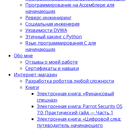
Программирование на Ассемблере для
начинающих
Реверс-инжиниринг
Социальная инженерия
Уязвимости DVWA
Этичный хакинг с Python
Язык программирования С для
начинающих
Обо мне
Отзывы о моей работе
Сертификаты и навыки
Интернет-магазин
Разработка роботов любой сложности
Книги
Электронная книга: «Финансовый
спецназ»
Электронная книга: Parrot Security OS
7.0: Практический гайд — Часть 1
Электронная книга: «Цифровой след:
путеводитель начинающего