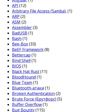
Angular
(1)
API
(12)
Arbitrary File Access (Samba).
(1)
ARP
(2)
ASM
(2)
Assembler
(3)
BadUSB
(1)
Bash
(1)
Bee-Box
(33)
BeEF Framework
(8)
Bettercap
(1)
Bind Shell
(1)
BIOS
(1)
Black Hat Rust
(11)
BloodHound
(1)
Blue Team
(1)
Bluetooth-атаки
(1)
Broken Authentication
(2)
Brute Force (Брутфорс)
(5)
Buffer Overflow
(1)
Bug Bounty
(115)