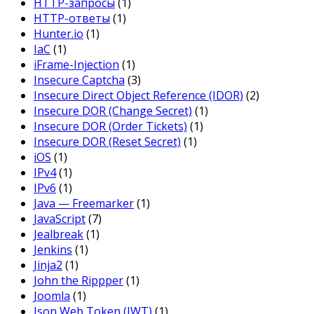
HTTP-запросы
(1)
HTTP-ответы
(1)
Hunter.io
(1)
IaC
(1)
iFrame-Injection
(1)
Insecure Captcha
(3)
Insecure Direct Object Reference (IDOR)
(2)
Insecure DOR (Change Secret)
(1)
Insecure DOR (Order Tickets)
(1)
Insecure DOR (Reset Secret)
(1)
iOS
(1)
IPv4
(1)
IPv6
(1)
Java — Freemarker
(1)
JavaScript
(7)
Jealbreak
(1)
Jenkins
(1)
Jinja2
(1)
John the Rippper
(1)
Joomla
(1)
Json Web Token (JWT)
(1)