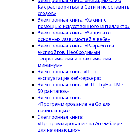
Электронная книга: «Невидимка 2.0
Как раствориться в Сети и не оставить
следов»
Электронная книга: «Хакинг с
помощью искусственного интеллекта»
Электронная книга: «Защита от
основных уязвимостей в вебе»
Электронная книга: «Разработка
эксплойтов. Необходимый
теоретический и практический
минимум»
Электронная книга «Пост-
эксплуатация веб-сервера»
Электронная книга: «CTF. TryHackMe —
50 райтапов»
Электронная книга:
«Программирование на Go для
начинающих»
Электронная книга:
«Программирование на Ассемблере
для начинающих»