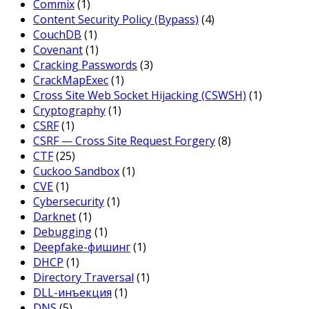
Commix
(1)
Content Security Policy (Bypass)
(4)
CouchDB
(1)
Covenant
(1)
Cracking Passwords
(3)
CrackMapExec
(1)
Cross Site Web Socket Hijacking (CSWSH)
(1)
Cryptography
(1)
CSRF
(1)
CSRF — Cross Site Request Forgery
(8)
CTF
(25)
Cuckoo Sandbox
(1)
CVE
(1)
Cybersecurity
(1)
Darknet
(1)
Debugging
(1)
Deepfake-фишинг
(1)
DHCP
(1)
Directory Traversal
(1)
DLL-инъекция
(1)
DNS
(5)