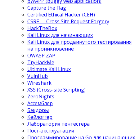
bWAPP (buggy web application)
Capture the Flag
Certified Ethical Hacker (CEH)
CSRF — Cross Site Request Forgery
HackTheBox
Kali Linux для начинающих
Kali Linux для продвинутого тестирования
на проникновение
OWASP ZAP
TryHackMe
Ultimate Kali Linux
VulnHub
Wireshark
XSS (Cross-site Scripting)
ZeroNights
Ассемблер
Бэкдоры
Кейлоггер
Лаборатория пентестера
Пост-эксплуатация
Программирование на Go для начинающих