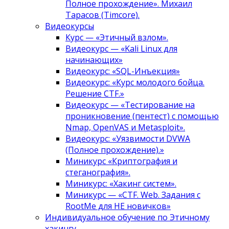
Полное прохождение». Михаил
Тарасов (Timcore).
Видеокурсы
Курс — «Этичный взлом».
Видеокурс — «Kali Linux для
начинающих»
Видеокурс: «SQL-Инъекция»
Видеокурс: «Курс молодого бойца.
Решение CTF.»
Видеокурс — «Тестирование на
проникновение (пентест) с помощью
Nmap, OpenVAS и Metasploit».
Видеокурс: «Уязвимости DVWA
(Полное прохождение).»
Миникурс «Криптография и
стеганография».
Миникурс: «Хакинг систем».
Миникурс — «CTF. Web. Задания с
RootMe для НЕ новичков»
Индивидуальное обучение по Этичному
хакингу.