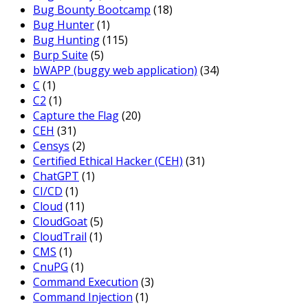
Bug Bounty Bootcamp
(18)
Bug Hunter
(1)
Bug Hunting
(115)
Burp Suite
(5)
bWAPP (buggy web application)
(34)
C
(1)
C2
(1)
Capture the Flag
(20)
CEH
(31)
Censys
(2)
Certified Ethical Hacker (CEH)
(31)
ChatGPT
(1)
CI/CD
(1)
Cloud
(11)
CloudGoat
(5)
CloudTrail
(1)
CMS
(1)
CnuPG
(1)
Command Execution
(3)
Command Injection
(1)