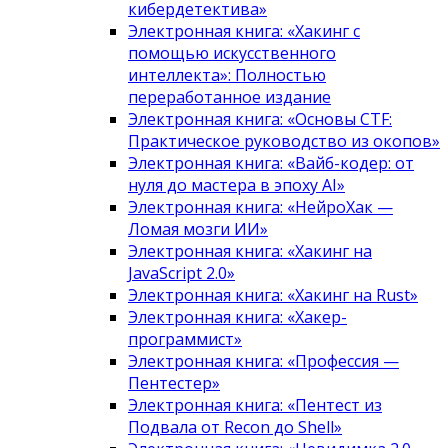
кибердетектива»
Электронная книга: «Хакинг с
помощью искусственного
интеллекта»: Полностью
переработанное издание
Электронная книга: «Основы CTF:
Практическое руководство из окопов»
Электронная книга: «Вайб-кодер: от
нуля до мастера в эпоху AI»
Электронная книга: «НейроХак —
Ломая мозги ИИ»
Электронная книга: «Хакинг на
JavaScript 2.0»
Электронная книга: «Хакинг на Rust»
Электронная книга: «Хакер-
программист»
Электронная книга: «Профессия —
Пентестер»
Электронная книга: «Пентест из
Подвала от Recon до Shell»