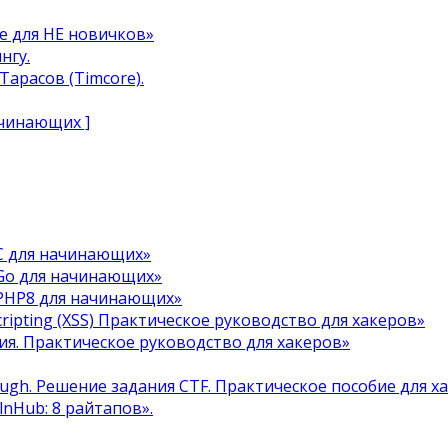
e для НЕ новичков»
нгу.
арасов (Timcore).
ачинающих ]
C для начинающих»
Go для начинающих»
 PHP8 для начинающих»
cripting (XSS) Практическое руководство для хакеров»
я. Практическое руководство для хакеров»
ough. Решение задания CTF. Практическое пособие для х
ulnHub: 8 райтапов».