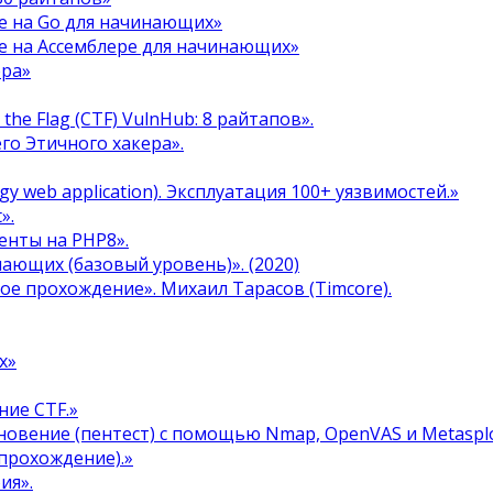
е на Go для начинающих»
е на Ассемблере для начинающих»
ера»
the Flag (CTF) VulnHub: 8 райтапов».
го Этичного хакера».
y web application). Эксплуатация 100+ уязвимостей.»
».
енты на PHP8».
инающих (базовый уровень)». (2020)
ое прохождение». Михаил Тарасов (Timcore).
х»
ние CTF.»
овение (пентест) с помощью Nmap, OpenVAS и Metasplo
прохождение).»
ия».