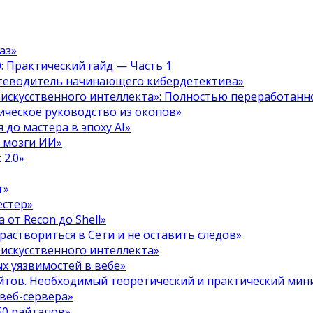
аз»
.0: Практический гайд — Часть 1
путеводитель начинающего кибердетектива»
 искусственного интеллекта»: Полностью переработанн
тическое руководство из окопов»
 до мастера в эпоху AI»
я мозги ИИ»
 2.0»
т»
естер»
 от Recon до Shell»
 раствориться в Сети и не оставить следов»
 искусственного интеллекта»
х уязвимостей в вебе»
ойтов. Необходимый теоретический и практический ми
 веб-сервера»
50 райтапов»