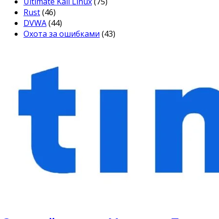
Ultimate Kali Linux
(75)
Rust
(46)
DVWA
(44)
Охота за ошибками
(43)