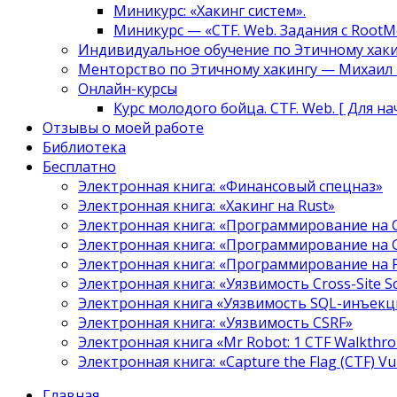
Миникурс: «Хакинг систем».
Миникурс — «CTF. Web. Задания с RootM
Индивидуальное обучение по Этичному хаки
Менторство по Этичному хакингу — Михаил Т
Онлайн-курсы
Курс молодого бойца. CTF. Web. [ Для н
Отзывы о моей работе
Библиотека
Бесплатно
Электронная книга: «Финансовый спецназ»
Электронная книга: «Хакинг на Rust»
Электронная книга: «Программирование на 
Электронная книга: «Программирование на 
Электронная книга: «Программирование на
Электронная книга: «Уязвимость Cross-Site S
Электронная книга «Уязвимость SQL-инъекци
Электронная книга: «Уязвимость CSRF»
Электронная книга «Mr Robot: 1 CTF Walkthr
Электронная книга: «Capture the Flag (CTF) V
Главная