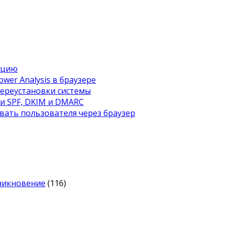
ацию
wer Analysis в браузере
переустановки системы
ти SPF, DKIM и DMARC
вать пользователя через браузер
оникновение
(116)