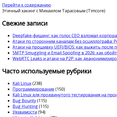
Перейти к содержанию
Этичный хакинг с Михаилом Тарасовым (Timcore)
Свежие записи
Deepfake-фишинг: как голос CEO взломал корпор
Атаки по сторонним каналам без осциллографа: Po
Атаки на прошивку UEFI/BIOS: как выжить после 
SMTP Smuggling и Email Spoofing в 2026: как обой
WebRTC Leaks и атаки на P2P: как деанонимизиро
Часто используемые рубрики
Kali Linux
(238)
Программирование
(150)
Kali Linux для продвинутого тестирования на пр
Bug Bounty
(115)
Bug Hunting
(115)
Уязвимости
(94)