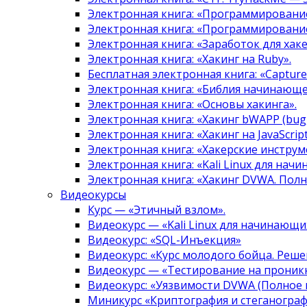
Электронная книга: «Программировани
Электронная книга: «Программировани
Электронная книга: «Заработок для хак
Электронная книга: «Хакинг на Ruby».
Бесплатная электронная книга: «Capture 
Электронная книга: «Библия начинающе
Электронная книга: «Основы хакинга».
Электронная книга: «Хакинг bWAPP (bugg
Электронная книга: «Хакинг на JavaScript
Электронная книга: «Хакерские инструм
Электронная книга: «Kali Linux для нач
Электронная книга: «Хакинг DVWA. Полн
Видеокурсы
Курс — «Этичный взлом».
Видеокурс — «Kali Linux для начинающи
Видеокурс: «SQL-Инъекция»
Видеокурс: «Курс молодого бойца. Реше
Видеокурс — «Тестирование на проникн
Видеокурс: «Уязвимости DVWA (Полное 
Миникурс «Криптография и стеганограф