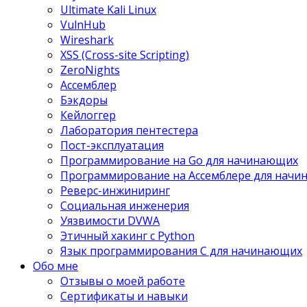
Ultimate Kali Linux
VulnHub
Wireshark
XSS (Cross-site Scripting)
ZeroNights
Ассемблер
Бэкдоры
Кейлоггер
Лаборатория пентестера
Пост-эксплуатация
Программирование на Go для начинающих
Программирование на Ассемблере для нач
Реверс-инжиниринг
Социальная инженерия
Уязвимости DVWA
Этичный хакинг с Python
Язык программирования С для начинающих
Обо мне
Отзывы о моей работе
Сертификаты и навыки