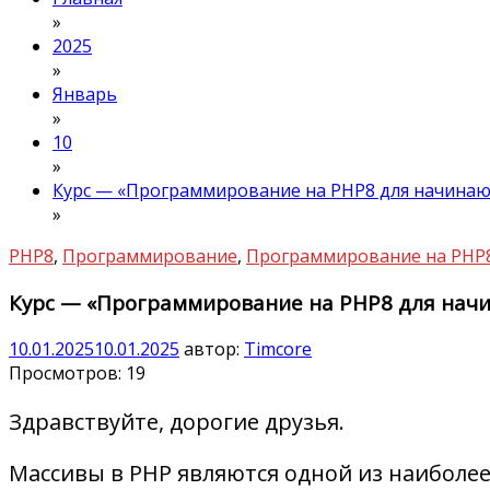
»
2025
»
Январь
»
10
»
Курс — «Программирование на PHP8 для начинаю
»
PHP8
,
Программирование
,
Программирование на PHP
Курс — «Программирование на PHP8 для нач
10.01.2025
10.01.2025
автор:
Timcore
Просмотров:
19
Здравствуйте, дорогие друзья.
Массивы в PHP являются одной из наиболее