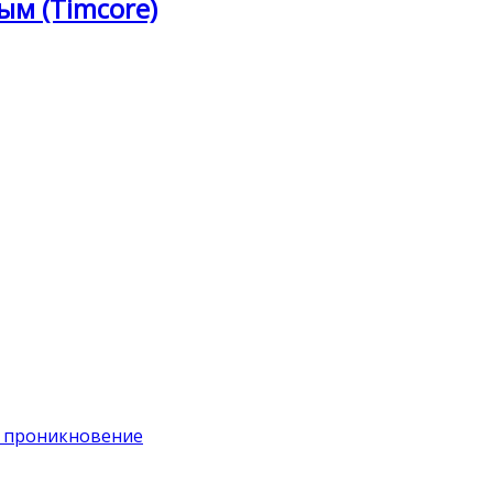
ым (Timcore)
на проникновение