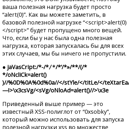
ваша полезная нагрузка будет просто
“alert(0)”. Как вы можете заметить, в
базовой полезной нагрузке “<script>alert(0)
</script>” будет пропущено много вещей.
Что, если бы у нас была одна полезная
нагрузка, которая запускалась бы для всех
этих случаев, мы бы ничего не пропустили.
●
jaVasCript:/*-/*
/*’/*»/**/(/*
/*
*/oNcliCk=alert()
)//%0D%0A%0d%0a//</stYle/</titLe/</teXtarEa/
—!>\x3csVg/<sVg/oNloAd=alert()//>\x3e
Приведенный выше пример — это
известный XSS-полиглот от “0xsobky”,
который можно использовать для запуска
полезной нагрузки xss во множестве