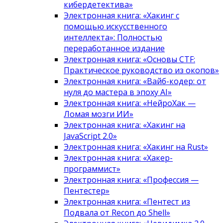
кибердетектива»
Электронная книга: «Хакинг с
помощью искусственного
интеллекта»: Полностью
переработанное издание
Электронная книга: «Основы CTF:
Практическое руководство из окопов»
Электронная книга: «Вайб-кодер: от
нуля до мастера в эпоху AI»
Электронная книга: «НейроХак —
Ломая мозги ИИ»
Электронная книга: «Хакинг на
JavaScript 2.0»
Электронная книга: «Хакинг на Rust»
Электронная книга: «Хакер-
программист»
Электронная книга: «Профессия —
Пентестер»
Электронная книга: «Пентест из
Подвала от Recon до Shell»