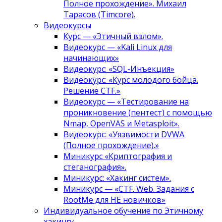
Полное прохождение». Михаил
Тарасов (Timcore).
Видеокурсы
Курс — «Этичный взлом».
Видеокурс — «Kali Linux для
начинающих»
Видеокурс: «SQL-Инъекция»
Видеокурс: «Курс молодого бойца.
Решение CTF.»
Видеокурс — «Тестирование на
проникновение (пентест) с помощью
Nmap, OpenVAS и Metasploit».
Видеокурс: «Уязвимости DVWA
(Полное прохождение).»
Миникурс «Криптография и
стеганография».
Миникурс: «Хакинг систем».
Миникурс — «CTF. Web. Задания с
RootMe для НЕ новичков»
Индивидуальное обучение по Этичному
хакингу.