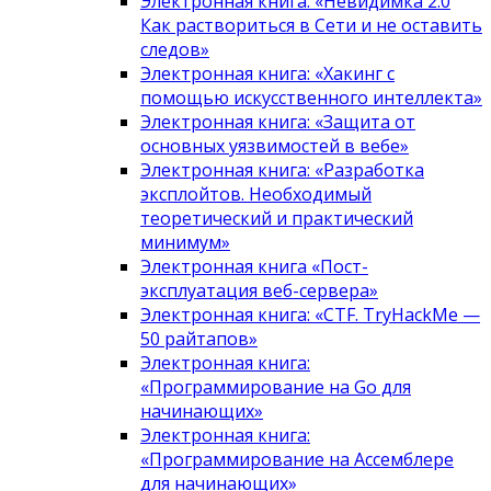
Электронная книга: «Невидимка 2.0
Как раствориться в Сети и не оставить
следов»
Электронная книга: «Хакинг с
помощью искусственного интеллекта»
Электронная книга: «Защита от
основных уязвимостей в вебе»
Электронная книга: «Разработка
эксплойтов. Необходимый
теоретический и практический
минимум»
Электронная книга «Пост-
эксплуатация веб-сервера»
Электронная книга: «CTF. TryHackMe —
50 райтапов»
Электронная книга:
«Программирование на Go для
начинающих»
Электронная книга:
«Программирование на Ассемблере
для начинающих»