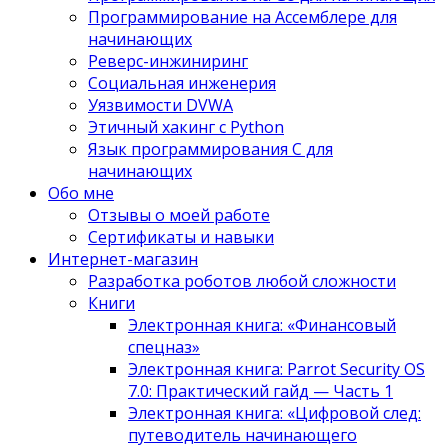
Программирование на Ассемблере для
начинающих
Реверс-инжиниринг
Социальная инженерия
Уязвимости DVWA
Этичный хакинг с Python
Язык программирования С для
начинающих
Обо мне
Отзывы о моей работе
Сертификаты и навыки
Интернет-магазин
Разработка роботов любой сложности
Книги
Электронная книга: «Финансовый
спецназ»
Электронная книга: Parrot Security OS
7.0: Практический гайд — Часть 1
Электронная книга: «Цифровой след:
путеводитель начинающего