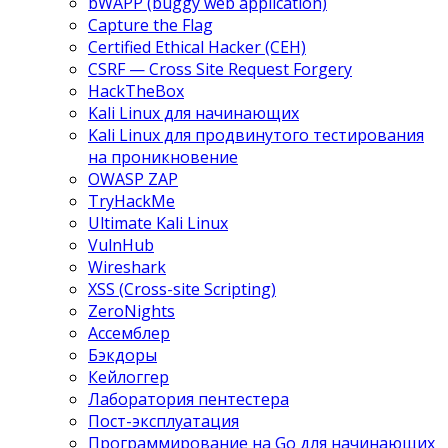
bWAPP (buggy web application)
Capture the Flag
Certified Ethical Hacker (CEH)
CSRF — Cross Site Request Forgery
HackTheBox
Kali Linux для начинающих
Kali Linux для продвинутого тестирования
на проникновение
OWASP ZAP
TryHackMe
Ultimate Kali Linux
VulnHub
Wireshark
XSS (Cross-site Scripting)
ZeroNights
Ассемблер
Бэкдоры
Кейлоггер
Лаборатория пентестера
Пост-эксплуатация
Программирование на Go для начинающих