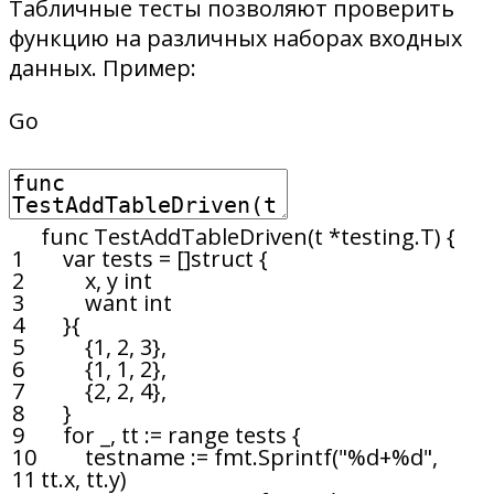
Табличные тесты позволяют проверить
функцию на различных наборах входных
данных. Пример:
Go
func
TestAddTableDriven
(
t *
testing
.
T
)
{
1
var
tests
=
[
]
struct
{
2
x
,
y
int
3
want
int
4
}
{
5
{
1
,
2
,
3
}
,
6
{
1
,
1
,
2
}
,
7
{
2
,
2
,
4
}
,
8
}
9
for
_
,
tt
:
=
range
tests
{
10
testname
:
=
fmt
.
Sprintf
(
"%d+%d"
,
11
tt
.
x
,
tt
.
y
)