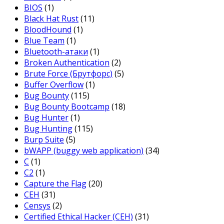
BIOS
(1)
Black Hat Rust
(11)
BloodHound
(1)
Blue Team
(1)
Bluetooth-атаки
(1)
Broken Authentication
(2)
Brute Force (Брутфорс)
(5)
Buffer Overflow
(1)
Bug Bounty
(115)
Bug Bounty Bootcamp
(18)
Bug Hunter
(1)
Bug Hunting
(115)
Burp Suite
(5)
bWAPP (buggy web application)
(34)
C
(1)
C2
(1)
Capture the Flag
(20)
CEH
(31)
Censys
(2)
Certified Ethical Hacker (CEH)
(31)