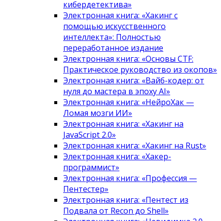
кибердетектива»
Электронная книга: «Хакинг с
помощью искусственного
интеллекта»: Полностью
переработанное издание
Электронная книга: «Основы CTF:
Практическое руководство из окопов»
Электронная книга: «Вайб-кодер: от
нуля до мастера в эпоху AI»
Электронная книга: «НейроХак —
Ломая мозги ИИ»
Электронная книга: «Хакинг на
JavaScript 2.0»
Электронная книга: «Хакинг на Rust»
Электронная книга: «Хакер-
программист»
Электронная книга: «Профессия —
Пентестер»
Электронная книга: «Пентест из
Подвала от Recon до Shell»