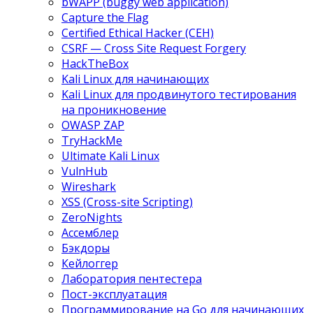
bWAPP (buggy web application)
Capture the Flag
Certified Ethical Hacker (CEH)
CSRF — Cross Site Request Forgery
HackTheBox
Kali Linux для начинающих
Kali Linux для продвинутого тестирования
на проникновение
OWASP ZAP
TryHackMe
Ultimate Kali Linux
VulnHub
Wireshark
XSS (Cross-site Scripting)
ZeroNights
Ассемблер
Бэкдоры
Кейлоггер
Лаборатория пентестера
Пост-эксплуатация
Программирование на Go для начинающих