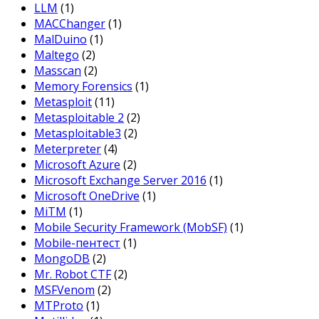
LLM
(1)
MACChanger
(1)
MalDuino
(1)
Maltego
(2)
Masscan
(2)
Memory Forensics
(1)
Metasploit
(11)
Metasploitable 2
(2)
Metasploitable3
(2)
Meterpreter
(4)
Microsoft Azure
(2)
Microsoft Exchange Server 2016
(1)
Microsoft OneDrive
(1)
MiTM
(1)
Mobile Security Framework (MobSF)
(1)
Mobile-пентест
(1)
MongoDB
(2)
Mr. Robot CTF
(2)
MSFVenom
(2)
MTProto
(1)