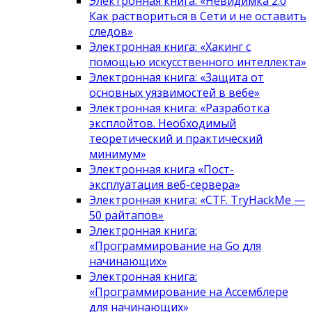
Электронная книга: «Невидимка 2.0
Как раствориться в Сети и не оставить
следов»
Электронная книга: «Хакинг с
помощью искусственного интеллекта»
Электронная книга: «Защита от
основных уязвимостей в вебе»
Электронная книга: «Разработка
эксплойтов. Необходимый
теоретический и практический
минимум»
Электронная книга «Пост-
эксплуатация веб-сервера»
Электронная книга: «CTF. TryHackMe —
50 райтапов»
Электронная книга:
«Программирование на Go для
начинающих»
Электронная книга:
«Программирование на Ассемблере
для начинающих»