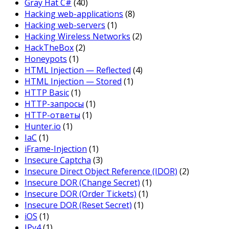
Gray Hat C#
(40)
Hacking web-applications
(8)
Hacking web-servers
(1)
Hacking Wireless Networks
(2)
HackTheBox
(2)
Honeypots
(1)
HTML Injection — Reflected
(4)
HTML Injection — Stored
(1)
HTTP Basic
(1)
HTTP-запросы
(1)
HTTP-ответы
(1)
Hunter.io
(1)
IaC
(1)
iFrame-Injection
(1)
Insecure Captcha
(3)
Insecure Direct Object Reference (IDOR)
(2)
Insecure DOR (Change Secret)
(1)
Insecure DOR (Order Tickets)
(1)
Insecure DOR (Reset Secret)
(1)
iOS
(1)
IPv4
(1)