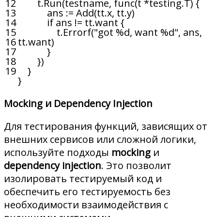
12
t
.
Run
(
testname
,
func
(
t *
testing
.
T
)
{
13
ans
:
=
Add
(
tt
.
x
,
tt
.
y
)
14
if
ans
!=
tt
.
want
{
15
t
.
Errorf
(
"got %d, want %d"
,
ans
,
16
tt
.
want
)
17
}
18
}
)
19
}
}
Mocking и Dependency Injection
Для тестирования функций, зависящих от
внешних сервисов или сложной логики,
используйте подходы
mocking
и
dependency injection
. Это позволит
изолировать тестируемый код и
обеспечить его тестируемость без
необходимости взаимодействия с