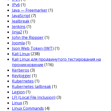
IPv6
(1)
Java — Freemarker
(1)
JavaScript
(7)
Jealbreak
(1)
Jenkins
(1)
Jinja2
(1)
John the Rippper
(1)
Joomla
(1)
Json Web Token (JWT)
(1)
Kali Linux
(238)
Kali Linux для продвинутого тестирования на
проникновение
(116)
Kerberos
(3)
Keylogger
(1)
Kubernetes
(1)
Kubernetes Jailbreak
(1)
Legion
(1)
LFI (Local File Inclusion)
(3)
Linux
(7)
Linux Commands
(4)