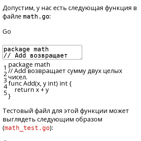
Допустим, у нас есть следующая функция в
файле
:
math.go
Go
package
math
1
// Add возвращает сумму двух целых
2
чисел.
3
func
Add
(
x
,
y
int
)
int
{
4
return
x
+
y
5
}
Тестовый файл для этой функции может
выглядеть следующим образом
(
):
math_test.go