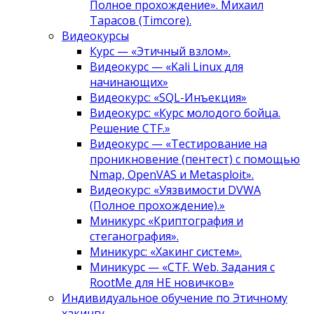
Полное прохождение». Михаил
Тарасов (Timcore).
Видеокурсы
Курс — «Этичный взлом».
Видеокурс — «Kali Linux для
начинающих»
Видеокурс: «SQL-Инъекция»
Видеокурс: «Курс молодого бойца.
Решение CTF.»
Видеокурс — «Тестирование на
проникновение (пентест) с помощью
Nmap, OpenVAS и Metasploit».
Видеокурс: «Уязвимости DVWA
(Полное прохождение).»
Миникурс «Криптография и
стеганография».
Миникурс: «Хакинг систем».
Миникурс — «CTF. Web. Задания с
RootMe для НЕ новичков»
Индивидуальное обучение по Этичному
хакингу.