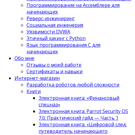
Программирование на Ассемблере для
начинающих
Реверс-инжиниринг
Социальная инженерия
Уязвимости DVWA
Этичный хакинг с Python
Язык программирования С для
начинающих
Обо мне
Отзывы о моей работе
Сертификаты и навыки
Интернет-магазин
Разработка роботов любой сложности
Книги
Электронная книга: «Финансовый
спецназ»
Электронная книга: Parrot Security OS
7.0: Практический гайд — Часть 1
Электронная книга: «Цифровой след:
путеводитель начинающего