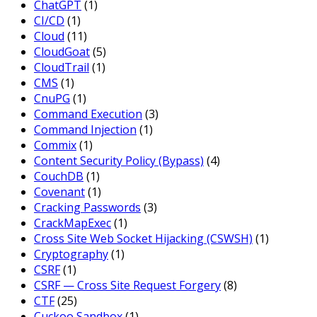
ChatGPT
(1)
CI/CD
(1)
Cloud
(11)
CloudGoat
(5)
CloudTrail
(1)
CMS
(1)
CnuPG
(1)
Command Execution
(3)
Command Injection
(1)
Commix
(1)
Content Security Policy (Bypass)
(4)
CouchDB
(1)
Covenant
(1)
Cracking Passwords
(3)
CrackMapExec
(1)
Cross Site Web Socket Hijacking (CSWSH)
(1)
Cryptography
(1)
CSRF
(1)
CSRF — Cross Site Request Forgery
(8)
CTF
(25)
Cuckoo Sandbox
(1)