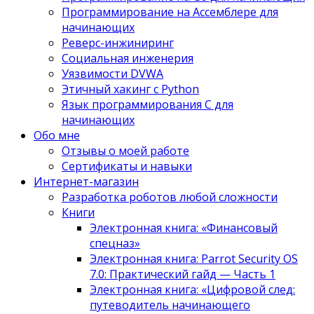
Программирование на Ассемблере для
начинающих
Реверс-инжиниринг
Социальная инженерия
Уязвимости DVWA
Этичный хакинг с Python
Язык программирования С для
начинающих
Обо мне
Отзывы о моей работе
Сертификаты и навыки
Интернет-магазин
Разработка роботов любой сложности
Книги
Электронная книга: «Финансовый
спецназ»
Электронная книга: Parrot Security OS
7.0: Практический гайд — Часть 1
Электронная книга: «Цифровой след:
путеводитель начинающего