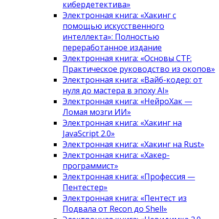
кибердетектива»
Электронная книга: «Хакинг с
помощью искусственного
интеллекта»: Полностью
переработанное издание
Электронная книга: «Основы CTF:
Практическое руководство из окопов»
Электронная книга: «Вайб-кодер: от
нуля до мастера в эпоху AI»
Электронная книга: «НейроХак —
Ломая мозги ИИ»
Электронная книга: «Хакинг на
JavaScript 2.0»
Электронная книга: «Хакинг на Rust»
Электронная книга: «Хакер-
программист»
Электронная книга: «Профессия —
Пентестер»
Электронная книга: «Пентест из
Подвала от Recon до Shell»