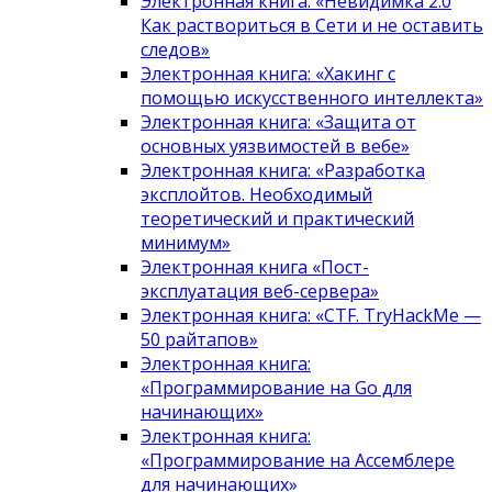
Электронная книга: «Невидимка 2.0
Как раствориться в Сети и не оставить
следов»
Электронная книга: «Хакинг с
помощью искусственного интеллекта»
Электронная книга: «Защита от
основных уязвимостей в вебе»
Электронная книга: «Разработка
эксплойтов. Необходимый
теоретический и практический
минимум»
Электронная книга «Пост-
эксплуатация веб-сервера»
Электронная книга: «CTF. TryHackMe —
50 райтапов»
Электронная книга:
«Программирование на Go для
начинающих»
Электронная книга:
«Программирование на Ассемблере
для начинающих»