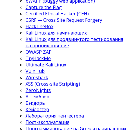
bWAPP (buggy web application)
Capture the Flag
Certified Ethical Hacker (CEH)
CSRF — Cross Site Request Forgery
HackTheBox
Kali Linux для начинающих
Kali Linux для продвинутого тестирования
на проникновение
OWASP ZAP
TryHackMe
Ultimate Kali Linux
VulnHub
Wireshark
XSS (Cross-site Scripting)
ZeroNights
Ассемблер
Бэкдоры
Кейлоггер
Лаборатория пентестера
Пост-эксплуатация
Программирование на Go для начинающих