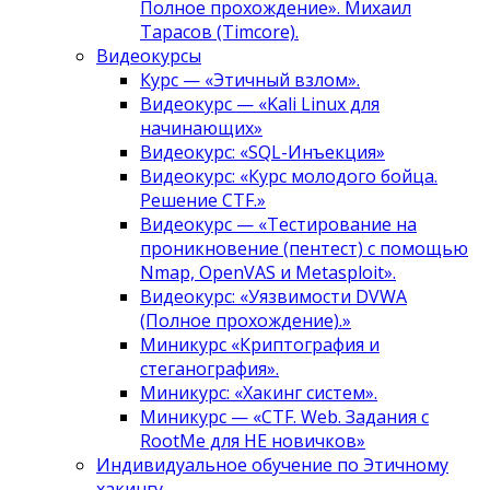
Полное прохождение». Михаил
Тарасов (Timcore).
Видеокурсы
Курс — «Этичный взлом».
Видеокурс — «Kali Linux для
начинающих»
Видеокурс: «SQL-Инъекция»
Видеокурс: «Курс молодого бойца.
Решение CTF.»
Видеокурс — «Тестирование на
проникновение (пентест) с помощью
Nmap, OpenVAS и Metasploit».
Видеокурс: «Уязвимости DVWA
(Полное прохождение).»
Миникурс «Криптография и
стеганография».
Миникурс: «Хакинг систем».
Миникурс — «CTF. Web. Задания с
RootMe для НЕ новичков»
Индивидуальное обучение по Этичному
хакингу.