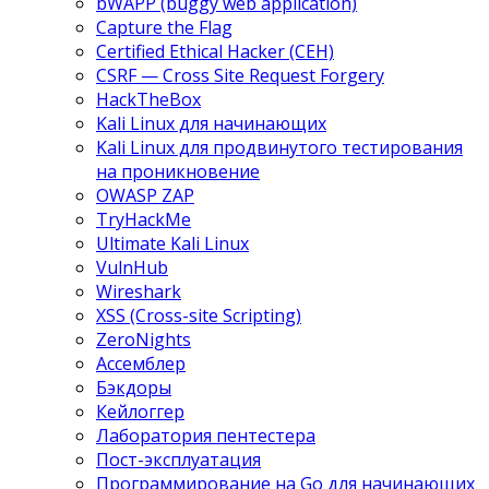
bWAPP (buggy web application)
Capture the Flag
Certified Ethical Hacker (CEH)
CSRF — Cross Site Request Forgery
HackTheBox
Kali Linux для начинающих
Kali Linux для продвинутого тестирования
на проникновение
OWASP ZAP
TryHackMe
Ultimate Kali Linux
VulnHub
Wireshark
XSS (Cross-site Scripting)
ZeroNights
Ассемблер
Бэкдоры
Кейлоггер
Лаборатория пентестера
Пост-эксплуатация
Программирование на Go для начинающих