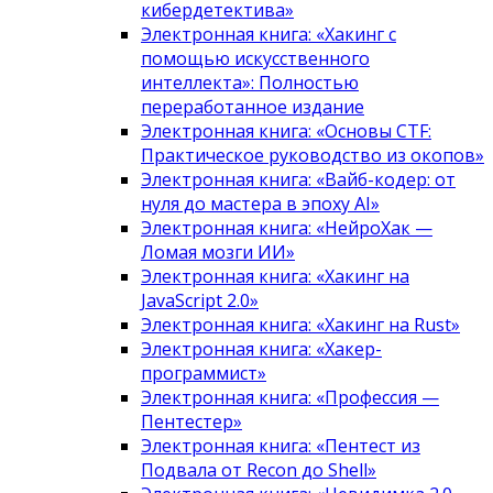
кибердетектива»
Электронная книга: «Хакинг с
помощью искусственного
интеллекта»: Полностью
переработанное издание
Электронная книга: «Основы CTF:
Практическое руководство из окопов»
Электронная книга: «Вайб-кодер: от
нуля до мастера в эпоху AI»
Электронная книга: «НейроХак —
Ломая мозги ИИ»
Электронная книга: «Хакинг на
JavaScript 2.0»
Электронная книга: «Хакинг на Rust»
Электронная книга: «Хакер-
программист»
Электронная книга: «Профессия —
Пентестер»
Электронная книга: «Пентест из
Подвала от Recon до Shell»