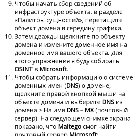
Чтобы начать сбор сведений об
инфраструктуре объекта, в разделе
«Палитры сущностей», перетащите
объект домена в середину графика.
Затем дважды щелкните по объекту
домена и измените доменное имя на
доменное имя вашего объекта. Для
этого упражнения я буду собирать
OSINT
в
Microsoft
.
Чтобы собрать информацию о системе
доменных имен (
DNS
) о домене,
щелкните правой кнопкой мыши на
объекте домена и выберите
DNS
из
домена > На имя
DNS
–
MX
(почтовый
сервер). На следующем снимке экрана
показано, что
Maltego
смог найти
почтовый сервер
Microsoft
: