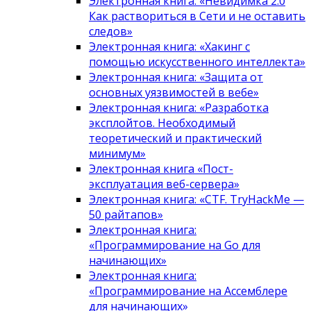
Электронная книга: «Невидимка 2.0
Как раствориться в Сети и не оставить
следов»
Электронная книга: «Хакинг с
помощью искусственного интеллекта»
Электронная книга: «Защита от
основных уязвимостей в вебе»
Электронная книга: «Разработка
эксплойтов. Необходимый
теоретический и практический
минимум»
Электронная книга «Пост-
эксплуатация веб-сервера»
Электронная книга: «CTF. TryHackMe —
50 райтапов»
Электронная книга:
«Программирование на Go для
начинающих»
Электронная книга:
«Программирование на Ассемблере
для начинающих»