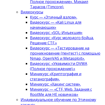
Полное прохождение». Михаил
Тарасов (Timcore).
Видеокурсы
Курс — «Этичный взлом».
Видеокурс — «Kali Linux для
начинающих»
Видеокурс: «SQL-Инъекция»
Видеокурс: «Курс молодого бойца.
Решение CTF.»
Видеокурс — «Тестирование на
проникновение (пентест) с помощью
Nmap, OpenVAS и Metasploit».
Видеокурс: «Уязвимости DVWA
(Полное прохождение).»
Миникурс «Криптография и
стеганография».
Миникурс: «Хакинг систем».
Миникурс — «CTF. Web. Задания с
RootMe для НЕ новичков»
Индивидуальное обучение по Этичному
хакингу.