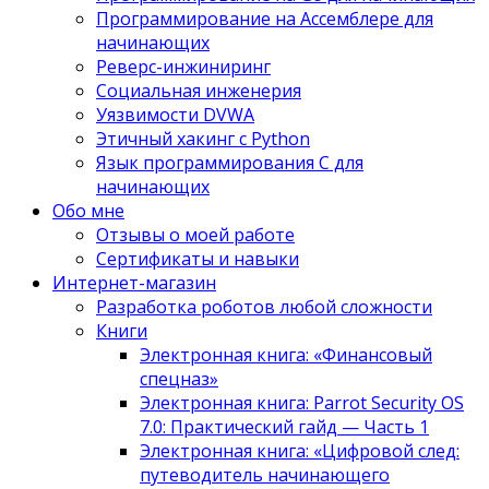
Программирование на Ассемблере для
начинающих
Реверс-инжиниринг
Социальная инженерия
Уязвимости DVWA
Этичный хакинг с Python
Язык программирования С для
начинающих
Обо мне
Отзывы о моей работе
Сертификаты и навыки
Интернет-магазин
Разработка роботов любой сложности
Книги
Электронная книга: «Финансовый
спецназ»
Электронная книга: Parrot Security OS
7.0: Практический гайд — Часть 1
Электронная книга: «Цифровой след:
путеводитель начинающего