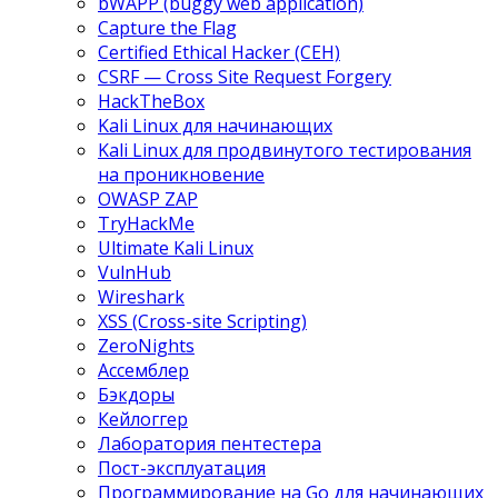
bWAPP (buggy web application)
Capture the Flag
Certified Ethical Hacker (CEH)
CSRF — Cross Site Request Forgery
HackTheBox
Kali Linux для начинающих
Kali Linux для продвинутого тестирования
на проникновение
OWASP ZAP
TryHackMe
Ultimate Kali Linux
VulnHub
Wireshark
XSS (Cross-site Scripting)
ZeroNights
Ассемблер
Бэкдоры
Кейлоггер
Лаборатория пентестера
Пост-эксплуатация
Программирование на Go для начинающих