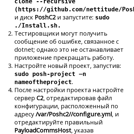
clone --recursive
(https://github.com/nettitude/Pos
и диск
PoshC2
и запустите:
sudo
./Install.sh.
Тестировщики могут получить
сообщение об ошибке, связанное с
dotnet; однако это не останавливает
приложение прекращать работу.
Настройте новый проект, запустив:
sudo posh-project –n
.
nameoftheproject
После настройки проекта настройте
сервер
C2
, отредактировав файл
конфигурации, расположенный по
адресу
/var/Poshc2//configure.yml
, и
отредактируйте правильный
PayloadCommsHost
, указав