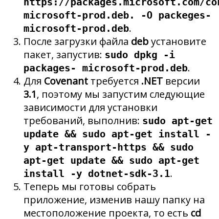
https://packages.microsoft.com/co
microsoft-prod.deb. -O packeges-
.
microsoft-prod.deb
После загрузки файла
deb
установите
пакет, запустив:
sudo dpkg -i
.
packages- microsoft-prod.deb
Для
Covenant
требуется
.NET
версии
3.1
, поэтому мы запустим следующие
зависимости для установки
требований, выполнив:
sudo apt-get
update && sudo apt-get install -
y apt-transport-https && sudo
apt-get update && sudo apt-get
.
install -y dotnet-sdk-3.1
Теперь мы готовы собрать
приложение, изменив нашу папку на
местоположение проекта, то есть
cd