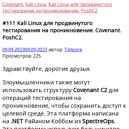
Covenant
,
Kali Linux
,
Kali Linux для продвинутого
тестирования на проникновение
,
PoshC2
#111 Kali Linux для продвинутого
тестирования на проникновение. Covenant.
PoshC2.
09.09.2023
09.09.2023
автор:
Timcore
Просмотров:
225
Здравствуйте, дорогие друзья.
Злоумышленники также могут
использовать структуру
Covenant C2
для
операций тестирования на
проникновение, чтобы сохранить доступ к
целевой среде. Эта платформа написана
на
.NET
Райаном Коббом из
SpectreOps
.
Эта платформа использует большинство