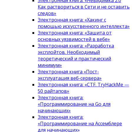
Электронная книга: «Невидимка 2.0
Как раствориться в Сети и не оставить
следов»
Электронная книга: «Хакинг с
помощью искусственного интеллекта»
Электронная книга: «Защита от
основных уязвимостей в вебе»
Электронная книга: «Разработка
эксплойтов. Необходимый
теоретический и практический
минимум»
Электронная книга «Пост-
эксплуатация веб-сервера»
Электронная книга: «CTF. TryHackMe —
50 райтапов»
Электронная книга:
«Программирование на Go для
начинающих»
Электронная книга:
«Программирование на Ассемблере
для начинающих»