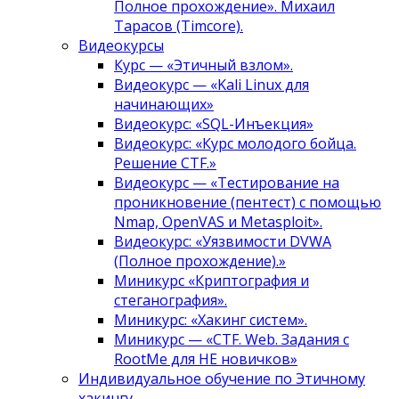
Полное прохождение». Михаил
Тарасов (Timcore).
Видеокурсы
Курс — «Этичный взлом».
Видеокурс — «Kali Linux для
начинающих»
Видеокурс: «SQL-Инъекция»
Видеокурс: «Курс молодого бойца.
Решение CTF.»
Видеокурс — «Тестирование на
проникновение (пентест) с помощью
Nmap, OpenVAS и Metasploit».
Видеокурс: «Уязвимости DVWA
(Полное прохождение).»
Миникурс «Криптография и
стеганография».
Миникурс: «Хакинг систем».
Миникурс — «CTF. Web. Задания с
RootMe для НЕ новичков»
Индивидуальное обучение по Этичному
хакингу.