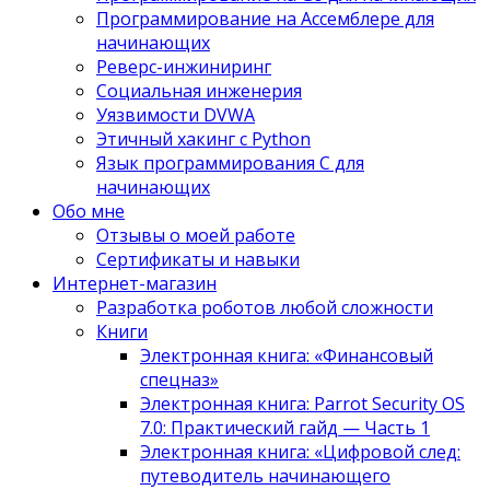
Программирование на Ассемблере для
начинающих
Реверс-инжиниринг
Социальная инженерия
Уязвимости DVWA
Этичный хакинг с Python
Язык программирования С для
начинающих
Обо мне
Отзывы о моей работе
Сертификаты и навыки
Интернет-магазин
Разработка роботов любой сложности
Книги
Электронная книга: «Финансовый
спецназ»
Электронная книга: Parrot Security OS
7.0: Практический гайд — Часть 1
Электронная книга: «Цифровой след:
путеводитель начинающего