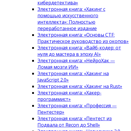
кибердетектива»
Электронная книга: «Хакинг с
помощью искусственного
интеллекта»: Полностью
переработанное издание
Электронная книга: «Основы CTF:
Практическое руководство из окопов»
Электронная книга: «Вайб-кодер: от
нуля до мастера в эпоху AI»
Электронная книга: «НейроХак —
Ломая мозги ИИ»
Электронная книга: «Хакинг на
JavaScript 2.0»
Электронная книга: «Хакинг на Rust»
Электронная книга: «Хакер-
программист»
Электронная книга: «Профессия —
Пентестер»
Электронная книга: «Пентест из
Подвала от Recon до Shell»